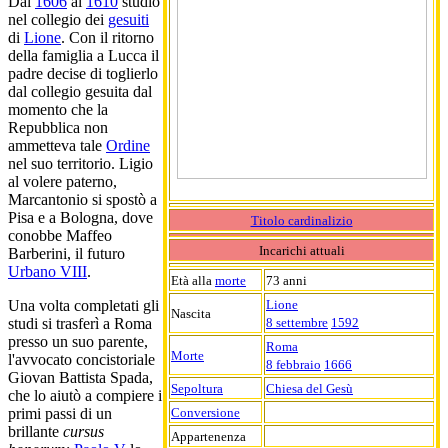
Dal
1606
al
1610
studiò
nel collegio dei
gesuiti
di
Lione
. Con il ritorno
della famiglia a Lucca il
padre decise di toglierlo
dal collegio gesuita dal
momento che la
Repubblica non
ammetteva tale
Ordine
nel suo territorio. Ligio
al volere paterno,
Marcantonio si spostò a
Pisa e a Bologna, dove
Titolo cardinalizio
conobbe Maffeo
Incarichi attuali
Barberini, il futuro
Urbano VIII
.
Età alla
morte
73 anni
Lione
Una volta completati gli
Nascita
8 settembre
1592
studi si trasferì a Roma
presso un suo parente,
Roma
Morte
l'avvocato concistoriale
8 febbraio
1666
Giovan Battista Spada,
Sepoltura
Chiesa del Gesù
che lo aiutò a compiere i
Conversione
primi passi di un
brillante
cursus
Appartenenza