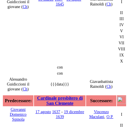
Guidiccioni il
I
1645
Rainoldi (
Ch
)
giovane (
Ch
)
II
III
IV
V
VI
VII
VIII
IX
X
con
con
Alessandro
Giavanbattista
Guidiccioni il
{{{data}}}
Rainoldi (
Ch
)
giovane (
Ch
)
Cardinale presbitero di
Predecessore:
Successore:
San Clemente
Giovanni
17 agosto
1637
-
19 dicembre
Vincenzo
Domenico
I
1639
Maculani
,
O.P.
Spinola
II