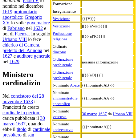
honorum
:
Paolo V
lo
Formazione
nominò nel dicembre
Insegnamento
1619
protonotario
apostolico
;
Gregorio
Vestizione
{{{V}}}
XV
lo volle
governatore
Vestizione
[[{{{aVest}}}]]
di
Fabriano
nel
1622
e
Professione
poi di
Faenza
. In seguito
[[{{{aPR}}}]]
religiosa
Urbano VIII
lo fece
chierico di Camera
,
Ordinato
prefetto dell'Annona
nel
diacono
1627
e
auditore generale
Ordinazione
nel
1629
.
nessuna informazione
presbiterale
Ordinazione
Ministero
[[{{{aO}}}]]
presbiterale
cardinalizio
Nominato
Abate
{{{nominatoAB}}}
Nominato
Nel
concistoro del 28
amministratore
{{{nominatoAA}}}
novembre 1633
il
apostolico
Franciotti fu creato
Nominato
cardinale in pectore
,
30 marzo
1637
da
Urbano VIII
vescovo
carica pubblicata il
30
marzo
1637
, quando
Nominato
{{{nominatoA}}}
ebbe il
titolo
di
cardinale
arcivescovo
presbitero
di
san
Nominato