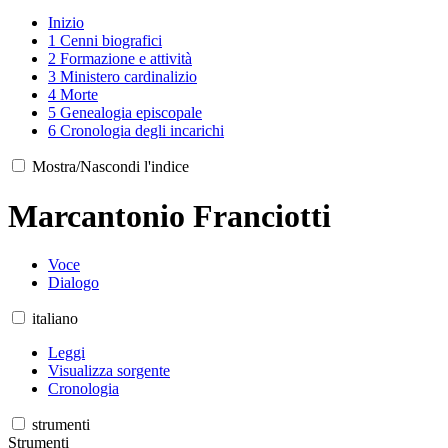
Inizio
1
Cenni biografici
2
Formazione e attività
3
Ministero cardinalizio
4
Morte
5
Genealogia episcopale
6
Cronologia degli incarichi
Mostra/Nascondi l'indice
Marcantonio Franciotti
Voce
Dialogo
italiano
Leggi
Visualizza sorgente
Cronologia
strumenti
Strumenti