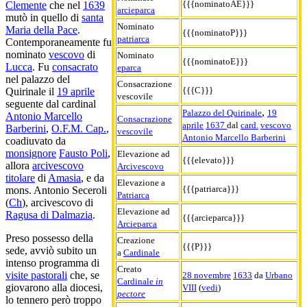
{{{nominatoAE}}}
Clemente
che nel
1639
arcieparca
mutò in quello di
santa
Nominato
Maria della Pace
.
{{{nominatoP}}}
patriarca
Contemporaneamente fu
nominato
vescovo
di
Nominato
{{{nominatoE}}}
Lucca
. Fu
consacrato
eparca
nel palazzo del
Consacrazione
{{{C}}}
Quirinale il
19 aprile
vescovile
seguente dal cardinal
,
Palazzo del Quirinale
19
Antonio Marcello
Consacrazione
aprile
1637
dal
card.
vescovo
Barberini
,
O.F.M. Cap.
,
vescovile
Antonio Marcello Barberini
coadiuvato da
monsignore
Fausto Poli
,
Elevazione ad
{{{elevato}}}
allora
arcivescovo
Arcivescovo
titolare
di
Amasia
, e da
Elevazione a
{{{patriarca}}}
mons. Antonio Seceroli
Patriarca
(
Ch
), arcivescovo di
Elevazione ad
Ragusa di Dalmazia
.
{{{arcieparca}}}
Arcieparca
Preso possesso della
Creazione
{{{P}}}
sede, avviò subito un
a
Cardinale
intenso programma di
Creato
visite pastorali
che, se
28 novembre
1633
da
Urbano
Cardinale
in
giovarono alla diocesi,
VIII
(
vedi
)
pectore
lo tennero però troppo