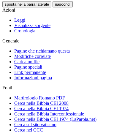
sposta nella barra laterale
nascondi
Azioni
Leggi
Visualizza sorgente
Cronologia
Generale
Pagine che richiamano questa
Modifiche correlate
Carica un file
Pagine speciali
Link permanente
Informazioni pagina
Fonti
Martirologio Romano PDF
Cerca nella Bibbia CEI 2008
Cerca nella Bibbia CEI 1974
Cerca nella Bibbia Interconfessionale
Cerca nella Bibbia CEI 1974 (LaParola.net)
Cerca sul sito vaticano
Cerca nel CCC