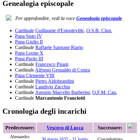
Genealogia episcopale
Per approfondire, vedi la voce
Genealogia episcopale
Cardinale
Guillaume d'Estouteville
,
O.S.B. Clun.
Papa Sisto IV
Papa Giulio II
Cardinale
Raffaele Sansone Riario
Papa Leone X
Papa Paolo III
Cardinale
Francesco Pisani
Cardinale
Alfonso Gesualdo di Conza
Papa Clemente VIII
Cardinale
Pietro Aldobrandini
Cardinale
Laudivio Zacchia
Cardinale
Antonio Marcello Barberini
,
O.F.M. Cap.
Cardinale
Marcantonio Franciotti
Cronologia degli incarichi
Predecessore:
Vescovo di Lucca
Successore:
Alessandro
30 marzo
1637
-
31 luglio
Giavanbattista