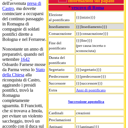
Informazioni sul papato
dell'avvenuta
presa di
°
vescovo di Roma
Castro
, ma dovette
cominciare a occuparsi
Elezione
{{{inizio}}}
del continuo passaggio
al pontificato
in Romagna di
Insediamento
{{{Insediamento}}}
compagnie di soldati
Consacrazione
{{{consacrazione}}}
pontifici dirette a
Bologna e nel Ferrarese.
{{{fine}}}
Fine del
(per causa incerta o
pontificato
Nonostante un anno di
sconosciuta)
preparativi, quando nel
Durata del
settembre
1642
pontificato
Odoardo Farnese mosse
da Parma verso lo
Stato
Segretario
{{{segretario}}}
della Chiesa
alla
Predecessore
{{{predecessore}}}
riconquista di Castro,
Successore
{{{successore}}}
aggirando i presidi
pontifici, trovò la
Extra
Anni di pontificato
Romagna
completamente
Successione apostolica
sguarnita. Il Franciotti,
che si trovava a Imola,
Cardinali
creazioni
per evitare un violento
Proclamazioni
saccheggio, trovò un
accordo con il duca sul
Antipapi
{{{antipapi}}}