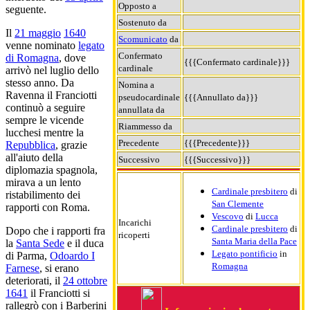
Opposto a
seguente.
Sostenuto da
Il
21 maggio
1640
Scomunicato
da
venne nominato
legato
Confermato
di Romagna
, dove
{{{Confermato cardinale}}}
cardinale
arrivò nel luglio dello
stesso anno. Da
Nomina a
Ravenna il Franciotti
pseudocardinale
{{{Annullato da}}}
continuò a seguire
annullata da
sempre le vicende
Riammesso da
lucchesi mentre la
Precedente
{{{Precedente}}}
Repubblica
, grazie
all'aiuto della
Successivo
{{{Successivo}}}
diplomazia spagnola,
mirava a un lento
Cardinale presbitero
di
ristabilimento dei
San Clemente
rapporti con Roma.
Vescovo
di
Lucca
Incarichi
Cardinale presbitero
di
Dopo che i rapporti fra
ricoperti
Santa Maria della Pace
la
Santa Sede
e il duca
Legato pontificio
in
di Parma,
Odoardo I
Romagna
Farnese
, si erano
deteriorati, il
24 ottobre
1641
il Franciotti si
rallegrò con i Barberini