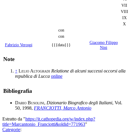
VII
VIII
IX
X
con
con
Giacomo Filippo
Fabrizio Verospi
{{{data}}}
Nini
Note
↑
Lelio Altogradi
Relatione di alcuni successi occorsi alla
republica di Lucca
online
Bibliografia
Dario Busolini
,
Dizionario Biografico degli Italiani
, Vol.
50, 1998,
FRANCIOTTI, Marco Antonio
Estratto da "
https://it.cathopedia.org/w/index.php?
title=Marcantonio_Franciotti&oldid=771963
"
Categorie
: