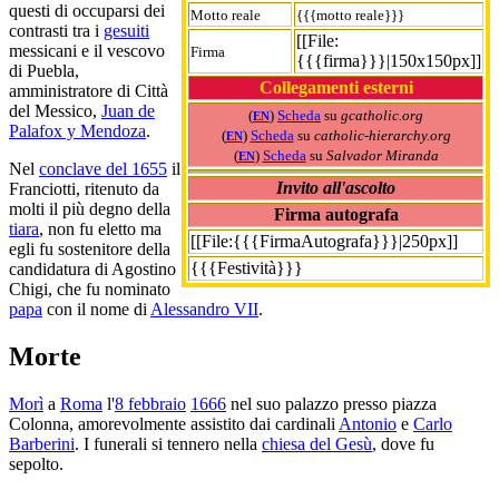
questi di occuparsi dei
Motto reale
{{{motto reale}}}
contrasti tra i
gesuiti
[[File:
messicani e il vescovo
Firma
{{{firma}}}|150x150px]]
di Puebla,
Collegamenti esterni
amministratore di Città
del Messico,
Juan de
(
)
Scheda
su
gcatholic.org
EN
Palafox y Mendoza
.
(
)
Scheda
su
catholic-hierarchy.org
EN
(
)
Scheda
su
Salvador Miranda
EN
Nel
conclave del 1655
il
Invito all'ascolto
Franciotti, ritenuto da
molti il più degno della
Firma autografa
tiara
, non fu eletto ma
[[File:{{{FirmaAutografa}}}|250px]]
egli fu sostenitore della
{{{Festività}}}
candidatura di Agostino
Chigi, che fu nominato
papa
con il nome di
Alessandro VII
.
Morte
Morì
a
Roma
l'
8 febbraio
1666
nel suo palazzo presso piazza
Colonna, amorevolmente assistito dai cardinali
Antonio
e
Carlo
Barberini
. I funerali si tennero nella
chiesa del Gesù
, dove fu
sepolto.