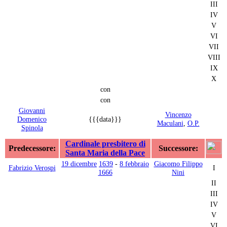
III
IV
V
VI
VII
VIII
IX
X
con
con
Giovanni
Vincenzo
Domenico
{{{data}}}
Maculani
,
O.P.
Spinola
Cardinale presbitero di
Predecessore:
Successore:
Santa Maria della Pace
19 dicembre
1639
-
8 febbraio
Giacomo Filippo
Fabrizio Verospi
I
1666
Nini
II
III
IV
V
VI