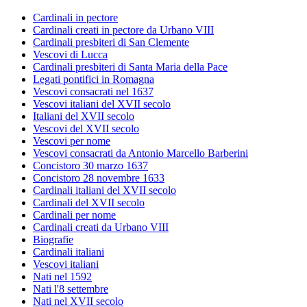
Cardinali in pectore
Cardinali creati in pectore da Urbano VIII
Cardinali presbiteri di San Clemente
Vescovi di Lucca
Cardinali presbiteri di Santa Maria della Pace
Legati pontifici in Romagna
Vescovi consacrati nel 1637
Vescovi italiani del XVII secolo
Italiani del XVII secolo
Vescovi del XVII secolo
Vescovi per nome
Vescovi consacrati da Antonio Marcello Barberini
Concistoro 30 marzo 1637
Concistoro 28 novembre 1633
Cardinali italiani del XVII secolo
Cardinali del XVII secolo
Cardinali per nome
Cardinali creati da Urbano VIII
Biografie
Cardinali italiani
Vescovi italiani
Nati nel 1592
Nati l'8 settembre
Nati nel XVII secolo