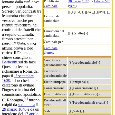
Pubblicato
30 marzo
1637
da
Urbano VIII
lontano dalla città dove
Cardinale
(
vedi
)
perse in popolarità.
Sorsero vari contrasti tra
[[{{{aPd}}}]] da [[{{{pPd}}}]]
le autorità cittadine e il
Deposto dal
vescovo, anche per
cardinalato
ritenuti favoritismi nei
confronti dei fratelli che,
Dimissioni dal
[[{{{aPdim}}}]]
a seguito di tumulti,
cardinalato
furono arrestati per
Cardinale per
causa di Stato
, senza
Cardinale
alcuna prova a loro
elettore
carico. Il Franciotti
chiese consiglio al
Creazione a
Barberini
sul da farsi.
{{{pseudocardinale}}}
pseudocardinale
Questi lo fecero
Creazione a
richiamare a Roma dal
pseudocardinale
papa il
1º settembre
1639
. I Lucchesi - che
Eletto Antipapa
{{{antipapa}}}
cercarono di evitare
Consacrazione
{{{Consacrazione}}}
l'ingresso in città del
Fine pontificato
{{{Fine pontificato}}}
commissario apostolico,
[
1
]
C. Raccagna,
furono
Pseudocardinali
{{{Pseudocardinali creati}}}
colpiti da
scomunica
il
creati
29 marzo
1640
e da un
Sede
{{{Sede}}}
interdetto del
13 aprile