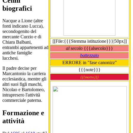
Cenni
biografici
Nacque a Lione (altre
fonti indicano Lucca),
secondogenito del
mercante Curzio e di
[[File:{{{Stemma istituzione}}}|50px]]
Chiara Balbani,
entrambi appartenenti ad
al secolo
{{{alsecolo}}}
antiche famiglie
battezzato
lucchesi.
ERRORE in "fase canonizz"
Il padre decise per
{{{note}}}
Marcantonio la carriera
{{{motto}}}
ecclesiastica, mentre gli
altri suoi figli maschi,
Nicolao e Bartolomeo,
intrapresero l'attività
commerciale paterna.
Formazione e
attività