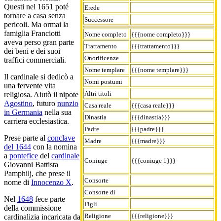
Questi nel 1651 poté
Erede
tornare a casa senza
Successore
pericoli. Ma ormai la
famiglia Franciotti
Nome completo
{{{nome completo}}}
aveva perso gran parte
Trattamento
{{{trattamento}}}
dei beni e dei suoi
Onorificenze
traffici commerciali.
Nome templare
{{{nome templare}}}
Il cardinale si dedicò a
Nomi postumi
una fervente vita
Altri titoli
religiosa. Aiutò il nipote
Agostino
, futuro
nunzio
Casa reale
{{{casa reale}}}
in Germania
nella sua
Dinastia
{{{dinastia}}}
carriera ecclesiastica.
Padre
{{{padre}}}
Prese parte al
conclave
Madre
{{{madre}}}
del 1644
con la nomina
a
pontefice
del
cardinale
Coniuge
{{{coniuge 1}}}
Giovanni Battista
Pamphilj, che prese il
Consorte
nome di
Innocenzo X
.
Consorte di
Nel
1648
fece parte
Figli
della commissione
Religione
{{{religione}}}
cardinalizia incaricata da