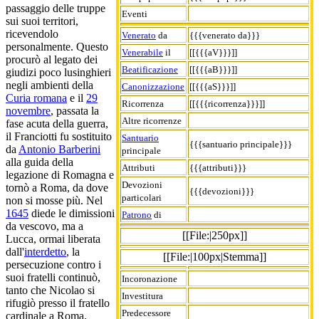
passaggio delle truppe
Eventi
sui suoi territori,
ricevendolo
Venerato
da
{{{venerato da}}}
personalmente. Questo
Venerabile
il
[[{{{aV}}}]]
procurò al legato dei
Beatificazione
[[{{{aB}}}]]
giudizi poco lusinghieri
negli ambienti della
Canonizzazione
[[{{{aS}}}]]
Curia romana
e il
29
Ricorrenza
[[{{{ricorrenza}}}]]
novembre
, passata la
Altre ricorrenze
fase acuta della guerra,
il Franciotti fu sostituito
Santuario
{{{santuario principale}}}
da
Antonio Barberini
principale
alla guida della
Attributi
{{{attributi}}}
legazione di Romagna e
Devozioni
tornò a Roma, da dove
{{{devozioni}}}
particolari
non si mosse più. Nel
1645
diede le dimissioni
Patrono
di
da vescovo, ma a
[[File:|250px]]
Lucca, ormai liberata
dall'
interdetto
, la
[[File:|100px|Stemma]]
persecuzione contro i
suoi fratelli continuò,
Incoronazione
tanto che Nicolao si
Investitura
rifugiò presso il fratello
Predecessore
cardinale a Roma.