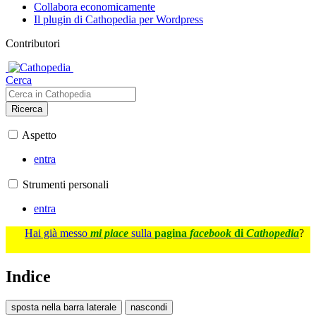
Collabora economicamente
Il plugin di Cathopedia per Wordpress
Contributori
Cerca
Ricerca
Aspetto
entra
Strumenti personali
entra
Hai già messo
mi piace
sulla
pagina
facebook
di
Cathopedia
?
Indice
sposta nella barra laterale
nascondi