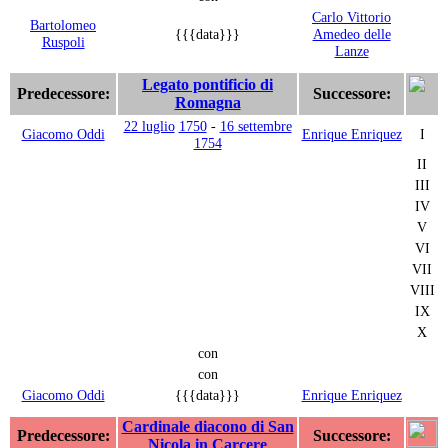
Carlo Vittorio
Bartolomeo
{{{data}}}
Amedeo delle
Ruspoli
Lanze
Legato pontificio di
Predecessore:
Successore:
Romagna
22 luglio
1750
-
16 settembre
Giacomo Oddi
Enrique Enriquez
I
1754
II
III
IV
V
VI
VII
VIII
IX
X
con
con
Giacomo Oddi
{{{data}}}
Enrique Enriquez
Cardinale diacono di San
Predecessore:
Successore:
Nicola in Carcere