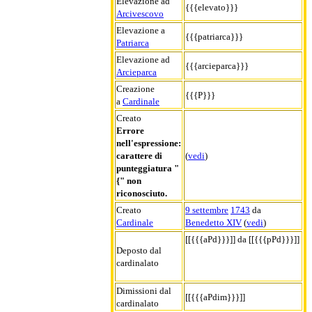
Elevazione ad
{{{elevato}}}
Arcivescovo
Elevazione a
{{{patriarca}}}
Patriarca
Elevazione ad
{{{arcieparca}}}
Arcieparca
Creazione
{{{P}}}
a
Cardinale
Creato
Errore
nell'espressione:
carattere di
(
vedi
)
punteggiatura "
{" non
riconosciuto.
Creato
9 settembre
1743
da
Cardinale
Benedetto XIV
(
vedi
)
[[{{{aPd}}}]] da [[{{{pPd}}}]]
Deposto dal
cardinalato
Dimissioni dal
[[{{{aPdim}}}]]
cardinalato