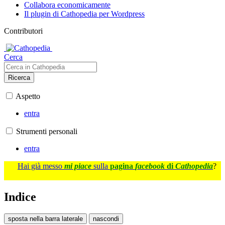
Collabora economicamente
Il plugin di Cathopedia per Wordpress
Contributori
Cerca
Ricerca
Aspetto
entra
Strumenti personali
entra
Hai già messo
mi piace
sulla
pagina
facebook
di
Cathopedia
?
Indice
sposta nella barra laterale
nascondi