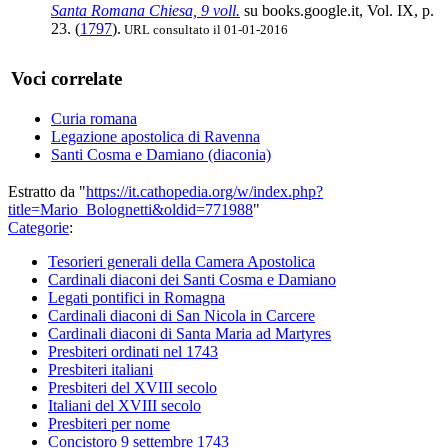
Santa Romana Chiesa, 9 voll.
su books.google.it, Vol. IX, p.
23. (
1797
).
URL consultato il 01-01-2016
Voci correlate
Curia romana
Legazione apostolica di Ravenna
Santi Cosma e Damiano (diaconia)
Estratto da "
https://it.cathopedia.org/w/index.php?
title=Mario_Bolognetti&oldid=771988
"
Categorie
:
Tesorieri generali della Camera Apostolica
Cardinali diaconi dei Santi Cosma e Damiano
Legati pontifici in Romagna
Cardinali diaconi di San Nicola in Carcere
Cardinali diaconi di Santa Maria ad Martyres
Presbiteri ordinati nel 1743
Presbiteri italiani
Presbiteri del XVIII secolo
Italiani del XVIII secolo
Presbiteri per nome
Concistoro 9 settembre 1743