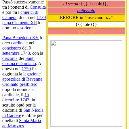
Passò successivamente
al secolo
{{{alsecolo}}}
tra i ponenti di
Consulta
battezzato
e poi tra i
chierici di
ERRORE in "fase canonizz"
Camera
, di cui nel
1739
papa Clemente XII
lo
{{{note}}}
nominò
tesoriere
.
{{{motto}}}
Papa Benedetto XV
lo
creò
cardinale
nel
concistoro
del
9
settembre 1743
, con la
diaconia
dei
Santi
Cosma e Damiano
. A
questa nel
1750
fu
aggiunta la
legazione
apostolica di Ravenna
.
Ordinato
presbitero
dopo la nomina a
cardinale, il
15
dicembre
1743
, in
seguitò optò per la
diaconia di
San Nicola
in Carcere
e infine per
quella di
Santa Maria
ad Martyres
.