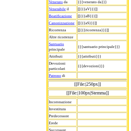
Venerato
da
{{{venerato da}}}
Venerabile
il
[[{{{aV}}}]]
Beatificazione
[[{{{aB}}}]]
Canonizzazione
[[{{{aS}}}]]
Ricorrenza
[[{{{ricorrenza}}}]]
Altre ricorrenze
Santuario
{{{santuario principale}}}
principale
Attributi
{{{attributi}}}
Devozioni
{{{devozioni}}}
particolari
Patrono
di
[[File:|250px]]
[[File:|100px|Stemma]]
Incoronazione
Investitura
Predecessore
Erede
Successore