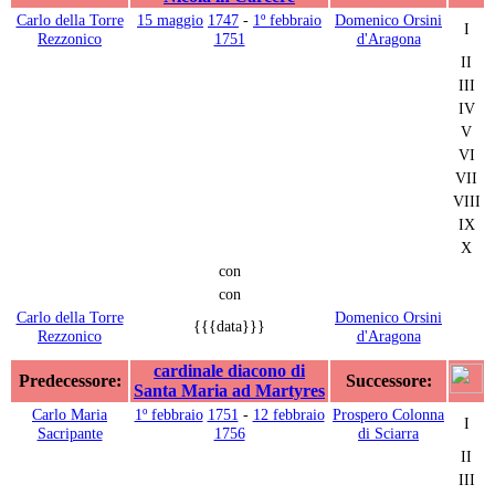
Carlo della Torre
15 maggio
1747
-
1º febbraio
Domenico Orsini
I
Rezzonico
1751
d'Aragona
II
III
IV
V
VI
VII
VIII
IX
X
con
con
Carlo della Torre
Domenico Orsini
{{{data}}}
Rezzonico
d'Aragona
cardinale diacono di
Predecessore:
Successore:
Santa Maria ad Martyres
Carlo Maria
1º febbraio
1751
-
12 febbraio
Prospero Colonna
I
Sacripante
1756
di Sciarra
II
III