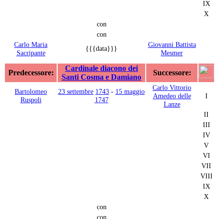
IX
X
con
con
Carlo Maria
Giovanni Battista
{{{data}}}
Sacripante
Mesmer
Cardinale diacono dei
Predecessore:
Successore:
Santi Cosma e Damiano
Carlo Vittorio
Bartolomeo
23 settembre
1743
-
15 maggio
Amedeo delle
I
Ruspoli
1747
Lanze
II
III
IV
V
VI
VII
VIII
IX
X
con
con