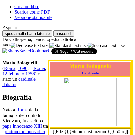
Crea un libro
Scarica come PDF
Versione stampabile
Aspetto
sposta nella barra laterale
nascondi
Da Cathopedia, l'enciclopedia cattolica.
100%
Mario Bolognetti
Mario Bolognetti
(
Roma
,
1690
; †
Roma
,
Cardinale
12 febbraio
1756
) è
stato un
cardinale
italiano
.
Biografia
Nato a
Roma
dalla
famiglia dei conti di
Vicovaro, fu ascritto da
papa Innocenzo XIII
tra
[[File:{{{Stemma istituzione}}}|50px]]
i
protonotari apostolici
.