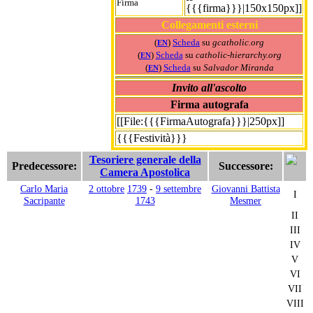
Firma
{{{firma}}}|150x150px]]
Collegamenti esterni
(
)
Scheda
su
gcatholic.org
EN
(
)
Scheda
su
catholic-hierarchy.org
EN
(
)
Scheda
su
Salvador Miranda
EN
Invito all'ascolto
Firma autografa
[[File:{{{FirmaAutografa}}}|250px]]
{{{Festività}}}
Tesoriere generale della
Predecessore:
Successore:
Camera Apostolica
Carlo Maria
2 ottobre
1739
-
9 settembre
Giovanni Battista
I
Sacripante
1743
Mesmer
II
III
IV
V
VI
VII
VIII