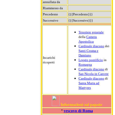
annullata da
Riammesso da
Precedente
{{{Precedente}}}
Successivo
{{{Successivo}}}
Tesoriere generale
della
Camera
Apostolica
Cardinale diacono
dei
Santi Cosma e
Damiano
Incarichi
Legato pontificio
in
ricoperti
Romagna
Cardinale diacono
di
San Nicola in Carcere
Cardinale diacono
di
Santa Maria ad
Martyres
Informazioni sul papato
°
vescovo di Roma