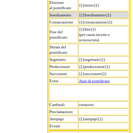
Elezione
{{{inizio}}}
al pontificato
Insediamento
{{{Insediamento}}}
Consacrazione
{{{consacrazione}}}
{{{fine}}}
Fine del
(per causa incerta o
pontificato
sconosciuta)
Durata del
pontificato
Segretario
{{{segretario}}}
Predecessore
{{{predecessore}}}
Successore
{{{successore}}}
Extra
Anni di pontificato
Cardinali
creazioni
Proclamazioni
Antipapi
{{{antipapi}}}
Eventi