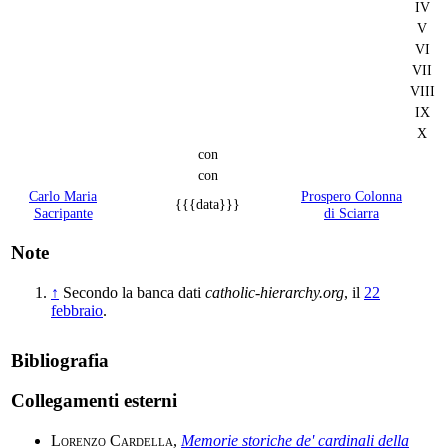
IV
V
VI
VII
VIII
IX
X
con
con
Carlo Maria
Prospero Colonna
{{{data}}}
Sacripante
di Sciarra
Note
↑
Secondo la banca dati
catholic-hierarchy.org
, il
22
febbraio
.
Bibliografia
Collegamenti esterni
Lorenzo Cardella
,
Memorie storiche de' cardinali della