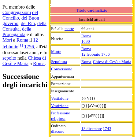
Fu membro delle
Titolo cardinalizio
Congregazioni
del
Concilio
,
del Buon
Incarichi attuali
governo
,
dei Riti
,
della
Età alla
morte
66 anni
Consulta
,
della
Propaganda
e di altre.
Roma
Nascita
Morì
a
Roma
il
12
1690
[
1
]
febbraio
1756
, all'età
Roma
Morte
di sessantasei anni, e fu
12 febbraio
1756
sepolto
nella
Chiesa di
Sepoltura
Roma
,
Chiesa di Gesù e Maria
Gesù e Maria
a
Roma
.
Conversione
Successione
Appartenenza
degli incarichi
Formazione
Insegnamento
Vestizione
{{{V}}}
Vestizione
[[{{{aVest}}}]]
Professione
[[{{{aPR}}}]]
religiosa
Ordinato
13 dicembre
1743
diacono