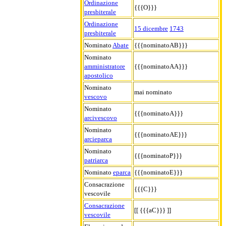
Ordinazione
{{{O}}}
presbiterale
Ordinazione
15 dicembre
1743
presbiterale
Nominato
Abate
{{{nominatoAB}}}
Nominato
amministratore
{{{nominatoAA}}}
apostolico
Nominato
mai nominato
vescovo
Nominato
{{{nominatoA}}}
arcivescovo
Nominato
{{{nominatoAE}}}
arcieparca
Nominato
{{{nominatoP}}}
patriarca
Nominato
eparca
{{{nominatoE}}}
Consacrazione
{{{C}}}
vescovile
Consacrazione
[[ {{{aC}}} ]]
vescovile