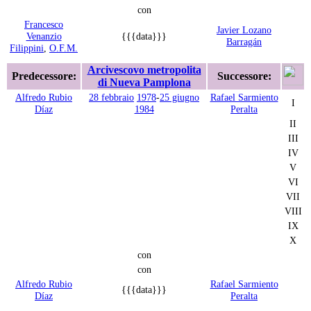
con
Francesco
Javier Lozano
Venanzio
{{{data}}}
Barragán
Filippini
,
O.F.M.
Arcivescovo metropolita
Predecessore:
Successore:
di Nueva Pamplona
Alfredo Rubio
28 febbraio
1978
-
25 giugno
Rafael Sarmiento
I
Díaz
1984
Peralta
II
III
IV
V
VI
VII
VIII
IX
X
con
con
Alfredo Rubio
Rafael Sarmiento
{{{data}}}
Díaz
Peralta