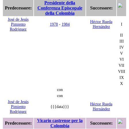
Presidente della
Predecessore:
Conferenza Episcopale
Successore:
della Colombia
José de Jesús
Héctor Rueda
Pimiento
1978
-
1984
I
Hernández
Rodríguez
II
III
IV
V
VI
VII
VIII
IX
X
con
con
José de Jesús
Héctor Rueda
Pimiento
{{{data}}}
Hernández
Rodríguez
Vicario castrense per la
Predecessore:
Successore:
Colombia