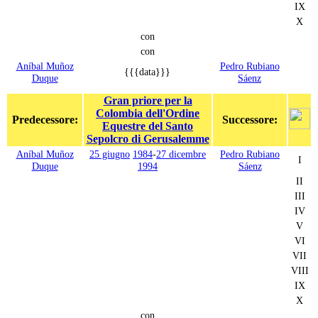
IX
X
con
con
Aníbal Muñoz
Pedro Rubiano
{{{data}}}
Duque
Sáenz
Gran priore per la
Colombia dell'Ordine
Predecessore:
Successore:
Equestre del Santo
Sepolcro di Gerusalemme
Aníbal Muñoz
25 giugno
1984
-
27 dicembre
Pedro Rubiano
I
Duque
1994
Sáenz
II
III
IV
V
VI
VII
VIII
IX
X
con