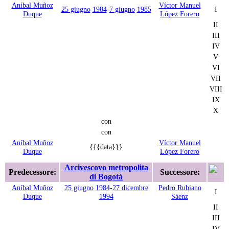
Aníbal Muñoz
Víctor Manuel
25 giugno
1984
-
7 giugno
1985
I
Duque
López Forero
II
III
IV
V
VI
VII
VIII
IX
X
con
con
Aníbal Muñoz
Víctor Manuel
{{{data}}}
Duque
López Forero
Arcivescovo metropolita
Predecessore:
Successore:
di Bogotá
Aníbal Muñoz
25 giugno
1984
-
27 dicembre
Pedro Rubiano
I
Duque
1994
Sáenz
II
III
IV