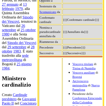
Puebla, in Messico, dal
Opposto a
27 gennaio
al
13
Sostenuto da
febbraio
1979
, alla
Scomunicato
da
Quinta Assemblea
Ordinaria del
Sinodo
Confermato
{{{Confermato cardinale}}}
dei Vescovi
, tenutosi in
cardinale
Vaticano dal
26
Nomina a
settembre
al
25 ottobre
pseudocardinale
{{{Annullato da}}}
1980
e alla Sesta
annullata da
Assemblea Ordinaria
Riammesso da
del
Sinodo dei Vescovi
dal
29 settembre
al
28
Precedente
{{{Precedente}}}
ottobre
1983
. È stato
Successivo
{{{Successivo}}}
trasferito alla
sede
metropolitana
di
Bogotá il
25 giugno
Vescovo titolare
di
1984
.
Tinisa di Numidia
Vescovo ausiliare
di
Bogotá
Ministero
Arcivescovo
cardinalizio
metropolita
di
Nueva
Pamplona
Presidente della
Creato
Cardinale
Conferenza Episcopale
presbitero
da
Giovanni
della Colombia
Paolo II
nel
Concistoro