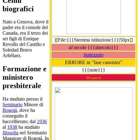
Cenni
biografici
Nato a Genova, dove il
padre era il console del
Canada, era il terzo dei
sei figli di Enrique
[[File:{{{Stemma istituzione}}}|50px]]
Revollo del Castillo e
al secolo
{{{alsecolo}}}
Soledad Bravo
battezzato
Arbélaez.
ERRORE in "fase canonizz"
Formazione e
{{{note}}}
ministero
Vis pacis
presbiterale
Ha studiato presso il
Seminario
Minore di
Bogotá
, dove ha
conseguito il
baccellierato; dal
1936
al
1938
ha studiato
filosofia
nel Seminario
Maggiore di Bogotá. In