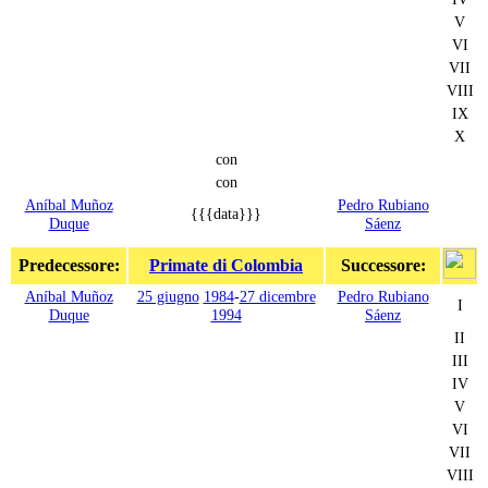
V
VI
VII
VIII
IX
X
con
con
Aníbal Muñoz
Pedro Rubiano
{{{data}}}
Duque
Sáenz
Predecessore:
Primate di Colombia
Successore:
Aníbal Muñoz
25 giugno
1984
-
27 dicembre
Pedro Rubiano
I
Duque
1994
Sáenz
II
III
IV
V
VI
VII
VIII