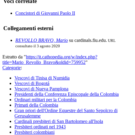
Voci correlate
Concistori di Giovanni Paolo II
Collegamenti esterni
REVOLLO BRAVO, Mario
su cardinals.fiu.edu.
URL
consultato il 3 agosto 2020
Estratto da "
https://it.cathopedia.org/w/index.php?
title=Mario_Revollo_Bravo&oldid=759952
"
Categorie
:
Vescovi di Tinisa di Numidia
Vescovi di Bogotá
Vescovi di Nueva Pamplona
Presidenti della Conferenza Episcopale della Colombia
Ordinari militari per la Colombia
Primati della Colombia
Gran priori dell'Ordine Equestre del Santo Sepolcro di
Gerusalemme
Cardinali presbiteri di San Bartolomeo all'Isola
Presbiteri ordinati nel 1943
Presbiteri colombiani