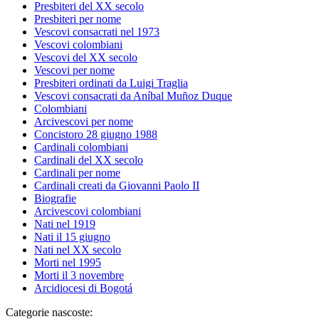
Presbiteri del XX secolo
Presbiteri per nome
Vescovi consacrati nel 1973
Vescovi colombiani
Vescovi del XX secolo
Vescovi per nome
Presbiteri ordinati da Luigi Traglia
Vescovi consacrati da Aníbal Muñoz Duque
Colombiani
Arcivescovi per nome
Concistoro 28 giugno 1988
Cardinali colombiani
Cardinali del XX secolo
Cardinali per nome
Cardinali creati da Giovanni Paolo II
Biografie
Arcivescovi colombiani
Nati nel 1919
Nati il 15 giugno
Nati nel XX secolo
Morti nel 1995
Morti il 3 novembre
Arcidiocesi di Bogotá
Categorie nascoste: