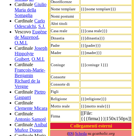
Onorificenze
Cardinale
Giulio
Nome templare
{{{nome templare}}}
Maria della
Somaglia
Nomi postumi
Cardinale
Carlo
Altri titoli
Odescalchi
,
S.J.
Casa reale
{{{casa reale}}}
Vescovo
Eugène
de Mazenod
,
Dinastia
{{{dinastia}}}
O.M.I.
Padre
{{{padre}}}
Cardinale
Joseph
Madre
{{{madre}}}
Hippolyte
Guibert
,
O.M.I.
Cardinale
Coniuge
{{{coniuge 1}}}
François-Marie-
Benjamin
Consorte
Richard de la
Consorte di
Vergne
Figli
Cardinale
Pietro
Gasparri
Religione
{{{religione}}}
Cardinale
Motto reale
{{{motto reale}}}
Clemente Micara
[[File:
Cardinale
Firma
{{{firma}}}|150x150px]]
Antonio Samorè
Cardinale
Aníbal
Collegamenti esterni
Muñoz Duque
(
)
Scheda
su
gcatholic.org
EN
Cardinale
Mario