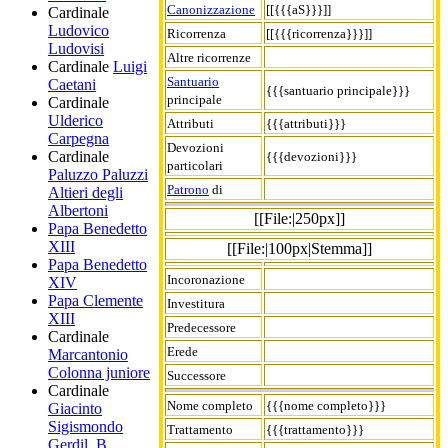
Canonizzazione
[[{{{aS}}}]]
Cardinale
Ludovico
Ricorrenza
[[{{{ricorrenza}}}]]
Ludovisi
Altre ricorrenze
Cardinale
Luigi
Santuario
Caetani
{{{santuario principale}}}
principale
Cardinale
Ulderico
Attributi
{{{attributi}}}
Carpegna
Devozioni
Cardinale
{{{devozioni}}}
particolari
Paluzzo Paluzzi
Patrono
di
Altieri degli
Albertoni
[[File:|250px]]
Papa Benedetto
XIII
[[File:|100px|Stemma]]
Papa Benedetto
Incoronazione
XIV
Papa Clemente
Investitura
XIII
Predecessore
Cardinale
Erede
Marcantonio
Colonna juniore
Successore
Cardinale
Nome completo
{{{nome completo}}}
Giacinto
Sigismondo
Trattamento
{{{trattamento}}}
Gerdil
,
B.