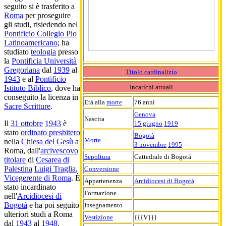
seguito si è trasferito a
Roma
per proseguire
gli studi, risiedendo nel
Pontificio Collegio Pio
Latinoamericano
; ha
studiato
teologia
presso
la
Pontificia Università
Gregoriana
dal
1939
al
Titolo cardinalizio
1943
e al
Pontificio
Incarichi attuali
Istituto Biblico
, dove ha
conseguito la licenza in
Età alla
morte
76 anni
Sacre Scritture
.
Genova
Nascita
Il
31 ottobre
1943
è
15 giugno
1919
stato
ordinato presbitero
Bogotà
Morte
nella
Chiesa del Gesù
a
3 novembre
1995
Roma, dall'
arcivescovo
Sepoltura
Cattedrale di Bogotá
titolare
di
Cesarea di
Palestina
Luigi Traglia
,
Conversione
Vicegerente di Roma
. È
Appartenenza
Arcidiocesi di Bogotá
stato incardinato
Formazione
nell'
Arcidiocesi di
Bogotá
e ha poi seguito
Insegnamento
ulteriori studi a Roma
Vestizione
{{{V}}}
dal
1943
al
1948
.