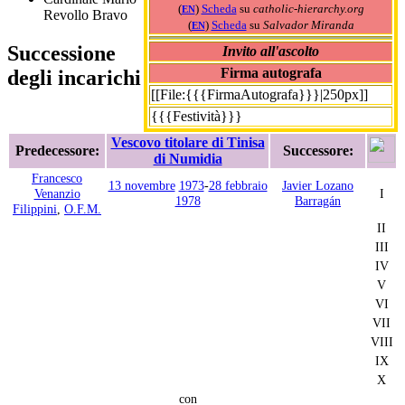
(
)
Scheda
su
catholic-hierarchy.org
EN
Revollo Bravo
(
)
Scheda
su
Salvador Miranda
EN
Successione
Invito all'ascolto
Firma autografa
degli incarichi
[[File:{{{FirmaAutografa}}}|250px]]
{{{Festività}}}
Vescovo titolare di Tinisa
Predecessore:
Successore:
di Numidia
Francesco
13 novembre
1973
-
28 febbraio
Javier Lozano
Venanzio
I
1978
Barragán
Filippini
,
O.F.M.
II
III
IV
V
VI
VII
VIII
IX
X
con