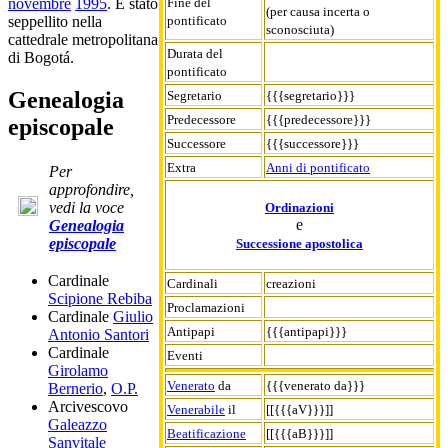
Fine del
novembre
1995
. È stato
(per causa incerta o
pontificato
seppellito nella
sconosciuta)
cattedrale metropolitana
Durata del
di Bogotá.
pontificato
Genealogia
Segretario
{{{segretario}}}
Predecessore
{{{predecessore}}}
episcopale
Successore
{{{successore}}}
Extra
Anni di pontificato
Per
approfondire,
vedi la voce
Ordinazioni
e
Genealogia
episcopale
Successione apostolica
Cardinale
Cardinali
creazioni
Scipione Rebiba
Proclamazioni
Cardinale
Giulio
Antipapi
{{{antipapi}}}
Antonio Santori
Cardinale
Eventi
Girolamo
Venerato
da
{{{venerato da}}}
Bernerio
,
O.P.
Arcivescovo
Venerabile
il
[[{{{aV}}}]]
Galeazzo
Beatificazione
[[{{{aB}}}]]
Sanvitale