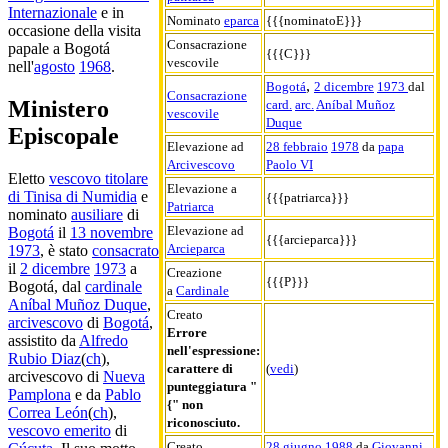
Internazionale
e in
Nominato
eparca
{{{nominatoE}}}
occasione della visita
Consacrazione
papale a Bogotá
{{{C}}}
vescovile
nell'
agosto
1968
.
,
Bogotá
2 dicembre
1973
dal
Consacrazione
Ministero
card.
arc.
Aníbal Muñoz
vescovile
Duque
Episcopale
Elevazione ad
28 febbraio
1978
da
papa
Arcivescovo
Paolo VI
Eletto
vescovo titolare
Elevazione a
di Tinisa di Numidia
e
{{{patriarca}}}
Patriarca
nominato
ausiliare
di
Elevazione ad
Bogotá
il
13 novembre
{{{arcieparca}}}
Arcieparca
1973
, è stato
consacrato
il
2 dicembre
1973
a
Creazione
{{{P}}}
Bogotá, dal
cardinale
a
Cardinale
Aníbal Muñoz Duque
,
Creato
arcivescovo
di
Bogotá
,
Errore
assistito da
Alfredo
nell'espressione:
Rubio Diaz
(
ch
),
carattere di
(
vedi
)
arcivescovo di
Nueva
punteggiatura "
Pamplona
e da
Pablo
{" non
Correa León
(
ch
),
riconosciuto.
vescovo emerito
di
Creato
28 giugno
1988
da
Giovanni