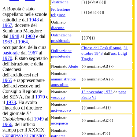
Vestizione
[[{{{aVest}}}]]
A Bogotá è stato
Professione
[[{{{aPR}}}]]
cappellano nelle scuole
religiosa
cattoliche dal
1948
al
Ordinato
1967
, docente del
diacono
Seminario Maggiore
Ordinazione
dal
1948
al
1960
e dal
{{{O}}}
presbiterale
1963
al
1964
,
occupandosi della cura
,
Chiesa del Gesù (Roma)
31
Ordinazione
pastorale
dal
1967
al
ottobre
1943
dall'
arc.
Luigi
presbiterale
1970
. È stato segretario
Traglia
dell'Istruzione e della
Nominato
Abate
{{{nominatoAB}}}
Catechesi
Nominato
dell'arcidiocesi nel
amministratore
{{{nominatoAA}}}
1965
e rappresentante
apostolico
dell'arcivescovo nel
Consiglio Regionale
Nominato
13 novembre
1973
da
papa
del SENA, fra il
1970
e
vescovo
Paolo VI
il
1973
. Ha svolto
Nominato
{{{nominatoA}}}
l'incarico di direttore
arcivescovo
del giornale
El
Nominato
Catolicismo
dal
1949
al
{{{nominatoAE}}}
arcieparca
1966
, dell'ufficio
stampa per il XXXIX
Nominato
{{{nominatoP}}}
Congresso Eucaristico
patriarca