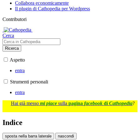
Collabora economicamente
Il plugin di Cathopedia per Wordpress
Contributori
Cerca
Ricerca
Aspetto
entra
Strumenti personali
entra
Hai già messo
mi piace
sulla
pagina
facebook
di
Cathopedia
?
Indice
sposta nella barra laterale
nascondi