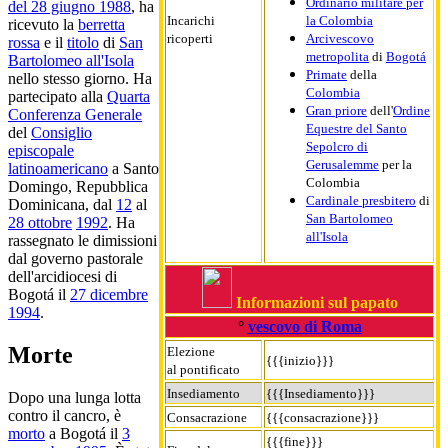
Ordinario militare per
del 28 giugno 1988
, ha
Incarichi
la Colombia
ricevuto la
berretta
ricoperti
Arcivescovo
rossa
e il
titolo
di
San
metropolita
di
Bogotá
Bartolomeo all'Isola
Primate
della
nello stesso giorno. Ha
Colombia
partecipato alla
Quarta
Gran priore
dell'
Ordine
Conferenza Generale
Equestre del Santo
del
Consiglio
Sepolcro di
episcopale
Gerusalemme
per la
latinoamericano
a Santo
Colombia
Domingo, Repubblica
Cardinale presbitero
di
Dominicana, dal
12
al
San Bartolomeo
28 ottobre
1992
. Ha
all'Isola
rassegnato le dimissioni
dal governo pastorale
dell'arcidiocesi di
Bogotá il
27 dicembre
Informazioni sul papato
1994
.
°
vescovo di Roma
Morte
Elezione
{{{inizio}}}
al pontificato
Insediamento
{{{Insediamento}}}
Dopo una lunga lotta
contro il cancro, è
Consacrazione
{{{consacrazione}}}
morto
a Bogotá il
3
{{{fine}}}