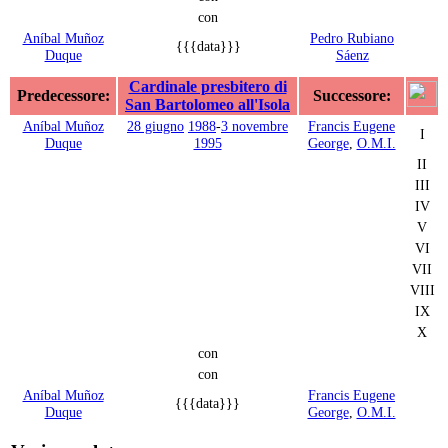
con
Aníbal Muñoz
Pedro Rubiano
{{{data}}}
Duque
Sáenz
Cardinale presbitero di
Predecessore:
Successore:
San Bartolomeo all'Isola
Aníbal Muñoz
28 giugno
1988
-
3 novembre
Francis Eugene
I
Duque
1995
George
,
O.M.I.
II
III
IV
V
VI
VII
VIII
IX
X
con
con
Aníbal Muñoz
Francis Eugene
{{{data}}}
Duque
George
,
O.M.I.