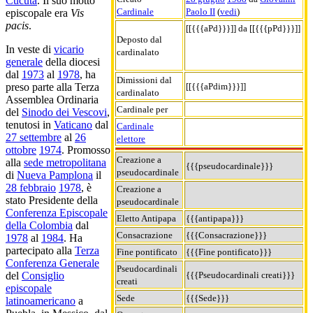
Cúcuta
. Il suo motto
Cardinale
Paolo II
(
vedi
)
episcopale era
Vis
pacis
.
[[{{{aPd}}}]] da [[{{{pPd}}}]]
Deposto dal
In veste di
vicario
cardinalato
generale
della diocesi
dal
1973
al
1978
, ha
Dimissioni dal
[[{{{aPdim}}}]]
preso parte alla Terza
cardinalato
Assemblea Ordinaria
Cardinale per
del
Sinodo dei Vescovi
,
tenutosi in
Vaticano
dal
Cardinale
27 settembre
al
26
elettore
ottobre
1974
. Promosso
Creazione a
alla
sede metropolitana
{{{pseudocardinale}}}
pseudocardinale
di
Nueva Pamplona
il
28 febbraio
1978
, è
Creazione a
stato Presidente della
pseudocardinale
Conferenza Episcopale
Eletto Antipapa
{{{antipapa}}}
della Colombia
dal
Consacrazione
{{{Consacrazione}}}
1978
al
1984
. Ha
partecipato alla
Terza
Fine pontificato
{{{Fine pontificato}}}
Conferenza Generale
Pseudocardinali
{{{Pseudocardinali creati}}}
del
Consiglio
creati
episcopale
Sede
{{{Sede}}}
latinoamericano
a