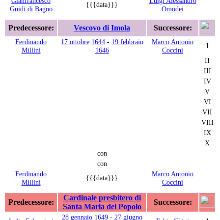
Gianfrancesco
Luigi Alessandro
{{{data}}}
Guidi di Bagno
Omodei
Predecessore:
Vescovo di Imola
Successore:
Ferdinando
17 ottobre
1644
-
19 febbraio
Marco Antonio
I
Millini
1646
Coccini
II
III
IV
V
VI
VII
VIII
IX
X
con
con
Ferdinando
Marco Antonio
{{{data}}}
Millini
Coccini
Cardinale presbitero di
Predecessore:
Successore:
Santa Maria del Popolo
28 gennaio
1649
-
27 giugno