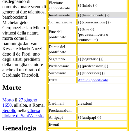
disdegnando di
Elezione
{{{inizio}}}
commissionare scene di
al pontificato
genere ai due talentuosi
Insediamento
{{{Insediamento}}}
bamboccianti
Consacrazione
{{{consacrazione}}}
Michelangelo
Cerquozzi e Jan Miel o
{{{fine}}}
Fine del
virtuosi della natura
(per causa incerta o
pontificato
morta come il
sconosciuta)
fiammingo Jan van
Durata del
Kessel e Mario Nuzzi
pontificato
detto il de Fiori, uno
Segretario
{{{segretario}}}
degli artisti prediletti
della famiglia e autore
Predecessore
{{{predecessore}}}
anche di un ritratto di
Successore
{{{successore}}}
Cardinale Theodoli.
Extra
Anni di pontificato
Morte
Morto
il
27 giugno
Cardinali
creazioni
1650
, all'alba, a Roma.
Sepolto
nella
Chiesa
Proclamazioni
titolare di Sant'Alessio
.
Antipapi
{{{antipapi}}}
Eventi
Genealogia