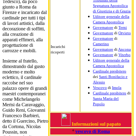
Tribunali della
Tedesco), da poco
Segnatura Apostolica
giunto a Roma da
di Giustizia e di Grazia
Firenze e incaricato dal
Uditore generale della
cardinale per tutti i tipi
Camera Apostolica
di lavori artistici, dalla
Governatore
di
Terni
decorazione di soffitti,
Governatore
di
Orvieto
alla creazione di
Governatore
di
apparati effimeri, alla
Camerino
progettazione di
Incarichi
Governatore
di
Ancona
carrozze e mobili.
ricoperti
Governatore
di
Viterbo
Uditore generale della
Insieme al fratello,
Camera Apostolica
dimostrando dal gusto
Cardinale presbitero
moderno e molto
dei
Santi Bonifacio e
eclettico, il cardinale
Alessio
raccolse nel suo
Vescovo
di
Imola
palazzo opere di grandi
Cardinale presbitero
di
maestri contemporanei
Santa Maria del
come Michelangelo
Popolo
Merisi da Caravaggio,
Guido Reni, Giovanni
Francesco Barbieri,
detto il Guercino, Pietro
Informazioni sul papato
da Cortona, Nicolas
°
vescovo di Roma
Poussin, non