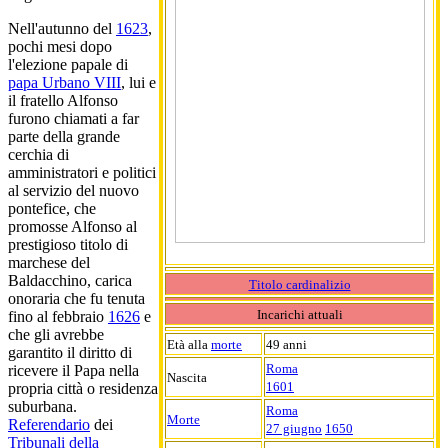
Nell'autunno del
1623
,
pochi mesi dopo
l'elezione papale di
papa Urbano VIII
, lui e
il fratello Alfonso
furono chiamati a far
parte della grande
cerchia di
amministratori e politici
al servizio del nuovo
pontefice, che
promosse Alfonso al
prestigioso titolo di
marchese del
Baldacchino, carica
Titolo cardinalizio
onoraria che fu tenuta
Incarichi attuali
fino al febbraio
1626
e
che gli avrebbe
Età alla
morte
49 anni
garantito il diritto di
Roma
ricevere il Papa nella
Nascita
1601
propria città o residenza
suburbana.
Roma
Morte
Referendario
dei
27 giugno
1650
Tribunali della