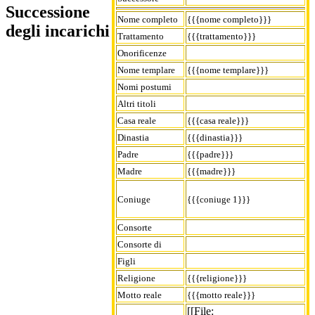
Successione
Nome completo
{{{nome completo}}}
degli incarichi
Trattamento
{{{trattamento}}}
Onorificenze
Nome templare
{{{nome templare}}}
Nomi postumi
Altri titoli
Casa reale
{{{casa reale}}}
Dinastia
{{{dinastia}}}
Padre
{{{padre}}}
Madre
{{{madre}}}
Coniuge
{{{coniuge 1}}}
Consorte
Consorte di
Figli
Religione
{{{religione}}}
Motto reale
{{{motto reale}}}
[[File: