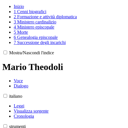
Inizio
1
Cenni biografici
2
Formazione e attività diplomatica
3
Ministero cardinalizio
4
Ministero episcopale
5
Morte
6
Genealogia episcopale
7
Successione degli incarichi
Mostra/Nascondi l'indice
Mario Theodoli
Voce
Dialogo
italiano
Leggi
Visualizza sorgente
Cronologia
strumenti