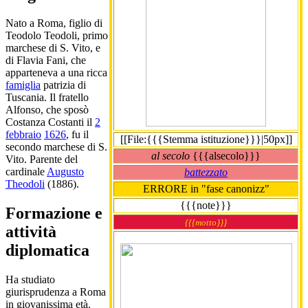
Nato a Roma, figlio di
Teodolo Teodoli, primo
marchese di S. Vito, e
di Flavia Fani, che
apparteneva a una ricca
famiglia
patrizia di
Tuscania. Il fratello
Alfonso, che sposò
Costanza Costanti il
2
febbraio
1626
, fu il
[[File:{{{Stemma istituzione}}}|50px]]
secondo marchese di S.
al secolo
{{{alsecolo}}}
Vito. Parente del
cardinale
Augusto
battezzato
Theodoli
(1886).
ERRORE in "fase canonizz"
{{{note}}}
Formazione e
{{{motto}}}
attività
diplomatica
Ha studiato
giurisprudenza a Roma
in giovanissima età.