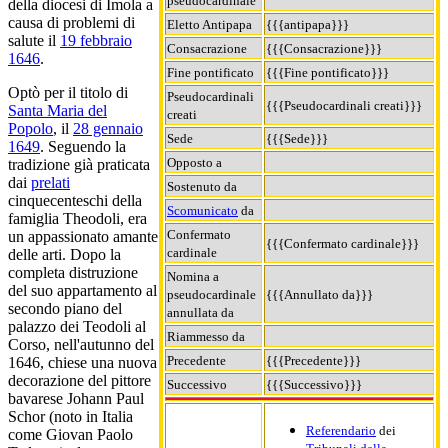
pseudocardinale
della diocesi di Imola a
causa di problemi di
Eletto Antipapa
{{{antipapa}}}
salute il
19 febbraio
Consacrazione
{{{Consacrazione}}}
1646
.
Fine pontificato
{{{Fine pontificato}}}
Optò per il titolo di
Pseudocardinali
{{{Pseudocardinali creati}}}
Santa Maria del
creati
Popolo
, il
28 gennaio
Sede
{{{Sede}}}
1649
. Seguendo la
Opposto a
tradizione già praticata
dai
prelati
Sostenuto da
cinquecenteschi della
Scomunicato
da
famiglia Theodoli, era
Confermato
un appassionato amante
{{{Confermato cardinale}}}
cardinale
delle arti. Dopo la
completa distruzione
Nomina a
del suo appartamento al
pseudocardinale
{{{Annullato da}}}
secondo piano del
annullata da
palazzo dei Teodoli al
Riammesso da
Corso, nell'autunno del
Precedente
{{{Precedente}}}
1646, chiese una nuova
decorazione del pittore
Successivo
{{{Successivo}}}
bavarese Johann Paul
Schor (noto in Italia
Referendario
dei
come Giovan Paolo