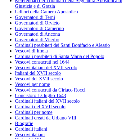
Referendari dei Tribunali della Segnatura Apostolica di
Giustizia e di Grazia
Uditori della Camera Apostolica
Governatori di Terni
Governatori di Orvieto
Governatori di Camerino
Governatori di Ancona
Governatori di Viterbo
Cardinali presbiteri dei Santi Bonifacio e Alessio
Vescovi di Imola
Cardinali presbiteri di Santa Maria del Popolo
Vescovi consacrati nel 1644
Vescovi italiani del XVII secolo
Italiani del XVII secolo
Vescovi del XVII secolo
Vescovi per nome
Vescovi consacrati da Ciriaco Rocci
Concistoro 13 luglio 1643
Cardinali italiani del XVII secolo
Cardinali del XVII secolo
Cardinali per nome
Cardinali creati da Urbano VIII
Biografie
Cardinali italiani
Vescovi italiani