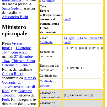
a
Cardinale
di Francia presso la
Creato
Santa Sede
in assenza
Errore
del cardinale
nell'espressione:
Alessandro Bichi
.
carattere di
(
vedi
)
punteggiatura "
Ministero
{" non
riconosciuto.
episcopale
Creato
13 luglio
1643
da
Urbano VIII
Cardinale
(
vedi
)
Eletto
Vescovo di
Imola
] il
17 ottobre
[[{{{aPd}}}]] da [[{{{pPd}}}]]
Deposto dal
1644
,
consacrato
cardinalato
martedì
27 dicembre
1644
,
Chiesa di Santa
Caterina di Siena
di
Dimissioni dal
[[{{{aPdim}}}]]
Roma, dal cardinale
cardinalato
Ciriaco Rocci
,
Cardinale per
coadiuvato da
Alfonso
Cardinale
Gonzaga
(
ch
),
elettore
arcivescovo titolare di
Rodi
, e da
Giacomo
Creazione a
{{{pseudocardinale}}}
Theodoli
, vescovo di
pseudocardinale
Forlì
. Ha rassegnato le
Creazione a
dimissioni dal governo