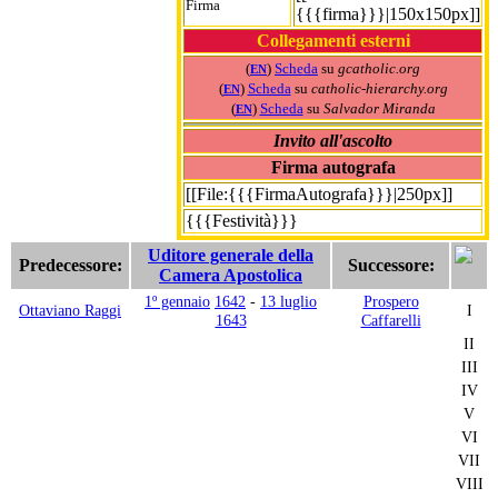
Firma
{{{firma}}}|150x150px]]
Collegamenti esterni
(
)
Scheda
su
gcatholic.org
EN
(
)
Scheda
su
catholic-hierarchy.org
EN
(
)
Scheda
su
Salvador Miranda
EN
Invito all'ascolto
Firma autografa
[[File:{{{FirmaAutografa}}}|250px]]
{{{Festività}}}
Uditore generale della
Predecessore:
Successore:
Camera Apostolica
1º gennaio
1642
-
13 luglio
Prospero
Ottaviano Raggi
I
1643
Caffarelli
II
III
IV
V
VI
VII
VIII