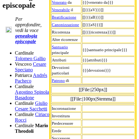
Venerato
da
{{{venerato da}}}
episcopale
Venerabile
il
[[{{{aV}}}]]
Beatificazione
[[{{{aB}}}]]
Per
approfondire,
Canonizzazione
[[{{{aS}}}]]
vedi la voce
Ricorrenza
[[{{{ricorrenza}}}]]
genealogia
Altre ricorrenze
episcopale
Santuario
{{{santuario principale}}}
principale
Cardinale
Tolomeo Gallio
Attributi
{{{attributi}}}
Vescovo
Cesare
Devozioni
Speciano
{{{devozioni}}}
particolari
Patriarca
Andrés
Patrono
di
Pacheco
Cardinale
[[File:|250px]]
Agostino Spinola
Basadone
[[File:|100px|Stemma]]
Cardinale
Giulio
Incoronazione
Cesare Sacchetti
Cardinale
Ciriaco
Investitura
Rocci
Predecessore
Cardinale
Mario
Erede
Theodoli
Successore