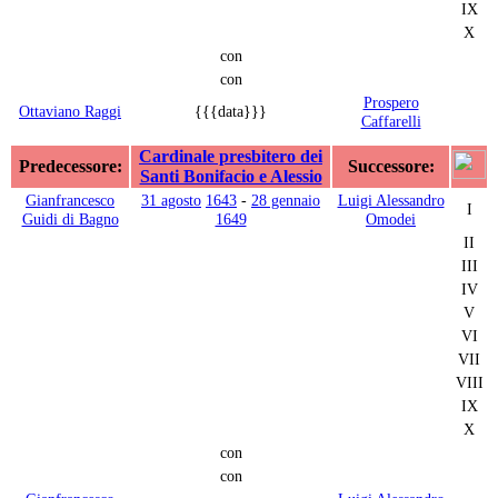
IX
X
con
con
Prospero
Ottaviano Raggi
{{{data}}}
Caffarelli
Cardinale presbitero dei
Predecessore:
Successore:
Santi Bonifacio e Alessio
Gianfrancesco
31 agosto
1643
-
28 gennaio
Luigi Alessandro
I
Guidi di Bagno
1649
Omodei
II
III
IV
V
VI
VII
VIII
IX
X
con
con