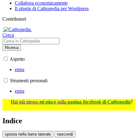
Collabora economicamente
Il plugin di Cathopedia per Wordpress
Contributori
Cerca
Ricerca
Aspetto
entra
Strumenti personali
entra
Hai già messo
mi piace
sulla
pagina
facebook
di
Cathopedia
?
Indice
sposta nella barra laterale
nascondi