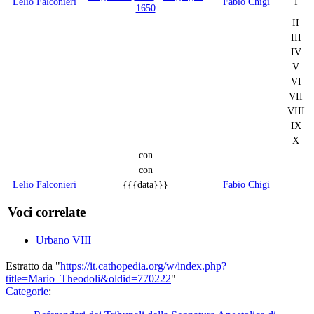
Lelio Falconieri
Fabio Chigi
I
1650
II
III
IV
V
VI
VII
VIII
IX
X
con
con
Lelio Falconieri
{{{data}}}
Fabio Chigi
Voci correlate
Urbano VIII
Estratto da "
https://it.cathopedia.org/w/index.php?
title=Mario_Theodoli&oldid=770222
"
Categorie
: