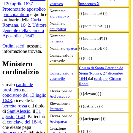
il
20 aprile
1637
.
vescovo
Innocenzo X
Protonotario apostolico
Nominato
{{{nominatoA}}}
participantium
e giudice
arcivescovo
ordinario della
Curia
Nominato
Romana
,
1642
.
Uditore
{{{nominatoAE}}}
arcieparca
generale della Camera
Apostolica
,
1642
.
Nominato
{{{nominatoP}}}
patriarca
Ordini sacri
: nessuna
Nominato
eparca
{{{nominatoE}}}
informazione trovata.
Consacrazione
{{{C}}}
vescovile
Ministero
Chiesa di Santa Caterina da
cardinalizio
,
Consacrazione
Siena (Roma)
27 dicembre
vescovile
1644
dal
card.
arc.
Ciriaco
Rocci
Creato
cardinale
presbitero
nel
Elevazione ad
{{{elevato}}}
concistoro del 13 luglio
Arcivescovo
1643
, ricevette la
Elevazione a
berretta rossa
e il titolo
{{{patriarca}}}
Patriarca
di
Sant'Alessio
, il
31
Elevazione ad
agosto
1643
. Partecipò
{{{arcieparca}}}
Arcieparca
al
conclave del 1644
,
che elesse papa
Creazione
{{{P}}}
Innocenzo X
. Ministro