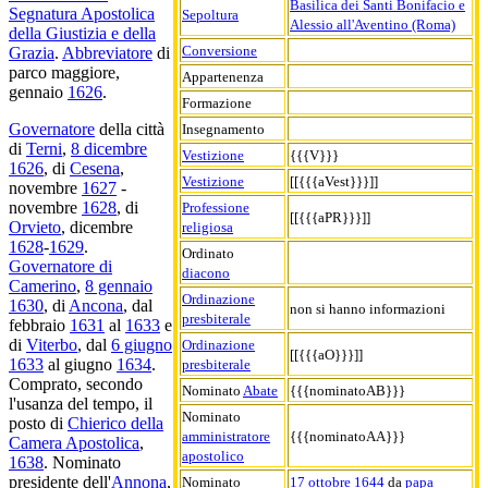
Basilica dei Santi Bonifacio e
Segnatura Apostolica
Sepoltura
Alessio all'Aventino (Roma)
della Giustizia e della
Conversione
Grazia
.
Abbreviatore
di
parco maggiore,
Appartenenza
gennaio
1626
.
Formazione
Governatore
della città
Insegnamento
di
Terni
,
8 dicembre
Vestizione
{{{V}}}
1626
, di
Cesena
,
Vestizione
[[{{{aVest}}}]]
novembre
1627
-
novembre
1628
, di
Professione
[[{{{aPR}}}]]
Orvieto
, dicembre
religiosa
1628
-
1629
.
Ordinato
Governatore di
diacono
Camerino
,
8 gennaio
Ordinazione
1630
, di
Ancona
, dal
non si hanno informazioni
presbiterale
febbraio
1631
al
1633
e
di
Viterbo
, dal
6 giugno
Ordinazione
[[{{{aO}}}]]
1633
al giugno
1634
.
presbiterale
Comprato, secondo
Nominato
Abate
{{{nominatoAB}}}
l'usanza del tempo, il
Nominato
posto di
Chierico della
amministratore
{{{nominatoAA}}}
Camera Apostolica
,
apostolico
1638
. Nominato
presidente dell'
Annona
,
Nominato
17 ottobre
1644
da
papa