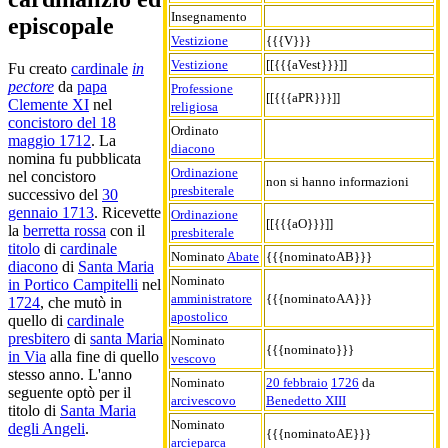
Insegnamento
episcopale
Vestizione
{{{V}}}
Vestizione
[[{{{aVest}}}]]
Fu creato
cardinale
in
pectore
da
papa
Professione
[[{{{aPR}}}]]
Clemente XI
nel
religiosa
concistoro del 18
Ordinato
maggio 1712
. La
diacono
nomina fu pubblicata
Ordinazione
nel concistoro
non si hanno informazioni
presbiterale
successivo del
30
gennaio 1713
. Ricevette
Ordinazione
[[{{{aO}}}]]
la
berretta rossa
con il
presbiterale
titolo
di
cardinale
Nominato
Abate
{{{nominatoAB}}}
diacono
di
Santa Maria
Nominato
in Portico Campitelli
nel
amministratore
{{{nominatoAA}}}
1724
, che mutò in
apostolico
quello di
cardinale
presbitero
di
santa Maria
Nominato
{{{nominato}}}
in Via
alla fine di quello
vescovo
stesso anno. L'anno
Nominato
20 febbraio
1726
da
seguente optò per il
arcivescovo
Benedetto XIII
titolo di
Santa Maria
Nominato
degli Angeli
.
{{{nominatoAE}}}
arcieparca