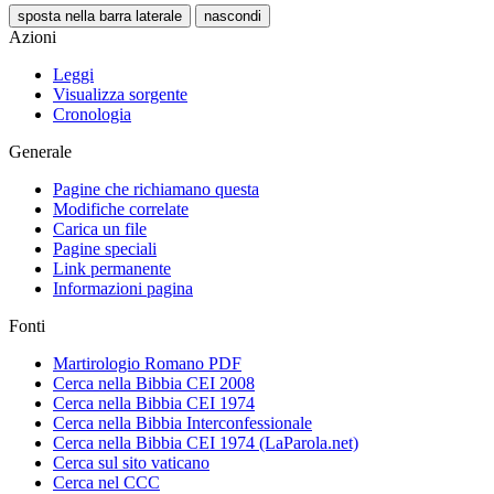
sposta nella barra laterale
nascondi
Azioni
Leggi
Visualizza sorgente
Cronologia
Generale
Pagine che richiamano questa
Modifiche correlate
Carica un file
Pagine speciali
Link permanente
Informazioni pagina
Fonti
Martirologio Romano PDF
Cerca nella Bibbia CEI 2008
Cerca nella Bibbia CEI 1974
Cerca nella Bibbia Interconfessionale
Cerca nella Bibbia CEI 1974 (LaParola.net)
Cerca sul sito vaticano
Cerca nel CCC