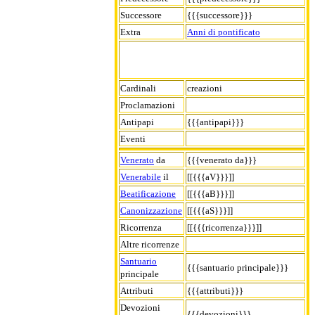
Successore
{{{successore}}}
Extra
Anni di pontificato
Cardinali
creazioni
Proclamazioni
Antipapi
{{{antipapi}}}
Eventi
Venerato
da
{{{venerato da}}}
Venerabile
il
[[{{{aV}}}]]
Beatificazione
[[{{{aB}}}]]
Canonizzazione
[[{{{aS}}}]]
Ricorrenza
[[{{{ricorrenza}}}]]
Altre ricorrenze
Santuario
{{{santuario principale}}}
principale
Attributi
{{{attributi}}}
Devozioni
{{{devozioni}}}