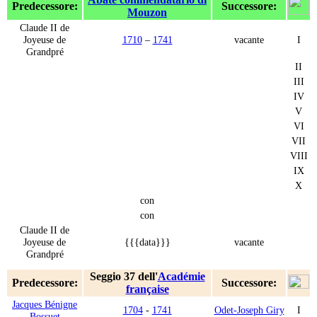
Predecessore:
Successore:
Mouzon
Claude II de
Joyeuse de
1710
–
1741
vacante
I
Grandpré
II
III
IV
V
VI
VII
VIII
IX
X
con
con
Claude II de
Joyeuse de
{{{data}}}
vacante
Grandpré
Seggio 37 dell'
Académie
Predecessore:
Successore:
française
Jacques Bénigne
1704
-
1741
Odet-Joseph Giry
I
Bossuet