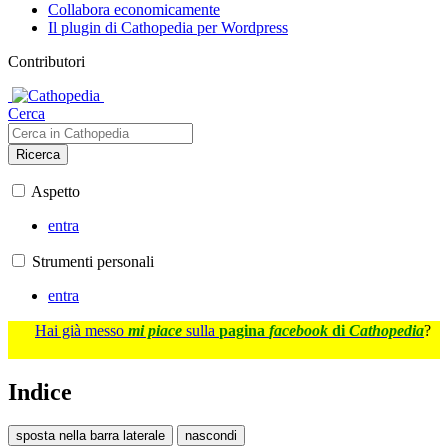
Collabora economicamente
Il plugin di Cathopedia per Wordpress
Contributori
Cerca
Ricerca
Aspetto
entra
Strumenti personali
entra
Hai già messo
mi piace
sulla
pagina
facebook
di
Cathopedia
?
Indice
sposta nella barra laterale
nascondi