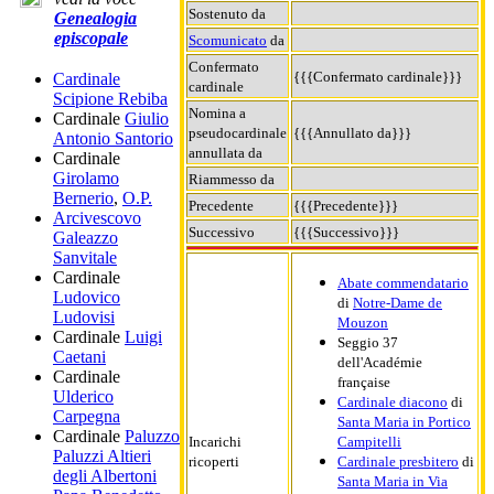
Sostenuto da
Genealogia
episcopale
Scomunicato
da
Confermato
{{{Confermato cardinale}}}
Cardinale
cardinale
Scipione Rebiba
Nomina a
Cardinale
Giulio
pseudocardinale
{{{Annullato da}}}
Antonio Santorio
annullata da
Cardinale
Girolamo
Riammesso da
Bernerio
,
O.P.
Precedente
{{{Precedente}}}
Arcivescovo
Successivo
{{{Successivo}}}
Galeazzo
Sanvitale
Cardinale
Abate commendatario
Ludovico
di
Notre-Dame de
Ludovisi
Mouzon
Cardinale
Luigi
Seggio 37
Caetani
dell'Académie
Cardinale
française
Ulderico
Cardinale diacono
di
Carpegna
Santa Maria in Portico
Cardinale
Paluzzo
Incarichi
Campitelli
Paluzzi Altieri
ricoperti
Cardinale presbitero
di
degli Albertoni
Santa Maria in Via