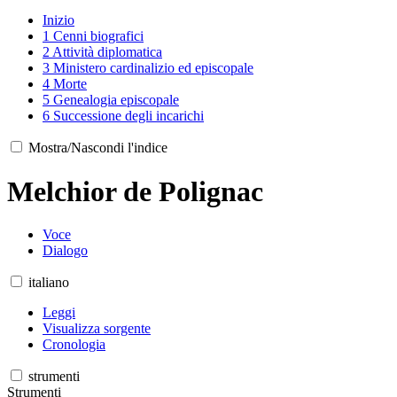
Inizio
1
Cenni biografici
2
Attività diplomatica
3
Ministero cardinalizio ed episcopale
4
Morte
5
Genealogia episcopale
6
Successione degli incarichi
Mostra/Nascondi l'indice
Melchior de Polignac
Voce
Dialogo
italiano
Leggi
Visualizza sorgente
Cronologia
strumenti
Strumenti