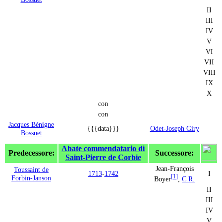
II
III
IV
V
VI
VII
VIII
IX
X
con
con
Jacques Bénigne
{{{data}}}
Odet-Joseph Giry
Bossuet
Abate commendatario di
Predecessore:
Successore:
Saint-Pierre de Corbie
Jean-François
Toussaint de
1713
-
1742
I
[
1
]
Forbin-Janson
Boyer
,
C.R.
II
III
IV
V