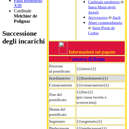
Papa Benedetto
Cardinale presbitero
di
XIII
Santa Maria degli
Cardinale
Angeli
Melchior de
Arcivescovo
di
Auch
Polignac
Abate commendatario
di
Saint-Pierre de
Successione
Corbie‎
degli incarichi
Informazioni sul papato
°
vescovo di Roma
Elezione
{{{inizio}}}
al pontificato
Insediamento
{{{Insediamento}}}
Consacrazione
{{{consacrazione}}}
{{{fine}}}
Fine del
(per causa incerta o
pontificato
sconosciuta)
Durata del
pontificato
Segretario
{{{segretario}}}
Predecessore
{{{predecessore}}}