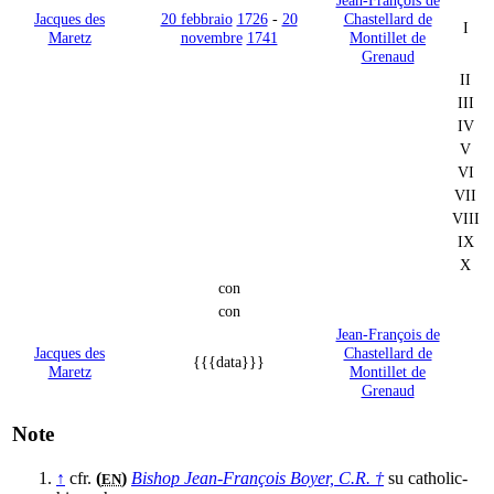
Jacques des
20 febbraio
1726
-
20
Chastellard de
I
Maretz
novembre
1741
Montillet de
Grenaud
II
III
IV
V
VI
VII
VIII
IX
X
con
con
Jean-François de
Jacques des
Chastellard de
{{{data}}}
Maretz
Montillet de
Grenaud
Note
↑
cfr.
(
)
Bishop Jean-François Boyer, C.R. †
su catholic-
EN