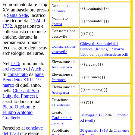
Fu nominato da re Luigi
Nominato
{{{nominatoP}}}
XV ambasciatore presso
patriarca
la
Santa Sede
, incarico
Nominato
che ricoprì dal
1724
al
{{{nominatoE}}}
eparca
1732
. Appassionato e
Consacrazione
collezionista di monete
{{{C}}}
vescovile
antiche, durante la
permanenza romana
Chiesa di San Luigi dei
Consacrazione
fece eseguire degli scavi
,
Francesi (Roma)
12 marzo
vescovile
archeologici nell'urbe.
1566
dal
papa
Benedetto XIII
Elevazione ad
Nel
1726
fu nominato
{{{elevato}}}
Arcivescovo
arcivescovo
di
Auch
e
fu
consacrato
da
papa
Elevazione a
{{{patriarca}}}
Benedetto XIII
il
19
Patriarca
marzo
di quell'anno,
Elevazione ad
{{{arcieparca}}}
nella
Chiesa di San
Arcieparca
Luigi dei Francesi
,
Creazione
assistito dai cardinali
{{{P}}}
a
Cardinale
Pietro Ottoboni
e
Filippo Antonio
Creato
18 maggio
1712
da
Clemente
Gualterio
.
Cardinale
in
XI
(
vedi
)
pectore
Partecipò al
conclave
Pubblicato
30 gennaio
1713
da
Clemente
del 1724
che elesse