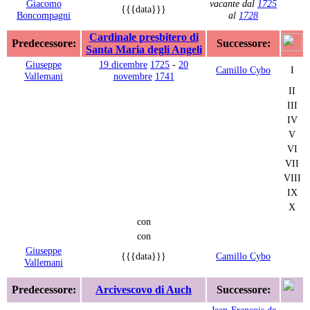
Giacomo
vacante dal
1725
{{{data}}}
Boncompagni
al
1728
Cardinale presbitero di
Predecessore:
Successore:
Santa Maria degli Angeli
Giuseppe
19 dicembre
1725
-
20
Camillo Cybo
I
Vallemani
novembre
1741
II
III
IV
V
VI
VII
VIII
IX
X
con
con
Giuseppe
{{{data}}}
Camillo Cybo
Vallemani
Predecessore:
Arcivescovo di Auch
Successore:
Jean-François de