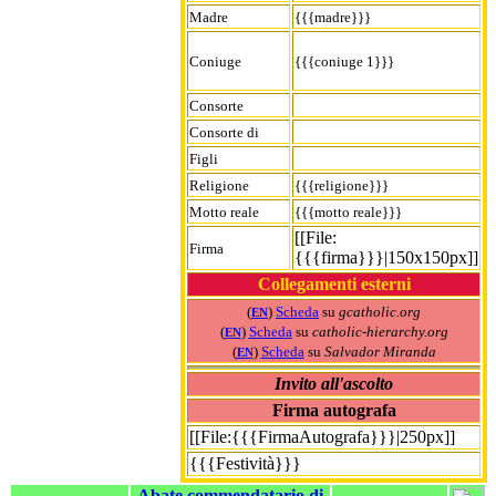
Madre
{{{madre}}}
Coniuge
{{{coniuge 1}}}
Consorte
Consorte di
Figli
Religione
{{{religione}}}
Motto reale
{{{motto reale}}}
[[File:
Firma
{{{firma}}}|150x150px]]
Collegamenti esterni
(
)
Scheda
su
gcatholic.org
EN
(
)
Scheda
su
catholic-hierarchy.org
EN
(
)
Scheda
su
Salvador Miranda
EN
Invito all'ascolto
Firma autografa
[[File:{{{FirmaAutografa}}}|250px]]
{{{Festività}}}
Abate commendatario di