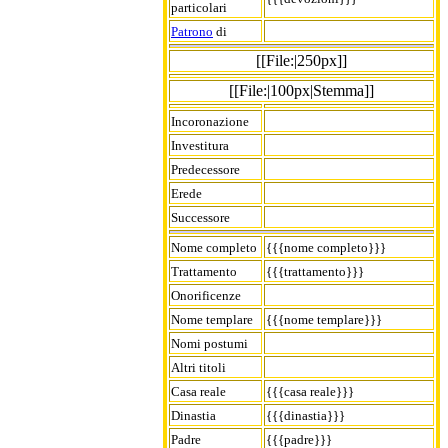
particolari
Patrono
di
[[File:|250px]]
[[File:|100px|Stemma]]
Incoronazione
Investitura
Predecessore
Erede
Successore
Nome completo
{{{nome completo}}}
Trattamento
{{{trattamento}}}
Onorificenze
Nome templare
{{{nome templare}}}
Nomi postumi
Altri titoli
Casa reale
{{{casa reale}}}
Dinastia
{{{dinastia}}}
Padre
{{{padre}}}