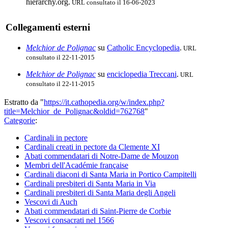
hierarchy.org.
URL consultato il 16-06-2023
Collegamenti esterni
Melchior de Polignac
su
Catholic Encyclopedia
.
URL
consultato il 22-11-2015
Melchior de Polignac
su
enciclopedia Treccani
.
URL
consultato il 22-11-2015
Estratto da "
https://it.cathopedia.org/w/index.php?
title=Melchior_de_Polignac&oldid=762768
"
Categorie
:
Cardinali in pectore
Cardinali creati in pectore da Clemente XI
Abati commendatari di Notre-Dame de Mouzon
Membri dell'Académie française
Cardinali diaconi di Santa Maria in Portico Campitelli
Cardinali presbiteri di Santa Maria in Via
Cardinali presbiteri di Santa Maria degli Angeli
Vescovi di Auch
Abati commendatari di Saint-Pierre de Corbie
Vescovi consacrati nel 1566