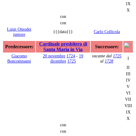
IX
X
con
con
Luigi Omodei
{{{data}}}
Carlo Collicola
juniore
Cardinale presbitero di
Predecessore:
Successore:
Santa Maria in Via
Giacomo
20 novembre
1724
-
19
vacante dal
1725
I
Boncompagni
dicembre
1725
al
1728
II
III
IV
V
VI
VII
VIII
IX
X
con
con