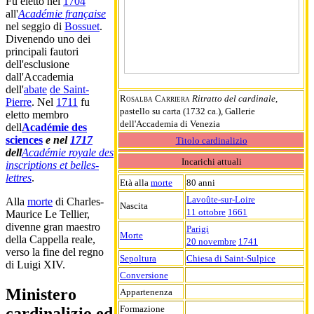
Fu eletto nel
1704
all'
Académie française
nel seggio di
Bossuet
.
Divenendo uno dei
principali fautori
dell'esclusione
dall'Accademia
dell'
abate
de Saint-
Rosalba Carriera
Ritratto del cardinale
,
Pierre
. Nel
1711
fu
pastello su carta (1732 ca.), Gallerie
eletto membro
dell'Accademia di Venezia
dell
Académie des
sciences
e nel
1717
Titolo cardinalizio
dell
Académie royale des
Incarichi attuali
inscriptions et belles-
lettres
.
Età alla
morte
80 anni
Lavoûte-sur-Loire
Alla
morte
di Charles-
Nascita
11 ottobre
1661
Maurice Le Tellier,
divenne gran maestro
Parigi
Morte
della Cappella reale,
20 novembre
1741
verso la fine del regno
Sepoltura
Chiesa di Saint-Sulpice
di Luigi XIV.
Conversione
Ministero
Appartenenza
Formazione
cardinalizio ed