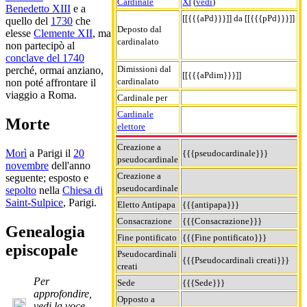
Cardinale
XI
(
vedi
)
Benedetto XIII
e a
[[{{{aPd}}}]] da [[{{{pPd}}}]]
quello del
1730
che
Deposto dal
elesse
Clemente XII
, ma
cardinalato
non partecipò al
conclave del 1740
Dimissioni dal
perché, ormai anziano,
[[{{{aPdim}}}]]
cardinalato
non poté affrontare il
viaggio a Roma.
Cardinale per
Cardinale
Morte
elettore
Creazione a
Morì
a Parigi il
20
{{{pseudocardinale}}}
pseudocardinale
novembre
dell'anno
Creazione a
seguente; esposto e
pseudocardinale
sepolto
nella
Chiesa di
Saint-Sulpice
, Parigi.
Eletto Antipapa
{{{antipapa}}}
Consacrazione
{{{Consacrazione}}}
Genealogia
Fine pontificato
{{{Fine pontificato}}}
episcopale
Pseudocardinali
{{{Pseudocardinali creati}}}
creati
Per
Sede
{{{Sede}}}
approfondire,
Opposto a
vedi la voce