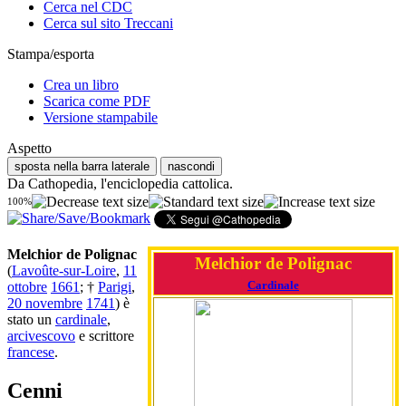
Cerca nel CDC
Cerca sul sito Treccani
Stampa/esporta
Crea un libro
Scarica come PDF
Versione stampabile
Aspetto
sposta nella barra laterale
nascondi
Da Cathopedia, l'enciclopedia cattolica.
100%
Melchior de Polignac
Melchior de Polignac
(
Lavoûte-sur-Loire
,
11
Cardinale
ottobre
1661
; †
Parigi
,
20 novembre
1741
) è
stato un
cardinale
,
arcivescovo
e scrittore
francese
.
Cenni