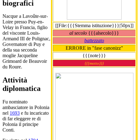
biografici
Nacque a Lavoûte-sur-
Loire presso Puy-en-
[[File:{{{Stemma istituzione}}}|50px]]
Velay in Francia, figlio
al secolo
{{{alsecolo}}}
del visconte Louis-
Armand III de Polignac,
battezzato
Governatore di Puy e
ERRORE in "fase canonizz"
della sua seconda
{{{note}}}
moglie Jacqueline
Grimoard de Beauvoir
{{{motto}}}
du Roure.
Attività
diplomatica
Fu nominato
ambasciatore in Polonia
nel
1693
e fu incaricato
di far eleggere re di
Polonia il principe
Conti.