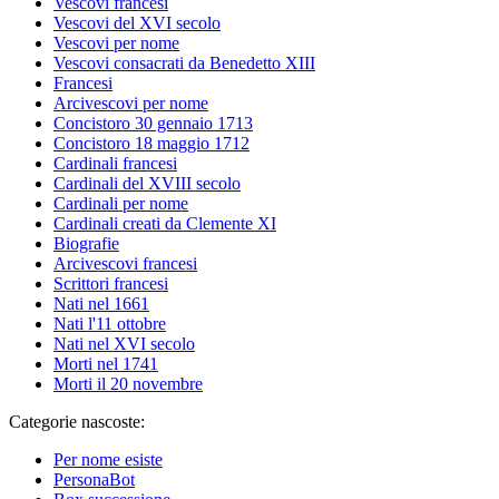
Vescovi francesi
Vescovi del XVI secolo
Vescovi per nome
Vescovi consacrati da Benedetto XIII
Francesi
Arcivescovi per nome
Concistoro 30 gennaio 1713
Concistoro 18 maggio 1712
Cardinali francesi
Cardinali del XVIII secolo
Cardinali per nome
Cardinali creati da Clemente XI
Biografie
Arcivescovi francesi
Scrittori francesi
Nati nel 1661
Nati l'11 ottobre
Nati nel XVI secolo
Morti nel 1741
Morti il 20 novembre
Categorie nascoste:
Per nome esiste
PersonaBot