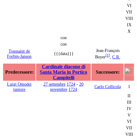
VI
VII
VIII
IX
X
con
con
Jean-François
Toussaint de
{{{data}}}
[
1
]
Forbin-Janson
Boyer
,
C.R.
Cardinale diacono di
Predecessore:
Santa Maria in Portico
Successore:
Campitelli
Luigi Omodei
27 settembre
1724
-
20
Carlo Collicola
I
juniore
novembre
1724
II
III
IV
V
VI
VII
VIII