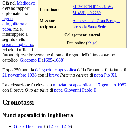
Già nel
Medioevo
51°26′10″N
0°13′26″W
/
c'erano rapporti
Coordinate
51.4361
,
-0.2239
diplomatici tra
regno
Missione
Ambasciata di Gran Bretagna
d'Inghilterra
e
reciproca
presso la Santa Sede
papa
, ma si
interruppero a
Collegamenti esterni
seguito dello
Dati online (
ch
gc
)
scisma anglicano
;
relazioni ufficiali
furono riprese brevemente durante il regno dell'ultimo sovrano
cattolico,
Giacomo II
(
1685
-
1688
).
Dopo 250 anni la
delegazione apostolica
della Britannia fu istituita il
21 novembre
1938
con il
breve
Paterna caritas
di
papa Pio XI
.
La delegazione fu elevata a
nunziatura apostolica
il
17 gennaio
1982
con il breve
Quo amplius
di
papa Giovanni Paolo II
.
Cronotassi
Nunzi apostolici in Inghilterra
Guala Bicchieri
† (
1216
-
1219
)