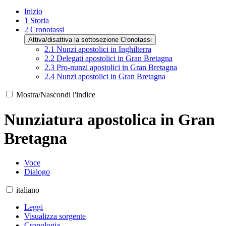
Inizio
1
Storia
2
Cronotassi
Attiva/disattiva la sottosezione Cronotassi
2.1
Nunzi apostolici in Inghilterra
2.2
Delegati apostolici in Gran Bretagna
2.3
Pro-nunzi apostolici in Gran Bretagna
2.4
Nunzi apostolici in Gran Bretagna
Mostra/Nascondi l'indice
Nunziatura apostolica in Gran
Bretagna
Voce
Dialogo
italiano
Leggi
Visualizza sorgente
Cronologia