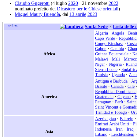
Claudio Gugerotti
(4 luglio
2020
- 21 novembre
2022
nominato prefetto del
Dicastero per le Chiese orientali
)
Miguel Maury Buendía
, dal
13 aprile
2023
v
d
m
Santa Sede
·
Lista delle
•
•
Algeria
·
Angola
·
Beni
Capo Verde
·
Repubblic
Congo-Kinshasa
·
Costa
Gabon
·
Gambia
·
Ghan
Africa
Guinea Equatoriale
·
Ke
Malawi
·
Mali
·
Marocc
Niger
·
Nigeria
·
Ruand
Sierra Leone
·
Sudafric
Tunisia
·
Uganda
·
Zam
Antigua e Barbuda
·
Arg
Brasile
·
Canada
·
Cile
Repubblica Dominicana
America
Guatemala
·
Guyana
·
H
Paraguay
·
Perù
·
Saint
Saint Vincent e Grenadi
Trinidad e Tobago
·
Ur
Azerbaigian
·
Bahrein
·
Emirati Arabi Uniti
·
Fi
Indonesia
·
Iran
·
Iraq
·
Asia
Libano
·
Liechtenstein
·