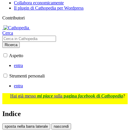
Collabora economicamente
Il plugin di Cathopedia per Wordpress
Contributori
Cerca
Ricerca
Aspetto
entra
Strumenti personali
entra
Hai già messo
mi piace
sulla
pagina
facebook
di
Cathopedia
?
Indice
sposta nella barra laterale
nascondi