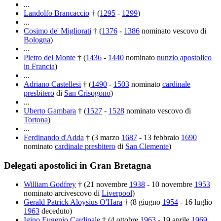
...
Landolfo Brancaccio
† (
1295
-
1299
)
...
Cosimo de' Migliorati
† (
1376
-
1386
nominato vescovo di
Bologna
)
...
Pietro del Monte
† (
1436
-
1440
nominato
nunzio apostolico
in Francia
)
...
Adriano Castellesi
† (
1490
-
1503
nominato
cardinale
presbitero
di
San Crisogono
)
...
Uberto Gambara
† (
1527
-
1528
nominato vescovo di
Tortona
)
...
Ferdinando d'Adda
† (3 marzo
1687
- 13 febbraio
1690
nominato
cardinale presbitero
di
San Clemente
)
Delegati apostolici in Gran Bretagna
William Godfrey
† (21 novembre
1938
- 10 novembre
1953
nominato arcivescovo di
Liverpool
)
Gerald Patrick Aloysius O'Hara
† (8 giugno
1954
- 16 luglio
1963
deceduto)
Igino Eugenio Cardinale
† (4 ottobre
1963
- 19 aprile
1969