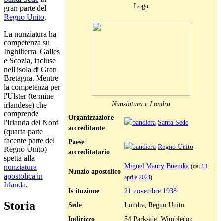
Logo
gran parte del
Regno Unito
.
La nunziatura ha
competenza su
Inghilterra, Galles
e Scozia, incluse
nell'isola di Gran
Bretagna. Mentre
la competenza per
l'Ulster (termine
Nunziatura a Londra
irlandese) che
comprende
Organizzazione
l'Irlanda del Nord
Santa Sede
accreditante
(quarta parte
facente parte del
Paese
Regno Unito
Regno Unito)
accreditatario
spetta alla
Miguel Maury Buendía
nunziatura
(dal
13
Nunzio apostolico
apostolica in
aprile
2023
)
Irlanda
.
Istituzione
21 novembre
1938
Storia
Sede
Londra, Regno Unito
Indirizzo
54 Parkside, Wimbledon