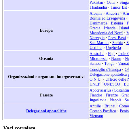
Pakistan
·
Qatar
·
Singa
Thailandia
·
Timor Est
Albania
·
Andorra
·
Arm
Bosnia ed Erzegovina
·
Danimarca
·
Estonia
·
F
Grecia
·
Irlanda
·
Islan
Europa
Macedonia del Nord
·
M
Norvegia
·
Paesi Bassi
·
San Marino
·
Serbia
·
S
Ucraina
·
Ungheria
Australia
·
Figi
·
Isole 
Oceania
Micronesia
·
Nauru
·
Nu
Samoa
·
Tonga
·
Vanua
Consiglio d'Europa
·
O
Delegazione apostolica p
Organizzazioni e organismi intergovernativi
O.N.U.
·
Ufficio delle 
UNEP
·
UNESCO
·
E
Apocrisiarius (Costantin
Passate
Fiandre
·
Firenze
·
Grat
Jugoslavia
·
Napoli
·
Sa
Antille
·
Brunei
·
Como
Delegazioni apostoliche
Oceano Pacifico
·
Penis
Vietnam
Voci correlate