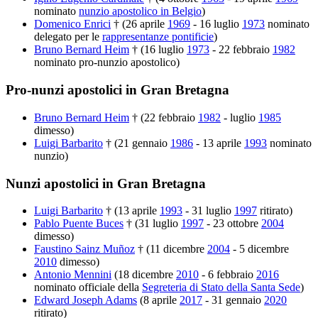
nominato
nunzio apostolico in Belgio
)
Domenico Enrici
† (26 aprile
1969
- 16 luglio
1973
nominato
delegato per le
rappresentanze pontificie
)
Bruno Bernard Heim
† (16 luglio
1973
- 22 febbraio
1982
nominato pro-nunzio apostolico)
Pro-nunzi apostolici in Gran Bretagna
Bruno Bernard Heim
† (22 febbraio
1982
- luglio
1985
dimesso)
Luigi Barbarito
† (21 gennaio
1986
- 13 aprile
1993
nominato
nunzio)
Nunzi apostolici in Gran Bretagna
Luigi Barbarito
† (13 aprile
1993
- 31 luglio
1997
ritirato)
Pablo Puente Buces
† (31 luglio
1997
- 23 ottobre
2004
dimesso)
Faustino Sainz Muñoz
† (11 dicembre
2004
- 5 dicembre
2010
dimesso)
Antonio Mennini
(18 dicembre
2010
- 6 febbraio
2016
nominato officiale della
Segreteria di Stato della Santa Sede
)
Edward Joseph Adams
(8 aprile
2017
- 31 gennaio
2020
ritirato)