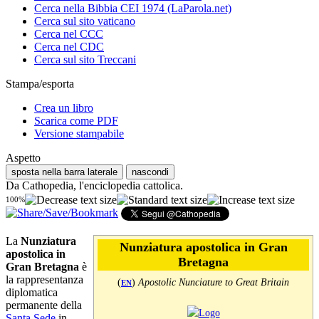
Cerca nella Bibbia CEI 1974 (LaParola.net)
Cerca sul sito vaticano
Cerca nel CCC
Cerca nel CDC
Cerca sul sito Treccani
Stampa/esporta
Crea un libro
Scarica come PDF
Versione stampabile
Aspetto
sposta nella barra laterale
nascondi
Da Cathopedia, l'enciclopedia cattolica.
100%
La
Nunziatura
Nunziatura apostolica in Gran
apostolica in
Bretagna
Gran Bretagna
è
la rappresentanza
(
)
Apostolic Nunciature to Great Britain
EN
diplomatica
permanente della
Santa Sede
in