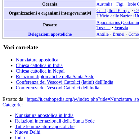
Oceania
Australia
·
Figi
·
Isole 
Consiglio d'Europa
·
O
Organizzazioni e organismi intergovernativi
Ufficio delle Nazioni Un
Apocrisiarius (Costantin
Passate
Toscana
·
Venezia
Delegazioni apostoliche
Antille
·
Brunei
·
Como
Voci correlate
Nunziatura apostolica
Chiesa cattolica in India
Chiesa cattolica in Nepal
Relazioni diplomatiche della Santa Sede
Conferenza dei Vescovi Cattolici (latini) dell'India
Conferenza dei Vescovi Cattolici dell'India
Estratto da "
https://it.cathopedia.org/w/index.php?title=Nunziatura_
Categorie
:
Nunziatura apostolica in India
Relazioni internazionali della Santa Sede
Tutte le nunziature apostoliche
Nuova Delhi
India