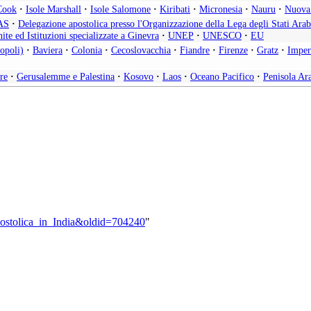
Cook
·
Isole Marshall
·
Isole Salomone
·
Kiribati
·
Micronesia
·
Nauru
·
Nuova
AS
·
Delegazione apostolica presso l'Organizzazione della Lega degli Stati Arab
ite ed Istituzioni specializzate a Ginevra
·
UNEP
·
UNESCO
·
EU
opoli)
·
Baviera
·
Colonia
·
Cecoslovacchia
·
Fiandre
·
Firenze
·
Gratz
·
Imper
re
·
Gerusalemme e Palestina
·
Kosovo
·
Laos
·
Oceano Pacifico
·
Penisola Ar
apostolica_in_India&oldid=704240
"