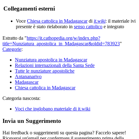
Collegamenti esterni
Voce
Chiesa cattolica in Madagascar
di
it.wiki
: il materiale ivi
presente è stato rielaborato in
senso cattolico
e integrato
Estratto da "
https://it.cathopedia.org/w/index.php?
title=Nunziatura_apostolica_in_Madagascar&oldid=783923
"
Categorie
:
Nunziatura apostolica in Madagascar
Relazioni internazionali della Santa Sede
Tutte le nunziature apostoliche
Antananarivo
Madagascar
Chiesa cattolica in Madagascar
Categoria nascosta:
Voci che inglobano materiale di it.wiki
Invia un Suggerimento
Hai feedback o suggerimenti su questa pagina? Faccelo sapere!
Riceverai un'email per confermare il suggerimento prima della