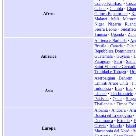
Congo-Kinshasa
·
Costa
Gabon
·
Gambia
·
Ghan
Africa
Guinea Equatoriale
·
Ke
Malawi
·
Mali
·
Marocc
Niger
·
Nigeria
·
Ruand
Sierra Leone
·
Sudafric
Tunisia
·
Uganda
·
Zam
Antigua e Barbuda
·
Arg
Brasile
·
Canada
·
Cile
Repubblica Dominicana
America
Guatemala
·
Guyana
·
H
Paraguay
·
Perù
·
Saint
Saint Vincent e Grenadi
Trinidad e Tobago
·
Ur
Azerbaigian
·
Bahrein
·
Emirati Arabi Uniti
·
Fi
Indonesia
·
Iran
·
Iraq
·
Asia
Libano
·
Liechtenstein
·
Pakistan
·
Qatar
·
Singa
Thailandia
·
Timor Est
Albania
·
Andorra
·
Arm
Bosnia ed Erzegovina
·
Danimarca
·
Estonia
·
F
Grecia
·
Irlanda
·
Islan
Europa
Macedonia del Nord
·
M
Norvegia
·
Paesi Bassi
·