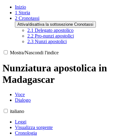
Inizio
1
Storia
2
Cronotassi
Attiva/disattiva la sottosezione Cronotassi
2.1
Delegato apostolico
2.2
Pro-nunzi apostolici
2.3
Nunzi apostolici
Mostra/Nascondi l'indice
Nunziatura apostolica in
Madagascar
Voce
Dialogo
italiano
Leggi
Visualizza sorgente
Cronologia