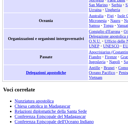
San Marino
·
Serbia
·
S
Ucraina
·
Ungheria
Australia
·
Figi
·
Isole 
Oceania
Micronesia
·
Nauru
·
Nu
Samoa
·
Tonga
·
Vanua
Consiglio d'Europa
·
O
Delegazione apostolica p
Organizzazioni e organismi intergovernativi
O.N.U.
·
Ufficio delle 
UNEP
·
UNESCO
·
E
Apocrisiarius (Costantin
Passate
Fiandre
·
Firenze
·
Grat
Jugoslavia
·
Napoli
·
Sa
Antille
·
Brunei
·
Como
Delegazioni apostoliche
Oceano Pacifico
·
Penis
Vietnam
Voci correlate
Nunziatura apostolica
Chiesa cattolica in Madagascar
Relazioni diplomatiche della Santa Sede
Conferenza Episcopale del Madagascar
Conferenza Episcopale dell'Oceano Indiano