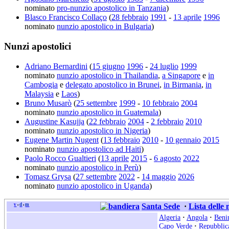
nominato
pro-nunzio apostolico in Tanzania
)
Blasco Francisco Collaço
(
28 febbraio
1991
-
13 aprile
1996
nominato
nunzio apostolico in Bulgaria
)
Nunzi apostolici
Adriano Bernardini
(
15 giugno
1996
-
24 luglio
1999
nominato
nunzio apostolico in Thailandia
,
a Singapore
e
in
Cambogia
e
delegato apostolico in Brunei
,
in Birmania
,
in
Malaysia
e
Laos
)
Bruno Musarò
(
25 settembre
1999
-
10 febbraio
2004
nominato
nunzio apostolico in Guatemala
)
Augustine Kasujja
(
22 febbraio
2004
-
2 febbraio
2010
nominato
nunzio apostolico in Nigeria
)
Eugene Martin Nugent
(
13 febbraio
2010
-
10 gennaio
2015
nominato
nunzio apostolico ad Haiti
)
Paolo Rocco Gualtieri
(
13 aprile
2015
-
6 agosto
2022
nominato
nunzio apostolico in Perù
)
Tomasz Grysa
(
27 settembre
2022
-
14 maggio
2026
nominato
nunzio apostolico in Uganda
)
v
d
m
Santa Sede
·
Lista delle
•
•
Algeria
·
Angola
·
Beni
Capo Verde
·
Repubblic