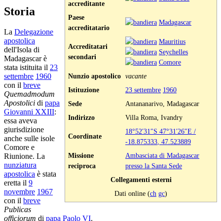
accreditante
Storia
Paese
Madagascar
accreditatario
La
Delegazione
apostolica
Mauritius
Accreditatari
dell'Isola di
Seychelles
secondari
Madagascar è
Comore
stata istituita il
23
Nunzio apostolico
vacante
settembre
1960
con il
breve
Istituzione
23 settembre
1960
Quemadmodum
Apostolici
di
papa
Sede
Antananarivo, Madagascar
Giovanni XXIII
:
Indirizzo
Villa Roma, Ivandry
essa aveva
giurisdizione
18°52′31″S
47°31′26″E
/
Coordinate
anche sulle isole
-18.875333
,
47.523889
Comore e
Missione
Ambasciata di Madagascar
Riunione. La
nunziatura
reciproca
presso la Santa Sede
apostolica
è stata
Collegamenti esterni
eretta il
9
novembre
1967
Dati online (
ch
gc
)
con il
breve
Publicas
officiorum
di
papa Paolo VI
.