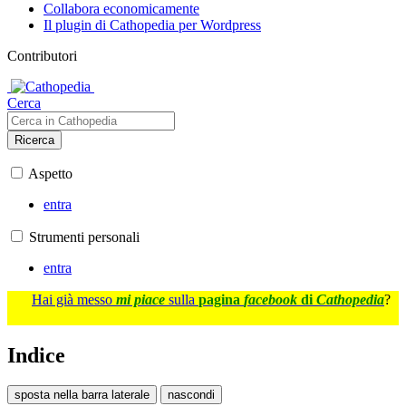
Collabora economicamente
Il plugin di Cathopedia per Wordpress
Contributori
Cerca
Ricerca
Aspetto
entra
Strumenti personali
entra
Hai già messo
mi piace
sulla
pagina
facebook
di
Cathopedia
?
Indice
sposta nella barra laterale
nascondi