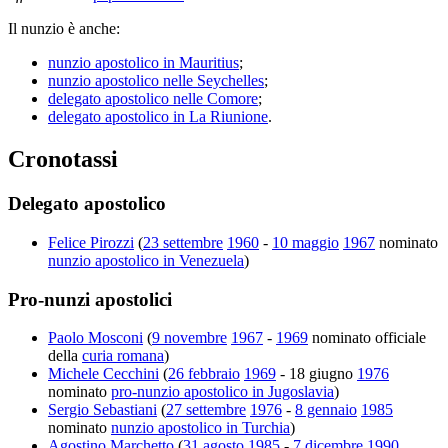
Il nunzio è anche:
nunzio apostolico in Mauritius
;
nunzio apostolico nelle Seychelles
;
delegato apostolico nelle Comore
;
delegato apostolico in La Riunione
.
Cronotassi
Delegato apostolico
Felice Pirozzi
(
23 settembre
1960
-
10 maggio
1967
nominato
nunzio apostolico in Venezuela
)
Pro-nunzi apostolici
Paolo Mosconi
(
9 novembre
1967
-
1969
nominato officiale
della
curia romana
)
Michele Cecchini
(
26 febbraio
1969
- 18 giugno
1976
nominato
pro-nunzio apostolico in Jugoslavia
)
Sergio Sebastiani
(
27 settembre
1976
-
8 gennaio
1985
nominato
nunzio apostolico in Turchia
)
Agostino Marchetto
(
31 agosto
1985
-
7 dicembre
1990