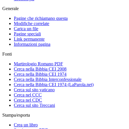
Generale
Pagine che richiamano questa
Modifiche correlate
Carica un file
Pagine speciali
Link permanente
Informazioni pagina
Fonti
Martirologio Romano PDF
Cerca nella Bibbia CEI 2008
Cerca nella Bibbia CEI 1974
Cerca nella Bibbia Interconfessionale
Cerca nella Bibbia CEI 1974 (LaParola.net)
Cerca sul sito vaticano
Cerca nel CCC
Cerca nel CDC
Cerca sul sito Treccani
Stampa/esporta
Crea un libro