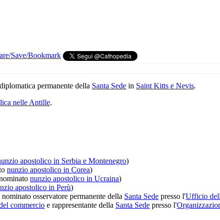
 diplomatica permanente della
Santa Sede
in
Saint Kitts e Nevis
.
ica nelle Antille
.
nunzio apostolico in Serbia e Montenegro
)
to
nunzio apostolico in Corea
)
nominato
nunzio apostolico in Ucraina
)
nzio apostolico in Perù
)
nominato osservatore permanente della
Santa Sede
presso l'
Ufficio de
 del commercio
e rappresentante della
Santa Sede
presso l'
Organizzazion