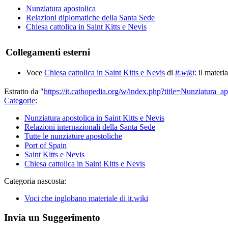
Nunziatura apostolica
Relazioni diplomatiche della Santa Sede
Chiesa cattolica in Saint Kitts e Nevis
Collegamenti esterni
Voce
Chiesa cattolica in Saint Kitts e Nevis
di
it.wiki
: il materi
Estratto da "
https://it.cathopedia.org/w/index.php?title=Nunziatura
Categorie
:
Nunziatura apostolica in Saint Kitts e Nevis
Relazioni internazionali della Santa Sede
Tutte le nunziature apostoliche
Port of Spain
Saint Kitts e Nevis
Chiesa cattolica in Saint Kitts e Nevis
Categoria nascosta:
Voci che inglobano materiale di it.wiki
Invia un Suggerimento