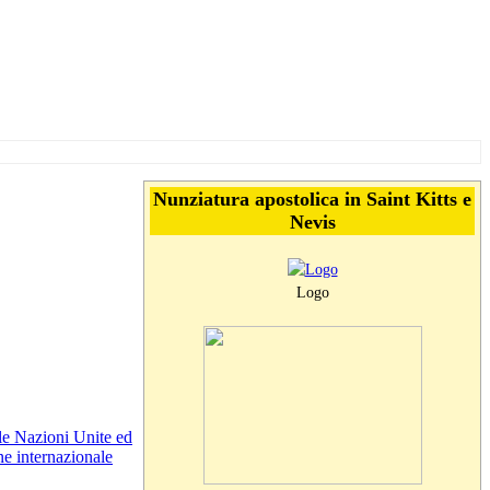
Nunziatura apostolica in Saint Kitts e
Nevis
Logo
lle Nazioni Unite ed
e internazionale