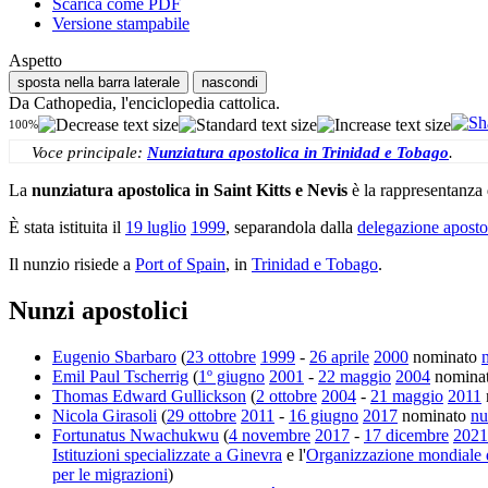
Scarica come PDF
Versione stampabile
Aspetto
sposta nella barra laterale
nascondi
Da Cathopedia, l'enciclopedia cattolica.
100%
Voce principale:
Nunziatura apostolica in Trinidad e Tobago
.
La
nunziatura apostolica in Saint Kitts e Nevis
è la rappresentanza
È stata istituita il
19 luglio
1999
, separandola dalla
delegazione apostol
Il nunzio risiede a
Port of Spain
, in
Trinidad e Tobago
.
Nunzi apostolici
Eugenio Sbarbaro
(
23 ottobre
1999
-
26 aprile
2000
nominato
Emil Paul Tscherrig
(
1º giugno
2001
-
22 maggio
2004
nomina
Thomas Edward Gullickson
(
2 ottobre
2004
-
21 maggio
2011
Nicola Girasoli
(
29 ottobre
2011
-
16 giugno
2017
nominato
nu
Fortunatus Nwachukwu
(
4 novembre
2017
-
17 dicembre
2021
Istituzioni specializzate a Ginevra
e l'
Organizzazione mondiale
per le migrazioni
)