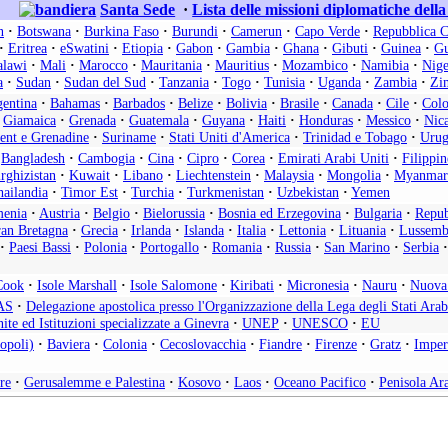
Santa Sede
·
Lista delle missioni diplomatiche dell
n
·
Botswana
·
Burkina Faso
·
Burundi
·
Camerun
·
Capo Verde
·
Repubblica C
·
Eritrea
·
eSwatini
·
Etiopia
·
Gabon
·
Gambia
·
Ghana
·
Gibuti
·
Guinea
·
Gu
lawi
·
Mali
·
Marocco
·
Mauritania
·
Mauritius
·
Mozambico
·
Namibia
·
Nige
a
·
Sudan
·
Sudan del Sud
·
Tanzania
·
Togo
·
Tunisia
·
Uganda
·
Zambia
·
Zi
entina
·
Bahamas
·
Barbados
·
Belize
·
Bolivia
·
Brasile
·
Canada
·
Cile
·
Col
Giamaica
·
Grenada
·
Guatemala
·
Guyana
·
Haiti
·
Honduras
·
Messico
·
Nic
cent e Grenadine
·
Suriname
·
Stati Uniti d'America
·
Trinidad e Tobago
·
Urug
Bangladesh
·
Cambogia
·
Cina
·
Cipro
·
Corea
·
Emirati Arabi Uniti
·
Filippin
rghizistan
·
Kuwait
·
Libano
·
Liechtenstein
·
Malaysia
·
Mongolia
·
Myanmar
ailandia
·
Timor Est
·
Turchia
·
Turkmenistan
·
Uzbekistan
·
Yemen
enia
·
Austria
·
Belgio
·
Bielorussia
·
Bosnia ed Erzegovina
·
Bulgaria
·
Repub
an Bretagna
·
Grecia
·
Irlanda
·
Islanda
·
Italia
·
Lettonia
·
Lituania
·
Lussemb
·
Paesi Bassi
·
Polonia
·
Portogallo
·
Romania
·
Russia
·
San Marino
·
Serbia
·
Cook
·
Isole Marshall
·
Isole Salomone
·
Kiribati
·
Micronesia
·
Nauru
·
Nuova
AS
·
Delegazione apostolica presso l'Organizzazione della Lega degli Stati Arab
ite ed Istituzioni specializzate a Ginevra
·
UNEP
·
UNESCO
·
EU
opoli)
·
Baviera
·
Colonia
·
Cecoslovacchia
·
Fiandre
·
Firenze
·
Gratz
·
Imper
re
·
Gerusalemme e Palestina
·
Kosovo
·
Laos
·
Oceano Pacifico
·
Penisola Ar