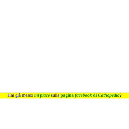
Hai già messo
mi piace
sulla
pagina
facebook
di
Cathopedia
?