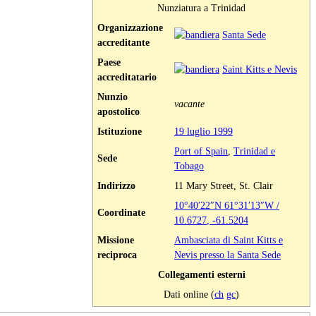
Nunziatura a Trinidad
Organizzazione
Santa Sede
accreditante
Paese
Saint Kitts e Nevis
accreditatario
Nunzio
vacante
apostolico
Istituzione
19 luglio
1999
Port of Spain
,
Trinidad e
Sede
Tobago
Indirizzo
11 Mary Street, St. Clair
10°40′22″N
61°31′13″W
/
Coordinate
10.6727
,
-61.5204
Missione
Ambasciata di Saint Kitts e
reciproca
Nevis presso la Santa Sede
Collegamenti esterni
Dati online (
ch
gc
)