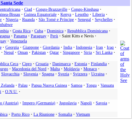
a Santa Sede
entrafricana
·
Ciad
·
Congo-Brazzaville
·
Congo-Kinshasa
·
inea-Bissau
·
Guinea Equatoriale
·
Kenya
·
Lesotho
·
Liberia
·
r
·
Nigeria
·
Ruanda
·
São Tomé e Príncipe
·
Senegal
·
Seychelles
·
mbabwe
ombia
·
Costa Rica
·
Cuba
·
Dominica
·
Repubblica Dominicana
·
aragua
·
Panama
·
Paraguay
·
Perù
·
Saint Kitts e Nevis
·
uay
·
Venezuela
e
·
Georgia
·
Giappone
·
Giordania
·
India
·
Indonesia
·
Iran
·
Iraq
·
·
Nepal
·
Oman
·
Pakistan
·
Qatar
·
Singapore
·
Siria
·
Sri Lanka
·
blica Ceca
·
Cipro
·
Croazia
·
Danimarca
·
Estonia
·
Finlandia
·
urgo
·
Macedonia del Nord
·
Malta
·
Moldavia
·
Monaco
·
Slovacchia
·
Slovenia
·
Spagna
·
Svezia
·
Svizzera
·
Ucraina
·
 Zelanda
·
Palau
·
Papua Nuova Guinea
·
Samoa
·
Tonga
·
Vanuatu
i
·
O.N.U.
·
o (Austria)
·
Impero (Germania)
·
Jugoslavia
·
Napoli
·
Savoia
·
abica
·
Porto Rico
·
La Riunione
·
Somalia
·
Vietnam