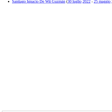
Santiago Ignacio De Wit Guzmán
(
30 luglio
2022
-
25 maggio