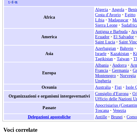
v
d
m
•
•
Algeria
·
Angola
·
Beni
Costa d'Avorio
·
Egitto
Africa
Libia
·
Madagascar
·
Ma
Sierra Leone
·
Sudafric
Antigua e Barbuda
·
Arg
America
Ecuador
·
El Salvador
·
Saint Lucia
·
Saint Vin
Azerbaigian
·
Bahrein
·
Asia
Israele
·
Kazakistan
·
Ki
Tagikistan
·
Taiwan
·
Th
Albania
·
Andorra
·
Arm
Francia
·
Germania
·
Gr
Europa
Montenegro
·
Norvegia
Ungheria
Oceania
Australia
·
Figi
·
Isole 
Consiglio d'Europa
·
O
Organizzazioni e organismi intergovernativi
Ufficio delle Nazioni Un
Apocrisiarius (Costantin
Passate
Toscana
·
Venezia
Delegazioni apostoliche
Antille
·
Brunei
·
Como
Voci correlate