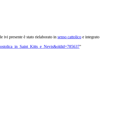
ale ivi presente è stato rielaborato in
senso cattolico
e integrato
_apostolica_in_Saint_Kitts_e_Nevis&oldid=785637
"