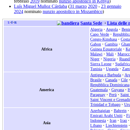
febbraio
2019
nominato
nunzio apostolico in Kenya
)
Luís Miguel Muñoz Cárdaba
(
31 marzo
2020
-
23 gennaio
2024
nominato
nunzio apostolico in Mozambico
)
v
d
m
Santa Sede
·
Lista delle
•
•
Algeria
·
Angola
·
Beni
Capo Verde
·
Repubblic
Congo-Kinshasa
·
Costa
Gabon
·
Gambia
·
Ghan
Africa
Guinea Equatoriale
·
Ke
Malawi
·
Mali
·
Marocc
Niger
·
Nigeria
·
Ruand
Sierra Leone
·
Sudafric
Tunisia
·
Uganda
·
Zam
Antigua e Barbuda
·
Arg
Brasile
·
Canada
·
Cile
Repubblica Dominicana
America
Guatemala
·
Guyana
·
H
Paraguay
·
Perù
·
Saint
Saint Vincent e Grenadi
Trinidad e Tobago
·
Ur
Azerbaigian
·
Bahrein
·
Emirati Arabi Uniti
·
Fi
Indonesia
·
Iran
·
Iraq
·
Asia
Libano
·
Liechtenstein
·