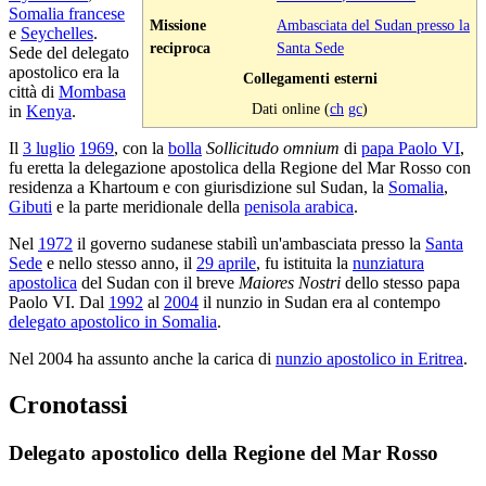
Somalia francese
Missione
Ambasciata del Sudan presso la
e
Seychelles
.
reciproca
Santa Sede
Sede del delegato
apostolico era la
Collegamenti esterni
città di
Mombasa
Dati online (
ch
gc
)
in
Kenya
.
Il
3 luglio
1969
, con la
bolla
Sollicitudo omnium
di
papa Paolo VI
,
fu eretta la delegazione apostolica della Regione del Mar Rosso con
residenza a Khartoum e con giurisdizione sul Sudan, la
Somalia
,
Gibuti
e la parte meridionale della
penisola arabica
.
Nel
1972
il governo sudanese stabilì un'ambasciata presso la
Santa
Sede
e nello stesso anno, il
29 aprile
, fu istituita la
nunziatura
apostolica
del Sudan con il breve
Maiores Nostri
dello stesso papa
Paolo VI. Dal
1992
al
2004
il nunzio in Sudan era al contempo
delegato apostolico in Somalia
.
Nel 2004 ha assunto anche la carica di
nunzio apostolico in Eritrea
.
Cronotassi
Delegato apostolico della Regione del Mar Rosso