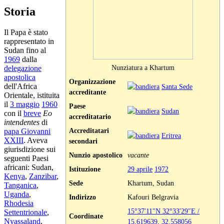
Storia
Il Papa è stato
rappresentato in
Sudan fino al
1969
dalla
Nunziatura a Khartum
delegazione
apostolica
Organizzazione
dell'Africa
Santa Sede
accreditante
Orientale, istituita
il
3 maggio
1960
Paese
Sudan
con il
breve
Eo
accreditatario
intendentes
di
Accreditatari
papa Giovanni
Eritrea
XXIII
. Aveva
secondari
giurisdizione sui
Nunzio apostolico
vacante
seguenti Paesi
africani: Sudan,
Istituzione
29 aprile
1972
Kenya
,
Zanzibar
,
Sede
Khartum, Sudan
Tanganica
,
Uganda
,
Indirizzo
Kafouri Belgravia
Rhodesia
15°37′11″N
32°33′29″E
/
Settentrionale
,
Coordinate
Nyassaland
,
15.619639
,
32.558056