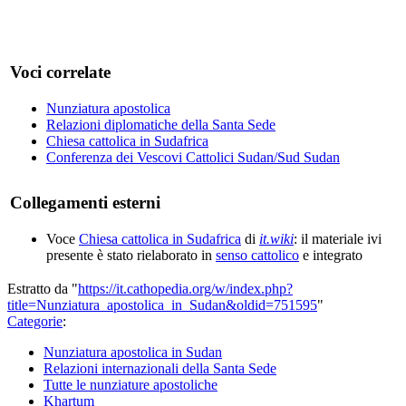
Voci correlate
Nunziatura apostolica
Relazioni diplomatiche della Santa Sede
Chiesa cattolica in Sudafrica
Conferenza dei Vescovi Cattolici Sudan/Sud Sudan
Collegamenti esterni
Voce
Chiesa cattolica in Sudafrica
di
it.wiki
: il materiale ivi
presente è stato rielaborato in
senso cattolico
e integrato
Estratto da "
https://it.cathopedia.org/w/index.php?
title=Nunziatura_apostolica_in_Sudan&oldid=751595
"
Categorie
:
Nunziatura apostolica in Sudan
Relazioni internazionali della Santa Sede
Tutte le nunziature apostoliche
Khartum