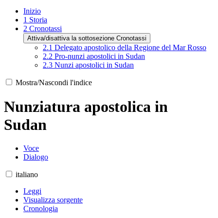
Inizio
1
Storia
2
Cronotassi
Attiva/disattiva la sottosezione Cronotassi
2.1
Delegato apostolico della Regione del Mar Rosso
2.2
Pro-nunzi apostolici in Sudan
2.3
Nunzi apostolici in Sudan
Mostra/Nascondi l'indice
Nunziatura apostolica in
Sudan
Voce
Dialogo
italiano
Leggi
Visualizza sorgente
Cronologia