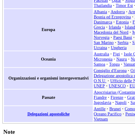
Pakistan
·
Qatar
·
Singa
Thailandia
·
Timor Est
Albania
·
Andorra
·
Arm
Bosnia ed Erzegovina
·
Danimarca
·
Estonia
·
F
Grecia
·
Irlanda
·
Islan
Europa
Macedonia del Nord
·
M
Norvegia
·
Paesi Bassi
·
San Marino
·
Serbia
·
S
Ucraina
·
Ungheria
Australia
·
Figi
·
Isole 
Oceania
Micronesia
·
Nauru
·
Nu
Samoa
·
Tonga
·
Vanua
Consiglio d'Europa
·
O
Delegazione apostolica p
Organizzazioni e organismi intergovernativi
O.N.U.
·
Ufficio delle 
UNEP
·
UNESCO
·
E
Apocrisiarius (Costantin
Passate
Fiandre
·
Firenze
·
Grat
Jugoslavia
·
Napoli
·
Sa
Antille
·
Brunei
·
Como
Delegazioni apostoliche
Oceano Pacifico
·
Penis
Vietnam
Note