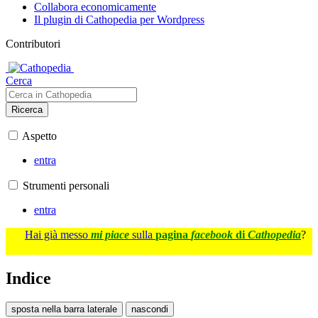
Collabora economicamente
Il plugin di Cathopedia per Wordpress
Contributori
Cerca
Ricerca
Aspetto
entra
Strumenti personali
entra
Hai già messo
mi piace
sulla
pagina
facebook
di
Cathopedia
?
Indice
sposta nella barra laterale
nascondi