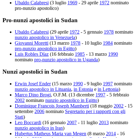
Ubaldo Calabresi
(3 luglio
1969
- 29 aprile
1972
nominato
pro-nunzio apostolico)
Pro-nunzi apostolici in Sudan
Ubaldo Calabresi
(29 aprile
1972
- 5 gennaio
1978
nominato
nunzio apostolico in Venezuela
)
Giovanni Moretti
(13 marzo
1978
- 10 luglio
1984
nominato
pro-nunzio apostolico in Egitto
)
Luis Robles Díaz
(16 febbraio
1985
- 13 marzo
1990
nominato
pro-nunzio apostolico in Uganda
)
Nunzi apostolici in Sudan
Erwin Josef Ender
(15 marzo
1990
- 9 luglio
1997
nominato
nunzio apostolico in Lituania
,
in Estonia
e
in Lettonia
)
Marco Dino Brogi
, O.F.M. (13 dicembre
1997
- 5 febbraio
2002
nominato
nunzio apostolico in Egitto
)
Dominique François Joseph Mamberti
(18 maggio
2002
- 15
settembre
2006
nominato
Segretario per i rapporti con gli
Stati
)
Leo Boccardi
(16 gennaio
2007
- 11 luglio
2013
nominato
nunzio apostolico in Iran
)
Hubertus Matheus Maria van Megen
(8 marzo
2014
- 16