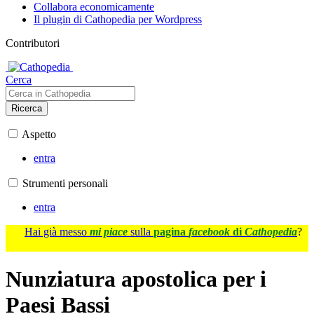
Collabora economicamente
Il plugin di Cathopedia per Wordpress
Contributori
Cerca
Ricerca
Aspetto
entra
Strumenti personali
entra
Hai già messo
mi piace
sulla
pagina
facebook
di
Cathopedia
?
Nunziatura apostolica per i
Paesi Bassi