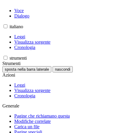
Voce
Dialogo
italiano
Leggi
Visualizza sorgente
Cronologia
strumenti
Strumenti
sposta nella barra laterale
nascondi
Azioni
Leggi
Visualizza sorgente
Cronologia
Generale
Pagine che richiamano questa
Modifiche correlate
Carica un file
Pagine speciali