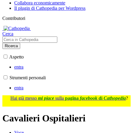
Collabora economicamente
Il plugin di Cathopedia per Wordpress
Contributori
Cerca
Ricerca
Aspetto
entra
Strumenti personali
entra
Hai già messo
mi piace
sulla
pagina
facebook
di
Cathopedia
?
Cavalieri Ospitalieri
Voce