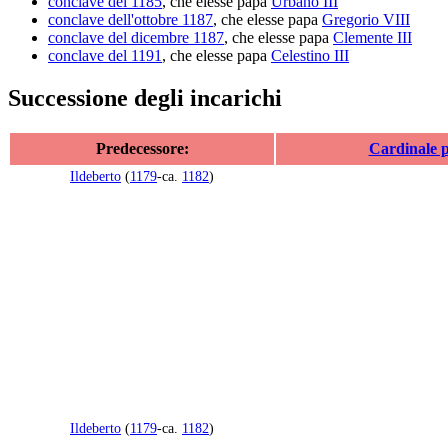
conclave del 1185
, che elesse papa
Urbano III
conclave dell'ottobre 1187
, che elesse papa
Gregorio VIII
conclave del dicembre 1187
, che elesse papa
Clemente III
conclave del 1191
, che elesse papa
Celestino III
Successione degli incarichi
Predecessore:
Cardinale p
Ildeberto
(
1179
-ca.
1182
)
Ildeberto
(
1179
-ca.
1182
)