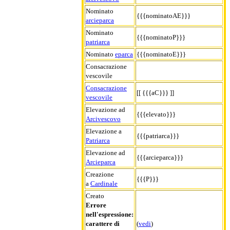
Nominato
{{{nominatoAE}}}
arcieparca
Nominato
{{{nominatoP}}}
patriarca
Nominato
eparca
{{{nominatoE}}}
Consacrazione
vescovile
Consacrazione
[[ {{{aC}}} ]]
vescovile
Elevazione ad
{{{elevato}}}
Arcivescovo
Elevazione a
{{{patriarca}}}
Patriarca
Elevazione ad
{{{arcieparca}}}
Arcieparca
Creazione
{{{P}}}
a
Cardinale
Creato
Errore
nell'espressione:
carattere di
(
vedi
)