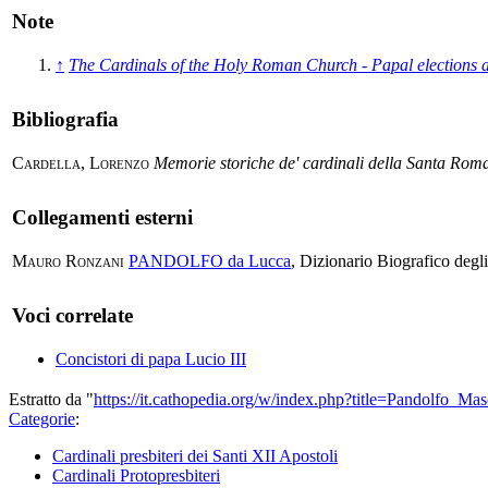
Note
↑
The Cardinals of the Holy Roman Church - Papal elections 
Bibliografia
Cardella, Lorenzo
Memorie storiche de' cardinali della Santa Ro
Collegamenti esterni
Mauro Ronzani
PANDOLFO da Lucca
, Dizionario Biografico degl
Voci correlate
Concistori di papa Lucio III
Estratto da "
https://it.cathopedia.org/w/index.php?title=Pandolfo_
Categorie
:
Cardinali presbiteri dei Santi XII Apostoli
Cardinali Protopresbiteri