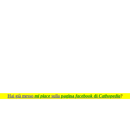
Hai già messo
mi piace
sulla
pagina
facebook
di
Cathopedia
?