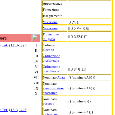
Appartenenza
Formazione
Insegnamento
Vestizione
{{{V}}}
Vestizione
[[{{{aVest}}}]]
Professione
[[{{{aPR}}}]]
sore:
religiosa
Ordinato
.Cist.
(
1213
-
1227
)
I
diacono
II
Ordinazione
III
presbiterale
IV
Ordinazione
V
[[{{{aO}}}]]
presbiterale
VI
Nominato
Abate
{{{nominatoAB}}}
VII
VIII
Nominato
amministratore
{{{nominatoAA}}}
IX
apostolico
X
Nominato
{{{nominato}}}
vescovo
Nominato
.Cist.
(
1213
-
1227
)
{{{nominatoA}}}
arcivescovo