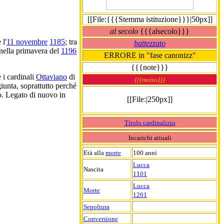
[[File:{{{Stemma istituzione}}}|50px]]
al secolo
{{{alsecolo}}}
 l'
11 novembre
1185
; tra
battezzato
ella primavera del
1196
ERRORE in "fase canonizz"
{{{note}}}
 i cardinali
Ottaviano
di
{{{motto}}}
iunta, soprattutto perché
o. Legato di nuovo in
[[File:|250px]]
Titolo cardinalizio
Incarichi attuali
Età alla
morte
100 anni
Lucca
Nascita
1101
Lucca
Morte
1201
Sepoltura
Conversione