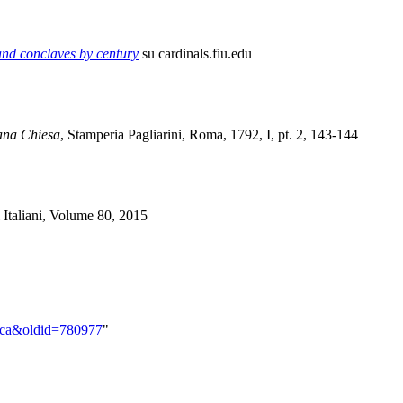
and conclaves by century
su cardinals.fiu.edu
mana Chiesa
, Stamperia Pagliarini, Roma, 1792, I, pt. 2, 143-144
i Italiani, Volume 80, 2015
Masca&oldid=780977
"