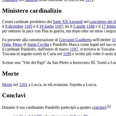
Ministero cardinalizio
Creato cardinale presbitero dei
Santi XII Apostoli
nel
concistoro del 
il
9 dicembre
1185
e il
19 luglio
1187
; tra il
5 aprile
1188
e il
17 febbr
per ottenere la pace con Pisa in guerra, ma dopo oltre un mese i negozi
Fu presente alla canonizzazione di
Giovanni Gualberto
nell'ottobre
11
Ostia
,
Pietro
di
Santa Cecilia
e Pandolfo Masca come legati nel suo regn
il cardinale Pandolfo, dall'inizio di marzo
1197
, si trovava in Toscana
Toscana in seguito tornò in Curia nel
1199
e svolse più volte il ruolo 
Scrisse una "Vite dei Papi" da San Pietro a Innocenzo III. Tornò a Lu
Morte
Morto
nel
1201
a Lucca, in età avanzata. Sepolto a Lucca.
Conclavi
[
1
]
Durante il suo cardinalato Pandolfo partecipò a quattro
conclavi
: