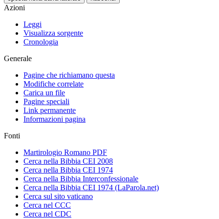
Azioni
Leggi
Visualizza sorgente
Cronologia
Generale
Pagine che richiamano questa
Modifiche correlate
Carica un file
Pagine speciali
Link permanente
Informazioni pagina
Fonti
Martirologio Romano PDF
Cerca nella Bibbia CEI 2008
Cerca nella Bibbia CEI 1974
Cerca nella Bibbia Interconfessionale
Cerca nella Bibbia CEI 1974 (LaParola.net)
Cerca sul sito vaticano
Cerca nel CCC
Cerca nel CDC