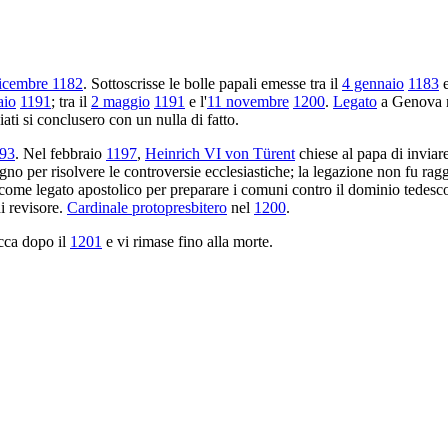
dicembre 1182
. Sottoscrisse le bolle papali emesse tra il
4 gennaio
1183
e
aio
1191
; tra il
2 maggio
1191
e l'
11 novembre
1200
.
Legato
a Genova n
ati si conclusero con un nulla di fatto.
93
. Nel febbraio
1197
,
Heinrich VI von Türent
chiese al papa di inviare
o per risolvere le controversie ecclesiastiche; la legazione non fu ragg
 come legato apostolico per preparare i comuni contro il dominio tedesc
di revisore.
Cardinale protopresbitero
nel
1200
.
cca dopo il
1201
e vi rimase fino alla morte.