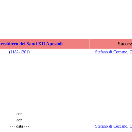
resbitero dei Santi XII Apostoli
Succes
(
1182
-
1201
)
Stefano di Ceccano
,
O
con
con
{{{data}}}
Stefano di Ceccano
,
O