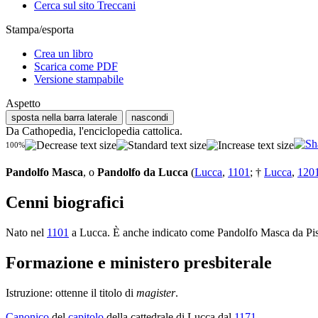
Cerca sul sito Treccani
Stampa/esporta
Crea un libro
Scarica come PDF
Versione stampabile
Aspetto
sposta nella barra laterale
nascondi
Da Cathopedia, l'enciclopedia cattolica.
100%
Pandolfo Masca
, o
Pandolfo da Lucca
(
Lucca
,
1101
; †
Lucca
,
120
Cenni biografici
Nato nel
1101
a Lucca. È anche indicato come Pandolfo Masca da Pis
Formazione e ministero presbiterale
Istruzione: ottenne il titolo di
magister
.
Canonico
del
capitolo
della cattedrale di Lucca dal
1171
.