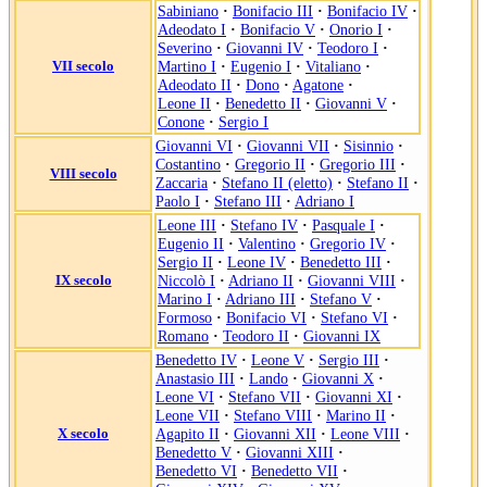
Sabiniano
·
Bonifacio III
·
Bonifacio IV
·
Adeodato I
·
Bonifacio V
·
Onorio I
·
Severino
·
Giovanni IV
·
Teodoro I
·
VII secolo
Martino I
·
Eugenio I
·
Vitaliano
·
Adeodato II
·
Dono
·
Agatone
·
Leone II
·
Benedetto II
·
Giovanni V
·
Conone
·
Sergio I
Giovanni VI
·
Giovanni VII
·
Sisinnio
·
Costantino
·
Gregorio II
·
Gregorio III
·
VIII secolo
Zaccaria
·
Stefano II (eletto)
·
Stefano II
·
Paolo I
·
Stefano III
·
Adriano I
Leone III
·
Stefano IV
·
Pasquale I
·
Eugenio II
·
Valentino
·
Gregorio IV
·
Sergio II
·
Leone IV
·
Benedetto III
·
IX secolo
Niccolò I
·
Adriano II
·
Giovanni VIII
·
Marino I
·
Adriano III
·
Stefano V
·
Formoso
·
Bonifacio VI
·
Stefano VI
·
Romano
·
Teodoro II
·
Giovanni IX
Benedetto IV
·
Leone V
·
Sergio III
·
Anastasio III
·
Lando
·
Giovanni X
·
Leone VI
·
Stefano VII
·
Giovanni XI
·
Leone VII
·
Stefano VIII
·
Marino II
·
X secolo
Agapito II
·
Giovanni XII
·
Leone VIII
·
Benedetto V
·
Giovanni XIII
·
Benedetto VI
·
Benedetto VII
·