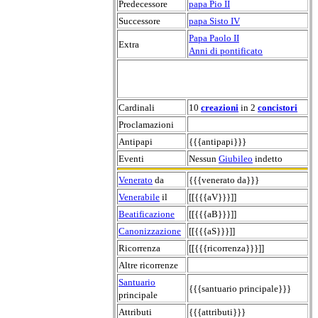
Predecessore
papa Pio II
Successore
papa Sisto IV
Papa Paolo II
Extra
Anni di pontificato
Cardinali
10
creazioni
in 2
concistori
Proclamazioni
Antipapi
{{{antipapi}}}
Eventi
Nessun
Giubileo
indetto
Venerato
da
{{{venerato da}}}
Venerabile
il
[[{{{aV}}}]]
Beatificazione
[[{{{aB}}}]]
Canonizzazione
[[{{{aS}}}]]
Ricorrenza
[[{{{ricorrenza}}}]]
Altre ricorrenze
Santuario
{{{santuario principale}}}
principale
Attributi
{{{attributi}}}