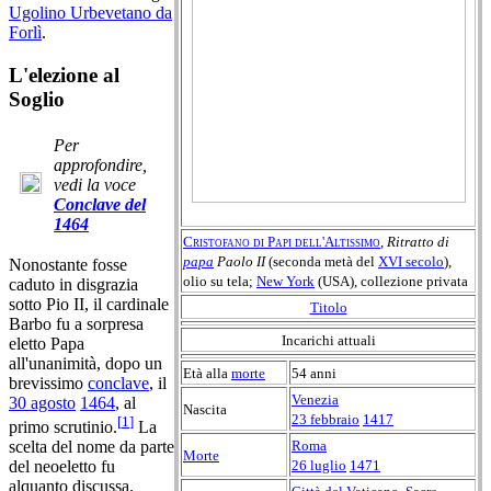
Ugolino Urbevetano da
Forlì
.
L'elezione al
Soglio
Per
approfondire,
vedi la voce
Conclave del
1464
Cristofano di Papi dell'Altissimo
,
Ritratto di
papa
Paolo II
(seconda metà del
XVI secolo
),
Nonostante fosse
olio su tela;
New York
(USA), collezione privata
caduto in disgrazia
sotto Pio II, il cardinale
Titolo
Barbo fu a sorpresa
Incarichi attuali
eletto Papa
all'unanimità, dopo un
Età alla
morte
54 anni
brevissimo
conclave
, il
Venezia
30 agosto
1464
, al
Nascita
23 febbraio
1417
[
1
]
primo scrutinio.
La
Roma
scelta del nome da parte
Morte
26 luglio
1471
del neoeletto fu
alquanto discussa.