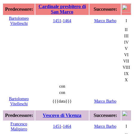
Cardinale presbitero di
Predecessore:
Successore:
San Marco
Bartolomeo
1451
-
1464
Marco Barbo
I
Vitelleschi
II
III
IV
V
VI
VII
VIII
IX
X
con
con
Bartolomeo
{{{data}}}
Marco Barbo
Vitelleschi
Predecessore:
Vescovo di Vicenza
Successore:
Francesco
1451
-
1464
Marco Barbo
I
Malipiero