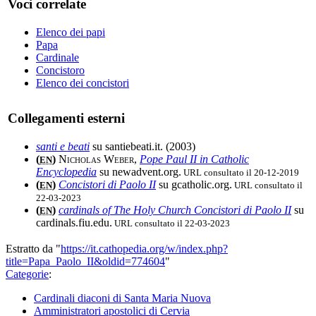
Voci correlate
Elenco dei papi
Papa
Cardinale
Concistoro
Elenco dei concistori
Collegamenti esterni
santi e beati
su santiebeati.it. (2003)
(
)
Nicholas Weber
,
Pope Paul II in Catholic
EN
Encyclopedia
su newadvent.org.
URL consultato il 20-12-2019
(
)
Concistori di Paolo II
su gcatholic.org.
URL consultato il
EN
22-03-2023
(
)
cardinals of The Holy Church Concistori di Paolo II
su
EN
cardinals.fiu.edu.
URL consultato il 22-03-2023
Estratto da "
https://it.cathopedia.org/w/index.php?
title=Papa_Paolo_II&oldid=774604
"
Categorie
:
Cardinali diaconi di Santa Maria Nuova
Amministratori apostolici di Cervia