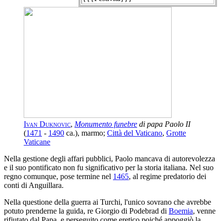
Ivan Duknovic
,
Monumento funebre
di papa Paolo II
(
1471
-
1490
ca.), marmo;
Città del Vaticano
,
Grotte
Vaticane
Nella gestione degli affari pubblici, Paolo mancava di autorevolezza
e il suo pontificato non fu significativo per la storia italiana. Nel suo
regno comunque, pose termine nel
1465
, al regime predatorio dei
conti di Anguillara.
Nella questione della guerra ai Turchi, l'unico sovrano che avrebbe
potuto prenderne la guida, re Giorgio di Podebrad di
Boemia
, venne
rifiutato dal Papa, e perseguito come eretico poiché appoggiò la