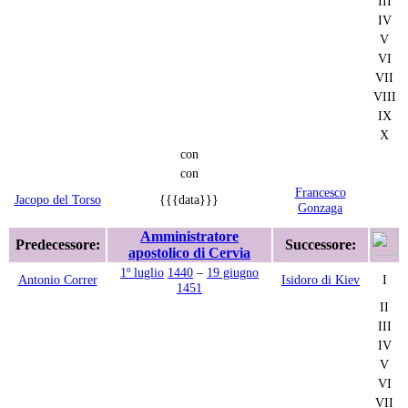
III
IV
V
VI
VII
VIII
IX
X
con
con
Francesco
Jacopo del Torso
{{{data}}}
Gonzaga
Amministratore
Predecessore:
Successore:
apostolico di Cervia
1º luglio
1440
–
19 giugno
Antonio Correr
Isidoro di Kiev
I
1451
II
III
IV
V
VI
VII