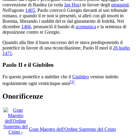
convenzione di Basilea (si veda
Jan Hus
) in favore degli
utraquisti
.
Nell'agosto
1465
, Paolo convocò Giorgio davanti al suo tribunale
romano, e quando il re non si presentò, si alleò con gli insorti in
Boemia, liberando i sudditi del re dal giuramento di fedeltà. Nel
dicembre
1466
, pronunciò il bando di
scomunica
e la sentenza di
deposizione contro re Giorgio.
Quando alla fine il buon successo del re stava predisponendo il
pontefice in favore di una riconciliazione, Paolo II morì il
26 luglio
1471
.
Paolo II e il Giubileo
Fu questo pontefice a stabilire che il
Giubileo
venisse indetto
[
3
]
regolarmente ogni venticinque anni
.
Onorificenze
Gran Maestro dell'Ordine Supremo del Cristo