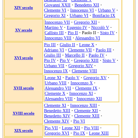
Giovanni XXII
·
Benedetto XII
·
XIV secolo
Clemente VI
·
Innocenzo VI
·
Urbano V
·
Gregorio XI
·
Urbano VI
·
Bonifacio IX
Innocenzo VII
·
Gregorio XII
·
Martino V
·
Eugenio IV
·
Niccolò V
·
XV secolo
Callisto III
·
Pio II
·
Paolo II
·
Sisto IV
·
Innocenzo VIII
·
Alessandro VI
Pio III
·
Giulio II
·
Leone X
·
Adriano VI
·
Clemente VII
·
Paolo III
·
Giulio III
·
Marcello II
·
Paolo IV
·
XVI secolo
Pio IV
·
Pio V
·
Gregorio XIII
·
Sisto V
·
Urbano VII
·
Gregorio XIV
·
Innocenzo IX
·
Clemente VIII
Leone XI
·
Paolo V
·
Gregorio XV
·
Urbano VIII
·
Innocenzo X
·
XVII secolo
Alessandro VII
·
Clemente IX
·
Clemente X
·
Innocenzo XI
·
Alessandro VIII
·
Innocenzo XII
Clemente XI
·
Innocenzo XIII
·
Benedetto XIII
·
Clemente XII
·
XVIII secolo
Benedetto XIV
·
Clemente XIII
·
Clemente XIV
·
Pio VI
Pio VII
·
Leone XII
·
Pio VIII
·
XIX secolo
Gregorio XVI
·
Pio IX
·
Leone XIII