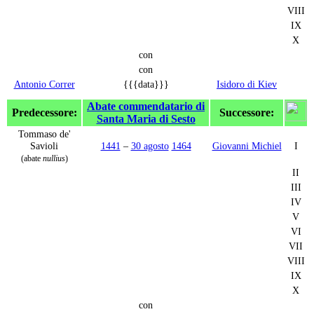
VIII
IX
X
con
con
Antonio Correr
{{{data}}}
Isidoro di Kiev
Abate commendatario di
Predecessore:
Successore:
Santa Maria di Sesto
Tommaso de'
Savioli
1441
–
30 agosto
1464
Giovanni Michiel
I
(abate
nullius
)
II
III
IV
V
VI
VII
VIII
IX
X
con