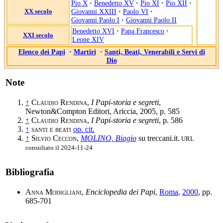
Pio X
·
Benedetto XV
·
Pio XI
·
Pio XII
·
XX secolo
Giovanni XXIII
·
Paolo VI
·
Giovanni Paolo I
·
Giovanni Paolo II
Benedetto XVI
·
Papa Francesco
·
XXI secolo
Leone XIV
Elenco dei Papi
·
Martiri
·
Santi, Beati, Venerabili e Servi di
Dio
Note
↑
Claudio Rendina
,
I Papi-storia e segreti
,
Newton&Compton Editori, Ariccia, 2005, p. 585
↑
Claudio Rendina
,
I Papi-storia e segreti
, p. 586
↑
santi e beati
op. cit.
↑
Silvio Ceccon
,
MOLINO, Biagio
su treccani.it.
URL
consultato il 2024-11-24
Bibliografia
Anna Modigliani
,
Enciclopedia dei Papi
,
Roma
,
2000
, pp.
685-701