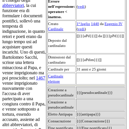
il collegio degli
Errore
abbreviatori
, la cui
nell'espressione:
(
vedi
)
funzione era di
operatore <
formulare i documenti
inatteso.
pontifici, sollevò una
Creato
1º luglio
1440
da
Eugenio IV
tempesta di
Cardinale
(
vedi
)
indignazione, in quanto
[[{{{aPd}}}]] da [[{{{pPd}}}]]
retori e poeti erano da
Deposto dal
lungo tempo usi ad
cardinalato
acquistare questi
incarichi. Uno di questi,
Bartolomeo Sacchi,
Dimissioni dal
[[{{{aPdim}}}]]
scrisse una lettera
cardinalato
minacciosa al Papa, e
Cardinale per
31 anni e 25 giorni
venne imprigionato ma
Cardinale
poi prosciolto; nel
1467
elettore
venne imprigionato
nuovamente con
Creazione a
{{{pseudocardinale}}}
l'accusa di aver
pseudocardinale
partecipato a una
Creazione a
congiura contro il Papa,
pseudocardinale
e venne sottoposto a
tortura, essendo
Eletto Antipapa
{{{antipapa}}}
accusato, assieme ad
Consacrazione
{{{Consacrazione}}}
altri abbreviatori, di
Fine pontificato
{{{Fine pontificato}}}