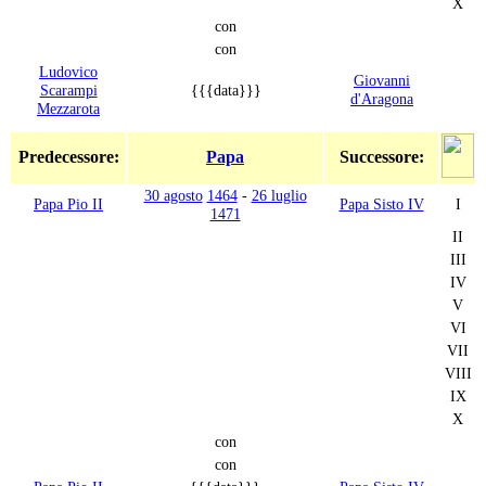
X
con
con
Ludovico
Giovanni
Scarampi
{{{data}}}
d'Aragona
Mezzarota
Predecessore:
Papa
Successore:
30 agosto
1464
-
26 luglio
Papa Pio II
Papa Sisto IV
I
1471
II
III
IV
V
VI
VII
VIII
IX
X
con
con