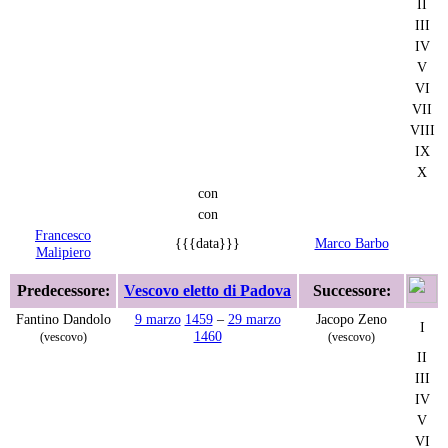
II
III
IV
V
VI
VII
VIII
IX
X
con
con
Francesco
{{{data}}}
Marco Barbo
Malipiero
Predecessore:
Vescovo eletto di Padova
Successore:
Fantino Dandolo
9 marzo
1459
–
29 marzo
Jacopo Zeno
I
1460
(vescovo)
(vescovo)
II
III
IV
V
VI