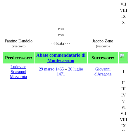
VII
VIII
IX
X
con
con
Fantino Dandolo
Jacopo Zeno
{{{data}}}
(vescovo)
(vescovo)
Abate commendatario di
Predecessore:
Successore:
Montecassino
Ludovico
29 marzo
1465
–
26 luglio
Giovanni
Scarampi
I
1471
d'Aragona
Mezzarota
II
III
IV
V
VI
VII
VIII
IX