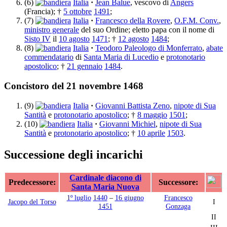
(6)
Italia
·
Jean Balue
, vescovo di
Angers
(Francia); †
5 ottobre
1491
;
(7)
Italia
·
Francesco della Rovere
,
O.F.M. Conv.
,
ministro generale
del suo Ordine; eletto papa con il nome di
Sisto IV
il
10 agosto
1471
; †
12 agosto
1484
;
(8)
Italia
·
Teodoro Paleologo di Monferrato
,
abate
commendatario
di
Santa Maria di Lucedio
e
protonotario
apostolico
; †
21 gennaio
1484
.
Concistoro del 21 novembre 1468
(9)
Italia
·
Giovanni Battista Zeno
,
nipote di Sua
Santità
e
protonotario apostolico
; †
8 maggio
1501
;
(10)
Italia
·
Giovanni Michiel
,
nipote di Sua
Santità
e
protonotario apostolico
; †
10 aprile
1503
.
Successione degli incarichi
Cardinale diacono di
Predecessore:
Successore:
Santa Maria Nuova
1º luglio
1440
–
16 giugno
Francesco
Jacopo del Torso
I
1451
Gonzaga
II