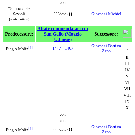
con
Tommaso de'
Savioli
{{{data}}}
Giovanni Michiel
(abate
nullius
)
Abate commendatario di
Predecessore:
San Gallo (Moggio
Successore:
Udinese)
Giovanni Battista
[
4
]
1447
-
1467
I
Biagio Molin
Zeno
II
III
IV
V
VI
VII
VIII
IX
X
con
con
Giovanni Battista
[
4
]
{{{data}}}
Biagio Molin
Zeno