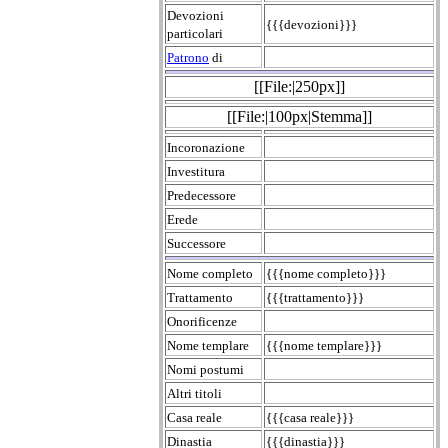
Devozioni
{{{devozioni}}}
particolari
Patrono
di
[[File:|250px]]
[[File:|100px|Stemma]]
Incoronazione
Investitura
Predecessore
Erede
Successore
Nome completo
{{{nome completo}}}
Trattamento
{{{trattamento}}}
Onorificenze
Nome templare
{{{nome templare}}}
Nomi postumi
Altri titoli
Casa reale
{{{casa reale}}}
Dinastia
{{{dinastia}}}