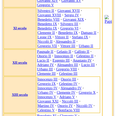
Giovanni XIV
·
Giovanni XV
·
Gregorio V
Silvestro II
·
Giovanni XVII
·
Giovanni XVIII
·
Sergio IV
·
Benedetto VIII
·
Giovanni XIX
·
Benedetto IX
·
Silvestro III
·
XI secolo
Benedetto IX
·
Gregorio VI
·
Clemente II
·
Benedetto IX
·
Damaso II
·
Leone IX
·
Vittore II
·
Stefano IX
·
Niccolò II
·
Alessandro II
·
Gregorio VII
·
Vittore III
·
Urbano II
Pasquale II
·
Gelasio II
·
Callisto II
·
Onorio II
·
Innocenzo II
·
Celestino II
·
Lucio II
·
Eugenio III
·
Anastasio IV
·
XII secolo
Adriano IV
·
Alessandro III
·
Lucio III
·
Urbano III
·
Gregorio VIII
·
Clemente III
·
Celestino III
Innocenzo III
·
Onorio III
·
Gregorio IX
·
Celestino IV
·
Innocenzo IV
·
Alessandro IV
·
Urbano IV
·
Clemente IV
·
Gregorio X
·
XIII secolo
Innocenzo V
·
Adriano V
·
Giovanni XXI
·
Niccolò III
·
Martino IV
·
Onorio IV
·
Niccolò IV
·
Celestino V
·
Bonifacio VIII
Benedetto XI
·
Clemente V
·