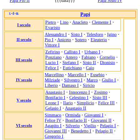
Papa Pio II
{{{data}}}
Papa Sisto IV
v
d
m
Papi
•
•
Pietro
·
Lino
·
Anacleto
·
Clemente I
·
I secolo
Evaristo
Alessandro I
·
Sisto I
·
Telesforo
·
Igino
·
II secolo
Pio I
·
Aniceto
·
Sotero
·
Eleuterio
·
Vittore I
Zefirino
·
Callisto I
·
Urbano I
·
Ponziano
·
Antero
·
Fabiano
·
Cornelio
·
III secolo
Lucio I
·
Stefano I
·
Sisto II
·
Dionisio
·
Felice I
·
Eutichiano
·
Caio
Marcellino
·
Marcello I
·
Eusebio
·
IV secolo
Milziade
·
Silvestro I
·
Marco
·
Giulio I
·
Liberio
·
Damaso I
·
Siricio
Anastasio I
·
Innocenzo I
·
Zosimo
·
Bonifacio I
·
Celestino I
·
Sisto III
·
V secolo
Leone I
·
Ilario
·
Simplicio
·
Felice III
·
Gelasio I
·
Anastasio II
Simmaco
·
Ormisda
·
Giovanni I
·
Felice IV
·
Bonifacio II
·
Giovanni II
·
VI secolo
Agapito I
·
Silverio
·
Vigilio
·
Pelagio I
·
Giovanni III
·
Benedetto I
·
Pelagio II
·
Gregorio I