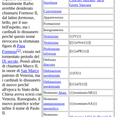
Città del Vaticano
,
Sacre
Sepoltura
Inizialmente Barbo
Grotte Vaticane
avrebbe desiderato
Conversione
chiamarsi Formoso II,
Appartenenza
dal latino
formosus
,
bello, per il suo
Formazione
bell'aspetto, ma i
Insegnamento
cardinali lo dissuasero
Vestizione
{{{V}}}
perché questo nome
rievocava la sfortunata
Vestizione
[[{{{aVest}}}]]
figura di
Papa
Professione
[
2
]
[[{{{aPR}}}]]
Formoso
, vissuto nel
religiosa
tormentato periodo del
Ordinato
IX secolo
. Pensò allora
diacono
di chiamarsi Marco II,
in onore di
San Marco
Ordinazione
{{{O}}}
patrono di Venezia, ma
presbiterale
i cardinali lo dissuasero
Ordinazione
[[{{{aO}}}]]
di nuovo perché
presbiterale
all'epoca lo Stato della
Nominato
Abate
{{{nominatoAB}}}
Chiesa aveva screzi con
Venezia. Rassegnato, il
Nominato
nuovo pontefice scelse
amministratore
{{{nominatoAA}}}
infine il nome di Paolo
apostolico
II.
Nominato
16 giugno
1451
da
Niccolò V