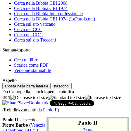
Cerca nella Bibbia CEI 2008
Cerca nella Bibbia CEI 1974
Cerca nella Bibbia Interconfessionale
Cerca nella Bibbia CEI 1974 (LaParola.net)
Cerca sul sito vaticano
Cerca nel CCC
Cerca nel CDC
Cerca sul sito Treccani
Stampa/esporta
Crea un libro
Scarica come PDF
Versione stampabile
Aspetto
sposta nella barra laterale
nascondi
Da Cathopedia, l'enciclopedia cattolica.
100%
(Reindirizzamento da
Paolo II
)
Paolo II
, al secolo
Paolo II
Pietro Barbo
(
Venezia
,
Papa
23 febbraio
1417
; †