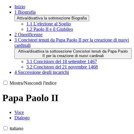
Inizio
1
Biografia
Attiva/disattiva la sottosezione Biografia
1.1
L'elezione al Soglio
1.2
Paolo II e il Giubileo
2
Onorificenze
3
Concistori tenuti da Papa Paolo II per la creazione di nuovi
cardinali
Attiva/disattiva la sottosezione Concistori tenuti da Papa Paolo
II per la creazione di nuovi cardinali
3.1
Concistoro del 18 settembre 1467
3.2
Concistoro del 21 novembre 1468
4
Successione degli incarichi
Mostra/Nascondi l'indice
Papa Paolo II
Voce
Dialogo
italiano