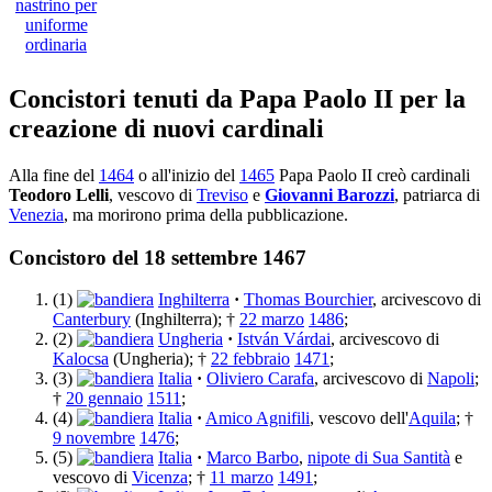
Concistori tenuti da Papa Paolo II per la
creazione di nuovi cardinali
Alla fine del
1464
o all'inizio del
1465
Papa Paolo II creò cardinali
Teodoro Lelli
, vescovo di
Treviso
e
Giovanni Barozzi
, patriarca di
Venezia
, ma morirono prima della pubblicazione.
Concistoro del 18 settembre 1467
(1)
Inghilterra
·
Thomas Bourchier
, arcivescovo di
Canterbury
(Inghilterra); †
22 marzo
1486
;
(2)
Ungheria
·
István Várdai
, arcivescovo di
Kalocsa
(Ungheria); †
22 febbraio
1471
;
(3)
Italia
·
Oliviero Carafa
, arcivescovo di
Napoli
;
†
20 gennaio
1511
;
(4)
Italia
·
Amico Agnifili
, vescovo dell'
Aquila
; †
9 novembre
1476
;
(5)
Italia
·
Marco Barbo
,
nipote di Sua Santità
e
vescovo di
Vicenza
; †
11 marzo
1491
;