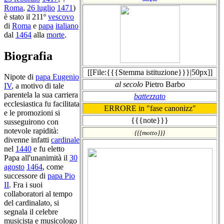
Roma
,
26 luglio
1471
)
è stato il 211º
vescovo
di
Roma
e
papa
italiano
dal
1464
alla
morte
.
Biografia
[[File:{{{Stemma istituzione}}}|50px]]
Nipote di
papa Eugenio
al secolo
Pietro Barbo
IV
, a motivo di tale
parentela la sua carriera
battezzato
ecclesiastica fu facilitata
ERRORE in "fase canonizz"
e le promozioni si
{{{note}}}
susseguirono con
notevole rapidità:
{{{motto}}}
divenne infatti
cardinale
nel
1440
e fu eletto
Papa all'unanimità il
30
agosto
1464
, come
successore di
papa Pio
II
. Fra i suoi
collaboratori al tempo
del cardinalato, si
segnala il celebre
musicista e musicologo