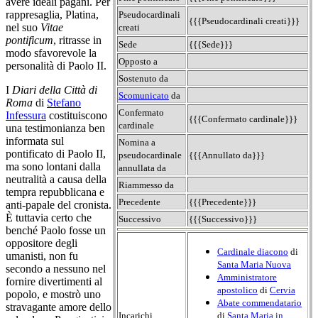
avere ideali pagani. Per
rappresaglia, Platina,
Pseudocardinali
{{{Pseudocardinali creati}}}
nel suo
Vitae
creati
pontificum
, ritrasse in
Sede
{{{Sede}}}
modo sfavorevole la
Opposto a
personalità di Paolo II.
Sostenuto da
I
Diari della Città di
Scomunicato
da
Roma
di
Stefano
Confermato
Infessura
costituiscono
{{{Confermato cardinale}}}
cardinale
una testimonianza ben
informata sul
Nomina a
pontificato di Paolo II,
pseudocardinale
{{{Annullato da}}}
ma sono lontani dalla
annullata da
neutralità a causa della
Riammesso da
tempra repubblicana e
Precedente
{{{Precedente}}}
anti-papale del cronista.
È tuttavia certo che
Successivo
{{{Successivo}}}
benché Paolo fosse un
oppositore degli
Cardinale diacono
di
umanisti, non fu
Santa Maria Nuova
secondo a nessuno nel
Amministratore
fornire divertimenti al
apostolico
di
Cervia
popolo, e mostrò uno
Abate commendatario
stravagante amore dello
Incarichi
di
Santa Maria in