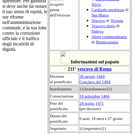
splendore. Per giustizia
ricoperti
Silvis
si deve anche far notare
prima
Cardinale presbitero
di
il suo senso di equità, le
dell'elezione
San Marco
sue riforme
Vescovo
di
Vicenza
nell'amministrazione
Vescovo eletto
di
comunale, e la sua lotta
Padova
contro la corruzione
Abate commendatario
ufficiale e il traffico
di
Montecassino
degli incarichi di
dignità.
Informazioni sul papato
211°
vescovo di Roma
Elezione
30 agosto
1464
al pontificato
Conclave del 1464
Insediamento
{{{Insediamento}}}
Consacrazione
16 settembre
1464
Fine del
26 luglio
1471
pontificato
(per decesso)
Durata del
6 anni, 10 mesi e 27 giorni
pontificato
Segretario
{{{segretario}}}