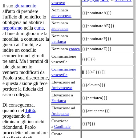
vescovo
Il suo
giuramento
Nominato
all'atto di prendere
{{{nominatoA}}}
arcivescovo
l'ufficio di pontefice lo
obbligava ad abolire il
Nominato
{{{nominatoAE}}}
nepotismo
nella
curia
,
arcieparca
al fine di migliorarne la
Nominato
moralità, a continuare la
{{{nominatoP}}}
patriarca
guerra ai Turchi, e a
Nominato
eparca
{{{nominatoE}}}
indire un concilio
ecumenico nel giro di
Consacrazione
{{{C}}}
tre anni. Ma i termini di
vescovile
tale giuramento
Consacrazione
vennero modificati da
[[ {{{aC}}} ]]
vescovile
Paolo a sua discrezione,
Elevazione ad
e questa azione gli fece
{{{elevato}}}
Arcivescovo
perdere la fiducia del
sacro collegio.
Elevazione a
{{{patriarca}}}
Patriarca
Di conseguenza,
Elevazione ad
quando nel
1466
,
{{{arcieparca}}}
Arcieparca
progettando di
Creazione
eliminare gli incarichi
{{{P}}}
a
Cardinale
ridondanti, Paolo
procedette ad annullare
Creato