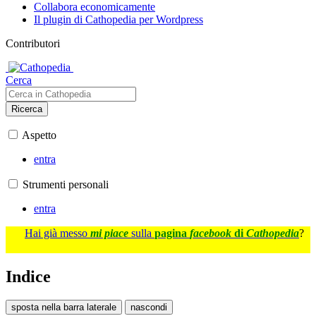
Collabora economicamente
Il plugin di Cathopedia per Wordpress
Contributori
Cerca
Ricerca
Aspetto
entra
Strumenti personali
entra
Hai già messo
mi piace
sulla
pagina
facebook
di
Cathopedia
?
Indice
sposta nella barra laterale
nascondi