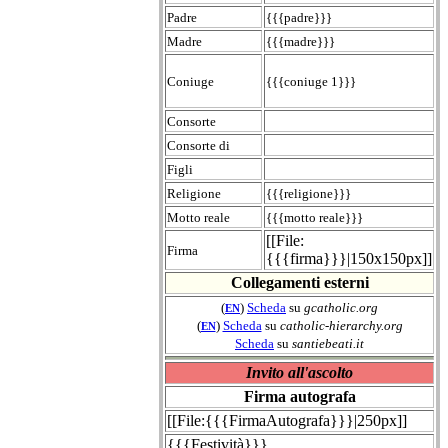
Padre
{{{padre}}}
Madre
{{{madre}}}
Coniuge
{{{coniuge 1}}}
Consorte
Consorte di
Figli
Religione
{{{religione}}}
Motto reale
{{{motto reale}}}
[[File:
Firma
{{{firma}}}|150x150px]]
Collegamenti esterni
(
)
Scheda
su
gcatholic.org
EN
(
)
Scheda
su
catholic-hierarchy.org
EN
Scheda
su
santiebeati.it
Invito all'ascolto
Firma autografa
[[File:{{{FirmaAutografa}}}|250px]]
{{{Festività}}}