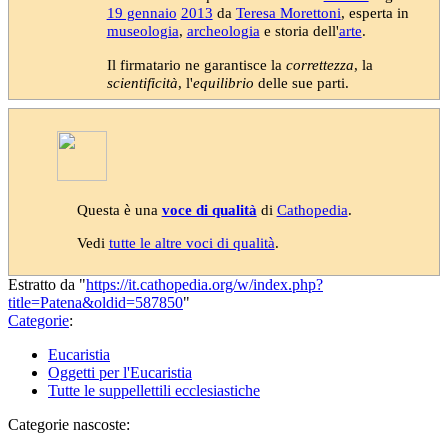
19 gennaio
2013
da
Teresa Morettoni
, esperta in
museologia
,
archeologia
e storia dell'
arte
.
Il firmatario ne garantisce la
correttezza
, la
scientificità
, l'
equilibrio
delle sue parti.
Questa è una
voce di qualità
di
Cathopedia
.
Vedi
tutte le altre voci di qualità
.
Estratto da "
https://it.cathopedia.org/w/index.php?
title=Patena&oldid=587850
"
Categorie
:
Eucaristia
Oggetti per l'Eucaristia
Tutte le suppellettili ecclesiastiche
Categorie nascoste: