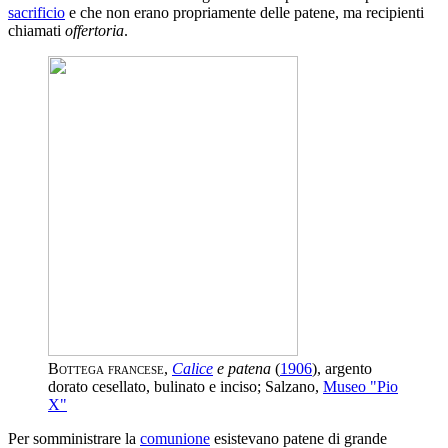
sacrificio
e che non erano propriamente delle patene, ma recipienti
chiamati
offertoria
.
Bottega francese
,
Calice
e patena
(
1906
), argento
dorato cesellato, bulinato e inciso; Salzano,
Museo "Pio
X"
Per somministrare la
comunione
esistevano patene di grande