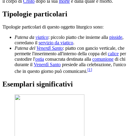
il corpo di
Cristo
dopo la sua
morte
e dalla quale è risorto.
Tipologie particolari
Tipologie particolari di questo oggetto liturgico sono:
Patena da
viatico
: piccolo piatto che insieme alla
pisside
,
corredano il
servizio da viatico
.
Patena del
Venerdì Santo
: piatto con gancio verticale, che
permette l'inserimento all'interno della coppa del
calice
per
custodire l'
ostia
consacrata destinata alla
comunione
di chi
durante il
Venerdì Santo
presiede alla celebrazione, l'unico
[
1
]
che in questo giorno può comunicarsi.
Esemplari significativi