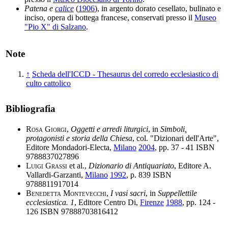
Patena e
calice
(
1906
), in argento dorato cesellato, bulinato e
inciso, opera di bottega francese, conservati presso il
Museo
"Pio X" di Salzano
.
Note
↑
Scheda dell'ICCD - Thesaurus del corredo ecclesiastico di
culto cattolico
Bibliografia
Rosa Giorgi
,
Oggetti e arredi liturgici
, in
Simboli,
protagonisti e storia della Chiesa
, col. "Dizionari dell'Arte",
Editore Mondadori-Electa,
Milano
2004
, pp. 37 - 41 ISBN
9788837027896
Luigi Grassi
et al.,
Dizionario di Antiquariato
, Editore A.
Vallardi-Garzanti,
Milano
1992
, p. 839 ISBN
9788811917014
Benedetta Montevecchi
,
I vasi sacri
, in
Suppellettile
ecclesiastica. 1
, Editore Centro Di,
Firenze
1988
, pp. 124 -
126 ISBN 97888703816412