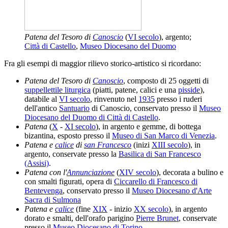
Patena del Tesoro di
Canoscio
(
VI secolo
), argento;
Città di Castello
,
Museo Diocesano del Duomo
Fra gli esempi di maggior rilievo storico-artistico si ricordano:
Patena del Tesoro di
Canoscio
, composto di 25 oggetti di
suppellettile liturgica
(piatti, patene, calici e una
pisside
),
databile al
VI secolo
, rinvenuto nel
1935
presso i ruderi
dell'antico
Santuario
di Canoscio, conservato presso il
Museo
Diocesano del Duomo di Città di Castello
.
Patena
(
X
-
XI secolo
), in argento e gemme, di bottega
bizantina, esposto presso il
Museo di San Marco di Venezia
.
Patena e
calice
di
san Francesco
(inizi
XIII secolo
), in
argento, conservate presso la
Basilica di San Francesco
(Assisi)
.
Patena con l'
Annunciazione
(
XIV secolo
), decorata a bulino e
con smalti figurati, opera di
Ciccarello di Francesco di
Bentevenga
, conservato presso il
Museo Diocesano d'Arte
Sacra di Sulmona
Patena e
calice
(fine
XIX
- inizio
XX secolo
), in argento
dorato e smalti, dell'orafo parigino
Pierre Brunet
, conservate
presso il
Museo Diocesano di Torino
.