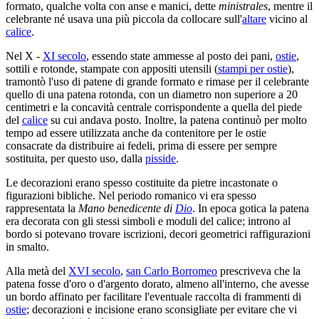
formato, qualche volta con anse e manici, dette
ministrales
, mentre il
celebrante né usava una più piccola da collocare sull'
altare
vicino al
calice
.
Nel X -
XI secolo
, essendo state ammesse al posto dei pani,
ostie
,
sottili e rotonde, stampate con appositi utensili (
stampi per ostie
),
tramontò l'uso di patene di grande formato e rimase per il celebrante
quello di una patena rotonda, con un diametro non superiore a 20
centimetri e la concavità centrale corrispondente a quella del piede
del
calice
su cui andava posto. Inoltre, la patena continuò per molto
tempo ad essere utilizzata anche da contenitore per le ostie
consacrate da distribuire ai fedeli, prima di essere per sempre
sostituita, per questo uso, dalla
pisside
.
Le decorazioni erano spesso costituite da pietre incastonate o
figurazioni bibliche. Nel periodo romanico vi era spesso
rappresentata la
Mano benedicente di
Dio
. In epoca gotica la patena
era decorata con gli stessi simboli e moduli del calice; introno al
bordo si potevano trovare iscrizioni, decori geometrici raffigurazioni
in smalto.
Alla metà del
XVI secolo
,
san Carlo Borromeo
prescriveva che la
patena fosse d'oro o d'argento dorato, almeno all'interno, che avesse
un bordo affinato per facilitare l'eventuale raccolta di frammenti di
ostie
; decorazioni e incisione erano sconsigliate per evitare che vi