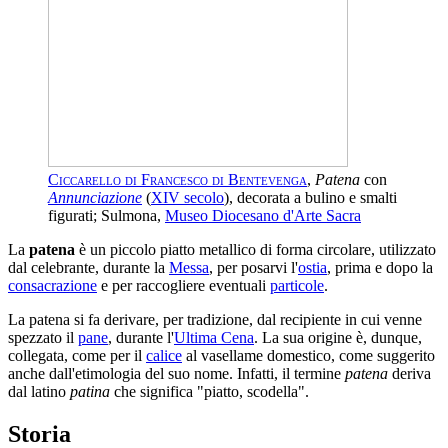
Ciccarello di Francesco di Bentevenga
,
Patena
con
Annunciazione
(
XIV secolo
), decorata a bulino e smalti
figurati; Sulmona,
Museo Diocesano d'Arte Sacra
La
patena
è un piccolo piatto metallico di forma circolare, utilizzato
dal celebrante, durante la
Messa
, per posarvi l'
ostia
, prima e dopo la
consacrazione
e per raccogliere eventuali
particole
.
La patena si fa derivare, per tradizione, dal recipiente in cui venne
spezzato il
pane
, durante l'
Ultima Cena
. La sua origine è, dunque,
collegata, come per il
calice
al vasellame domestico, come suggerito
anche dall'etimologia del suo nome. Infatti, il termine
patena
deriva
dal latino
patina
che significa "piatto, scodella".
Storia