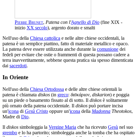
Pierre Brunet
,
Patena con l'
Agnello di Dio
(fine XIX -
inizio
XX secolo
), argento dorato e smalti
Nell'uso della
Chiesa cattolica
e nelle altre chiese occidentali, la
patena è un semplice piattino, fatto di materiale metallico e opaco.
La patena deve essere utilizzata anche durante la
comunione
dei
fedeli per evitare che ostie o frammenti di questa possano cadere a
terra inavvertitamente, sebbene questa pratica sia spesso dimenticata
dai
sacerdoti
.
In Oriente
Nell'uso della
Chiesa Ortodossa
e delle altre chiese orientali la
patena è chiamata
diskos
(in
greco
:
δισκάριον
,
diskarion
) e poggia
su un piede o basamento fissato al di sotto. Il
diskos
è solitamente
più ornato della patena occidentale. Il
diskos
può portare incisa
un'
icona
di
Gesù Cristo
oppure un'
icona
della
Madonna
Theotokos
,
Madre di
Dio
.
Il
diskos
simboleggia la
Vergine Maria
che ha ricevuto
Gesù
nel suo
grembo
e lo ha partorito; simboleggia anche la tomba che ha ospitato