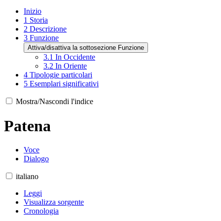
Inizio
1
Storia
2
Descrizione
3
Funzione
Attiva/disattiva la sottosezione Funzione
3.1
In Occidente
3.2
In Oriente
4
Tipologie particolari
5
Esemplari significativi
Mostra/Nascondi l'indice
Patena
Voce
Dialogo
italiano
Leggi
Visualizza sorgente
Cronologia