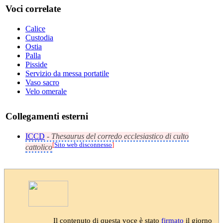
Voci correlate
Calice
Custodia
Ostia
Palla
Pisside
Servizio da messa portatile
Vaso sacro
Velo omerale
Collegamenti esterni
ICCD
-
Thesaurus del corredo ecclesiastico di culto
[
Sito web disconnesso
]
cattolico
Il contenuto di questa voce è stato
firmato
il giorno