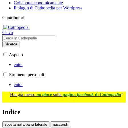
Collabora economicamente
Il plugin di Cathopedia per Wordpress
Contributori
Cerca
Ricerca
Aspetto
entra
Strumenti personali
entra
Hai già messo
mi piace
sulla
pagina
facebook
di
Cathopedia
?
Indice
sposta nella barra laterale
nascondi