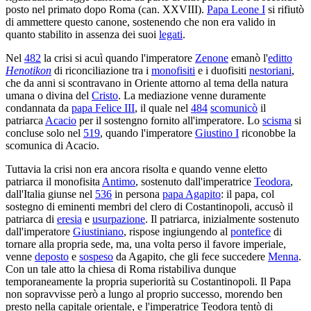
posto nel primato dopo Roma (can. XXVIII).
Papa Leone I
si rifiutò
di ammettere questo canone, sostenendo che non era valido in
quanto stabilito in assenza dei suoi
legati
.
Nel
482
la crisi si acuì quando l'imperatore
Zenone
emanò l'
editto
Henotikon
di riconciliazione tra i
monofisiti
e i duofisiti
nestoriani
,
che da anni si scontravano in Oriente attorno al tema della natura
umana o divina del
Cristo
. La mediazione venne duramente
condannata da
papa Felice III
, il quale nel
484
scomunicò
il
patriarca
Acacio
per il sostengno fornito all'imperatore. Lo
scisma
si
concluse solo nel
519
, quando l'imperatore
Giustino I
riconobbe la
scomunica di Acacio.
Tuttavia la crisi non era ancora risolta e quando venne eletto
patriarca il monofisita
Antimo
, sostenuto dall'imperatrice
Teodora
,
dall'Italia giunse nel
536
in persona
papa Agapito
: il papa, col
sostegno di eminenti membri del clero di Costantinopoli, accusò il
patriarca di
eresia
e
usurpazione
. Il patriarca, inizialmente sostenuto
dall'imperatore
Giustiniano
, rispose ingiungendo al
pontefice
di
tornare alla propria sede, ma, una volta perso il favore imperiale,
venne
deposto
e
sospeso
da Agapito, che gli fece succedere
Menna
.
Con un tale atto la chiesa di Roma ristabiliva dunque
temporaneamente la propria superiorità su Costantinopoli. Il Papa
non sopravvisse però a lungo al proprio successo, morendo ben
presto nella capitale orientale, e l'imperatrice Teodora tentò di