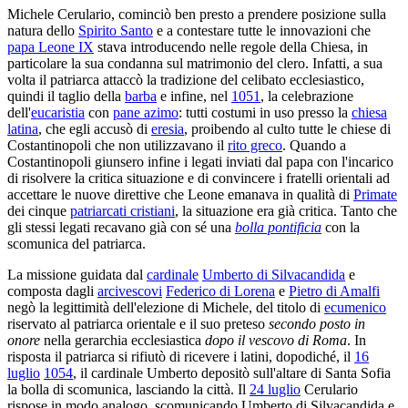
Michele Cerulario, cominciò ben presto a prendere posizione sulla
natura dello
Spirito Santo
e a contestare tutte le innovazioni che
papa Leone IX
stava introducendo nelle regole della Chiesa, in
particolare la sua condanna sul matrimonio del clero. Infatti, a sua
volta il patriarca attaccò la tradizione del celibato ecclesiastico,
quindi il taglio della
barba
e infine, nel
1051
, la celebrazione
dell'
eucaristia
con
pane azimo
: tutti costumi in uso presso la
chiesa
latina
, che egli accusò di
eresia
, proibendo al culto tutte le chiese di
Costantinopoli che non utilizzavano il
rito greco
. Quando a
Costantinopoli giunsero infine i legati inviati dal papa con l'incarico
di risolvere la critica situazione e di convincere i fratelli orientali ad
accettare le nuove direttive che Leone emanava in qualità di
Primate
dei cinque
patriarcati cristiani
, la situazione era già critica. Tanto che
gli stessi legati recavano già con sé una
bolla pontificia
con la
scomunica del patriarca.
La missione guidata dal
cardinale
Umberto di Silvacandida
e
composta dagli
arcivescovi
Federico di Lorena
e
Pietro di Amalfi
negò la legittimità dell'elezione di Michele, del titolo di
ecumenico
riservato al patriarca orientale e il suo preteso
secondo posto in
onore
nella gerarchia ecclesiastica
dopo il vescovo di Roma
. In
risposta il patriarca si rifiutò di ricevere i latini, dopodiché, il
16
luglio
1054
, il cardinale Umberto depositò sull'altare di Santa Sofia
la bolla di scomunica, lasciando la città. Il
24 luglio
Cerulario
rispose in modo analogo, scomunicando Umberto di Silvacandida e