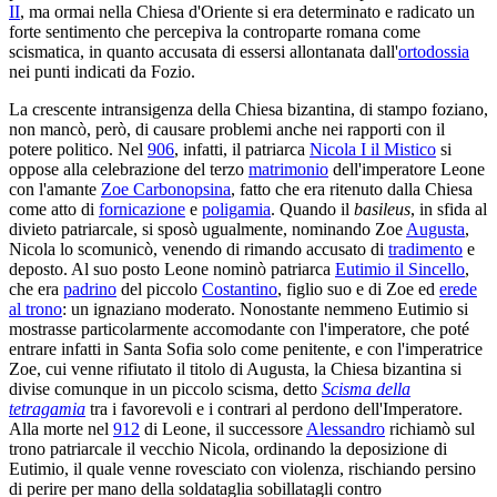
II
, ma ormai nella Chiesa d'Oriente si era determinato e radicato un
forte sentimento che percepiva la controparte romana come
scismatica, in quanto accusata di essersi allontanata dall'
ortodossia
nei punti indicati da Fozio.
La crescente intransigenza della Chiesa bizantina, di stampo foziano,
non mancò, però, di causare problemi anche nei rapporti con il
potere politico. Nel
906
, infatti, il patriarca
Nicola I il Mistico
si
oppose alla celebrazione del terzo
matrimonio
dell'imperatore Leone
con l'amante
Zoe Carbonopsina
, fatto che era ritenuto dalla Chiesa
come atto di
fornicazione
e
poligamia
. Quando il
basileus
, in sfida al
divieto patriarcale, si sposò ugualmente, nominando Zoe
Augusta
,
Nicola lo scomunicò, venendo di rimando accusato di
tradimento
e
deposto. Al suo posto Leone nominò patriarca
Eutimio il Sincello
,
che era
padrino
del piccolo
Costantino
, figlio suo e di Zoe ed
erede
al trono
: un ignaziano moderato. Nonostante nemmeno Eutimio si
mostrasse particolarmente accomodante con l'imperatore, che poté
entrare infatti in Santa Sofia solo come penitente, e con l'imperatrice
Zoe, cui venne rifiutato il titolo di Augusta, la Chiesa bizantina si
divise comunque in un piccolo scisma, detto
Scisma della
tetragamia
tra i favorevoli e i contrari al perdono dell'Imperatore.
Alla morte nel
912
di Leone, il successore
Alessandro
richiamò sul
trono patriarcale il vecchio Nicola, ordinando la deposizione di
Eutimio, il quale venne rovesciato con violenza, rischiando persino
di perire per mano della soldataglia sobillatagli contro