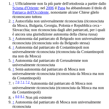
↑
Ufficialmente non fa più parte dell'ortodossia a partire dallo
Scisma d'Oriente
; nel
2006
il
Papa
ha abbandonato il titolo di
Patriarca dell'Occidente
, nonostante alcune Chiese glielo
riconoscano tuttora
↑
Autocefalia non universalmente riconosciuta (riconosciuta
da Mosca, Bulgaria, Georgia, Polonia e Repubblica ceca
·
Slovacchia; non riconosciuta dagli altri patriarcati, per i quali
è ancora una giurisdizione autonoma della chiesa russa)
↑
Autonomia dal patriarcato di Belgrado non universalmente
riconosciuta (riconosciuta solo da Belgrado stessa)
↑
Autonomia dal patriarcato di Costantinopoli non
universalmente riconosciuta (riconosciuta da Costantinopoli
ma non da Mosca)
↑
Autonomia dal patriarcato di Gerusalemme non
universalmente riconosciuta
↑
Semi-autonomia dal patriarcato di Mosca non
universalmente riconosciuta (riconosciuta da Mosca ma non
da Costantinopoli)
7,0
7,1
7,2
↑
Autonomia dal patriarcato di Mosca non
universalmente riconosciuta (riconosciuta da Mosca ma non
da Costantinopoli)
8,0
8,1
↑
Non più esistente
↑
Autonomia dal patriarcato di Mosca non universalmente
riconosciuta