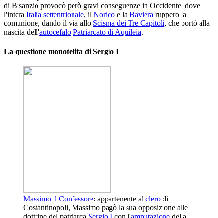
di Bisanzio provocò però gravi conseguenze in Occidente, dove
l'intera
Italia settentrionale
, il
Norico
e la
Baviera
ruppero la
comunione, dando il via allo
Scisma dei Tre Capitoli
, che portò alla
nascita dell'
autocefalo
Patriarcato di Aquileia
.
La questione monotelita di Sergio I
Massimo il Confessore
: appartenente al
clero
di
Costantinopoli, Massimo pagò la sua opposizione alle
dottrine del patriarca
Sergio I
con l'
amputazione
della