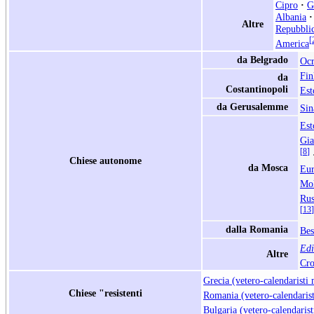
Cipro
·
G
Albania
·
Altre
Repubblic
[
America
da Belgrado
Ocr
Fin
da
Costantinopoli
Est
da Gerusalemme
Sin
Est
Gi
[
8
]
Chiese autonome
da Mosca
Eur
Mo
Rus
[
13
]
dalla Romania
Bes
Edi
Altre
Cro
Grecia (vetero-calendaristi
Chiese "resistenti
Romania (vetero-calendarist
Bulgaria (vetero-calendarist