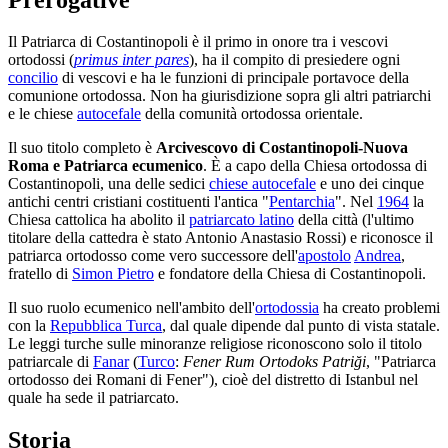
Il Patriarca di Costantinopoli è il primo in onore tra i vescovi
ortodossi (
primus inter pares
), ha il compito di presiedere ogni
concilio
di vescovi e ha le funzioni di principale portavoce della
comunione ortodossa. Non ha giurisdizione sopra gli altri patriarchi
e le chiese
autocefale
della comunità ortodossa orientale.
Il suo titolo completo è
Arcivescovo di Costantinopoli-Nuova
Roma e Patriarca ecumenico
. È a capo della Chiesa ortodossa di
Costantinopoli, una delle sedici
chiese autocefale
e uno dei cinque
antichi centri cristiani costituenti l'antica "
Pentarchia
". Nel
1964
la
Chiesa cattolica ha abolito il
patriarcato latino
della città (l'ultimo
titolare della cattedra è stato Antonio Anastasio Rossi) e riconosce il
patriarca ortodosso come vero successore dell'
apostolo
Andrea
,
fratello di
Simon Pietro
e fondatore della Chiesa di Costantinopoli.
Il suo ruolo ecumenico nell'ambito dell'
ortodossia
ha creato problemi
con la
Repubblica Turca
, dal quale dipende dal punto di vista statale.
Le leggi turche sulle minoranze religiose riconoscono solo il titolo
patriarcale di
Fanar
(
Turco
:
Fener Rum Ortodoks Patriği
, "Patriarca
ortodosso dei Romani di Fener"), cioè del distretto di Istanbul nel
quale ha sede il patriarcato.
Storia