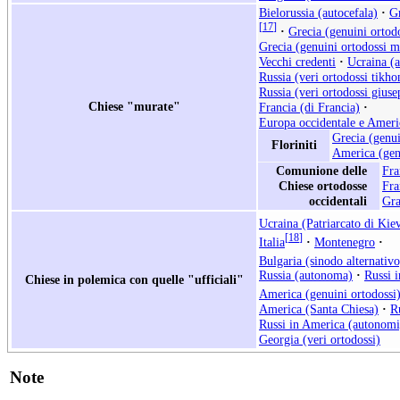
Bielorussia (autocefala)
·
Gr
[
17
]
·
Grecia (genuini ortod
Grecia (genuini ortodossi ma
Vecchi credenti
·
Ucraina (a
Russia (veri ortodossi tikhon
Russia (veri ortodossi giuse
Chiese "murate"
Francia (di Francia)
·
Europa occidentale e Ameri
Grecia (genui
Floriniti
America (gen
Comunione delle
Fra
Chiese ortodosse
Fra
occidentali
Gra
Ucraina (Patriarcato di Kie
[
18
]
Italia
·
Montenegro
·
Bulgaria (sinodo alternativo
Russia (autonoma)
·
Russi i
Chiese in polemica con quelle "ufficiali"
America (genuini ortodossi
America (Santa Chiesa)
·
R
Russi in America (autonomi
Georgia (veri ortodossi)
Note