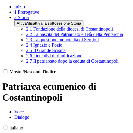
Inizio
1
Prerogative
2
Storia
Attiva/disattiva la sottosezione Storia
2.1
Fondazione della diocesi di Costantinopoli
2.2
La nascita del Patriarcato e l'età della Pentarchia
2.3
La questione monotelita di Sergio I
2.4
Ignazio e Fozio
2.5
Il Grande Scisma
2.6
I tentativi di riunificazione
2.7
Il patriarcato dopo la caduta di Costantinopoli
Mostra/Nascondi l'indice
Patriarca ecumenico di
Costantinopoli
Voce
Dialogo
italiano