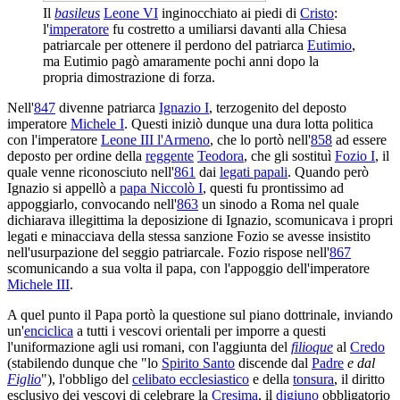
Il
basileus
Leone VI
inginocchiato ai piedi di
Cristo
:
l'
imperatore
fu costretto a umiliarsi davanti alla Chiesa
patriarcale per ottenere il perdono del patriarca
Eutimio
,
ma Eutimio pagò amaramente pochi anni dopo la
propria dimostrazione di forza.
Nell'
847
divenne patriarca
Ignazio I
, terzogenito del deposto
imperatore
Michele I
. Questi iniziò dunque una dura lotta politica
con l'imperatore
Leone III l'Armeno
, che lo portò nell'
858
ad essere
deposto per ordine della
reggente
Teodora
, che gli sostituì
Fozio I
, il
quale venne riconosciuto nell'
861
dai
legati papali
. Quando però
Ignazio si appellò a
papa Niccolò I
, questi fu prontissimo ad
appoggiarlo, convocando nell'
863
un sinodo a Roma nel quale
dichiarava illegittima la deposizione di Ignazio, scomunicava i propri
legati e minacciava della stessa sanzione Fozio se avesse insistito
nell'usurpazione del seggio patriarcale. Fozio rispose nell'
867
scomunicando a sua volta il papa, con l'appoggio dell'imperatore
Michele III
.
A quel punto il Papa portò la questione sul piano dottrinale, inviando
un'
enciclica
a tutti i vescovi orientali per imporre a questi
l'uniformazione agli usi romani, con l'aggiunta del
filioque
al
Credo
(stabilendo dunque che "lo
Spirito Santo
discende dal
Padre
e dal
Figlio
"), l'obbligo del
celibato ecclesiastico
e della
tonsura
, il diritto
esclusivo dei vescovi di celebrare la
Cresima
, il
digiuno
obbligatorio