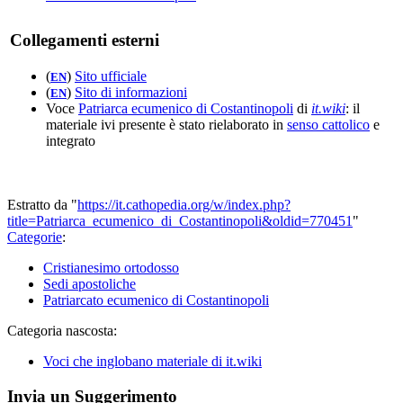
Collegamenti esterni
(
)
Sito ufficiale
EN
(
)
Sito di informazioni
EN
Voce
Patriarca ecumenico di Costantinopoli
di
it.wiki
: il
materiale ivi presente è stato rielaborato in
senso cattolico
e
integrato
Estratto da "
https://it.cathopedia.org/w/index.php?
title=Patriarca_ecumenico_di_Costantinopoli&oldid=770451
"
Categorie
:
Cristianesimo ortodosso
Sedi apostoliche
Patriarcato ecumenico di Costantinopoli
Categoria nascosta:
Voci che inglobano materiale di it.wiki
Invia un Suggerimento