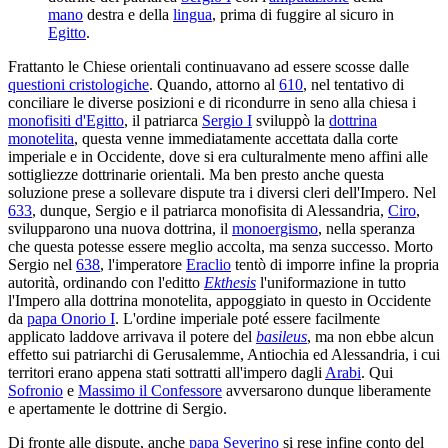
mano
destra e della
lingua
, prima di fuggire al sicuro in
Egitto
.
Frattanto le Chiese orientali continuavano ad essere scosse dalle
questioni cristologiche
. Quando, attorno al
610
, nel tentativo di
conciliare le diverse posizioni e di ricondurre in seno alla chiesa i
monofisiti d'Egitto
, il patriarca
Sergio I
sviluppò la
dottrina
monotelita
, questa venne immediatamente accettata dalla corte
imperiale e in Occidente, dove si era culturalmente meno affini alle
sottigliezze dottrinarie orientali. Ma ben presto anche questa
soluzione prese a sollevare dispute tra i diversi cleri dell'Impero. Nel
633
, dunque, Sergio e il patriarca monofisita di Alessandria,
Ciro
,
svilupparono una nuova dottrina, il
monoergismo
, nella speranza
che questa potesse essere meglio accolta, ma senza successo. Morto
Sergio nel
638
, l'imperatore
Eraclio
tentò di imporre infine la propria
autorità, ordinando con l'editto
Ekthesis
l'uniformazione in tutto
l'Impero alla dottrina monotelita, appoggiato in questo in Occidente
da
papa Onorio I
. L'ordine imperiale poté essere facilmente
applicato laddove arrivava il potere del
basileus
, ma non ebbe alcun
effetto sui patriarchi di Gerusalemme, Antiochia ed Alessandria, i cui
territori erano appena stati sottratti all'impero dagli
Arabi
. Qui
Sofronio
e
Massimo il Confessore
avversarono dunque liberamente
e apertamente le dottrine di Sergio.
Di fronte alle dispute, anche
papa Severino
si rese infine conto del