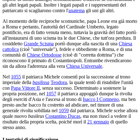
gli altri legati papali. Inoltre i legati papali e i rappresentanti del
patriarcato si scagliarono contro l'
anatema
gli uni gli altri.
Al momento delle reciproche scomuniche, papa Leone era già morto
a Roma e pertanto, l'autorità del Cardinale Umberto, legato
pontificio, era di fatto venuta meno, tuttavia la gravità del fatto portò
all'instaurarsi di uno scisma tra le due Chiese, che tutt'ora perdura. Il
cosiddetto
Grande Scisma
portò dunque alla nascita di una
Chiesa
cattolica
(cioè "universale"), fedele e obbediente a Roma, e di una
comunità di
Chiese Ortodosse
(cioè di "corretta dottrina") che
riconoscono il primato di Costantinopoli. Entrambe rivendicarono
sin da allora l'aderenza alla vera
Chiesa Universale
.
Nel
1055
il patriarca Michele consentì poi la successione al trono
imperiale della
basilissa
Teodora
, la quale tentò di ristabilire l'unità
con
Papa Vittore II
, senza successo. Determinato a sostenere la
propria posizione, nel
1057
il patriarca appoggiò dunque la rivolta
degli eserciti d'Asia e l'ascesa al trono di
Isacco I Comneno
, ma ben
presto anche Isacco fu costretto ad abdicare, nel timore di una
generale rivolta sobillata nel
1059
dal patriarca. Michele scelse allora
quale nuovo
basileus
Costantino Ducas
, ma non riuscì a vedere il
risultato della propria scelta, poiché morì il
21 gennaio
di quello
stesso anno.
I tentativi di riunificazione