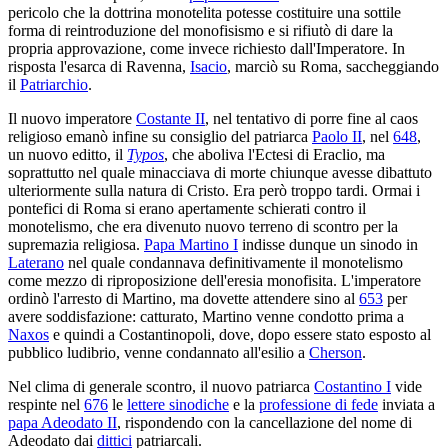
pericolo che la dottrina monotelita potesse costituire una sottile
forma di reintroduzione del monofisismo e si rifiutò di dare la
propria approvazione, come invece richiesto dall'Imperatore. In
risposta l'esarca di Ravenna,
Isacio
, marciò su Roma, saccheggiando
il
Patriarchio
.
Il nuovo imperatore
Costante II
, nel tentativo di porre fine al caos
religioso emanò infine su consiglio del patriarca
Paolo II
, nel
648
,
un nuovo editto, il
Typos
, che aboliva l'Ectesi di Eraclio, ma
soprattutto nel quale minacciava di morte chiunque avesse dibattuto
ulteriormente sulla natura di Cristo. Era però troppo tardi. Ormai i
pontefici di Roma si erano apertamente schierati contro il
monotelismo, che era divenuto nuovo terreno di scontro per la
supremazia religiosa.
Papa Martino I
indisse dunque un sinodo in
Laterano
nel quale condannava definitivamente il monotelismo
come mezzo di riproposizione dell'eresia monofisita. L'imperatore
ordinò l'arresto di Martino, ma dovette attendere sino al
653
per
avere soddisfazione: catturato, Martino venne condotto prima a
Naxos
e quindi a Costantinopoli, dove, dopo essere stato esposto al
pubblico ludibrio, venne condannato all'esilio a
Cherson
.
Nel clima di generale scontro, il nuovo patriarca
Costantino I
vide
respinte nel
676
le
lettere sinodiche
e la
professione di fede
inviata a
papa Adeodato II
, rispondendo con la cancellazione del nome di
Adeodato dai
dittici
patriarcali.