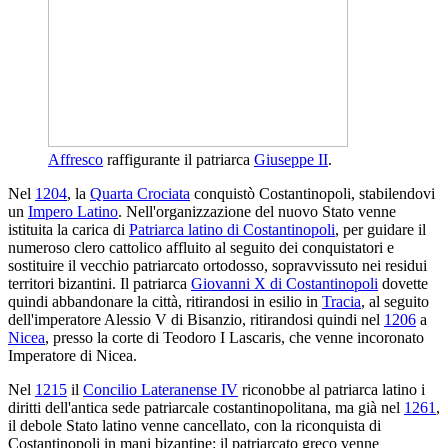
Affresco
raffigurante il patriarca
Giuseppe II
.
Nel
1204
, la
Quarta Crociata
conquistò Costantinopoli, stabilendovi
un
Impero Latino
. Nell'organizzazione del nuovo Stato venne
istituita la carica di
Patriarca latino di Costantinopoli
, per guidare il
numeroso clero cattolico affluito al seguito dei conquistatori e
sostituire il vecchio patriarcato ortodosso, sopravvissuto nei residui
territori bizantini. Il patriarca
Giovanni X di Costantinopoli
dovette
quindi abbandonare la città, ritirandosi in esilio in
Tracia
, al seguito
dell'imperatore Alessio V di Bisanzio, ritirandosi quindi nel
1206
a
Nicea
, presso la corte di Teodoro I Lascaris, che venne incoronato
Imperatore di Nicea.
Nel
1215
il
Concilio Lateranense IV
riconobbe al patriarca latino i
diritti dell'antica sede patriarcale costantinopolitana, ma già nel
1261
,
il debole Stato latino venne cancellato, con la riconquista di
Costantinopoli in mani bizantine: il patriarcato greco venne