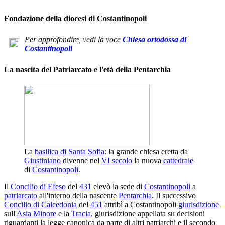
Fondazione della diocesi di Costantinopoli
Per approfondire, vedi la voce
Chiesa ortodossa di
Costantinopoli
La nascita del Patriarcato e l'età della Pentarchia
La
basilica di Santa Sofia
: la grande chiesa eretta da
Giustiniano
divenne nel
VI secolo
la nuova
cattedrale
di
Costantinopoli
.
Il
Concilio di Efeso
del
431
elevò la sede di
Costantinopoli
a
patriarcato
all'interno della nascente
Pentarchia
. Il successivo
Concilio di Calcedonia
del
451
attribì a Costantinopoli
giurisdizione
sull'
Asia Minore
e la
Tracia
, giurisdizione appellata su decisioni
riguardanti la legge canonica da parte di altri patriarchi e il secondo