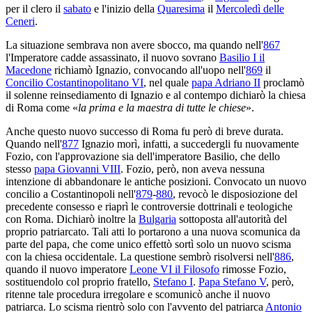
per il clero il
sabato
e l'inizio della
Quaresima
il
Mercoledì delle
Ceneri
.
La situazione sembrava non avere sbocco, ma quando nell'
867
l'Imperatore cadde assassinato, il nuovo sovrano
Basilio I il
Macedone
richiamò Ignazio, convocando all'uopo nell'
869
il
Concilio Costantinopolitano VI
, nel quale
papa Adriano II
proclamò
il solenne reinsediamento di Ignazio e al contempo dichiarò la chiesa
di Roma come «
la prima e la maestra di tutte le chiese
».
Anche questo nuovo successo di Roma fu però di breve durata.
Quando nell'
877
Ignazio morì, infatti, a succedergli fu nuovamente
Fozio, con l'approvazione sia dell'imperatore Basilio, che dello
stesso
papa Giovanni VIII
. Fozio, però, non aveva nessuna
intenzione di abbandonare le antiche posizioni. Convocato un nuovo
concilio a Costantinopoli nell'
879
-
880
, revocò le disposiozione del
precedente consesso e riaprì le controversie dottrinali e teologiche
con Roma. Dichiarò inoltre la
Bulgaria
sottoposta all'autorità del
proprio patriarcato. Tali atti lo portarono a una nuova scomunica da
parte del papa, che come unico effettò sortì solo un nuovo scisma
con la chiesa occidentale. La questione sembrò risolversi nell'
886
,
quando il nuovo imperatore
Leone VI il Filosofo
rimosse Fozio,
sostituendolo col proprio fratello,
Stefano I
.
Papa Stefano V
, però,
ritenne tale procedura irregolare e scomunicò anche il nuovo
patriarca. Lo scisma rientrò solo con l'avvento del patriarca
Antonio