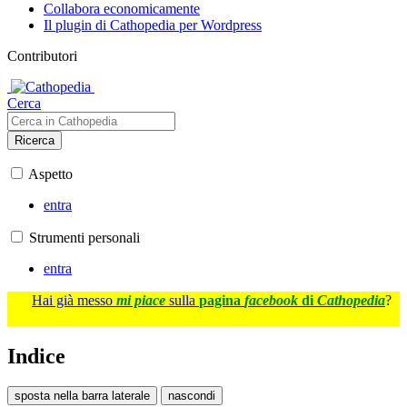
Collabora economicamente
Il plugin di Cathopedia per Wordpress
Contributori
Cerca
Ricerca
Aspetto
entra
Strumenti personali
entra
Hai già messo
mi piace
sulla
pagina
facebook
di
Cathopedia
?
Indice
sposta nella barra laterale
nascondi