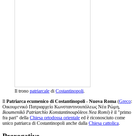
Il trono
patriarcale
di
Costantinopoli
.
Il
Patriarca ecumenico di Costantinopoli - Nuova Roma
(
Greco
:
Οικουμενικό Πατριαρχείο Κωνσταντινουπόλεως Nέα Ρώμη,
Ikoumenikò Patriarchìo Konstantinoupòleos Nea Romi
) è il "primo
fra pari" della
Chiesa ortodossa orientale
ed è riconosciuto come
unico patriarca di Costantinopoli anche dalla
Chiesa cattolica
.
Prerogative