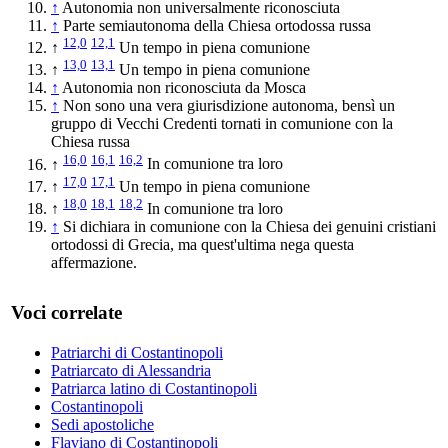
↑
Autonomia non universalmente riconosciuta
↑
Parte semiautonoma della Chiesa ortodossa russa
12,0
12,1
↑
Un tempo in piena comunione
13,0
13,1
↑
Un tempo in piena comunione
↑
Autonomia non riconosciuta da Mosca
↑
Non sono una vera giurisdizione autonoma, bensì un
gruppo di Vecchi Credenti tornati in comunione con la
Chiesa russa
16,0
16,1
16,2
↑
In comunione tra loro
17,0
17,1
↑
Un tempo in piena comunione
18,0
18,1
18,2
↑
In comunione tra loro
↑
Si dichiara in comunione con la Chiesa dei genuini cristiani
ortodossi di Grecia, ma quest'ultima nega questa
affermazione.
Voci correlate
Patriarchi di Costantinopoli
Patriarcato di Alessandria
Patriarca latino di Costantinopoli
Costantinopoli
Sedi apostoliche
Flaviano di Costantinopoli