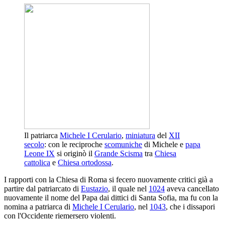
Il patriarca
Michele I Cerulario
,
miniatura
del
XII
secolo
: con le reciproche
scomuniche
di Michele e
papa
Leone IX
si originò il
Grande Scisma
tra
Chiesa
cattolica
e
Chiesa ortodossa
.
I rapporti con la Chiesa di Roma si fecero nuovamente critici già a
partire dal patriarcato di
Eustazio
, il quale nel
1024
aveva cancellato
nuovamente il nome del Papa dai dittici di Santa Sofia, ma fu con la
nomina a patriarca di
Michele I Cerulario
, nel
1043
, che i dissapori
con l'Occidente riemersero violenti.