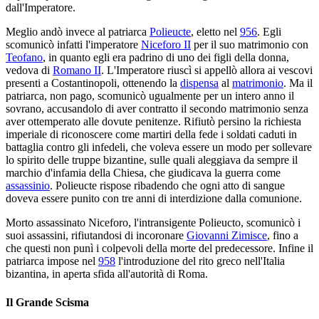
dall'Imperatore.
Meglio andò invece al patriarca
Polieucte
, eletto nel
956
. Egli
scomunicò infatti l'imperatore
Niceforo II
per il suo matrimonio con
Teofano
, in quanto egli era padrino di uno dei figli della donna,
vedova di
Romano II
. L'Imperatore riuscì si appellò allora ai vescovi
presenti a Costantinopoli, ottenendo la
dispensa
al
matrimonio
. Ma il
patriarca, non pago, scomunicò ugualmente per un intero anno il
sovrano, accusandolo di aver contratto il secondo matrimonio senza
aver ottemperato alle dovute penitenze. Rifiutò persino la richiesta
imperiale di riconoscere come martiri della fede i soldati caduti in
battaglia contro gli infedeli, che voleva essere un modo per sollevare
lo spirito delle truppe bizantine, sulle quali aleggiava da sempre il
marchio d'infamia della Chiesa, che giudicava la guerra come
assassinio
. Polieucte rispose ribadendo che ogni atto di sangue
doveva essere punito con tre anni di interdizione dalla comunione.
Morto assassinato Niceforo, l'intransigente Polieucto, scomunicò i
suoi assassini, rifiutandosi di incoronare
Giovanni Zimisce
, fino a
che questi non punì i colpevoli della morte del predecessore. Infine il
patriarca impose nel
958
l'introduzione del rito greco nell'Italia
bizantina, in aperta sfida all'autorità di Roma.
Il Grande Scisma