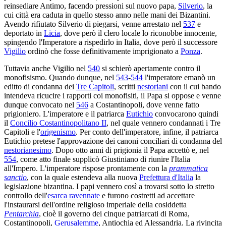
reinsediare Antimo, facendo pressioni sul nuovo papa,
Silverio
, la
cui città era caduta in quello stesso anno nelle mani dei Bizantini.
Avendo rifiutato Silverio di piegarsi, venne arrestato nel
537
e
deportato in
Licia
, dove però il clero locale lo riconobbe innocente,
spingendo l'Imperatore a rispedirlo in Italia, dove però il successore
Vigilio
ordinò che fosse definitivamente imprigionato a
Ponza
.
Tuttavia anche Vigilio nel
540
si schierò apertamente contro il
monofisismo. Quando dunque, nel
543
-
544
l'imperatore emanò un
editto di condanna dei
Tre Capitoli
, scritti
nestoriani
con il cui bando
intendeva ricucire i rapporti coi monofisiti, il Papa si oppose e venne
dunque convocato nel
546
a Costantinopoli, dove venne fatto
prigioniero. L'imperatore e il patriarca
Eutichio
convocarono quindi
il
Concilio Costantinopolitano II
, nel quale vennero condannati i Tre
Capitoli e l'
origenismo
. Per conto dell'imperatore, infine, il patriarca
Eutichio pretese l'approvazione dei canoni conciliari di condanna del
nestorianesimo
. Dopo otto anni di prigionia il Papa accettò e, nel
554
, come atto finale supplicò Giustiniano di riunire l'Italia
all'Impero. L'imperatore rispose prontamente con la
prammatica
sanctio
, con la quale estendeva alla nuova
Prefettura d'Italia
la
legislazione bizantina. I papi vennero così a trovarsi sotto lo stretto
controllo dell'
esarca ravennate
e furono costretti ad accettare
l'instaurarsi dell'ordine religioso imperiale della cosiddetta
Pentarchia
, cioè il governo dei cinque patriarcati di Roma,
Costantinopoli,
Gerusalemme
, Antiochia ed Alessandria. La rivincita