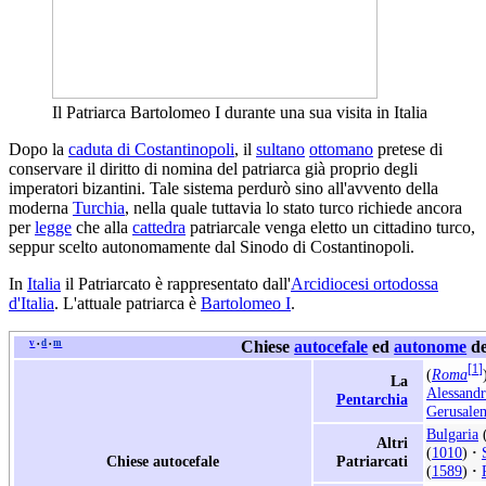
Il Patriarca Bartolomeo I durante una sua visita in Italia
Dopo la
caduta di Costantinopoli
, il
sultano
ottomano
pretese di
conservare il diritto di nomina del patriarca già proprio degli
imperatori bizantini. Tale sistema perdurò sino all'avvento della
moderna
Turchia
, nella quale tuttavia lo stato turco richiede ancora
per
legge
che alla
cattedra
patriarcale venga eletto un cittadino turco,
seppur scelto autonomamente dal Sinodo di Costantinopoli.
In
Italia
il Patriarcato è rappresentato dall'
Arcidiocesi ortodossa
d'Italia
. L'attuale patriarca è
Bartolomeo I
.
v
d
m
Chiese
autocefale
ed
autonome
de
•
•
[
1
]
(
Roma
La
Alessandr
Pentarchia
Gerusal
Bulgaria
Altri
(
1010
)
·
Chiese autocefale
Patriarcati
(
1589
)
·