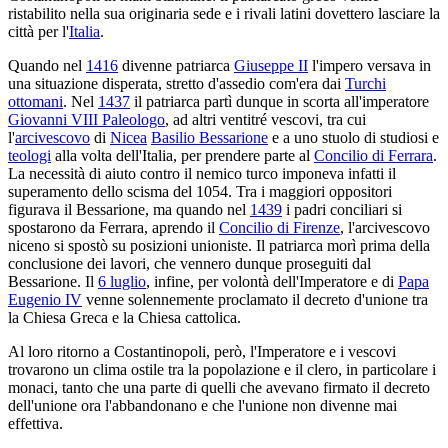
ristabilito nella sua originaria sede e i rivali latini dovettero lasciare la
città per l'
Italia
.
Quando nel
1416
divenne patriarca
Giuseppe II
l'impero versava in
una situazione disperata, stretto d'assedio com'era dai
Turchi
ottomani
. Nel
1437
il patriarca partì dunque in scorta all'imperatore
Giovanni VIII Paleologo
, ad altri ventitré vescovi, tra cui
l'
arcivescovo
di
Nicea
Basilio Bessarione
e a uno stuolo di studiosi e
teologi
alla volta dell'Italia, per prendere parte al
Concilio di Ferrara
.
La necessità di aiuto contro il nemico turco imponeva infatti il
superamento dello scisma del 1054. Tra i maggiori oppositori
figurava il Bessarione, ma quando nel
1439
i padri conciliari si
spostarono da Ferrara, aprendo il
Concilio di Firenze
, l'arcivescovo
niceno si spostò su posizioni unioniste. Il patriarca morì prima della
conclusione dei lavori, che vennero dunque proseguiti dal
Bessarione. Il
6 luglio
, infine, per volontà dell'Imperatore e di
Papa
Eugenio IV
venne solennemente proclamato il decreto d'unione tra
la Chiesa Greca e la Chiesa cattolica.
Al loro ritorno a Costantinopoli, però, l'Imperatore e i vescovi
trovarono un clima ostile tra la popolazione e il clero, in particolare i
monaci, tanto che una parte di quelli che avevano firmato il decreto
dell'unione ora l'abbandonano e che l'unione non divenne mai
effettiva.