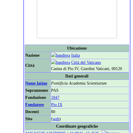
Ubicazione
Nazione
Italia
Città del Vaticano
Città
Casina di Pio IV, Giardini Vaticani, 00120
Dati generali
Nome latino
Pontificia Academia Scientiarum
Soprannome
PAS
Fondazione
1847
Fondatore
Pio IX
Docenti
80
Sito
(
web
)
Coordinate geografiche