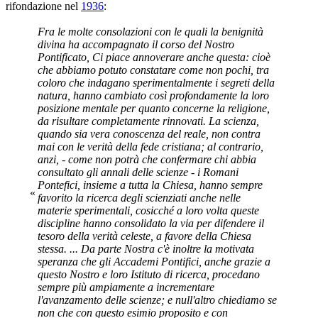
rifondazione nel
1936
:
Fra le molte consolazioni con le quali la benignità
divina ha accompagnato il corso del Nostro
Pontificato, Ci piace annoverare anche questa: cioè
che abbiamo potuto constatare come non pochi, tra
coloro che indagano sperimentalmente i segreti della
natura, hanno cambiato così profondamente la loro
posizione mentale per quanto concerne la religione,
da risultare completamente rinnovati. La scienza,
quando sia vera conoscenza del reale, non contra
mai con le verità della fede cristiana; al contrario,
anzi, - come non potrà che confermare chi abbia
consultato gli annali delle scienze - i Romani
Pontefici, insieme a tutta la Chiesa, hanno sempre
«
favorito la ricerca degli scienziati anche nelle
materie sperimentali, cosicché a loro volta queste
discipline hanno consolidato la via per difendere il
tesoro della verità celeste, a favore della Chiesa
stessa. ... Da parte Nostra c'è inoltre la motivata
speranza che gli Accademi Pontifici, anche grazie a
questo Nostro e loro Istituto di ricerca, procedano
sempre più ampiamente a incrementare
l'avanzamento delle scienze; e null'altro chiediamo se
non che con questo esimio proposito e con