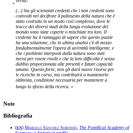
verità?
«
(...) Sia gli scienziati credenti che i non credenti sono
coinvolti nel decifrare il palinsesto della natura che è
stato costruito in un modo così complesso, dove le
tracce dei diversi stadi della lunga evoluzione del
mondo sono state coperte o mischiate tra loro. Il
credente ha il vantaggio di sapere che questo puzzle
ha una soluzione, che in ultima analisi c'è di mezzo
fondalmentalmente l'opera di un'entità intelligente, e
che i problemi interposti dalla natura sono stati
messi per essere risolti e che la loro difficoltà è senza
dubbio proporzionata alle presenti e future capacità
umane. Questo,forse, non gli darà nuove risorse per
le ricerche in corso, ma contribuirà a mantenerlo
ottimista, condizione necessaria per mantenere a
»
lungo lo sforzo della ricerca.
Note
Bibliografia
(
)
Marcelo Sánchez Sorondo
,
The Pontifical Academy of
EN
Sciences: a historical profile