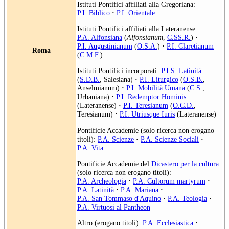
Istituti Pontifici affiliati alla Gregoriana:
P.I. Biblico
·
P.I. Orientale
Istituti Pontifici affiliati alla Lateranense:
P.A. Alfonsiana
(
Alfonsianum
,
C.SS.R.
)
·
P.I. Augustinianum
(
O.S.A.
)
·
P.I. Claretianum
Roma
(
C.M.F.
)
Istituti Pontifici incorporati:
P.I.S. Latinità
(
S.D.B.
, Salesiana)
·
P.I. Liturgico
(
O.S.B.
,
Anselmianum)
·
P.I. Mobilità Umana
(
C.S.
,
Urbaniana)
·
P.I. Redemptor Hominis
(Lateranense)
·
P.I. Teresianum
(
O.C.D.
,
Teresianum)
·
P.I. Utriusque Iuris
(Lateranense)
Pontificie Accademie (solo ricerca non erogano
titoli):
P.A. Scienze
·
P.A. Scienze Sociali
·
P.A. Vita
Pontificie Accademie del
Dicastero per la cultura
(solo ricerca non erogano titoli):
P.A. Archeologia
·
P.A. Cultorum martyrum
·
P.A. Latinità
·
P.A. Mariana
·
P.A. San Tommaso d'Aquino
·
P.A. Teologia
·
P.A. Virtuosi al Pantheon
Altro (erogano titoli):
P.A. Ecclesiastica
·