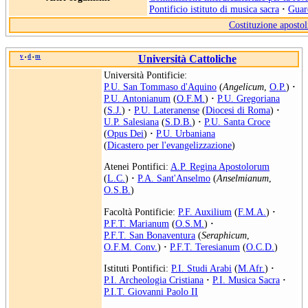
Pontificio istituto di musica sacra
·
Guard
Costituzione apostol
v
d
m
Università Cattoliche
•
•
Università Pontificie:
P.U. San Tommaso d'Aquino
(
Angelicum
,
O.P.
)
·
P.U. Antonianum
(
O.F.M.
)
·
P.U. Gregoriana
(
S.J.
)
·
P.U. Lateranense
(
Diocesi di Roma
)
·
U.P. Salesiana
(
S.D.B.
)
·
P.U. Santa Croce
(
Opus Dei
)
·
P.U. Urbaniana
(
Dicastero per l'evangelizzazione
)
Atenei Pontifici:
A.P. Regina Apostolorum
(
L.C.
)
·
P.A. Sant'Anselmo
(
Anselmianum
,
O.S.B.
)
Facoltà Pontificie:
P.F. Auxilium
(
F.M.A.
)
·
P.F.T. Marianum
(
O.S.M.
)
·
P.F.T. San Bonaventura
(
Seraphicum
,
O.F.M. Conv.
)
·
P.F.T. Teresianum
(
O.C.D.
)
Istituti Pontifici:
P.I. Studi Arabi
(
M.Afr.
)
·
P.I. Archeologia Cristiana
·
P.I. Musica Sacra
·
P.I.T. Giovanni Paolo II