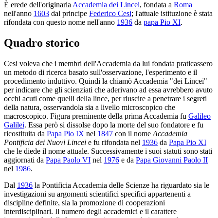
È erede dell'originaria
Accademia dei Lincei
, fondata a
Roma
nell'anno
1603
dal principe
Federico Cesi
; l'attuale istituzione è stata
rifondata con questo nome nell'anno
1936
da
papa Pio XI
.
Quadro storico
Cesi voleva che i membri dell'Accademia da lui fondata praticassero
un metodo di ricerca basato sull'osservazione, l'esperimento e il
procedimento induttivo. Quindi la chiamò Accademia "dei Lincei"
per indicare che gli scienziati che aderivano ad essa avrebbero avuto
occhi acuti come quelli della lince, per riuscire a penetrare i segreti
della natura, osservandola sia a livello microscopico che
macroscopico. Figura preminente della prima Accademia fu
Galileo
Galilei
. Essa però si dissolse dopo la morte del suo fondatore e fu
ricostituita da
Papa Pio IX
nel
1847
con il nome
Accademia
Pontificia dei Nuovi Lincei
e fu rifondata nel
1936
da
Papa Pio XI
che le diede il nome attuale. Successivamente i suoi statuti sono stati
aggiornati da
Papa Paolo VI
nel
1976
e da
Papa Giovanni Paolo II
nel
1986
.
Dal
1936
la Pontificia Accademia delle Scienze ha riguardato sia le
investigazioni su argomenti scientifici specifici appartenenti a
discipline definite, sia la promozione di cooperazioni
interdisciplinari. Il numero degli accademici e il carattere