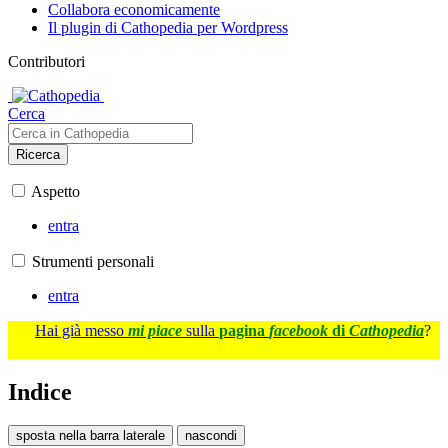
Collabora economicamente
Il plugin di Cathopedia per Wordpress
Contributori
Cerca
Ricerca
Aspetto
entra
Strumenti personali
entra
Hai già messo
mi piace
sulla
pagina
facebook
di
Cathopedia
?
Indice
sposta nella barra laterale
nascondi