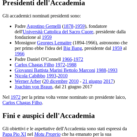
Presidenti dell'Accademia
Gli accademici nominati presidenti sono:
Padre
Agostino Gemelli
(
1878
-
1959
), fondatore
dell'
Università Cattolica del Sacro Cuore
, presidente dalla
fondazione al
1959
Monsignor
Georges Lemaitre
(1894-1966), astronomo che
per primo ebbe l'idea del
Big Bang
, presidente dal
1959
al
1966
Padre Daniel O'Connell
1966
-
1972
Carlos Chagas Filho
1972
-
1988
Giovanni Battista Marini Bettolo Marconi
1988
-
1993
Nicola Cabibbo
1993
-
2010
Werner Arber
(
20 dicembre
2010
-
21 giugno
2017
)
Joachim von Braun
, dal 21 giugno 2017
Nel
1972
per la prima volta venne nominato un presidente laico,
Carlos Chagas Filho
.
Fini e auspici dell'Accademia
Gli obiettivi e le aspettative dell'Accademia sono stati espressi da
Papa Pio XI
nel
Motu Proprio
che ha emanato per la sua