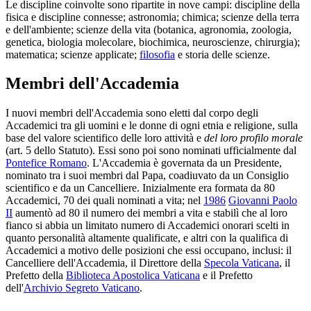
Le discipline coinvolte sono ripartite in nove campi: discipline della
fisica e discipline connesse; astronomia; chimica; scienze della terra
e dell'ambiente; scienze della vita (botanica, agronomia, zoologia,
genetica, biologia molecolare, biochimica, neuroscienze, chirurgia);
matematica; scienze applicate;
filosofia
e storia delle scienze.
Membri dell'Accademia
I nuovi membri dell'Accademia sono eletti dal corpo degli
Accademici tra gli uomini e le donne di ogni etnia e religione, sulla
base del valore scientifico delle loro attività e
del loro profilo morale
(art. 5 dello Statuto). Essi sono poi sono nominati ufficialmente dal
Pontefice Romano
. L'Accademia è governata da un Presidente,
nominato tra i suoi membri dal Papa, coadiuvato da un Consiglio
scientifico e da un Cancelliere. Inizialmente era formata da 80
Accademici, 70 dei quali nominati a vita; nel
1986
Giovanni Paolo
II
aumentò ad 80 il numero dei membri a vita e stabilì che al loro
fianco si abbia un limitato numero di Accademici onorari scelti in
quanto personalità altamente qualificate, e altri con la qualifica di
Accademici a motivo delle posizioni che essi occupano, inclusi: il
Cancelliere dell'Accademia, il Direttore della
Specola Vaticana
, il
Prefetto della
Biblioteca Apostolica Vaticana
e il Prefetto
dell'
Archivio Segreto Vaticano
.