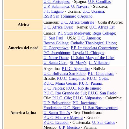
U.C. Portoghese
·
Spagna:
U.P. Comillas
;
U.P. Salamanca
;
U. Navarra
·
Svizzera:
F.T. Lugano
·
Ucraina:
U.C. Ucraina
;
ISSR San Tommaso d'Aquino
Camerun:
U.C. Africa Centrale
·
Costa d'Avorio:
Africa
U.C. Africa Ovest
·
Kenya:
U.C. Africa Est
Canada:
P.I. Studi Medievali
;
Regis College
;
U. Sait Paul
·
USA:
U.C. America
;
Boston College
;
Catholic Theological Union
;
America del nord
U. Georgetown
;
P.F. Immacolata Concezione
;
P.C. Josephinum
;
Loyola U. Chicago
;
U. Notre Dame
;
U. Saint Mary of the Lake
;
U. Santa Clara
;
St. Mary's
;
U. Villanova
Argentina:
P.U.C. Argentina
·
Bolivia:
U.C. Boliviana San Pablo
;
P.U. Chuquisaca
·
Brasile:
P.U.C. Campinas
;
P.U.C. Goiás
;
P.U.C. Minas Gerais
;
P.U.C. Paraná
;
U.C. Pelotas
;
P.U.C. Rio de Janeiro
;
P.U.C. Rio Grande do Sul
;
P.U.C. San Paolo
·
Cile:
P.U.C. Cile
;
P.U.C. Valparaiso
·
Colombia:
U.P. Bolivariana
;
P.U. Javeriana
;
Fondazione U.C. Nord
;
U. San Buenaventura
;
America latina
U. Santo Tomás
·
Rep. Dominicana:
P.U.C. Madre y Maestra
·
Ecuador:
P.U.C. Ecuador
·
Guatemala:
U. San Carlos
·
Messico:
U.P. Messico
·
Panama: