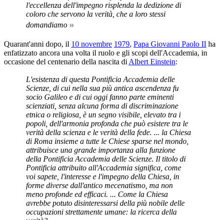
l'eccellenza dell'impegno risplenda la dedizione di
coloro che servono la verità, che a loro stessi
»
domandiamo
Quarant'anni dopo, il
10 novembre
1979
,
Papa Giovanni Paolo II
ha
enfatizzato ancora una volta il ruolo e gli scopi dell'Accademia, in
occasione del centenario della nascita di
Albert Einstein
:
L'esistenza di questa Pontificia Accademia delle
Scienze, di cui nella sua più antica ascendenza fu
socio Galileo e di cui oggi fanno parte eminenti
scienziati, senza alcuna forma di discriminazione
etnica o religiosa, è un segno visibile, elevato tra i
popoli, dell'armonia profonda che può esistere tra le
verità della scienza e le verità della fede. ... la Chiesa
di Roma insieme a tutte le Chiese sparse nel mondo,
attribuisce una grande importanza alla funzione
della Pontificia Accademia delle Scienze. Il titolo di
Pontificia attribuito all'Accademia significa, come
voi sapete, l'interesse e l'impegno della Chiesa, in
forme diverse dall'antico mecenatismo, ma non
meno profonde ed efficaci. ... Come la Chiesa
avrebbe potuto disinteressarsi della più nobile delle
occupazioni strettamente umane: la ricerca della