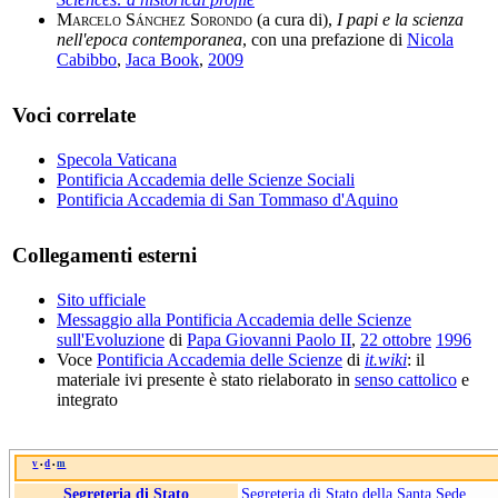
Marcelo Sánchez Sorondo
(a cura di),
I papi e la scienza
nell'epoca contemporanea
, con una prefazione di
Nicola
Cabibbo
,
Jaca Book
,
2009
Voci correlate
Specola Vaticana
Pontificia Accademia delle Scienze Sociali
Pontificia Accademia di San Tommaso d'Aquino
Collegamenti esterni
Sito ufficiale
Messaggio alla Pontificia Accademia delle Scienze
sull'Evoluzione
di
Papa Giovanni Paolo II
,
22 ottobre
1996
Voce
Pontificia Accademia delle Scienze
di
it.wiki
: il
materiale ivi presente è stato rielaborato in
senso cattolico
e
integrato
v
d
m
•
•
Segreteria di Stato
Segreteria di Stato della Santa Sede