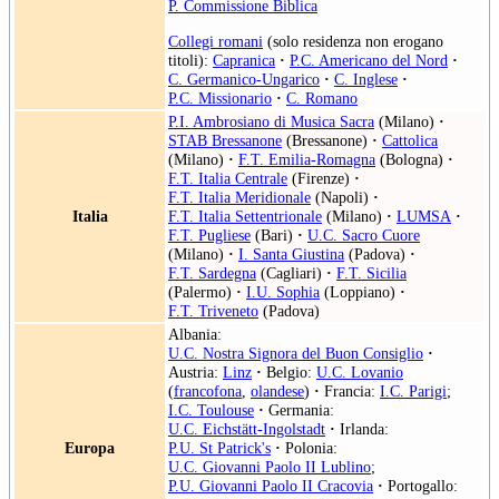
P. Commissione Biblica
Collegi romani
(solo residenza non erogano
titoli):
Capranica
·
P.C. Americano del Nord
·
C. Germanico-Ungarico
·
C. Inglese
·
P.C. Missionario
·
C. Romano
P.I. Ambrosiano di Musica Sacra
(Milano)
·
STAB Bressanone
(Bressanone)
·
Cattolica
(Milano)
·
F.T. Emilia-Romagna
(Bologna)
·
F.T. Italia Centrale
(Firenze)
·
F.T. Italia Meridionale
(Napoli)
·
Italia
F.T. Italia Settentrionale
(Milano)
·
LUMSA
·
F.T. Pugliese
(Bari)
·
U.C. Sacro Cuore
(Milano)
·
I. Santa Giustina
(Padova)
·
F.T. Sardegna
(Cagliari)
·
F.T. Sicilia
(Palermo)
·
I.U. Sophia
(Loppiano)
·
F.T. Triveneto
(Padova)
Albania:
U.C. Nostra Signora del Buon Consiglio
·
Austria:
Linz
·
Belgio:
U.C. Lovanio
(
francofona
,
olandese
)
·
Francia:
I.C. Parigi
;
I.C. Toulouse
·
Germania:
U.C. Eichstätt-Ingolstadt
·
Irlanda:
Europa
P.U. St Patrick's
·
Polonia:
U.C. Giovanni Paolo II Lublino
;
P.U. Giovanni Paolo II Cracovia
·
Portogallo: