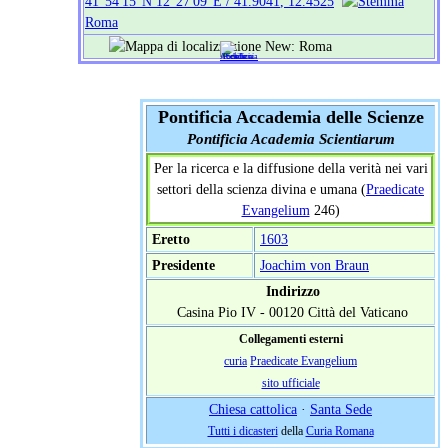
41°54′15″N
12°27′09″E
/
41.9041
,
12.4525
Roma
Pontificia Accademia delle Scienze
Pontificia Academia Scientiarum
Per la ricerca e la diffusione della verità nei vari
settori della scienza divina e umana (
Praedicate
Evangelium
246)
Eretto
1603
Presidente
Joachim von Braun
Indirizzo
Casina Pio IV - 00120 Città del Vaticano
Collegamenti esterni
curia
Praedicate Evangelium
sito ufficiale
Chiesa cattolica
·
Santa Sede
Tutti i dicasteri
della
Curia Romana