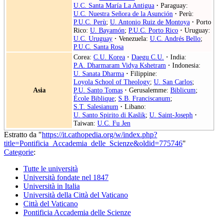
U.C. Santa María La Antigua
·
Paraguay:
U.C. Nuestra Señora de la Asunción
·
Perù:
P.U.C. Perù
;
U. Antonio Ruiz de Montoya
·
Porto
Rico:
U. Bayamón
;
P.U.C. Porto Rico
·
Uruguay:
U.C. Uruguay
·
Venezuela:
U.C. Andrés Bello
;
P.U.C. Santa Rosa
Corea:
C.U. Korea
·
Daegu C.U.
·
India:
P.A. Dharmaram Vidya Kshetram
·
Indonesia:
U. Sanata Dharma
·
Filippine:
Loyola School of Theology
;
U. San Carlos
;
Asia
P.U. Santo Tomas
·
Gerusalemme:
Biblicum
;
École Biblique
;
S.B. Franciscanum
;
S.T. Salesianum
·
Libano:
U. Santo Spirito di Kaslik
;
U. Saint-Joseph
·
Taiwan:
U.C. Fu Jen
Estratto da "
https://it.cathopedia.org/w/index.php?
title=Pontificia_Accademia_delle_Scienze&oldid=775746
"
Categorie
:
Tutte le università
Università fondate nel 1847
Università in Italia
Università della Città del Vaticano
Città del Vaticano
Pontificia Accademia delle Scienze