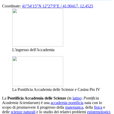
Coordinate:
41°54′15″N
12°27′9″E
/
41.90417
,
12.4525
L'ingresso dell'Accademia
La Pontificia Accademia delle Scienze e Casina Pio IV
La
Pontificia Accademia delle Scienze
(in
latino
:
Pontificia
Academia Scientiarum
) è una
accademia pontificia
nata con lo
scopo di promuovere il progresso della
matematica
, della
fisica
e
delle
scienze naturali
e lo studio dei relativi problemi
epistemologici
.