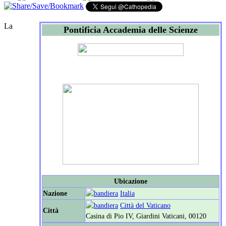
La
Pontificia Accademia delle Scienze
Ubicazione
Nazione
Italia
Città del Vaticano
Città
Casina di Pio IV, Giardini Vaticani, 00120