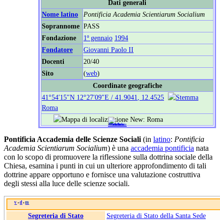
Dati generali
Nome latino
Pontificia Academia Scientiarum Socialium
Soprannome
PASS
Fondazione
1º gennaio
1994
Fondatore
Giovanni Paolo II
Docenti
20/40
Sito
(
web
)
Coordinate geografiche
41°54′15″N
12°27′09″E
/
41.9041
,
12.4525
Roma
Pontificia Accademia delle Scienze Sociali
(in
latino
:
Pontificia
Academia Scientiarum Socialium
) è una
accademia pontificia
nata
con lo scopo di promuovere la riflessione sulla dottrina sociale della
Chiesa, esamina i punti in cui un ulteriore approfondimento di tali
dottrine appare opportuno e fornisce una valutazione costruttiva
degli stessi alla luce delle scienze sociali.
v
d
m
•
•
Segreteria di Stato
Segreteria di Stato della Santa Sede