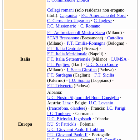
P. Commissione Biblica
Collegi romani
(solo residenza non erogano
titoli):
Capranica
·
P.C. Americano del Nord
·
C. Germanico-Ungarico
·
C. Inglese
·
P.C. Missionario
·
C. Romano
P.I. Ambrosiano di Musica Sacra
(Milano)
·
STAB Bressanone
(Bressanone)
·
Cattolica
(Milano)
·
F.T. Emilia-Romagna
(Bologna)
·
F.T. Italia Centrale
(Firenze)
·
F.T. Italia Meridionale
(Napoli)
·
Italia
F.T. Italia Settentrionale
(Milano)
·
LUMSA
·
F.T. Pugliese
(Bari)
·
U.C. Sacro Cuore
(Milano)
·
I. Santa Giustina
(Padova)
·
F.T. Sardegna
(Cagliari)
·
F.T. Sicilia
(Palermo)
·
I.U. Sophia
(Loppiano)
·
F.T. Triveneto
(Padova)
Albania:
U.C. Nostra Signora del Buon Consiglio
·
Austria:
Linz
·
Belgio:
U.C. Lovanio
(
francofona
,
olandese
)
·
Francia:
I.C. Parigi
;
I.C. Toulouse
·
Germania:
U.C. Eichstätt-Ingolstadt
·
Irlanda:
Europa
P.U. St Patrick's
·
Polonia:
U.C. Giovanni Paolo II Lublino
;
P.U. Giovanni Paolo II
·
Portogallo:
U.C. Portoghese
·
Spagna:
U.P. Comillas
;