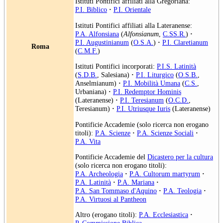
Istituti Pontifici affiliati alla Gregoriana:
P.I. Biblico
·
P.I. Orientale
Istituti Pontifici affiliati alla Lateranense:
P.A. Alfonsiana
(
Alfonsianum
,
C.SS.R.
)
·
P.I. Augustinianum
(
O.S.A.
)
·
P.I. Claretianum
Roma
(
C.M.F.
)
Istituti Pontifici incorporati:
P.I.S. Latinità
(
S.D.B.
, Salesiana)
·
P.I. Liturgico
(
O.S.B.
,
Anselmianum)
·
P.I. Mobilità Umana
(
C.S.
,
Urbaniana)
·
P.I. Redemptor Hominis
(Lateranense)
·
P.I. Teresianum
(
O.C.D.
,
Teresianum)
·
P.I. Utriusque Iuris
(Lateranense)
Pontificie Accademie (solo ricerca non erogano
titoli):
P.A. Scienze
·
P.A. Scienze Sociali
·
P.A. Vita
Pontificie Accademie del
Dicastero per la cultura
(solo ricerca non erogano titoli):
P.A. Archeologia
·
P.A. Cultorum martyrum
·
P.A. Latinità
·
P.A. Mariana
·
P.A. San Tommaso d'Aquino
·
P.A. Teologia
·
P.A. Virtuosi al Pantheon
Altro (erogano titoli):
P.A. Ecclesiastica
·