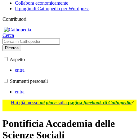
Collabora economicamente
Il plugin di Cathopedia per Wordpress
Contributori
Cerca
Ricerca
Aspetto
entra
Strumenti personali
entra
Hai già messo
mi piace
sulla
pagina
facebook
di
Cathopedia
?
Pontificia Accademia delle
Scienze Sociali