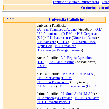
Pontificio istituto di musica sacra
·
Guard
Costituzione apostol
v
d
m
Università Cattoliche
•
•
Università Pontificie:
P.U. San Tommaso d'Aquino
(
Angelicum
,
O.P.
)
·
P.U. Antonianum
(
O.F.M.
)
·
P.U. Gregoriana
(
S.J.
)
·
P.U. Lateranense
(
Diocesi di Roma
)
·
U.P. Salesiana
(
S.D.B.
)
·
P.U. Santa Croce
(
Opus Dei
)
·
P.U. Urbaniana
(
Dicastero per l'evangelizzazione
)
Atenei Pontifici:
A.P. Regina Apostolorum
(
L.C.
)
·
P.A. Sant'Anselmo
(
Anselmianum
,
O.S.B.
)
Facoltà Pontificie:
P.F. Auxilium
(
F.M.A.
)
·
P.F.T. Marianum
(
O.S.M.
)
·
P.F.T. San Bonaventura
(
Seraphicum
,
O.F.M. Conv.
)
·
P.F.T. Teresianum
(
O.C.D.
)
Istituti Pontifici:
P.I. Studi Arabi
(
M.Afr.
)
·
P.I. Archeologia Cristiana
·
P.I. Musica Sacra
·
P.I.T. Giovanni Paolo II