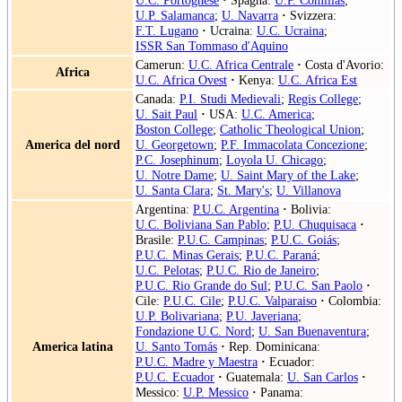
U.P. Salamanca
;
U. Navarra
·
Svizzera:
F.T. Lugano
·
Ucraina:
U.C. Ucraina
;
ISSR San Tommaso d'Aquino
Camerun:
U.C. Africa Centrale
·
Costa d'Avorio:
Africa
U.C. Africa Ovest
·
Kenya:
U.C. Africa Est
Canada:
P.I. Studi Medievali
;
Regis College
;
U. Sait Paul
·
USA:
U.C. America
;
Boston College
;
Catholic Theological Union
;
America del nord
U. Georgetown
;
P.F. Immacolata Concezione
;
P.C. Josephinum
;
Loyola U. Chicago
;
U. Notre Dame
;
U. Saint Mary of the Lake
;
U. Santa Clara
;
St. Mary's
;
U. Villanova
Argentina:
P.U.C. Argentina
·
Bolivia:
U.C. Boliviana San Pablo
;
P.U. Chuquisaca
·
Brasile:
P.U.C. Campinas
;
P.U.C. Goiás
;
P.U.C. Minas Gerais
;
P.U.C. Paraná
;
U.C. Pelotas
;
P.U.C. Rio de Janeiro
;
P.U.C. Rio Grande do Sul
;
P.U.C. San Paolo
·
Cile:
P.U.C. Cile
;
P.U.C. Valparaiso
·
Colombia:
U.P. Bolivariana
;
P.U. Javeriana
;
Fondazione U.C. Nord
;
U. San Buenaventura
;
America latina
U. Santo Tomás
·
Rep. Dominicana:
P.U.C. Madre y Maestra
·
Ecuador:
P.U.C. Ecuador
·
Guatemala:
U. San Carlos
·
Messico:
U.P. Messico
·
Panama: