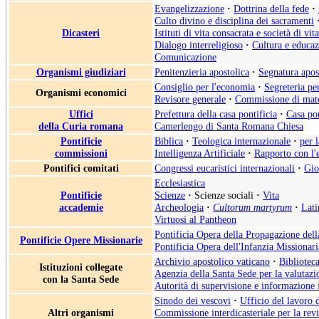
Evangelizzazione
·
Dottrina della fede
·
Culto divino e disciplina dei sacramenti
Dicasteri
Istituti di vita consacrata e società di vit
Dialogo interreligioso
·
Cultura e educa
Comunicazione
Organismi giudiziari
Penitenzieria apostolica
·
Segnatura apos
Consiglio per l'economia
·
Segreteria pe
Organismi economici
Revisore generale
·
Commissione di mate
Uffici
Prefettura della casa pontificia
·
Casa pon
della Curia romana
Camerlengo di Santa Romana Chiesa
Pontificie
Biblica
·
Teologica internazionale
·
per 
commissioni
Intelligenza Artificiale
·
Rapporto con l'
Pontifici comitati
Congressi eucaristici internazionali
·
Gio
Ecclesiastica
Pontificie
Scienze
·
Scienze sociali
·
Vita
accademie
Archeologia
·
Cultorum martyrum
·
Lati
Virtuosi al Pantheon
Pontificia Opera della Propagazione del
Pontificie Opere Missionarie
Pontificia Opera dell'Infanzia Missionari
Archivio apostolico vaticano
·
Biblioteca
Istituzioni collegate
Agenzia della Santa Sede per la valutazio
con la Santa Sede
Autorità di supervisione e informazione 
Sinodo dei vescovi
·
Ufficio del lavoro 
Altri organismi
Commissione interdicasteriale per la rev