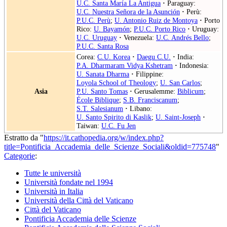
U.C. Santa María La Antigua
·
Paraguay:
U.C. Nuestra Señora de la Asunción
·
Perù:
P.U.C. Perù
;
U. Antonio Ruiz de Montoya
·
Porto
Rico:
U. Bayamón
;
P.U.C. Porto Rico
·
Uruguay:
U.C. Uruguay
·
Venezuela:
U.C. Andrés Bello
;
P.U.C. Santa Rosa
Corea:
C.U. Korea
·
Daegu C.U.
·
India:
P.A. Dharmaram Vidya Kshetram
·
Indonesia:
U. Sanata Dharma
·
Filippine:
Loyola School of Theology
;
U. San Carlos
;
Asia
P.U. Santo Tomas
·
Gerusalemme:
Biblicum
;
École Biblique
;
S.B. Franciscanum
;
S.T. Salesianum
·
Libano:
U. Santo Spirito di Kaslik
;
U. Saint-Joseph
·
Taiwan:
U.C. Fu Jen
Estratto da "
https://it.cathopedia.org/w/index.php?
title=Pontificia_Accademia_delle_Scienze_Sociali&oldid=775748
"
Categorie
:
Tutte le università
Università fondate nel 1994
Università in Italia
Università della Città del Vaticano
Città del Vaticano
Pontificia Accademia delle Scienze