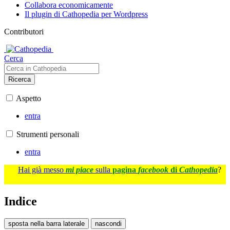
Collabora economicamente
Il plugin di Cathopedia per Wordpress
Contributori
Cerca
Ricerca
Aspetto
entra
Strumenti personali
entra
Hai già messo
mi piace
sulla
pagina
facebook
di
Cathopedia
?
Indice
sposta nella barra laterale
nascondi