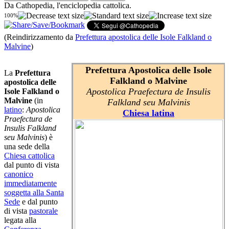
Da Cathopedia, l'enciclopedia cattolica.
100%
(Reindirizzamento da
Prefettura apostolica delle Isole Falkland o
Malvine
)
Prefettura Apostolica delle Isole
La
Prefettura
Falkland o Malvine
apostolica delle
Apostolica Praefectura de Insulis
Isole Falkland o
Malvine
(in
Falkland seu Malvinis
latino
:
Apostolica
Chiesa latina
Praefectura de
Insulis Falkland
seu Malvinis
) è
una sede della
Chiesa cattolica
dal punto di vista
canonico
immediatamente
soggetta alla Santa
Sede
e dal punto
di vista
pastorale
legata alla