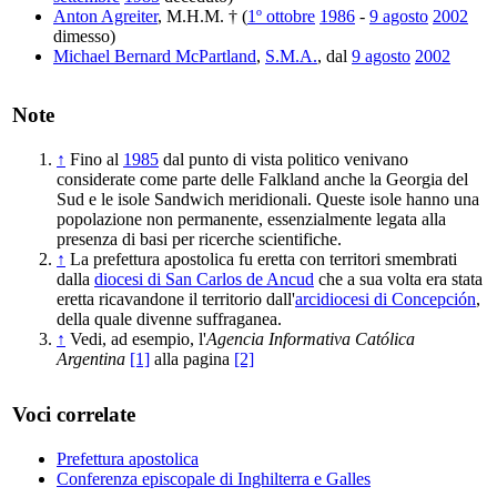
Anton Agreiter
, M.H.M. † (
1º ottobre
1986
-
9 agosto
2002
dimesso)
Michael Bernard McPartland
,
S.M.A.
, dal
9 agosto
2002
Note
↑
Fino al
1985
dal punto di vista politico venivano
considerate come parte delle Falkland anche la Georgia del
Sud e le isole Sandwich meridionali. Queste isole hanno una
popolazione non permanente, essenzialmente legata alla
presenza di basi per ricerche scientifiche.
↑
La prefettura apostolica fu eretta con territori smembrati
dalla
diocesi di San Carlos de Ancud
che a sua volta era stata
eretta ricavandone il territorio dall'
arcidiocesi di Concepción
,
della quale divenne suffraganea.
↑
Vedi, ad esempio, l'
Agencia Informativa Católica
Argentina
[1]
alla pagina
[2]
Voci correlate
Prefettura apostolica
Conferenza episcopale di Inghilterra e Galles