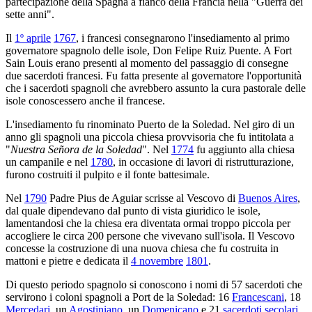
partecipazione della Spagna a fianco della Francia nella "Guerra dei
sette anni".
Il
1º aprile
1767
, i francesi consegnarono l'insediamento al primo
governatore spagnolo delle isole, Don Felipe Ruiz Puente. A Fort
Sain Louis erano presenti al momento del passaggio di consegne
due sacerdoti francesi. Fu fatta presente al governatore l'opportunità
che i sacerdoti spagnoli che avrebbero assunto la cura pastorale delle
isole conoscessero anche il francese.
L'insediamento fu rinominato Puerto de la Soledad. Nel giro di un
anno gli spagnoli una piccola chiesa provvisoria che fu intitolata a
"
Nuestra Señora de la Soledad
". Nel
1774
fu aggiunto alla chiesa
un campanile e nel
1780
, in occasione di lavori di ristrutturazione,
furono costruiti il pulpito e il fonte battesimale.
Nel
1790
Padre Pius de Aguiar scrisse al Vescovo di
Buenos Aires
,
dal quale dipendevano dal punto di vista giuridico le isole,
lamentandosi che la chiesa era diventata ormai troppo piccola per
accogliere le circa 200 persone che vivevano sull'isola. Il Vescovo
concesse la costruzione di una nuova chiesa che fu costruita in
mattoni e pietre e dedicata il
4 novembre
1801
.
Di questo periodo spagnolo si conoscono i nomi di 57 sacerdoti che
servirono i coloni spagnoli a Port de la Soledad: 16
Francescani
, 18
Mercedari
, un
Agostiniano
, un
Domenicano
e 21
sacerdoti secolari
.