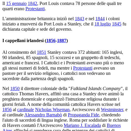
Il
15 gennaio
1842
, Port Louis contava 78 persone delle quali tre
quarti erano
Protestanti
.
L'amministrazione britannica iniziò nel
1843
e nel
1844
i coloni
iniziato a muoversi da Port Louis a Stanley, che il
18 luglio
1845
fu
dichiarata capitale e sede del governo.
I cappellani irlandesi (
1856
-
1887
)
Al censimento del
1851
Stanley contava 372 abitanti: 165 inglesi,
90 irlandesi, 85 spagnoli, 15 scozzesi e un gruppetto di tedeschi,
americani e francesi. I Cattolici e i Protestanti avevano più o meno
gli stessi numeri di fedeli, ma mentre i
Protestanti
avevano un
pastore per il servizio religioso, i cattolici non vedevano un
sacerdote dalla partenza degli spagnoli.
Nel
1850
il direttore coloniale della "
Falkland Islands Company
", il
cattolico Thomas Havers, affittò una casa a Stanley dove animò la
preghiera domenicale e organizzò l'istruzione religiosa durante i
giorni feriali. A nome della comunità cattolica Havers scrisse nel
1856
al
cardinale
Nicholas Wiseman
, Arcivescovo di
Westminster
, e
al cardinale
Alessandro Barnabò
di
Propaganda Fide
, chiedendo
l'aiuto di sacerdoti di lingua inglese. Roma per soddisfare le richieste
di Havers contattò l'Arcivescovo
Mariano J. Escalada
di
Buenos
Aires
affinché si prendesse cura delle esigenze dei cattolici di