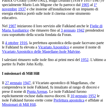
Patrick O'Grady (1890-1902), Hugh Drumm (1934 e 1937-1947) e
specialmente Mario Luis Migone che fu parroco dal
1905
al
1º
novembre
1937
e che insieme all'installazione di un impianto di
energia elettrica portò sulle isole il cinema come strumento
educativo.
Nel
1907
iniziarono il loro servizio alle Falkland anche le
Figlie di
Maria Ausiliatrice
che rimasero fino al
3 gennaio
1942
prendendosi
cura soprattutto della scuola fondata da Foran.
Il
4 ottobre
1916
, la prefettura apostolica della quale facevano parte
le Falkland fu elevata a
Vicariato Apostolico
e assunse il nome di
Vicariato Apostolico delle Magellane-Isole Malvine
.
I salesiani rimasero sulle isole fino ai primi mesi del
1952
. L'ultimo a
partire fu Padre John Kelly.
I missionari di Mill Hill
Il
27 gennaio
1947
, il Vicariato apostolico di Magellanas, che
comprendeva le isole Falkland, fu innalzato al rango di diocesi e
prese il nome di
Punta Arenas
. Le isole Falkland furono
esplicitamente escluse dalla nuova diocesi. Il
10 gennaio
1952
le
isole Falkland furono erette come
Prefettura apostolica
e affidate ai
Missionari di Mill Hill
.