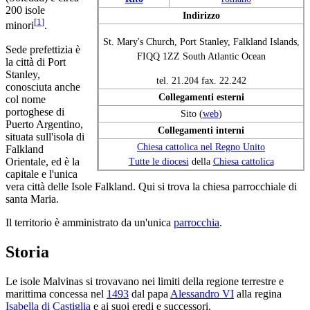
200 isole
Indirizzo
[
1
]
minori
.
St. Mary's Church, Port Stanley, Falkland Islands,
Sede prefettizia è
FIQQ 1ZZ South Atlantic Ocean
la città di Port
Stanley,
tel. 21.204 fax. 22.242
conosciuta anche
Collegamenti esterni
col nome
portoghese di
Sito (
web
)
Puerto Argentino,
Collegamenti interni
situata sull'isola di
Chiesa cattolica nel Regno Unito
Falkland
Tutte le diocesi
della
Chiesa cattolica
Orientale, ed è la
capitale e l'unica
vera città delle Isole Falkland. Qui si trova la chiesa parrocchiale di
santa Maria.
Il territorio è amministrato da un'unica
parrocchia
.
Storia
Le isole Malvinas si trovavano nei limiti della regione terrestre e
marittima concessa nel
1493
dal papa
Alessandro VI
alla regina
Isabella di Castiglia
e ai suoi eredi e successori.