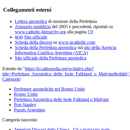
Collegamenti esterni
Lettera apostolica
di erezione della Prefettura
Annuario pontificio
del 2005 e precedenti, riportati su
www.catholic-hierarchy.org
alla pagina
[3]
(
)
Sito ufficiale
EN
Scheda della diocesi
su
www.gcatholic.com
Scheda della Prefettura apostolica
sul
sito della
Agencia
Informativa Católica Argentina
(AICA)
Sito ufficiale della Prefettura apostolica
Estratto da "
https://it.cathopedia.org/w/index.php?
title=Prefettura_Apostolica_delle_Isole_Falkland_o_Malvine&oldid
Categorie
:
Prefetture apostoliche nel Regno Unito
Regno Unito
Prefettura Apostolica delle Isole Falkland o Malvine
Port Stanley
Puerto Argentino
Categoria nascosta:
Template Diocesi della Chiesa - Ch valorizzato male