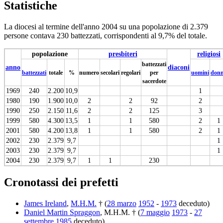
Statistiche
La diocesi al termine dell'anno 2004 su una popolazione di 2.379
persone contava 230 battezzati, corrispondenti al 9,7% del totale.
popolazione
presbiteri
religiosi
battezzati
anno
diaconi
battezzati
totale
%
numero
secolari
regolari
per
uomini
don
sacerdote
1969
240
2.200
10,9
1
1980
190
1.900
10,0
2
2
92
2
1990
250
2.150
11,6
2
2
125
3
1999
580
4.300
13,5
1
1
580
2
1
2001
580
4.200
13,8
1
1
580
2
1
2002
230
2.379
9,7
1
2003
230
2.379
9,7
1
2004
230
2.379
9,7
1
1
230
Cronotassi dei prefetti
James Ireland
,
M.H.M.
† (
28 marzo
1952
-
1973
deceduto)
Daniel Martin Spraggon
, M.H.M. † (
7 maggio
1973
-
27
settembre
1985
deceduto)