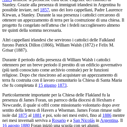
Stanley. Grazie alla presenza di immigrati irlandesi in Argentina fu
possibile inviare, nel
1857
, uno dei loro cappellani, Padre Laurence
Kirwan, a Stanley. Durante la sua presenza i cattolici cercarono di
ottenere un appezzamento di terra per la costruzione di una chiesa. Il
progetto fu congelato nell'attesa che i fedeli raccogliessero almeno
tre quinti della somma necessaria.
Altri cappellani irlandesi che servirono i cattolici delle Falkland
furono Patrick Dillon (1866), William Walsh (1872) e Felix M.
Grisar (1887).
Durante il periodo della presenza di William Walsh i cattolici
ottennero per un breve periodo il prestito di un edificio governativo
(più tardi conosciuto come archivio centrale) per le funzioni
religiose. Dopo che riuscirono ad acquistare un appezzamento di
terra fu costruita con il lavoro comunitario la Chiesa di Santa Maria
che fu completata il
15 giugno
1873
.
Particolarmente importante per la Chiesa delle Flakland fu la
presenza di James Foran, un parroco della diocesi di Hexham e
Newcastle, il quale si offrì come missionario volontario dopo aver
sentito della lettera di Havers a Wiseman. James Foran rimase sulle
isole dal
1875
al
1881
e poi, solo nei mesi estivi, fino al
1886
mentre
nei mesi invernali serviva a
Rosario
e a
San Nicolás
in
Argentina
. Il
16 agosto
1880
Foran iniziò una scuola con sei alunni.