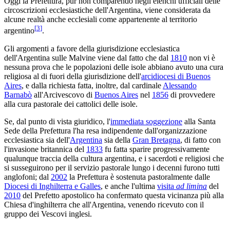
Oggi la Prefettura, pur non comparendo negli elenchi ufficiali delle
circoscrizioni ecclesiastiche dell'Argentina, viene considerata da
alcune realtà anche ecclesiali come appartenente al territorio
[
3
]
argentino
.
Gli argomenti a favore della giurisdizione ecclesiastica
dell'Argentina sulle Malvine viene dal fatto che dal
1810
non vi è
nessuna prova che le popolazioni delle isole abbiano avuto una cura
religiosa al di fuori della giurisdizione dell'
arcidiocesi di Buenos
Aires
, e dalla richiesta fatta, inoltre, dal cardinale
Alessando
Barnabò
all'Arcivescovo di
Buenos Aires
nel
1856
di provvedere
alla cura pastorale dei cattolici delle isole.
Se, dal punto di vista giuridico, l'
immediata soggezione
alla Santa
Sede della Prefettura l'ha resa indipendente dall'organizzazione
ecclesiastica sia dell'
Argentina
sia della
Gran Bretagna
, di fatto con
l'invasione britannica del
1833
fu fatta sparire progressivamente
qualunque traccia della cultura argentina, e i sacerdoti e religiosi che
si susseguirono per il servizio pastorale lungo i decenni furono tutti
anglofoni; dal
2002
la Prefettura è sostenuta pastoralmente dalle
Diocesi di Inghilterra e Galles
, e anche l'ultima
visita
ad limina
del
2010
del Prefetto apostolico ha confermato questa vicinanza più alla
Chiesa d'inghilterra che all'Argentina, venendo ricevuto con il
gruppo dei Vescovi inglesi.