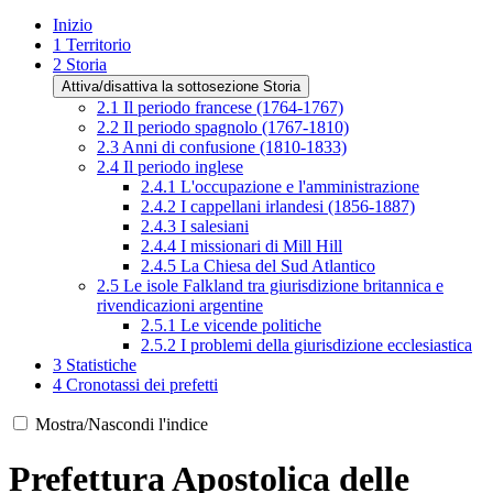
Inizio
1
Territorio
2
Storia
Attiva/disattiva la sottosezione Storia
2.1
Il periodo francese (1764-1767)
2.2
Il periodo spagnolo (1767-1810)
2.3
Anni di confusione (1810-1833)
2.4
Il periodo inglese
2.4.1
L'occupazione e l'amministrazione
2.4.2
I cappellani irlandesi (1856-1887)
2.4.3
I salesiani
2.4.4
I missionari di Mill Hill
2.4.5
La Chiesa del Sud Atlantico
2.5
Le isole Falkland tra giurisdizione britannica e
rivendicazioni argentine
2.5.1
Le vicende politiche
2.5.2
I problemi della giurisdizione ecclesiastica
3
Statistiche
4
Cronotassi dei prefetti
Mostra/Nascondi l'indice
Prefettura Apostolica delle