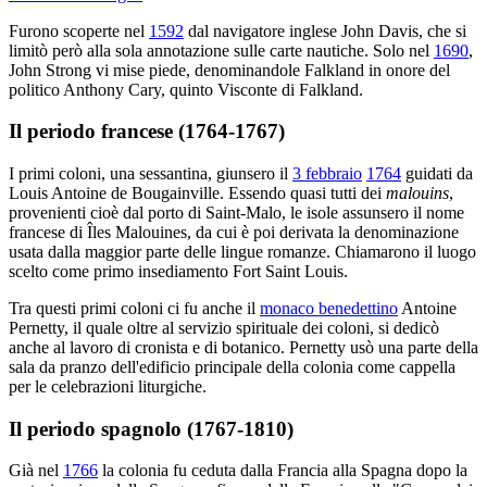
Furono scoperte nel
1592
dal navigatore inglese John Davis, che si
limitò però alla sola annotazione sulle carte nautiche. Solo nel
1690
,
John Strong vi mise piede, denominandole Falkland in onore del
politico Anthony Cary, quinto Visconte di Falkland.
Il periodo francese (1764-1767)
I primi coloni, una sessantina, giunsero il
3 febbraio
1764
guidati da
Louis Antoine de Bougainville. Essendo quasi tutti dei
malouins
,
provenienti cioè dal porto di Saint-Malo, le isole assunsero il nome
francese di Îles Malouines, da cui è poi derivata la denominazione
usata dalla maggior parte delle lingue romanze. Chiamarono il luogo
scelto come primo insediamento Fort Saint Louis.
Tra questi primi coloni ci fu anche il
monaco benedettino
Antoine
Pernetty, il quale oltre al servizio spirituale dei coloni, si dedicò
anche al lavoro di cronista e di botanico. Pernetty usò una parte della
sala da pranzo dell'edificio principale della colonia come cappella
per le celebrazioni liturgiche.
Il periodo spagnolo (1767-1810)
Già nel
1766
la colonia fu ceduta dalla Francia alla Spagna dopo la