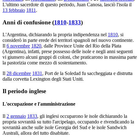
L'ultimo sacerdote di questo periodo, Juan Canosa, lasciò l'isola il
13 febbraio
1811
.
Anni di confusione (
1810
-
1833
)
L'Argentina, dichiarando la propria indipendenza nel
1810
, si
considerò in parte erede dei territori spagnoli nel nuovo continente.
Il
6 novembre
1820
, dalle Province Unite del Rio della Plata
(Argentina), infatti, prese possesso delle isole e negli anni seguenti
vi giunsero alcuni gruppi di coloni, che praticarono in massima parte
la pastorizia come mezzo di sostentamento.
Il
28 dicembre
1831
, Port de la Soledad fu saccheggiata e distrutta
dalla corvetta Lexington degli Stati Uniti.
Il periodo inglese
L'occupazione e l'amministrazione
Il
2 gennaio
1833
, gli inglesi occuparono le isole dichiarando la
propria sovranità su tutto l'arcipelago, occupando e rivendicando la
sovranità anche sulle isole Georgia del Sud e le isole Sandwich
Australi, allora del tutto disabitate.