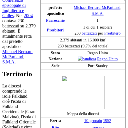
Conferenza
episcopale di
prefetto
Michael Bernard McPartland
,
Inghilterra e
apostolico
S.M.A.
Galles
. Nel
2004
Parrocchie
1
contava 230
battezzati su 2.379
1 di cui 1 secolari
Presbiteri
abitanti. È
230
battezzati
per
Presbitero
attualmente retta
2.379 abitanti in 16.000 km²
dal prefetto
230 battezzati (9,7% del totale)
apostolico
Michael Bernard
Stato
Regno Unito
McPartland
,
Nazione
Regno Unito
S.M.A.
Sede
Port Stanley
Territorio
La diocesi
comprende le
isole Falkland,
cioè l'isola di
Falkland
Occidentale (Gran
Mappa della diocesi
Malvina), l'isola di
Eretta
10 gennaio
1952
Falkland Orientale
(Soledad) e circa
Rito
romano