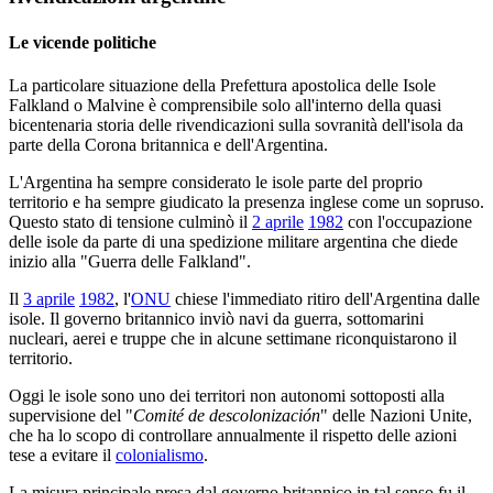
Le vicende politiche
La particolare situazione della Prefettura apostolica delle Isole
Falkland o Malvine è comprensibile solo all'interno della quasi
bicentenaria storia delle rivendicazioni sulla sovranità dell'isola da
parte della Corona britannica e dell'Argentina.
L'Argentina ha sempre considerato le isole parte del proprio
territorio e ha sempre giudicato la presenza inglese come un sopruso.
Questo stato di tensione culminò il
2 aprile
1982
con l'occupazione
delle isole da parte di una spedizione militare argentina che diede
inizio alla "Guerra delle Falkland".
Il
3 aprile
1982
, l'
ONU
chiese l'immediato ritiro dell'Argentina dalle
isole. Il governo britannico inviò navi da guerra, sottomarini
nucleari, aerei e truppe che in alcune settimane riconquistarono il
territorio.
Oggi le isole sono uno dei territori non autonomi sottoposti alla
supervisione del "
Comité de descolonización
" delle Nazioni Unite,
che ha lo scopo di controllare annualmente il rispetto delle azioni
tese a evitare il
colonialismo
.
La misura principale presa dal governo britannico in tal senso fu il