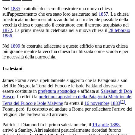
Nel
1885
i cattolici decisero di costruire una nuova chiesa
sull'appezzamento che era stato loro assicurato nel
1857
. La chiesa
fu edificata in due mesi utilizzando tutto il materiale possibile della
vecchia chiesa e pagando il costruttore con il terreno acquistato nel
1872
. La prima messa fu celebrata nella nuova chiesa il
28 febbraio
1886
.
Nel
1899
fu costruita adiacente a questo edificio una nuova chiesa
più grande mentre la vecchia chiesa fu utilizzata come scuola e per
le necessità della parrocchia.
I salesiani
James Foran aveva ripetutamente suggerito che la Patagonia a sud
del Rio Negro, la Terra del Fuoco e le isole Falkland dovessero
essere costituite in
prefettura apostolica
e affidata ai
Salesiani di Don
Bosco
. In effetti la
prefettura apostolica della Patagonia Meridionale,
[
2
]
Terra del Fuoco e Isole Malvine
fu eretta il
16 novembre
1883
.
Foran, però, fu costretto ad andare a Roma per sollecitare l'arrivo dei
religiosi che tardavano ad arrivare.
Patrick J. Diamond fu il primo salesiano che, il
19 aprile
1888
,
arrivò a Stanley. Altri salesiani particolarmente ricordati furono