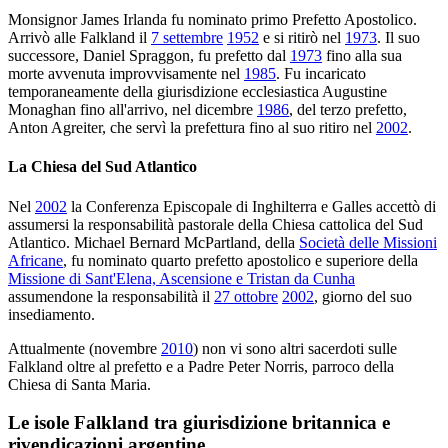
Monsignor James Irlanda fu nominato primo Prefetto Apostolico.
Arrivò alle Falkland il
7 settembre
1952
e si ritirò nel
1973
. Il suo
successore, Daniel Spraggon, fu prefetto dal
1973
fino alla sua
morte avvenuta improvvisamente nel
1985
. Fu incaricato
temporaneamente della giurisdizione ecclesiastica Augustine
Monaghan fino all'arrivo, nel dicembre
1986
, del terzo prefetto,
Anton Agreiter, che servì la prefettura fino al suo ritiro nel
2002
.
La Chiesa del Sud Atlantico
Nel
2002
la Conferenza Episcopale di Inghilterra e Galles accettò di
assumersi la responsabilità pastorale della Chiesa cattolica del Sud
Atlantico. Michael Bernard McPartland, della
Società delle Missioni
Africane
, fu nominato quarto prefetto apostolico e superiore della
Missione di Sant'Elena, Ascensione e Tristan da Cunha
assumendone la responsabilità il
27 ottobre
2002
, giorno del suo
insediamento.
Attualmente (novembre
2010
) non vi sono altri sacerdoti sulle
Falkland oltre al prefetto e a Padre Peter Norris, parroco della
Chiesa di Santa Maria.
Le isole Falkland tra giurisdizione britannica e
rivendicazioni argentine