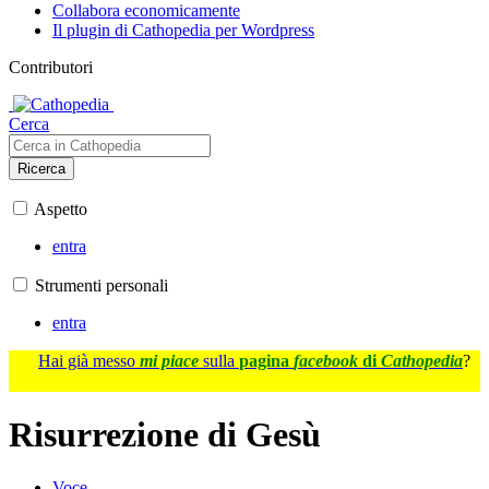
Collabora economicamente
Il plugin di Cathopedia per Wordpress
Contributori
Cerca
Ricerca
Aspetto
entra
Strumenti personali
entra
Hai già messo
mi piace
sulla
pagina
facebook
di
Cathopedia
?
Risurrezione di Gesù
Voce