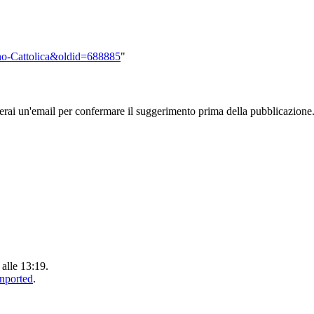
eno-Cattolica&oldid=688885
"
rai un'email per confermare il suggerimento prima della pubblicazione
 alle 13:19.
Unported
.