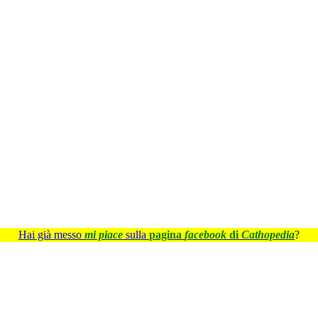
Hai già messo
mi piace
sulla
pagina
facebook
di
Cathopedia
?