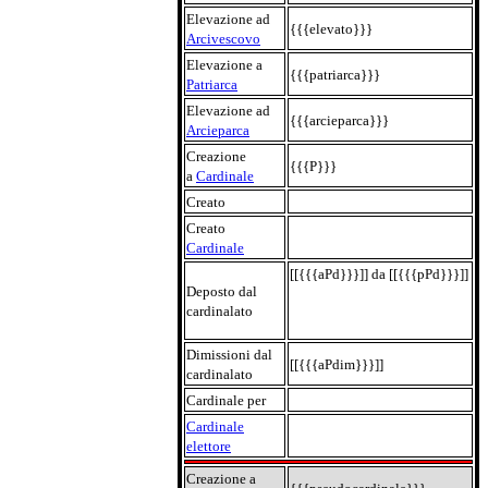
Elevazione ad
{{{elevato}}}
Arcivescovo
Elevazione a
{{{patriarca}}}
Patriarca
Elevazione ad
{{{arcieparca}}}
Arcieparca
Creazione
{{{P}}}
a
Cardinale
Creato
Creato
Cardinale
[[{{{aPd}}}]] da [[{{{pPd}}}]]
Deposto dal
cardinalato
Dimissioni dal
[[{{{aPdim}}}]]
cardinalato
Cardinale per
Cardinale
elettore
Creazione a