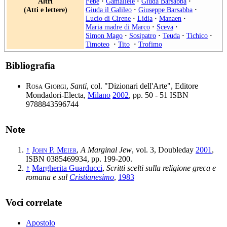
Altri
Febe
·
Gamaliele
·
Giuda Barsabba
·
(Atti e lettere)
Giuda il Galileo
·
Giuseppe Barsabba
·
Lucio di Cirene
·
Lidia
·
Manaen
·
Maria madre di Marco
·
Sceva
·
Simon Mago
·
Sosipatro
·
Teuda
·
Tichico
·
Timoteo
·
Tito
·
Trofimo
Bibliografia
Rosa Giorgi
,
Santi
, col. "Dizionari dell'Arte", Editore
Mondadori-Electa,
Milano
2002
, pp. 50 - 51 ISBN
9788843596744
Note
↑
John P. Meier
,
A Marginal Jew
, vol. 3, Doubleday
2001
,
ISBN 0385469934, pp. 199-200.
↑
Margherita Guarducci
,
Scritti scelti sulla religione greca e
romana e sul
Cristianesimo
,
1983
Voci correlate
Apostolo