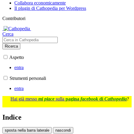
Collabora economicamente
Il plugin di Cathopedia per Wordpress
Contributori
Cerca
Ricerca
Aspetto
entra
Strumenti personali
entra
Hai già messo
mi piace
sulla
pagina
facebook
di
Cathopedia
?
Indice
sposta nella barra laterale
nascondi