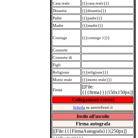
Casa reale
{{{casa reale}}}
Dinastia
{{{dinastia}}}
Padre
{{{padre}}}
Madre
{{{madre}}}
Coniuge
{{{coniuge 1}}}
Consorte
Consorte di
Figli
Religione
{{{religione}}}
Motto reale
{{{motto reale}}}
[[File:
Firma
{{{firma}}}|150x150px]]
Collegamenti esterni
Scheda
su
santiebeati.it
Invito all'ascolto
Firma autografa
[[File:{{{FirmaAutografa}}}|250px]]