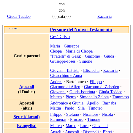
con
con
Giuda Taddeo
{{{data}}}
Zaccaria
v
d
m
Persone del Nuovo Testamento
•
•
Gesù Cristo
Maria
·
Giuseppe
Cleopa
·
Maria di Cleopa
·
Gesù e parenti
"Fratelli" di Gesù
:
·
Giacomo
·
Giuda
·
Giuseppe-Ioses
·
Simone
Giovanni Battista
·
Elisabetta
·
Zaccaria
·
Gioacchino e Anna
Andrea
·
Bartolomeo
·
Filippo
·
Apostoli
Giacomo di Alfeo
·
Giacomo di Zebedeo
·
(i Dodici)
Giovanni
·
Giuda Iscariota
·
Giuda Taddeo
·
Matteo
·
Pietro
·
Simone lo Zelota
·
Tommaso
Apostoli
Andronico
e
Giunia
·
Apollo
·
Barnaba
·
(altri)
Mattia
·
Paolo
·
Sila
·
Timoteo
Filippo
·
Stefano
·
Nicanore
·
Nicola
·
Sette (diaconi)
Parmenas
·
Prócoro
·
Timone
Evangelisti
Matteo
·
Marco
·
Luca
·
Giovanni
Angeli
·
Apostoli
·
Discepoli
·
Ebrei
·