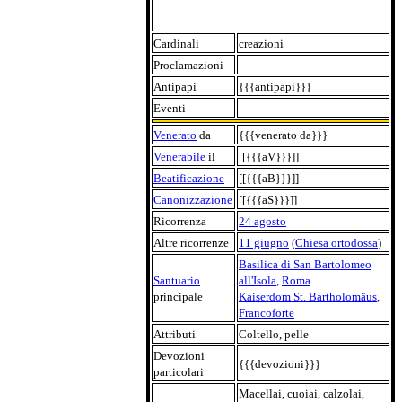
Cardinali
creazioni
Proclamazioni
Antipapi
{{{antipapi}}}
Eventi
Venerato
da
{{{venerato da}}}
Venerabile
il
[[{{{aV}}}]]
Beatificazione
[[{{{aB}}}]]
Canonizzazione
[[{{{aS}}}]]
Ricorrenza
24 agosto
Altre ricorrenze
11 giugno
(
Chiesa ortodossa
)
Basilica di San Bartolomeo
Santuario
all'Isola
,
Roma
principale
Kaiserdom St. Bartholomäus
,
Francoforte
Attributi
Coltello, pelle
Devozioni
{{{devozioni}}}
particolari
Macellai, cuoiai, calzolai,