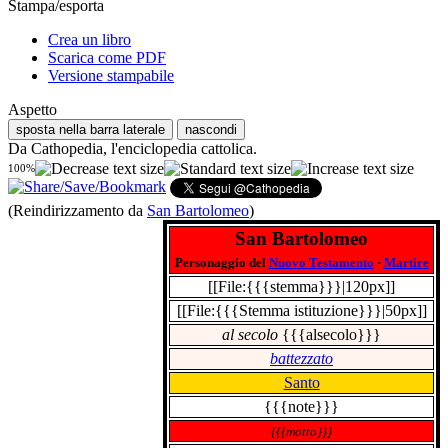
Stampa/esporta
Crea un libro
Scarica come PDF
Versione stampabile
Aspetto
sposta nella barra laterale
nascondi
Da Cathopedia, l'enciclopedia cattolica.
100%
(Reindirizzamento da
San Bartolomeo
)
San Bartolomeo
Personaggio del
Nuovo Testamento
·
Martire
[[File:{{{stemma}}}|120px]]
[[File:{{{Stemma istituzione}}}|50px]]
al secolo
{{{alsecolo}}}
battezzato
Santo
{{{note}}}
{{{motto}}}