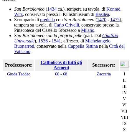
San Bartolomeo
(
1434
ca.), tempera su tavola, di
Konrad
Witz
, conservato presso il Kunstmuseum di
Basilea
.
Scomparto di
predella
con
San Bartolomeo
(
1470
-
1475
),
tempera su tavola, di
Carlo Crivelli
, conservato presso la
Pinacoteca del Castello Sforzesco a
Milano
.
San Bartolomeo con la propria pelle
(part. Dal
Giudizio
Universale
),
1536
-
1541
, affresco, di
Michelangelo
Buonarroti
, conservato nella
Cappella Sistina
nella
Città del
Vaticano
.
Catholicos di tutti gli
Predecessore:
Successore:
Armeni
Giuda Taddeo
60
-
68
Zaccaria
I
II
III
IV
V
VI
VII
VIII
IX
X