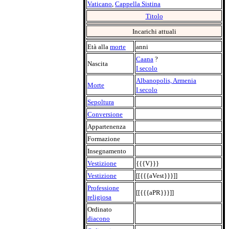
Vaticano
,
Cappella Sistina
Titolo
Incarichi attuali
Età alla
morte
anni
Caana
?
Nascita
I secolo
Albanopolis, Armenia
Morte
I secolo
Sepoltura
Conversione
Appartenenza
Formazione
Insegnamento
Vestizione
{{{V}}}
Vestizione
[[{{{aVest}}}]]
Professione
[[{{{aPR}}}]]
religiosa
Ordinato
diacono