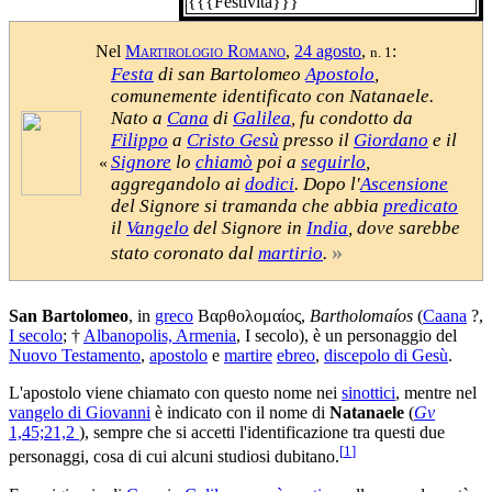
{{{Festività}}}
Nel
Martirologio Romano
,
24 agosto
,
:
n. 1
Festa
di san Bartolomeo
Apostolo
,
comunemente identificato con Natanaele.
Nato a
Cana
di
Galilea
, fu condotto da
Filippo
a
Cristo Gesù
presso il
Giordano
e il
Signore
lo
chiamò
poi a
seguirlo
,
«
aggregandolo ai
dodici
. Dopo l'
Ascensione
del Signore si tramanda che abbia
predicato
il
Vangelo
del Signore in
India
, dove sarebbe
»
stato coronato dal
martirio
.
San Bartolomeo
, in
greco
Βαρθολομαίος
,
Bartholomaíos
(
Caana
?,
I secolo
; †
Albanopolis, Armenia
, I secolo), è un personaggio del
Nuovo Testamento
,
apostolo
e
martire
ebreo
,
discepolo di Gesù
.
L'apostolo viene chiamato con questo nome nei
sinottici
, mentre nel
vangelo di Giovanni
è indicato con il nome di
Natanaele
(
Gv
1,45;21,2
), sempre che si accetti l'identificazione tra questi due
[
1
]
personaggi, cosa di cui alcuni studiosi dubitano.