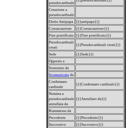
{{{pseudocardinale}}}
pseudocardinale
Creazione a
pseudocardinale
Eletto Antipapa
{{{antipapa}}}
Consacrazione
{{{Consacrazione}}}
Fine pontificato
{{{Fine pontificato}}}
Pseudocardinali
{{{Pseudocardinali creati}}}
creati
Sede
{{{Sede}}}
Opposto a
Sostenuto da
Scomunicato
da
Confermato
{{{Confermato cardinale}}}
cardinale
Nomina a
pseudocardinale
{{{Annullato da}}}
annullata da
Riammesso da
Precedente
{{{Precedente}}}
Successivo
{{{Successivo}}}