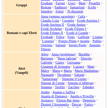
Erodiani
·
Farisei
·
Greci
·
Magi
·
Proseliti
·
Gruppi
Romani
·
Sadducei
·
Samaritani
·
Scribi
·
Sinedrio
·
Zeloti
·
70 discepoli
Anna (sommo sacerdote)
·
Caifa
·
Claudio Lisia
·
Cornelio
·
Erode Agrippa I
·
Erode Agrippa II
·
Erode Antipa
·
Erode Archelao
·
Erode Filippo I
·
Romani e capi Ebrei
Erode Filippo II
·
Erode il Grande
·
Erodiade
·
Felice
·
Festo
·
Gallione
·
Lisania
·
"
Longino
"
·
Ponzio Pilato
e
moglie
·
Publio
·
Quirinio
·
Salomè
·
Sergio Paolo
·
Augusto
·
Tiberio
Alfeo
·
Anna (profetessa)
·
Barabba
·
Bartimeo
·
"
Buon ladrone
"
·
Diavolo
·
Gabriele
·
Giairo
·
Giovanna
·
Giuseppe di Arimatea
·
Lazzaro
·
Magi
·
Altri
Malco
·
Marta
e
Maria
·
Maria Maddalena
·
(Vangeli)
Natanaele
·
Nicodemo
·
Salomè
·
"
Samaritana
"
·
Simeone il Giusto
·
Simone di Cirene
·
Simone il lebbroso
·
Susanna
·
Teofilo
·
Zaccheo
·
Zebedeo
Agabo
·
Anania e Saffira
·
Anania di Damasco
·
Aquila e Priscilla
·
Aristarco
·
Elimas Bar-Jesus
·
Demetrio
·
Dionigi l'Areopagita
·
Dorcas
·
Eutico
·