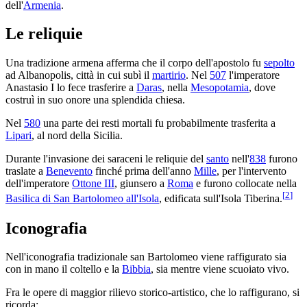
dell'
Armenia
.
Le reliquie
Una tradizione armena afferma che il corpo dell'apostolo fu
sepolto
ad Albanopolis, città in cui subì il
martirio
. Nel
507
l'imperatore
Anastasio I lo fece trasferire a
Daras
, nella
Mesopotamia
, dove
costruì in suo onore una splendida chiesa.
Nel
580
una parte dei resti mortali fu probabilmente trasferita a
Lipari
, al nord della Sicilia.
Durante l'invasione dei saraceni le reliquie del
santo
nell'
838
furono
traslate a
Benevento
finché prima dell'anno
Mille
, per l'intervento
dell'imperatore
Ottone III
, giunsero a
Roma
e furono collocate nella
[
2
]
Basilica di San Bartolomeo all'Isola
, edificata sull'Isola Tiberina.
Iconografia
Nell'iconografia tradizionale san Bartolomeo viene raffigurato sia
con in mano il coltello e la
Bibbia
, sia mentre viene scuoiato vivo.
Fra le opere di maggior rilievo storico-artistico, che lo raffigurano, si
ricorda: