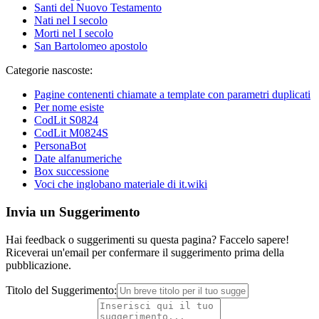
Santi del Nuovo Testamento
Nati nel I secolo
Morti nel I secolo
San Bartolomeo apostolo
Categorie nascoste:
Pagine contenenti chiamate a template con parametri duplicati
Per nome esiste
CodLit S0824
CodLit M0824S
PersonaBot
Date alfanumeriche
Box successione
Voci che inglobano materiale di it.wiki
Invia un Suggerimento
Hai feedback o suggerimenti su questa pagina? Faccelo sapere!
Riceverai un'email per confermare il suggerimento prima della
pubblicazione.
Titolo del Suggerimento: