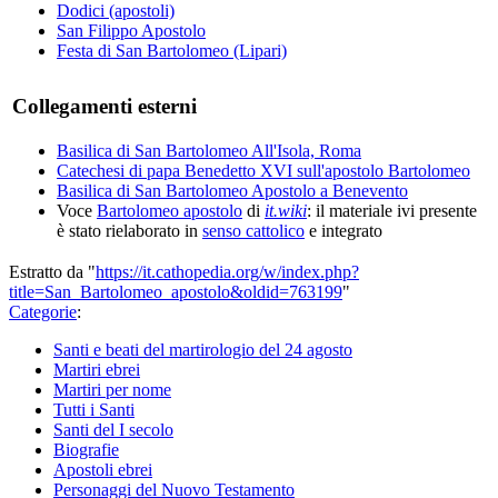
Dodici (apostoli)
San Filippo Apostolo
Festa di San Bartolomeo (Lipari)
Collegamenti esterni
Basilica di San Bartolomeo All'Isola, Roma
Catechesi di papa Benedetto XVI sull'apostolo Bartolomeo
Basilica di San Bartolomeo Apostolo a Benevento
Voce
Bartolomeo apostolo
di
it.wiki
: il materiale ivi presente
è stato rielaborato in
senso cattolico
e integrato
Estratto da "
https://it.cathopedia.org/w/index.php?
title=San_Bartolomeo_apostolo&oldid=763199
"
Categorie
:
Santi e beati del martirologio del 24 agosto
Martiri ebrei
Martiri per nome
Tutti i Santi
Santi del I secolo
Biografie
Apostoli ebrei
Personaggi del Nuovo Testamento