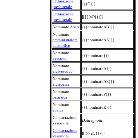
Ordinazione
{{{O}}}
presbiterale
Ordinazione
[[{{{aO}}}]]
presbiterale
Nominato
Abate
{{{nominatoAB}}}
Nominato
amministratore
{{{nominatoAA}}}
apostolico
Nominato
{{{nominato}}}
vescovo
Nominato
{{{nominatoA}}}
arcivescovo
Nominato
{{{nominatoAE}}}
arcieparca
Nominato
{{{nominatoP}}}
patriarca
Nominato
{{{nominatoE}}}
eparca
Consacrazione
Data ignota
vescovile
Consacrazione
[[ {{{aC}}} ]]
vescovile