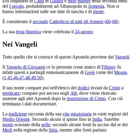
Era originario di
Cana
in
Galilea
e
morì
martire
nella seconda metà
del
I secolo
, probabilmente ad Albanopolis in
Armenia
. Non si
hanno informazioni sulle sue date di nascita e di
morte
.
È considerato il
secondo
Catholicos di tutti gli Armeni
(
60
-
68
).
La sua
festa
liturgica
viene celebrata il
24 agosto
Nei Vangeli
Tutto quello che si conosce di questo Apostolo proviene dai
Vangeli
.
Il
Vangelo di Giovanni
ce lo presenta come amico di
Filippo
: fu
infatti questi a parlargli entusiasticamente di
Gesù
come del
Messia
(
1,45.46.47.48.49.50
).
Il suo nome compare poi nell'elenco dei
dodici
inviati da
Cristo
a
predicare
; compare poi ancora negli
Atti
, dove viene elencato
assieme agli altri Apostoli dopo la
risurrezione di Cristo
. Con ciò
terminano i dati documentari.
La
tradizione
racconta della sua
vita
missionaria
in varie regioni del
Medio Oriente
. Secondo alcuni si spinse fino in
India
. Sarebbe
morto
scuoiato della
pelle
; secondo alcune fonti fu ucciso dal re dei
Medi
nella regione della
Siria
, mentre altre fonti parlano