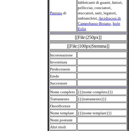
fabbricanti di guanti, fattori,
pellicciai, conciatori,
Patrono
di
stuccatori, sarti, legatori,
imbianchini,
Arcidiocesi di
Campobasso-Boiano
,
Isole
Eolie
[[File:|250px]]
[[File:|100px|Stemma]]
Incoronazione
Investitura
Predecessore
Erede
Successore
Nome completo
{{{nome completo}}}
Trattamento
{{{trattamento}}}
Onorificenze
Nome templare
{{{nome templare}}}
Nomi postumi
Altri titoli