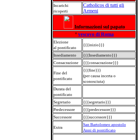
Catholicos di tutti gli
Incarichi
Armeni
ricoperti
Informazioni sul papato
°
vescovo di Roma
Elezione
{{{inizio}}}
al pontificato
Insediamento
{{{Insediamento}}}
Consacrazione
{{{consacrazione}}}
{{{fine}}}
Fine del
(per causa incerta o
pontificato
sconosciuta)
Durata del
pontificato
Segretario
{{{segretario}}}
Predecessore
{{{predecessore}}}
Successore
{{{successore}}}
San Bartolomeo apostolo
Extra
Anni di pontificato