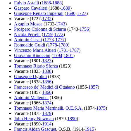
Fulvio Astalli
(
1686
-
1688
)
Gasparo Cavalieri
(1688-
1689
)
Giuseppe Renato Imperiali
(
1690
-
1727
)
Vacante (1727-
1732
)
Agapito Mosca
(1732-
1743
)
Prospero Colonna di Sciarra
(1743-
1756
)
Nicola Perrelli
(
1759
-
1772
)
Antonio Casali
(
1773
-
1777
)
Romoaldo Guidi
(
1778
-
1780
)
Vincenzo Maria Altieri
(
1781
-
1787
)
Giovanni Rinuccini
(
1794
-
1801
)
Vacante (1801-
1823
)
Tommaso Riario Sforza
(1823)
Vacante (1823-
1838
)
Giuseppe Ugolini
(1838)
Vacante (1838-
1856
)
Francesco de' Medici di Ottaiano
(1856-
1857
)
Vacante (1857-
1866
)
Antonio Matteucci
(1866)
Vacante (1866-
1874
)
Tommaso Maria Martinelli
,
O.E.S.A.
(1874-
1875
)
Vacante (1875-
1879
)
John Henry Newman
(1879-
1890
)
Vacante (1890-
1914
)
Francis Aidan Gasquet
, O.S.B. (1914-
1915
)