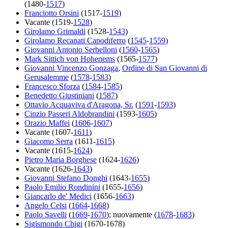
(1480-
1517
)
Franciotto Orsini
(1517-
1519
)
Vacante (1519-
1528
)
Girolamo Grimaldi
(1528-
1543
)
Girolamo Recanati Capodiferro
(
1545
-
1559
)
Giovanni Antonio Serbelloni
(
1560
-
1565
)
Mark Sittich von Hohenems
(1565-
1577
)
Giovanni Vincenzo Gonzaga
,
Ordine di San Giovanni di
Gerusalemme
(
1578
-
1583
)
Francesco Sforza
(
1584
-
1585
)
Benedetto Giustiniani
(
1587
)
Ottavio Acquaviva d'Aragona, Sr.
(
1591
-
1593
)
Cinzio Passeri Aldobrandini
(1593-
1605
)
Orazio Maffei
(
1606
-
1607
)
Vacante (1607-
1611
)
Giacomo Serra
(1611-
1615
)
Vacante (1615-
1624
)
Pietro Maria Borghese
(1624-
1626
)
Vacante (1626-
1643
)
Giovanni Stefano Donghi
(1643-
1655
)
Paolo Emilio Rondinini
(1655-
1656
)
Giancarlo de' Medici
(1656-
1663
)
Angelo Celsi
(
1664
-
1668
)
Paolo Savelli
(
1669
-
1670
); nuovamente (
1678
-
1683
)
Sigismondo Chigi
(1670-1678)