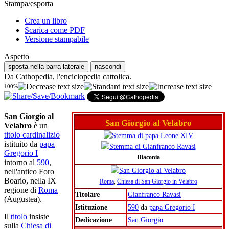
Stampa/esporta
Crea un libro
Scarica come PDF
Versione stampabile
Aspetto
sposta nella barra laterale
nascondi
Da Cathopedia, l'enciclopedia cattolica.
100%
San Giorgio al
San Giorgio al Velabro
Velabro
è un
titolo cardinalizio
istituito da
papa
Gregorio I
Diaconia
intorno al
590
,
nell'antico Foro
Boario, nella IX
Roma
,
Chiesa di San Giorgio in Velabro
regione di
Roma
Titolare
Gianfranco Ravasi
(Augustea).
Istituzione
590
da
papa Gregorio I
Il
titolo
insiste
Dedicazione
San Giorgio
sulla
Chiesa di