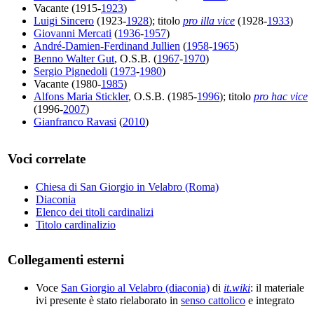
Vacante (1915-
1923
)
Luigi Sincero
(1923-
1928
); titolo
pro illa vice
(1928-
1933
)
Giovanni Mercati
(
1936
-
1957
)
André-Damien-Ferdinand Jullien
(
1958
-
1965
)
Benno Walter Gut
, O.S.B. (
1967
-
1970
)
Sergio Pignedoli
(
1973
-
1980
)
Vacante (1980-
1985
)
Alfons Maria Stickler
, O.S.B. (1985-
1996
); titolo
pro hac vice
(1996-
2007
)
Gianfranco Ravasi
(
2010
)
Voci correlate
Chiesa di San Giorgio in Velabro (Roma)
Diaconia
Elenco dei titoli cardinalizi
Titolo cardinalizio
Collegamenti esterni
Voce
San Giorgio al Velabro (diaconia)
di
it.wiki
: il materiale
ivi presente è stato rielaborato in
senso cattolico
e integrato