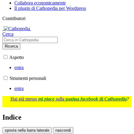
Collabora economicamente
Il plugin di Cathopedia per Wordpress
Contributori
Cerca
Ricerca
Aspetto
entra
Strumenti personali
entra
Hai già messo
mi piace
sulla
pagina
facebook
di
Cathopedia
?
Indice
sposta nella barra laterale
nascondi