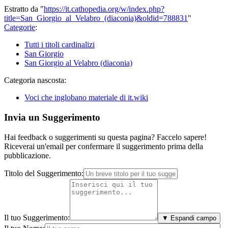
Estratto da "
https://it.cathopedia.org/w/index.php?
title=San_Giorgio_al_Velabro_(diaconia)&oldid=788831
"
Categorie
:
Tutti i titoli cardinalizi
San Giorgio
San Giorgio al Velabro (diaconia)
Categoria nascosta:
Voci che inglobano materiale di it.wiki
Invia un Suggerimento
Hai feedback o suggerimenti su questa pagina? Faccelo sapere!
Riceverai un'email per confermare il suggerimento prima della
pubblicazione.
Titolo del Suggerimento:
Il tuo Suggerimento:
▼ Espandi campo