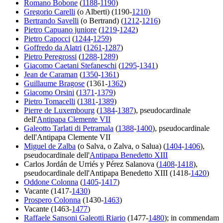
Romano Bobone
(
1188
-
1190
)
Gregorio Carelli
(o Alberti) (1190-
1210
)
Bertrando Savelli
(o Bertrand) (
1212
-
1216
)
Pietro Capuano juniore
(
1219
-
1242
)
Pietro Capocci
(
1244
-
1259
)
Goffredo da Alatri
(
1261
-
1287
)
Pietro Peregrossi
(
1288
-
1289
)
Giacomo Caetani Stefaneschi
(
1295
-
1341
)
Jean de Caraman
(
1350
-
1361
)
Guillaume Bragose
(1361-
1362
)
Giacomo Orsini
(
1371
-
1379
)
Pietro Tomacelli
(
1381
-
1389
)
Pierre de Luxembourg
(
1384
-
1387
), pseudocardinale
dell'
Antipapa Clemente VII
Galeotto Tarlati di Petramala
(
1388
-
1400
), pseudocardinale
dell'Antipapa Clemente VII
Miguel de Zalba
(o Salva, o Zalva, o Salua) (
1404
-
1406
),
pseudocardinale dell'
Antipapa Benedetto XIII
Carlos Jordán de Urriés y Pérez Salanova (
1408
-
1418
),
pseudocardinale dell'Antipapa Benedetto XIII (1418-
1420
)
Oddone Colonna
(
1405
-
1417
)
Vacante (1417-
1430
)
Prospero Colonna
(1430-
1463
)
Vacante (1463-
1477
)
Raffaele Sansoni Galeotti Riario
(1477-
1480
); in commendam