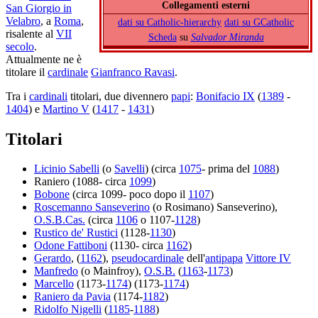
Collegamenti esterni
San Giorgio in
Velabro
, a
Roma
,
dati su Catholic-hierarchy
dati su GCatholic
risalente al
VII
Scheda
su
Salvador Miranda
secolo
.
Attualmente ne è
titolare il
cardinale
Gianfranco Ravasi
.
Tra i
cardinali
titolari, due divennero
papi
:
Bonifacio IX
(
1389
-
1404
) e
Martino V
(
1417
-
1431
)
Titolari
Licinio Sabelli
(o
Savelli
) (circa
1075
- prima del
1088
)
Raniero (1088- circa
1099
)
Bobone
(circa 1099- poco dopo il
1107
)
Roscemanno Sanseverino
(o Rosimano) Sanseverino),
O.S.B.Cas.
(circa
1106
o 1107-
1128
)
Rustico de' Rustici
(1128-
1130
)
Odone Fattiboni
(1130- circa
1162
)
Gerardo
, (
1162
),
pseudocardinale
dell'
antipapa
Vittore IV
Manfredo
(o Mainfroy),
O.S.B.
(
1163
-
1173
)
Marcello
(1173-
1174
) (1173-
1174
)
Raniero da Pavia
(1174-
1182
)
Ridolfo Nigelli
(
1185
-
1188
)