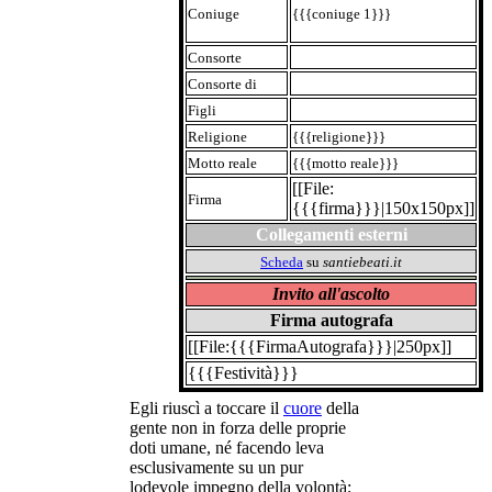
Coniuge
{{{coniuge 1}}}
Consorte
Consorte di
Figli
Religione
{{{religione}}}
Motto reale
{{{motto reale}}}
[[File:
Firma
{{{firma}}}|150x150px]]
Collegamenti esterni
Scheda
su
santiebeati.it
Invito all'ascolto
Firma autografa
[[File:{{{FirmaAutografa}}}|250px]]
{{{Festività}}}
Egli riuscì a toccare il
cuore
della
gente non in forza delle proprie
doti umane, né facendo leva
esclusivamente su un pur
lodevole impegno della volontà;