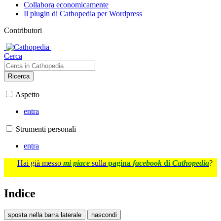
Collabora economicamente
Il plugin di Cathopedia per Wordpress
Contributori
Cerca
Ricerca
Aspetto
entra
Strumenti personali
entra
Hai già messo
mi piace
sulla
pagina
facebook
di
Cathopedia
?
Indice
sposta nella barra laterale
nascondi