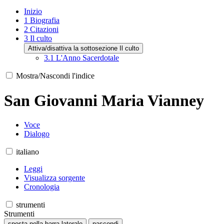
Inizio
1
Biografia
2
Citazioni
3
Il culto
Attiva/disattiva la sottosezione Il culto
3.1
L'Anno Sacerdotale
Mostra/Nascondi l'indice
San Giovanni Maria Vianney
Voce
Dialogo
italiano
Leggi
Visualizza sorgente
Cronologia
strumenti
Strumenti
sposta nella barra laterale
nascondi