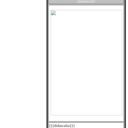
{{{motto}}}
{{{didascalia}}}