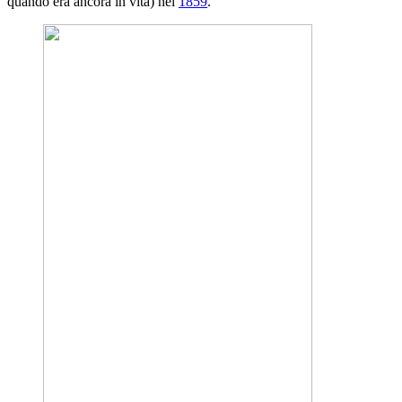
quando era ancora in vita) nel
1859
.