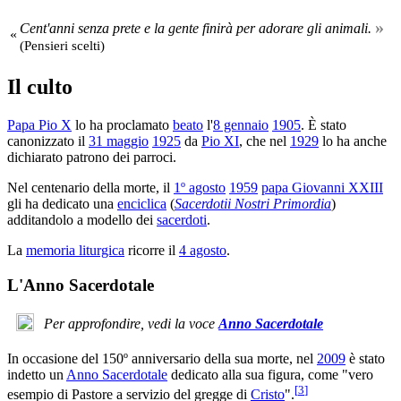
»
Cent'anni senza prete e la gente finirà per adorare gli animali.
«
(Pensieri scelti)
Il culto
Papa Pio X
lo ha proclamato
beato
l'
8 gennaio
1905
. È stato
canonizzato il
31 maggio
1925
da
Pio XI
, che nel
1929
lo ha anche
dichiarato patrono dei parroci.
Nel centenario della morte, il
1º agosto
1959
papa Giovanni XXIII
gli ha dedicato una
enciclica
(
Sacerdotii Nostri Primordia
)
additandolo a modello dei
sacerdoti
.
La
memoria liturgica
ricorre il
4 agosto
.
L'Anno Sacerdotale
Per approfondire, vedi la voce
Anno Sacerdotale
In occasione del 150º anniversario della sua morte, nel
2009
è stato
indetto un
Anno Sacerdotale
dedicato alla sua figura, come "vero
[
3
]
esempio di Pastore a servizio del gregge di
Cristo
".