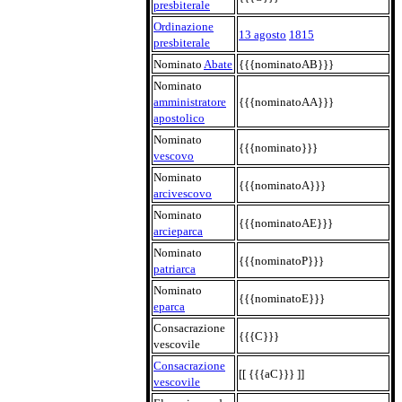
presbiterale
Ordinazione
13 agosto
1815
presbiterale
Nominato
Abate
{{{nominatoAB}}}
Nominato
amministratore
{{{nominatoAA}}}
apostolico
Nominato
{{{nominato}}}
vescovo
Nominato
{{{nominatoA}}}
arcivescovo
Nominato
{{{nominatoAE}}}
arcieparca
Nominato
{{{nominatoP}}}
patriarca
Nominato
{{{nominatoE}}}
eparca
Consacrazione
{{{C}}}
vescovile
Consacrazione
[[ {{{aC}}} ]]
vescovile