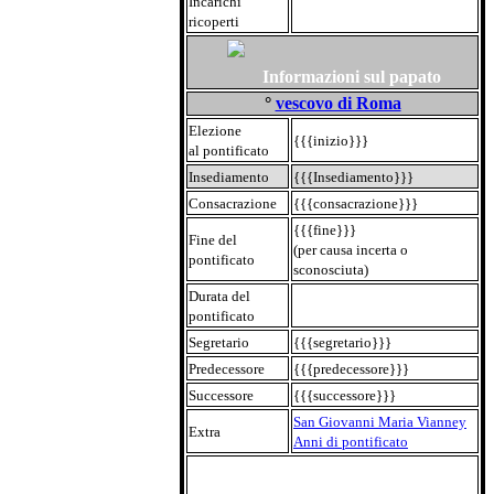
Incarichi
ricoperti
Informazioni sul papato
°
vescovo di Roma
Elezione
{{{inizio}}}
al pontificato
Insediamento
{{{Insediamento}}}
Consacrazione
{{{consacrazione}}}
{{{fine}}}
Fine del
(per causa incerta o
pontificato
sconosciuta)
Durata del
pontificato
Segretario
{{{segretario}}}
Predecessore
{{{predecessore}}}
Successore
{{{successore}}}
San Giovanni Maria Vianney
Extra
Anni di pontificato