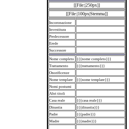
[[File:|250px]]
[[File:|100px|Stemma]]
Incoronazione
Investitura
Predecessore
Erede
Successore
Nome completo
{{{nome completo}}}
Trattamento
{{{trattamento}}}
Onorificenze
Nome templare
{{{nome templare}}}
Nomi postumi
Altri titoli
Casa reale
{{{casa reale}}}
Dinastia
{{{dinastia}}}
Padre
{{{padre}}}
Madre
{{{madre}}}