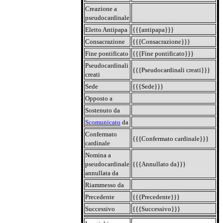
Creazione a
pseudocardinale
Eletto Antipapa
{{{antipapa}}}
Consacrazione
{{{Consacrazione}}}
Fine pontificato
{{{Fine pontificato}}}
Pseudocardinali
{{{Pseudocardinali creati}}}
creati
Sede
{{{Sede}}}
Opposto a
Sostenuto da
Scomunicato
da
Confermato
{{{Confermato cardinale}}}
cardinale
Nomina a
pseudocardinale
{{{Annullato da}}}
annullata da
Riammesso da
Precedente
{{{Precedente}}}
Successivo
{{{Successivo}}}