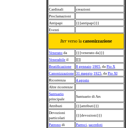
Cardinali
creazioni
Proclamazioni
Antipapi
{{{antipapi}}}
Eventi
Iter
verso la
canonizzazione
Venerato
da
{{{venerato da}}}
Venerabile
il
[[]]
Beatificazione
8 gennaio
1905
, da
Pio X
Canonizzazione
31 maggio
1925
, da
Pio XI
Ricorrenza
4 agosto
Altre ricorrenze
Santuario
Santuario di Ars
principale
Attributi
{{{attributi}}}
Devozioni
{{{devozioni}}}
particolari
Patrono
di
Parroci
,
sacerdoti