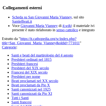
Collegamenti esterni
Scheda su San Giovanni Maria Vianney
, sul sito
SantieBeati.it
Voce
Giovanni Maria Vianney
di
it.wiki
: il materiale ivi
presente è stato rielaborato in
senso cattolico
e integrato
Estratto da "
https://it.cathopedia.org/w/index.php?
title=San_Giovanni_Maria_Vianney&oldid=771011
"
Categorie
:
Santi e beati del martirologio del 4 agosto
Presbiteri ordinati nel 1815
Presbiteri francesi
Presbiteri del XIX secolo
Francesi del XIX secolo
Presbiteri per nome
Beati proclamati nel XX secolo
Beati proclamati da Pio X
Santi canonizzati nel 1925
Santi canonizzati da Pio XI
Tutti i Santi
Santi francesi