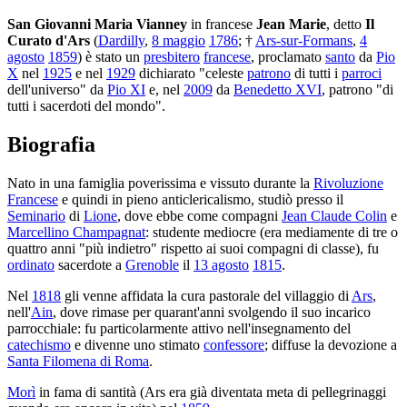
San Giovanni Maria Vianney
in francese
Jean Marie
, detto
Il
Curato d'Ars
(
Dardilly
,
8 maggio
1786
; †
Ars-sur-Formans
,
4
agosto
1859
) è stato un
presbitero
francese
, proclamato
santo
da
Pio
X
nel
1925
e nel
1929
dichiarato "celeste
patrono
di tutti i
parroci
dell'universo" da
Pio XI
e, nel
2009
da
Benedetto XVI
, patrono "di
tutti i sacerdoti del mondo".
Biografia
Nato in una famiglia poverissima e vissuto durante la
Rivoluzione
Francese
e quindi in pieno anticlericalismo, studiò presso il
Seminario
di
Lione
, dove ebbe come compagni
Jean Claude Colin
e
Marcellino Champagnat
: studente mediocre (era mediamente di tre o
quattro anni "più indietro" rispetto ai suoi compagni di classe), fu
ordinato
sacerdote a
Grenoble
il
13 agosto
1815
.
Nel
1818
gli venne affidata la cura pastorale del villaggio di
Ars
,
nell'
Ain
, dove rimase per quarant'anni svolgendo il suo incarico
parrocchiale: fu particolarmente attivo nell'insegnamento del
catechismo
e divenne uno stimato
confessore
; diffuse la devozione a
Santa Filomena di Roma
.
Morì
in fama di santità (Ars era già diventata meta di pellegrinaggi