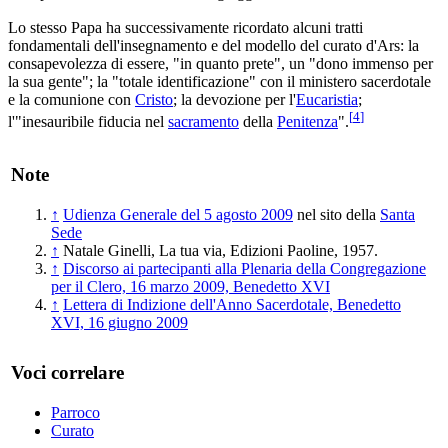
Lo stesso Papa ha successivamente ricordato alcuni tratti
fondamentali dell'insegnamento e del modello del curato d'Ars: la
consapevolezza di essere, "in quanto prete", un "dono immenso per
la sua gente"; la "totale identificazione" con il ministero sacerdotale
e la comunione con
Cristo
; la devozione per l'
Eucaristia
;
[
4
]
l'"inesauribile fiducia nel
sacramento
della
Penitenza
".
Note
↑
Udienza Generale del 5 agosto 2009
nel sito della
Santa
Sede
↑
Natale Ginelli, La tua via, Edizioni Paoline, 1957.
↑
Discorso ai partecipanti alla Plenaria della Congregazione
per il Clero, 16 marzo 2009, Benedetto XVI
↑
Lettera di Indizione dell'Anno Sacerdotale, Benedetto
XVI, 16 giugno 2009
Voci correlare
Parroco
Curato