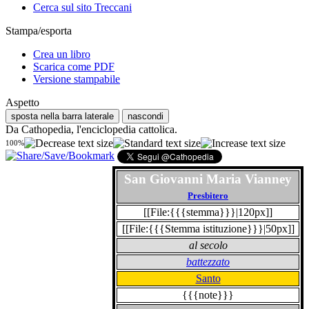
Cerca sul sito Treccani
Stampa/esporta
Crea un libro
Scarica come PDF
Versione stampabile
Aspetto
sposta nella barra laterale
nascondi
Da Cathopedia, l'enciclopedia cattolica.
100%
San Giovanni Maria Vianney
Presbitero
[[File:{{{stemma}}}|120px]]
[[File:{{{Stemma istituzione}}}|50px]]
al secolo
battezzato
Santo
{{{note}}}