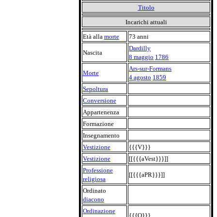
Titolo
Incarichi attuali
Età alla
morte
73 anni
Dardilly
Nascita
8 maggio
1786
Ars-sur-Formans
Morte
4 agosto
1859
Sepoltura
Conversione
Appartenenza
Formazione
Insegnamento
Vestizione
{{{V}}}
Vestizione
[[{{{aVest}}}]]
Professione
[[{{{aPR}}}]]
religiosa
Ordinato
diacono
Ordinazione
{{{O}}}