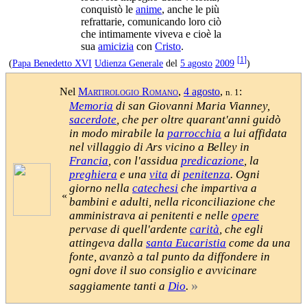
conquistò le
anime
, anche le più
refrattarie, comunicando loro ciò
che intimamente viveva e cioè la
sua
amicizia
con
Cristo
.
[
1
]
(
Papa Benedetto XVI
Udienza Generale
del
5 agosto
2009
)
Nel
Martirologio Romano
,
4 agosto
,
:
n. 1
Memoria
di san Giovanni Maria Vianney,
sacerdote
, che per oltre quarant'anni guidò
in modo mirabile la
parrocchia
a lui affidata
nel villaggio di Ars vicino a Belley in
Francia
, con l'assidua
predicazione
, la
preghiera
e una
vita
di
penitenza
. Ogni
giorno nella
catechesi
che impartiva a
«
bambini e adulti, nella riconciliazione che
amministrava ai penitenti e nelle
opere
pervase di quell'ardente
carità
, che egli
attingeva dalla
santa Eucaristia
come da una
fonte, avanzò a tal punto da diffondere in
ogni dove il suo consiglio e avvicinare
»
saggiamente tanti a
Dio
.