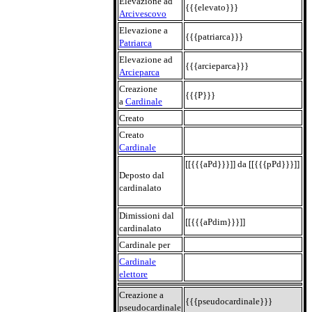
Elevazione ad
{{{elevato}}}
Arcivescovo
Elevazione a
{{{patriarca}}}
Patriarca
Elevazione ad
{{{arcieparca}}}
Arcieparca
Creazione
{{{P}}}
a
Cardinale
Creato
Creato
Cardinale
[[{{{aPd}}}]] da [[{{{pPd}}}]]
Deposto dal
cardinalato
Dimissioni dal
[[{{{aPdim}}}]]
cardinalato
Cardinale per
Cardinale
elettore
Creazione a
{{{pseudocardinale}}}
pseudocardinale