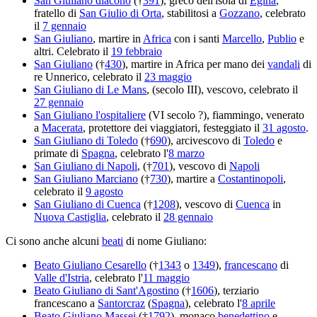
San Giuliano diacono
(†
391
), greco dell'isola di
Egina
,
fratello di
San Giulio di Orta
, stabilitosi a
Gozzano
, celebrato
il
7 gennaio
San Giuliano
, martire in
Africa
con i santi
Marcello
,
Publio
e
altri. Celebrato il
19 febbraio
San Giuliano
(†
430
), martire in Africa per mano dei
vandali
di
re Unnerico, celebrato il
23 maggio
San Giuliano di Le Mans
, (secolo III), vescovo, celebrato il
27 gennaio
San Giuliano l'ospitaliere
(VI secolo ?), fiammingo, venerato
a
Macerata
, protettore dei viaggiatori, festeggiato il
31 agosto
.
San Giuliano di Toledo
(†
690
), arcivescovo di
Toledo
e
primate di
Spagna
, celebrato l'
8 marzo
San Giuliano di Napoli
, (†
701
), vescovo di
Napoli
San Giuliano Marciano
(†
730
), martire a
Costantinopoli
,
celebrato il
9 agosto
San Giuliano di Cuenca
(†
1208
), vescovo di
Cuenca
in
Nuova Castiglia
, celebrato il
28 gennaio
Ci sono anche alcuni
beati
di nome Giuliano:
Beato Giuliano Cesarello
(†
1343
o
1349
),
francescano
di
Valle d'Istria
, celebrato l'
11 maggio
Beato Giuliano di Sant'Agostino
(†
1606
), terziario
francescano a
Santorcraz
(
Spagna
), celebrato l'
8 aprile
Beato Giuliano Massei
(†
1792
), monaco
benedettino
e