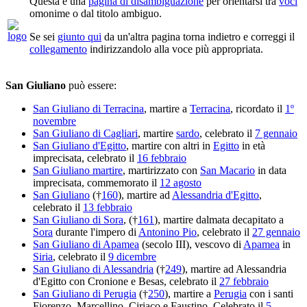
Questa è una
pagina di disambiguazione
per orientarsi tra
voci
omonime o dal titolo ambiguo.
Se sei
giunto qui
da un'altra pagina torna indietro e correggi il
collegamento
indirizzandolo alla voce più appropriata.
San Giuliano
può essere:
San Giuliano di Terracina
, martire a
Terracina
, ricordato il
1º
novembre
San Giuliano di Cagliari
, martire
sardo
, celebrato il
7 gennaio
San Giuliano d'Egitto
, martire con altri in
Egitto
in età
imprecisata, celebrato il
16 febbraio
San Giuliano martire
, martirizzato con
San Macario
in data
imprecisata, commemorato il
12 agosto
San Giuliano
(†
160
), martire ad
Alessandria d'Egitto
,
celebrato il
13 febbraio
San Giuliano di Sora
, (†
161
), martire dalmata decapitato a
Sora
durante l'impero di
Antonino Pio
, celebrato il
27 gennaio
San Giuliano di Apamea
(secolo III), vescovo di
Apamea
in
Siria
, celebrato il
9 dicembre
San Giuliano di Alessandria
(†
249
), martire ad Alessandria
d'Egitto con Cronione e Besas, celebrato il
27 febbraio
San Giuliano di Perugia
(†
250
), martire a
Perugia
con i santi
Fiorenzo, Marcellino, Ciriaco e Faustino. Celebrato il
5