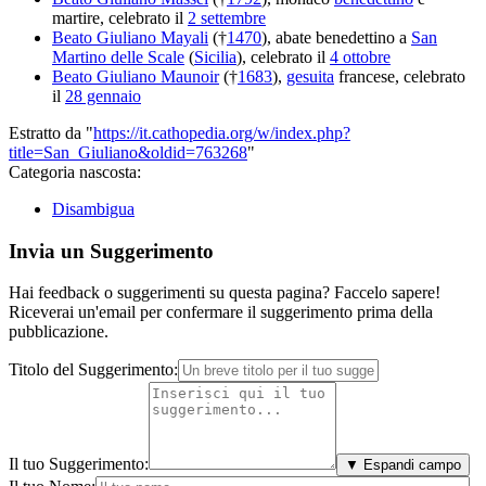
martire, celebrato il
2 settembre
Beato Giuliano Mayali
(†
1470
), abate benedettino a
San
Martino delle Scale
(
Sicilia
), celebrato il
4 ottobre
Beato Giuliano Maunoir
(†
1683
),
gesuita
francese, celebrato
il
28 gennaio
Estratto da "
https://it.cathopedia.org/w/index.php?
title=San_Giuliano&oldid=763268
"
Categoria nascosta:
Disambigua
Invia un Suggerimento
Hai feedback o suggerimenti su questa pagina? Faccelo sapere!
Riceverai un'email per confermare il suggerimento prima della
pubblicazione.
Titolo del Suggerimento:
Il tuo Suggerimento:
▼ Espandi campo