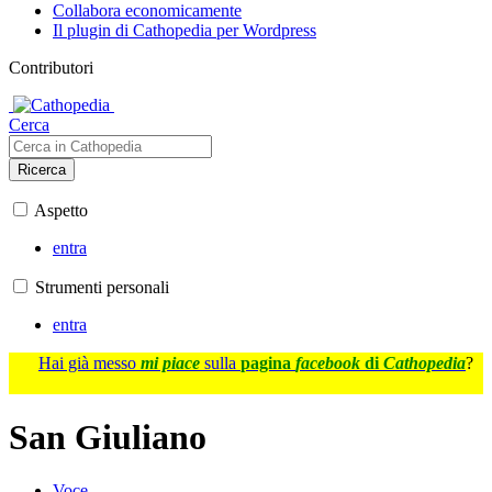
Collabora economicamente
Il plugin di Cathopedia per Wordpress
Contributori
Cerca
Ricerca
Aspetto
entra
Strumenti personali
entra
Hai già messo
mi piace
sulla
pagina
facebook
di
Cathopedia
?
San Giuliano
Voce