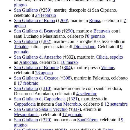
giugno
San Giuliano
(†
259
), martire, discepolo di San Cipriano,
celebrato il
24 febbraio
San Giuliano di Roma
(†
260
), martire in
Roma
, celebrato il
7
agosto
San Giuliano di Beauvais
(†
290
), martire a
Beauvais
con i
santi Luciano e Massimiano, celebrato l'
8 gennaio
San Giuliano
(†
302
), martire con la moglie Basilissa e altri in
Tebaide
sotto la persecuzione di
Diocleziano
. Celebrato il
9
gennaio
San Giuliano di Anazarbo
(†302), martire in
Cilicia
,
sepolto
ad
Antiochia
, celebrato il
16 marzo
San Giuliano di Brioude
(†
304
), martire presso
Vienne
,
celebrato il
28 agosto
San Giuliano di Cesarea
(†
308
), martire in Palestina, celebrato
il
17 febbraio
San Giuliano
(†
310
), martire in oriente con i santi Teodoro,
Oceano ed Ammiano, celebrato il
4 settembre
San Giuliano di Cappadocia
(†
321
), martirizzato in
Cappadocia
insieme a
San Macrobio
, celebrato il
12 settembre
San Giuliano Saba il Vecchio
(†
337
), eremita in
Mesopotamia
, celebrato il
17 gennaio
San Giuliano
(†
370
), monaco con
Sant'Efrem
, celebrato il
9
giugno