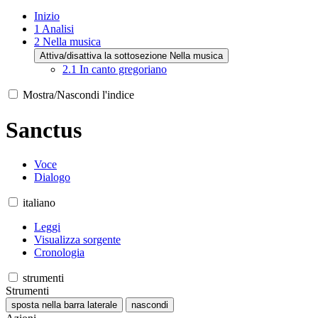
Inizio
1
Analisi
2
Nella musica
Attiva/disattiva la sottosezione Nella musica
2.1
In canto gregoriano
Mostra/Nascondi l'indice
Sanctus
Voce
Dialogo
italiano
Leggi
Visualizza sorgente
Cronologia
strumenti
Strumenti
sposta nella barra laterale
nascondi