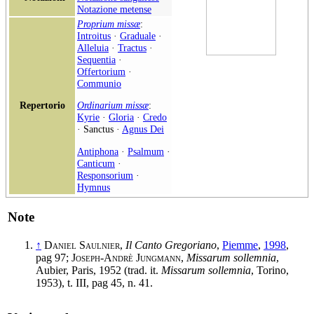
Notazione metense
Proprium missæ
:
Introitus
·
Graduale
·
Alleluia
·
Tractus
·
Sequentia
·
Offertorium
·
Communio
Repertorio
Ordinarium missæ
:
Kyrie
·
Gloria
·
Credo
·
Sanctus
·
Agnus Dei
Antiphona
·
Psalmum
·
Canticum
·
Responsorium
·
Hymnus
Note
↑
Daniel Saulnier
,
Il Canto Gregoriano
,
Piemme
,
1998
,
pag 97;
Joseph-Andrè Jungmann
,
Missarum sollemnia
,
Aubier, Paris, 1952 (trad. it.
Missarum sollemnia
, Torino,
1953), t. III, pag 45, n. 41.