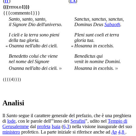
(
)
(
)
IT
LA
{{{titolo1}}}
{{{commento1}}}
Santo, santo, santo,
Sanctus, sanctus, sanctus,
il Signore Dio dell'universo.
Dominus Deus
Sabaoth
.
I cieli e la terra sono pieni
Pleni sunt coeli et terra
della tua gloria.
gloria tua.
Osanna nell'alto dei cieli.
Hosanna in excelsis.
«
«
Benedetto colui che viene
Benedictus qui
nel nome del Signore
venit in nomine Domini.
»
»
Osanna nell'alto dei cieli.
Hosanna in excelsis.
({{{4}}})
Analisi
Il
Santo
segue il carattere generale del prefazio, che è una preghiera
di
lode
, con le parole dell'"inno dei
Serafini
", udito nel
Tempio di
Gerusalemme
dal
profeta
Isaia
(
6,3
) nella visione inaugurale del suo
ministero
profetico. La parte iniziale si riferisce anche ad
Ap
4,8
.