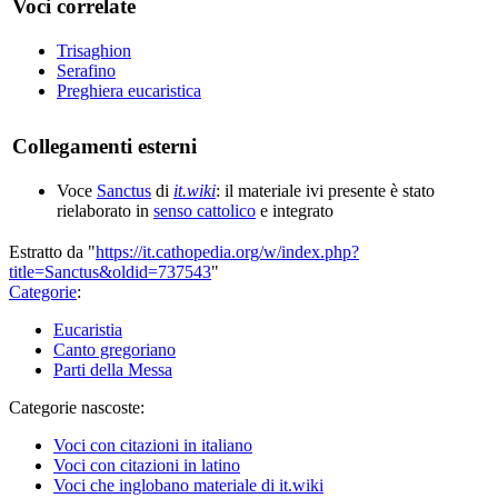
Voci correlate
Trisaghion
Serafino
Preghiera eucaristica
Collegamenti esterni
Voce
Sanctus
di
it.wiki
: il materiale ivi presente è stato
rielaborato in
senso cattolico
e integrato
Estratto da "
https://it.cathopedia.org/w/index.php?
title=Sanctus&oldid=737543
"
Categorie
:
Eucaristia
Canto gregoriano
Parti della Messa
Categorie nascoste:
Voci con citazioni in italiano
Voci con citazioni in latino
Voci che inglobano materiale di it.wiki