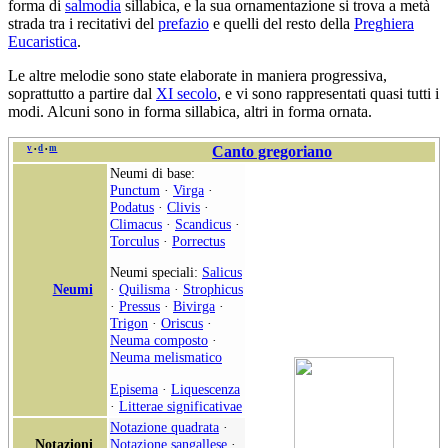
forma di
salmodia
sillabica, e la sua ornamentazione si trova a metà
strada tra i recitativi del
prefazio
e quelli del resto della
Preghiera
Eucaristica
.
Le altre melodie sono state elaborate in maniera progressiva,
soprattutto a partire dal
XI secolo
, e vi sono rappresentati quasi tutti i
modi. Alcuni sono in forma sillabica, altri in forma ornata.
v
d
m
Canto gregoriano
•
•
Neumi di base:
Punctum
·
Virga
·
Podatus
·
Clivis
·
Climacus
·
Scandicus
·
Torculus
·
Porrectus
Neumi speciali:
Salicus
Neumi
·
Quilisma
·
Strophicus
·
Pressus
·
Bivirga
·
Trigon
·
Oriscus
·
Neuma composto
·
Neuma melismatico
Episema
·
Liquescenza
·
Litterae significativae
Notazione quadrata
·
Notazioni
Notazione sangallese
·