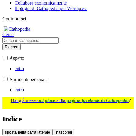
Collabora economicamente
Il plugin di Cathopedia per Wordpress
Contributori
Cerca
Ricerca
Aspetto
entra
Strumenti personali
entra
Hai già messo
mi piace
sulla
pagina
facebook
di
Cathopedia
?
Indice
sposta nella barra laterale
nascondi