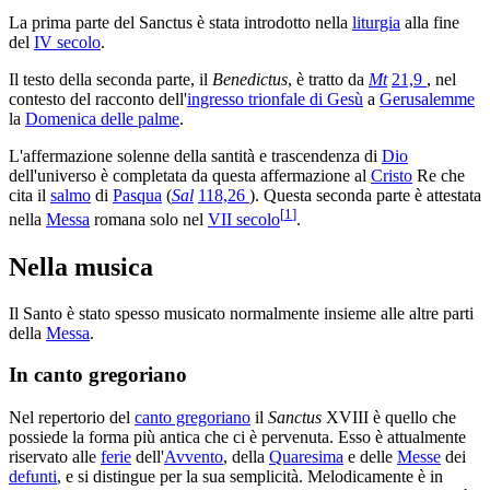
La prima parte del Sanctus è stata introdotto nella
liturgia
alla fine
del
IV secolo
.
Il testo della seconda parte, il
Benedictus
, è tratto da
Mt
21,9
, nel
contesto del racconto dell'
ingresso trionfale di Gesù
a
Gerusalemme
la
Domenica delle palme
.
L'affermazione solenne della santità e trascendenza di
Dio
dell'universo è completata da questa affermazione al
Cristo
Re che
cita il
salmo
di
Pasqua
(
Sal
118,26
). Questa seconda parte è attestata
[
1
]
nella
Messa
romana solo nel
VII secolo
.
Nella musica
Il Santo è stato spesso musicato normalmente insieme alle altre parti
della
Messa
.
In canto gregoriano
Nel repertorio del
canto gregoriano
il
Sanctus
XVIII è quello che
possiede la forma più antica che ci è pervenuta. Esso è attualmente
riservato alle
ferie
dell'
Avvento
, della
Quaresima
e delle
Messe
dei
defunti
, e si distingue per la sua semplicità. Melodicamente è in