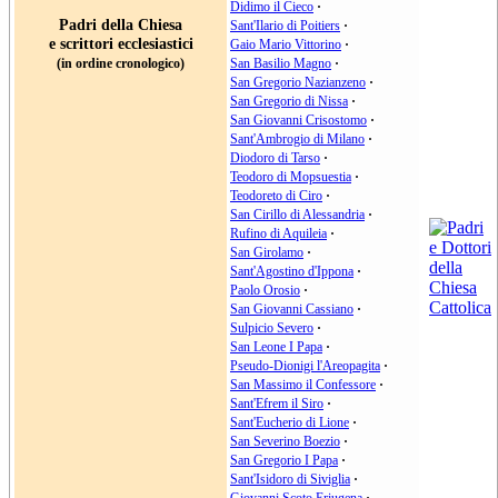
Didimo il Cieco
·
Padri della Chiesa
Sant'Ilario di Poitiers
·
e scrittori ecclesiastici
Gaio Mario Vittorino
·
(in ordine cronologico)
San Basilio Magno
·
San Gregorio Nazianzeno
·
San Gregorio di Nissa
·
San Giovanni Crisostomo
·
Sant'Ambrogio di Milano
·
Diodoro di Tarso
·
Teodoro di Mopsuestia
·
Teodoreto di Ciro
·
San Cirillo di Alessandria
·
Rufino di Aquileia
·
San Girolamo
·
Sant'Agostino d'Ippona
·
Paolo Orosio
·
San Giovanni Cassiano
·
Sulpicio Severo
·
San Leone I Papa
·
Pseudo-Dionigi l'Areopagita
·
San Massimo il Confessore
·
Sant'Efrem il Siro
·
Sant'Eucherio di Lione
·
San Severino Boezio
·
San Gregorio I Papa
·
Sant'Isidoro di Siviglia
·
Giovanni Scoto Eriugena
·