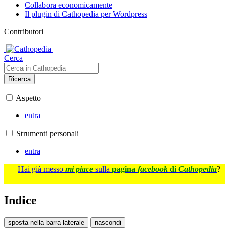
Collabora economicamente
Il plugin di Cathopedia per Wordpress
Contributori
Cerca
Ricerca
Aspetto
entra
Strumenti personali
entra
Hai già messo
mi piace
sulla
pagina
facebook
di
Cathopedia
?
Indice
sposta nella barra laterale
nascondi