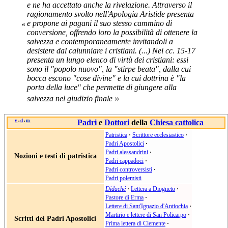
e ne ha accettato anche la rivelazione. Attraverso il
ragionamento svolto nell'Apologia Aristide presenta
e propone ai pagani il suo stesso cammino di
«
conversione, offrendo loro la possibilità di ottenere la
salvezza e contemporaneamente invitandoli a
desistere dal calunniare i cristiani. (...) Nei cc. 15-17
presenta un lungo elenco di virtù dei cristiani: essi
sono il "popolo nuovo", la "stirpe beata", dalla cui
bocca escono "cose divine" e la cui dottrina è "la
porta della luce" che permette di giungere alla
»
salvezza nel giudizio finale
v
d
m
Padri
e
Dottori
della
Chiesa cattolica
•
•
Patristica
·
Scrittore ecclesiastico
·
Padri Apostolici
·
Padri alessandrini
·
Nozioni e testi di patristica
Padri cappadoci
·
Padri controversisti
·
Padri polemisti
Didaché
·
Lettera a Diogneto
·
Pastore di Erma
·
Lettere di Sant'Ignazio d'Antiochia
·
Martirio e lettere di San Policarpo
·
Scritti dei Padri Apostolici
Prima lettera di Clemente
·