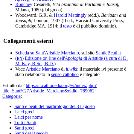
Ronchey
-Cesaretti,
Vita bizantina di Barlaam e Joasaf
,
Milano, 1980 (dal greco).
Woodward, G.R. &
Harold Mattingly
(edd.),
Barlaam and
Joasaph
, London, 1907 (II ed., Harvard University Press,
Cambridge MA, 1914: il
testo
è di pubblico dominio).
Collegamenti esterni
Scheda su Sant'Aristide Marciano
, sul sito
SantieBeati.it
(
)
Edizione on-line dell'
Apologia
di Aristide (a cura di D.
EN
M. Kay, B.Sc., B.D.)
Voce
Aristide Marciano
di
it.wiki
: il materiale ivi presente è
stato rielaborato in
senso cattolico
e integrato
Estratto da "
https://it.cathopedia.org/w/index.php?
title=Sant%27Aristide_Marciano&oldid=769062
"
Categorie
:
Santi e beati del martirologio del 31 agosto
Laici greci
Laici per nome
Tutti i Santi
Santi greci
Santi del II secolo