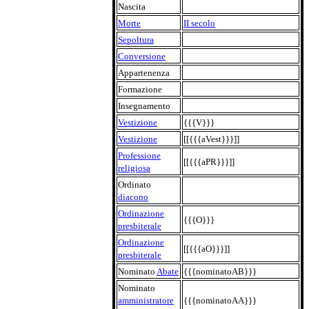
Nascita
Morte
II secolo
Sepoltura
Conversione
Appartenenza
Formazione
Insegnamento
Vestizione
{{{V}}}
Vestizione
[[{{{aVest}}}]]
Professione
[[{{{aPR}}}]]
religiosa
Ordinato
diacono
Ordinazione
{{{O}}}
presbiterale
Ordinazione
[[{{{aO}}}]]
presbiterale
Nominato
Abate
{{{nominatoAB}}}
Nominato
amministratore
{{{nominatoAA}}}