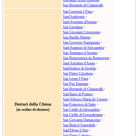
San Bernardo di Chiaravalle
San Gregorio I Papa
·
Sant'Ambrogio
·
Sant'Agostino d'Ippona
·
San Girolamo
·
San Giovanni Crisostomo
·
San Basilio Magno
·
San Gregorio Nazianzeno
·
Sant'Atanasio di Alessandria
·
San Tommaso d'Aquino
·
San Bonaventura da Bagnoregio
·
Sant'Anselmo d'Aosta
·
Sant'Isidoro di Siviglia
·
San Pietro Crisologo
·
San Leone I Papa
·
San Pier Damiani
·
San Bernardo di Chiaravalle
·
Sant'Ilario di Poitiers
·
Sant'Alfonso Maria de' Liguori
·
Dottori della Chiesa
San Francesco di Sales
·
(in ordine di elezione)
San Cirillo di Alessandria
·
San Cirillo di Gerusalemme
·
San Giovanni Damasceno
·
San Beda il Venerabile
·
Sant'Efrem il Siro
·
San Pietro Canisio
·