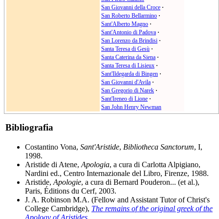
San Giovanni della Croce
·
San Roberto Bellarmino
·
Sant'Alberto Magno
·
Sant'Antonio di Padova
·
San Lorenzo da Brindisi
·
Santa Teresa di Gesù
·
Santa Caterina da Siena
·
Santa Teresa di Lisieux
·
Sant'Ildegarda di Bingen
·
San Giovanni d'Avila
·
San Gregorio di Narek
·
Sant'Ireneo di Lione
·
San John Henry Newman
Bibliografia
Costantino Vona,
Sant'Aristide
,
Bibliotheca Sanctorum
, I,
1998.
Aristide di Atene,
Apologia
, a cura di Carlotta Alpigiano,
Nardini ed., Centro Internazionale del Libro, Firenze, 1988.
Aristide,
Apologie
, a cura di Bernard Pouderon... (et al.),
Paris, Éditions du Cerf, 2003.
J. A. Robinson M.A. (Fellow and Assistant Tutor of Christ's
College Cambridge),
The remains of the original greek of the
Apology of Aristides