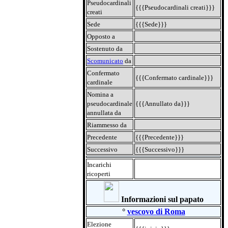
Pseudocardinali
{{{Pseudocardinali creati}}}
creati
Sede
{{{Sede}}}
Opposto a
Sostenuto da
Scomunicato
da
Confermato
{{{Confermato cardinale}}}
cardinale
Nomina a
pseudocardinale
{{{Annullato da}}}
annullata da
Riammesso da
Precedente
{{{Precedente}}}
Successivo
{{{Successivo}}}
Incarichi
ricoperti
Informazioni sul papato
°
vescovo di Roma
Elezione