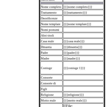
Nome completo
{{{nome completo}}}
Trattamento
{{{trattamento}}}
Onorificenze
Nome templare
{{{nome templare}}}
Nomi postumi
Altri titoli
Casa reale
{{{casa reale}}}
Dinastia
{{{dinastia}}}
Padre
{{{padre}}}
Madre
{{{madre}}}
Coniuge
{{{coniuge 1}}}
Consorte
Consorte di
Figli
Religione
{{{religione}}}
Motto reale
{{{motto reale}}}
[[File: