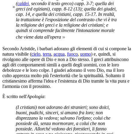
(
caldei
, secondo il testo greco) capp. 3-7; quella dei
«
greci (ed egiziani), capp. 8-12 (13); quella dei giudei,
cap. 14, e quella dei cristiani, capp. 15-17. In realtà,
la trattazione è l'esposizione del contrasto che vi è tra
la religione dei greci e la religione dei cristiani; e
quindi si comprende facilmente l'intonazione morale
»
che viene data all'opera
Secondo Aristide, i barbari adorano gli elementi di cui si compone la
natura visibile (
cielo
,
terra
,
acqua
,
fuoco
,
uomo
) e, quindi, si
rivolgono alle opere di Dio e non a Dio stesso. I greci attribuiscono
agli dèi comportamenti simili a quelli degli uomini, con le loro
debolezze e le loro colpe. I giudei adorano il vero Dio, ma il loro
culto apprezza molto più l'esteriorità che la spiritualità. Soltanto il
cristianesimo afferma l'idea e l'esistenza di Dio tramite la vita pura e
l'armonia con il prossimo.
È scritto nell'
Apologia
:
(I cristiani) non adorano dei stranieri; sono dolci,
buoni, pudichi, sinceri, si amano fra loro; non
disprezzano la vedova; salvano l'orfano; colui che
possiede dà, senza mormorare, a colui che non
possiede. Allorché vedono dei forestieri, li fanno