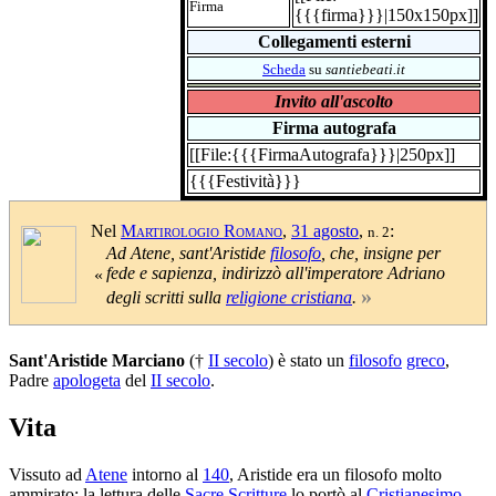
Firma
{{{firma}}}|150x150px]]
Collegamenti esterni
Scheda
su
santiebeati.it
Invito all'ascolto
Firma autografa
[[File:{{{FirmaAutografa}}}|250px]]
{{{Festività}}}
Nel
Martirologio Romano
,
31 agosto
,
:
n. 2
Ad Atene, sant'Aristide
filosofo
, che, insigne per
fede e sapienza, indirizzò all'imperatore Adriano
«
»
degli scritti sulla
religione cristiana
.
Sant'Aristide Marciano
(†
II secolo
) è stato un
filosofo
greco
,
Padre
apologeta
del
II secolo
.
Vita
Vissuto ad
Atene
intorno al
140
, Aristide era un filosofo molto
ammirato; la lettura delle
Sacre Scritture
lo portò al
Cristianesimo
,