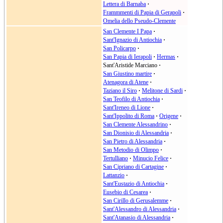
Lettera di Barnaba
·
Frammmenti di Papia di Gerapoli
·
Omelia dello Pseudo-Clemente
San Clemente I Papa
·
Sant'Ignazio di Antiochia
·
San Policarpo
·
San Papia di Ierapoli
·
Hermas
·
Sant'Aristide Marciano
·
San Giustino martire
·
Atenagora di Atene
·
Taziano il Siro
·
Melitone di Sardi
·
San Teofilo di Antiochia
·
Sant'Ireneo di Lione
·
Sant'Ippolito di Roma
·
Origene
·
San Clemente Alessandrino
·
San Dionisio di Alessandria
·
San Pietro di Alessandria
·
San Metodio di Olimpo
·
Tertulliano
·
Minucio Felice
·
San Cipriano di Cartagine
·
Lattanzio
·
Sant'Eustazio di Antiochia
·
Eusebio di Cesarea
·
San Cirillo di Gerusalemme
·
Sant'Alessandro di Alessandria
·
Sant'Atanasio di Alessandria
·