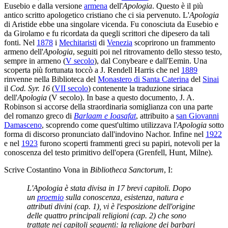
Eusebio e dalla versione
armena
dell'
Apologia
. Questo è il più
antico scritto apologetico cristiano che ci sia pervenuto. L'
Apologia
di Aristide ebbe una singolare vicenda. Fu conosciuta da Eusebio e
da Girolamo e fu ricordata da quegli scrittori che dipesero da tali
fonti. Nel
1878
i
Mechitaristi
di
Venezia
scoprirono un frammento
armeno dell'
Apologia
, seguiti poi nel ritrovamento dello stesso testo,
sempre in armeno (
V secolo
), dal Conybeare e dall'Eemin. Una
scoperta più fortunata toccò a J. Rendell Harris che nel
1889
rinvenne nella Biblioteca del
Monastero di Santa Caterina
del
Sinai
il
Cod. Syr. 16
(
VII secolo
) contenente la traduzione siriaca
dell'
Apologia
(V secolo). In base a questo documento, J. A.
Robinson si accorse della straordinaria somiglianza con una parte
del romanzo greco di
Barlaam e Ioasafat
, attribuito a
san Giovanni
Damasceno
, scoprendo come quest'ultimo utilizzava l'
Apologia
sotto
forma di discorso pronunciato dall'indovino Nachor. Infine nel
1922
e nel
1923
furono scoperti frammenti greci su papiri, notevoli per la
conoscenza del testo primitivo dell'opera (Grenfell, Hunt, Milne).
Scrive Costantino Vona in
Bibliotheca Sanctorum
, I:
L'Apologia è stata divisa in 17 brevi capitoli. Dopo
un
proemio
sulla conoscenza, esistenza, natura e
attributi divini (cap. 1), vi è l'esposizione dell'origine
delle quattro principali religioni (cap. 2) che sono
trattate nei capitoli seguenti: la religione dei barbari