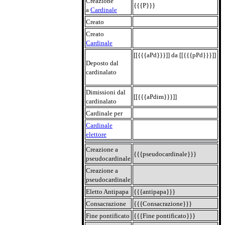
Creazione
{{{P}}}
a
Cardinale
Creato
Creato
Cardinale
[[{{{aPd}}}]] da [[{{{pPd}}}]]
Deposto dal
cardinalato
Dimissioni dal
[[{{{aPdim}}}]]
cardinalato
Cardinale per
Cardinale
elettore
Creazione a
{{{pseudocardinale}}}
pseudocardinale
Creazione a
pseudocardinale
Eletto Antipapa
{{{antipapa}}}
Consacrazione
{{{Consacrazione}}}
Fine pontificato
{{{Fine pontificato}}}