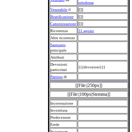
ortodossa
Venerabile
il
[[]]
Beatificazione
[[]]
Canonizzazione
[[]]
Ricorrenza
31 agosto
Altre ricorrenze
Santuario
principale
Attributi
Devozioni
{{{devozioni}}}
particolari
Patrono
di
[[File:|250px]]
[[File:|100px|Stemma]]
Incoronazione
Investitura
Predecessore
Erede
Successore