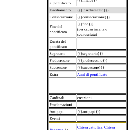
{{{inizio}}}
al pontificato
Insediamento
{{{Insediamento}}}
Consacrazione
{{{consacrazione}}}
{{{fine}}}
Fine del
(per causa incerta o
pontificato
sconosciuta)
Durata del
pontificato
Segretario
{{{segretario}}}
Predecessore
{{{predecessore}}}
Successore
{{{successore}}}
Extra
Anni di pontificato
Cardinali
creazioni
Proclamazioni
Antipapi
{{{antipapi}}}
Eventi
Chiesa cattolica
,
Chiesa
Venerato
da