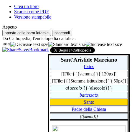
Crea un libro
Scarica come PDF
Versione stampabile
Aspetto
sposta nella barra laterale
nascondi
Da Cathopedia, l'enciclopedia cattolica.
100%
Sant'Aristide Marciano
Laico
[[File:{{{stemma}}}|120px]]
[[File:{{{Stemma istituzione}}}|50px]]
al secolo
{{{alsecolo}}}
battezzato
Santo
Padre della Chiesa
{{{motto}}}