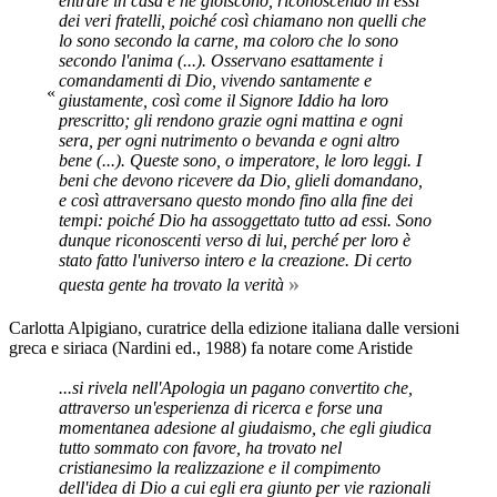
entrare in casa e ne gioiscono, riconoscendo in essi
dei veri fratelli, poiché così chiamano non quelli che
lo sono secondo la carne, ma coloro che lo sono
secondo l'anima (...). Osservano esattamente i
comandamenti di Dio, vivendo santamente e
«
giustamente, così come il Signore Iddio ha loro
prescritto; gli rendono grazie ogni mattina e ogni
sera, per ogni nutrimento o bevanda e ogni altro
bene (...). Queste sono, o imperatore, le loro leggi. I
beni che devono ricevere da Dio, glieli domandano,
e così attraversano questo mondo fino alla fine dei
tempi: poiché Dio ha assoggettato tutto ad essi. Sono
dunque riconoscenti verso di lui, perché per loro è
stato fatto l'universo intero e la creazione. Di certo
»
questa gente ha trovato la verità
Carlotta Alpigiano, curatrice della edizione italiana dalle versioni
greca e siriaca (Nardini ed., 1988) fa notare come Aristide
...si rivela nell'Apologia un pagano convertito che,
attraverso un'esperienza di ricerca e forse una
momentanea adesione al giudaismo, che egli giudica
tutto sommato con favore, ha trovato nel
cristianesimo la realizzazione e il compimento
dell'idea di Dio a cui egli era giunto per vie razionali