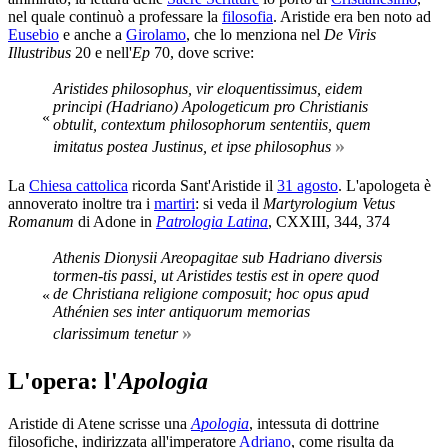
nel quale continuò a professare la
filosofia
. Aristide era ben noto ad
Eusebio
e anche a
Girolamo
, che lo menziona nel
De Viris
Illustribus
20 e nell'
Ep
70, dove scrive:
Aristides philosophus, vir eloquentissimus, eidem
principi (Hadriano) Apologeticum pro Christianis
«
obtulit, contextum philosophorum sententiis, quem
»
imitatus postea Justinus, et ipse philosophus
La
Chiesa cattolica
ricorda Sant'Aristide il
31 agosto
. L'apologeta è
annoverato inoltre tra i
martiri
: si veda il
Martyrologium Vetus
Romanum
di Adone in
Patrologia Latina
, CXXIII, 344, 374
Athenis Dionysii Areopagitae sub Hadriano diversis
tormen-tis passi, ut Aristides testis est in opere quod
de Christiana religione composuit; hoc opus apud
«
Athénien ses inter antiquorum memorias
»
clarissimum tenetur
L'opera: l'
Apologia
Aristide di Atene scrisse una
Apologia
, intessuta di dottrine
filosofiche, indirizzata all'imperatore
Adriano
, come risulta da