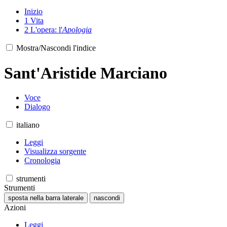
Inizio
1
Vita
2
L'opera: l'
Apologia
Mostra/Nascondi l'indice
Sant'Aristide Marciano
Voce
Dialogo
italiano
Leggi
Visualizza sorgente
Cronologia
strumenti
Strumenti
sposta nella barra laterale
nascondi
Azioni
Leggi