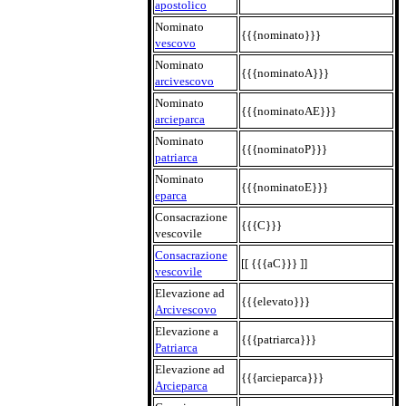
apostolico
Nominato
{{{nominato}}}
vescovo
Nominato
{{{nominatoA}}}
arcivescovo
Nominato
{{{nominatoAE}}}
arcieparca
Nominato
{{{nominatoP}}}
patriarca
Nominato
{{{nominatoE}}}
eparca
Consacrazione
{{{C}}}
vescovile
Consacrazione
[[ {{{aC}}} ]]
vescovile
Elevazione ad
{{{elevato}}}
Arcivescovo
Elevazione a
{{{patriarca}}}
Patriarca
Elevazione ad
{{{arcieparca}}}
Arcieparca