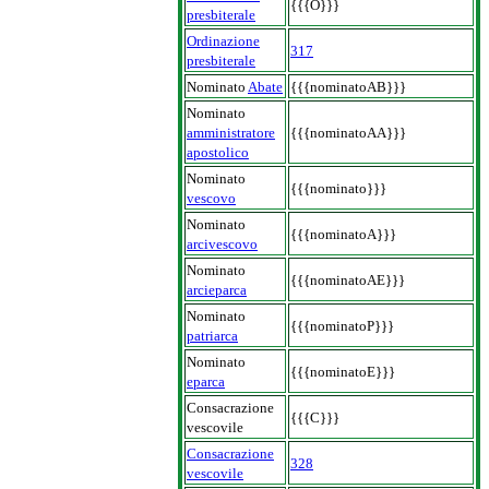
{{{O}}}
presbiterale
Ordinazione
317
presbiterale
Nominato
Abate
{{{nominatoAB}}}
Nominato
amministratore
{{{nominatoAA}}}
apostolico
Nominato
{{{nominato}}}
vescovo
Nominato
{{{nominatoA}}}
arcivescovo
Nominato
{{{nominatoAE}}}
arcieparca
Nominato
{{{nominatoP}}}
patriarca
Nominato
{{{nominatoE}}}
eparca
Consacrazione
{{{C}}}
vescovile
Consacrazione
328
vescovile