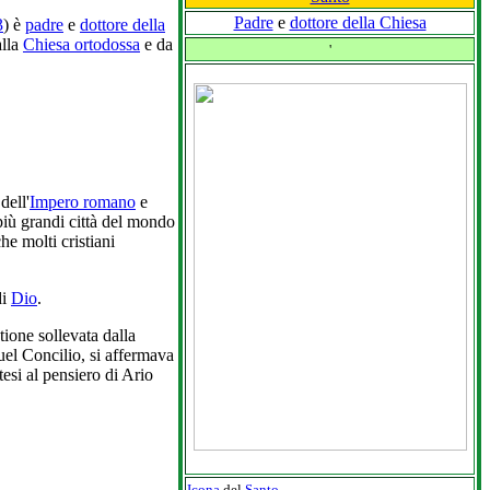
Padre
e
dottore della Chiesa
3
) è
padre
e
dottore della
lla
Chiesa ortodossa
e da
'
dell'
Impero romano
e
 più grandi città del mondo
he molti cristiani
i
Dio
.
tione sollevata dalla
quel Concilio, si affermava
esi al pensiero di Ario
Icona
del
Santo