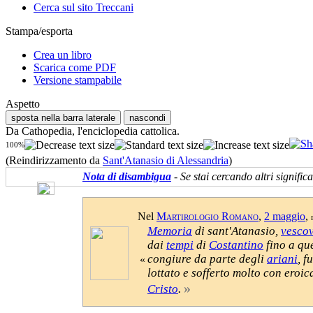
Cerca sul sito Treccani
Stampa/esporta
Crea un libro
Scarica come PDF
Versione stampabile
Aspetto
sposta nella barra laterale
nascondi
Da Cathopedia, l'enciclopedia cattolica.
100%
(Reindirizzamento da
Sant'Atanasio di Alessandria
)
Nota di disambigua
- Se stai cercando altri signifi
Nel
Martirologio Romano
,
2 maggio
,
Memoria
di sant'Atanasio,
vesco
dai
tempi
di
Costantino
fino a que
congiure da parte degli
ariani
, f
«
lottato e sofferto molto con eroi
»
Cristo
.