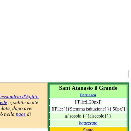
Sant'Atanasio il Grande
Patriarca
lessandria d'Egitto
[[File:|120px]]
fede
e, subite molte
fidata, dopo aver
[[File:{{{Stemma istituzione}}}|50px]]
ò nella
pace
di
al secolo
{{{alsecolo}}}
battezzato
Santo