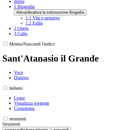
Inizio
1
Biografia
Attiva/disattiva la sottosezione Biografia
1.1
Vita e pensiero
1.2
Esilio
2
Opere
3
Culto
Mostra/Nascondi l'indice
Sant'Atanasio il Grande
Voce
Dialogo
italiano
Leggi
Visualizza sorgente
Cronologia
strumenti
Strumenti
sposta nella barra laterale
nascondi