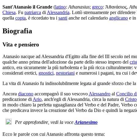
Sant'Atanasio il Grande
(
latino
:
Athanasius
;
greco
:
Ἀθανάσιος
,
Ath
Chiesa
. Fu
patriarca
di
Alessandria
. Lottò strenuamente per difendere 
quella
copta
, è ricordato tra i
santi
anche nel calendario
anglicano
e in
Biografia
Vita e pensiero
Atanasio nacque ad Alessandria d'Egitto alla fine del III secolo nel m
qualche anno prima dell'adozione da parte dello stesso impero del
cri
antico, era sicuramente la più turbolenta e la più ricca culturalmente: v
considerati eretici,
gnostici
,
nestoriani
e numerosi i pagani, tra cui i de
La vita di Atanasio fu indissolubilmente legata al grande sforzo che la 
Ancora
diacono
accompagnò il suo vescovo
Alessandro
al
Concilio d
predicazione di
Ario
, anch'egli di Alessandria, circa la natura di
Cristo
in modo chiaro la perfetta uguaglianza del Verbo e del Padre, Verbo con
che predicava invece la creazione del Verbo da Dio e quindi la negazio
Per approfondire, vedi la voce
Arianesimo
Ecco le parole con cui Atanasio affronta questo tema: