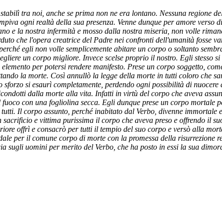
i stabilì tra noi, anche se prima non ne era lontano. Nessuna regione dell
iempiva ogni realtà della sua presenza. Venne dunque per amore verso di
no e la nostra infermità e mosso dalla nostra miseria, non volle riman
uto che l'opera creatrice del Padre nei confronti dell'umanità fosse va
o perché egli non volle semplicemente abitare un corpo o soltanto semb
gliere un corpo migliore. Invece scelse proprio il nostro. Egli stesso si 
un elemento per potersi rendere manifesto. Prese un corpo soggetto, come
tando la morte. Così annullò la legge della morte in tutti coloro che sa
 sforzo si esaurì completamente, perdendo ogni possibilità di nuocere a
condotti dalla morte alla vita. Infatti in virtù del corpo che aveva assun
l fuoco con una fogliolina secca. Egli dunque prese un corpo mortale p
 tutti. Il corpo assunto, perché inabitato dal Verbo, divenne immortale 
n sacrificio e vittima purissima il corpo che aveva preso e offrendo il su
periore offrì e consacrò per tutti il tempio del suo corpo e versò alla mort
idale per il comune corpo di morte con la promessa della risurrezione re
acia sugli uomini per merito del Verbo, che ha posto in essi la sua dimo