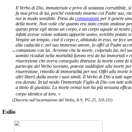
Il Verbo di Dio, immateriale e privo di sostanza corruttibile, s
fu mai priva di lui, perché esistendo insieme col Padre suo, r
noi in modo sensibile. Preso da
compassione
per il genere uma
della morte. Non volle che quanto era stato creato andasse perd
questo prese egli stesso un corpo, e un corpo uguale al nostr
infatti avesse voluto soltanto apparire uomo, avrebbe potuto sce
Vergine un tempio, cioè il corpo e, abitando in esso, ne fece 
alla caducità e, nel suo immenso amore, lo offrì al Padre accet
comunione con lui. Avvenne che la morte, colpendo lui, nel suo
«
uomini ricaduti nella mortalità furono resi da lui immortali e ri
risurrezione che aveva conseguito distrusse la morte come fa i
partecipe del Verbo sovrano, potesse soddisfare alla morte per
risurrezione, rimedio di immortalità per noi. Offrì alla morte i
altri liberò dalla morte i suoi simili. Il Verbo di Dio a tutti su
era dovuto. In tal modo l'immortale Figlio di Dio con tutti sol
a titolo di giustizia. La morte ormai non ha più nessuna effic
»
corpo identico al loro.
(
Discorso sull'incarnazione del Verbo, 8-9; PG 25, 110-111
)
Esilio