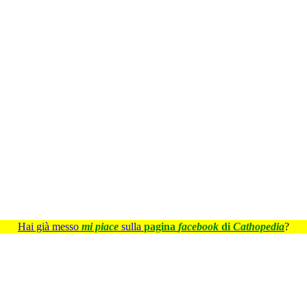
Hai già messo
mi piace
sulla
pagina
facebook
di
Cathopedia
?