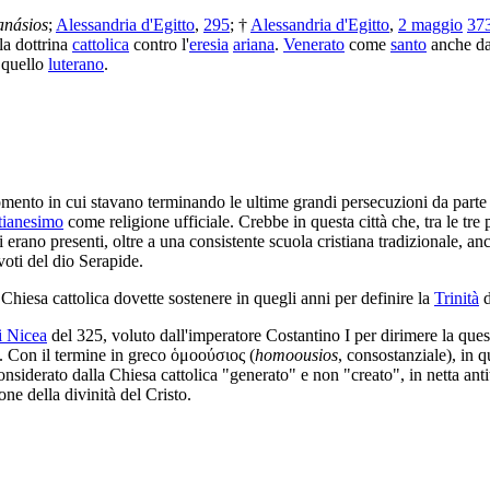
anásios
;
Alessandria d'Egitto
,
295
; †
Alessandria d'Egitto
,
2 maggio
37
la dottrina
cattolica
contro l'
eresia
ariana
.
Venerato
come
santo
anche da
 quello
luterano
.
omento in cui stavano terminando le ultime grandi persecuzioni da parte 
stianesimo
come religione ufficiale. Crebbe in questa città che, tra le tre
i erano presenti, oltre a una consistente scuola cristiana tradizionale, anc
voti del dio Serapide.
Chiesa cattolica dovette sostenere in quegli anni per definire la
Trinità
d
i Nicea
del 325, voluto dall'imperatore Costantino I per dirimere la ques
. Con il termine in greco
ὁμοούσιος
(
homoousios
, consostanziale), in 
siderato dalla Chiesa cattolica "generato" e non "creato", in netta antit
ne della divinità del Cristo.