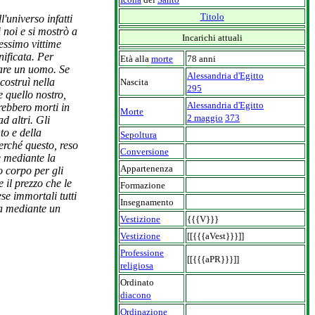
Titolo
'universo infatti
 noi e si mostrò a
Incarichi attuali
essimo vittime
nificata. Per
Età alla
morte
78 anni
rare un uomo. Se
Alessandria d'Egitto
costruì nella
Nascita
295
 quello nostro,
Alessandria d'Egitto
rebbero morti in
Morte
2 maggio
373
d altri. Gli
to e della
Sepoltura
erché questo, reso
Conversione
e mediante la
Appartenenza
o corpo per gli
e il prezzo che le
Formazione
se immortali tutti
Insegnamento
ra mediante un
Vestizione
{{{V}}}
Vestizione
[[{{{aVest}}}]]
Professione
[[{{{aPR}}}]]
religiosa
Ordinato
diacono
Ordinazione