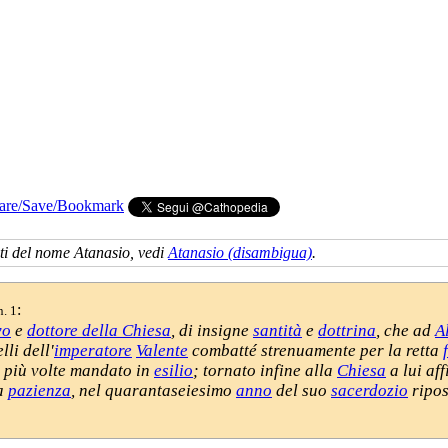
cati del nome Atanasio, vedi
Atanasio (disambigua)
.
:
n. 1
vo
e
dottore della Chiesa
, di insigne
santità
e
dottrina
, che ad
A
lli dell'
imperatore
Valente
combatté strenuamente per la retta
u più volte mandato in
esilio
; tornato infine alla
Chiesa
a lui af
ca
pazienza
, nel quarantaseiesimo
anno
del suo
sacerdozio
ripos