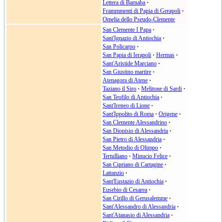
Lettera di Barnaba
·
Frammmenti di Papia di Gerapoli
·
Omelia dello Pseudo-Clemente
San Clemente I Papa
·
Sant'Ignazio di Antiochia
·
San Policarpo
·
San Papia di Ierapoli
·
Hermas
·
Sant'Aristide Marciano
·
San Giustino martire
·
Atenagora di Atene
·
Taziano il Siro
·
Melitone di Sardi
·
San Teofilo di Antiochia
·
Sant'Ireneo di Lione
·
Sant'Ippolito di Roma
·
Origene
·
San Clemente Alessandrino
·
San Dionisio di Alessandria
·
San Pietro di Alessandria
·
San Metodio di Olimpo
·
Tertulliano
·
Minucio Felice
·
San Cipriano di Cartagine
·
Lattanzio
·
Sant'Eustazio di Antiochia
·
Eusebio di Cesarea
·
San Cirillo di Gerusalemme
·
Sant'Alessandro di Alessandria
·
Sant'Atanasio di Alessandria
·