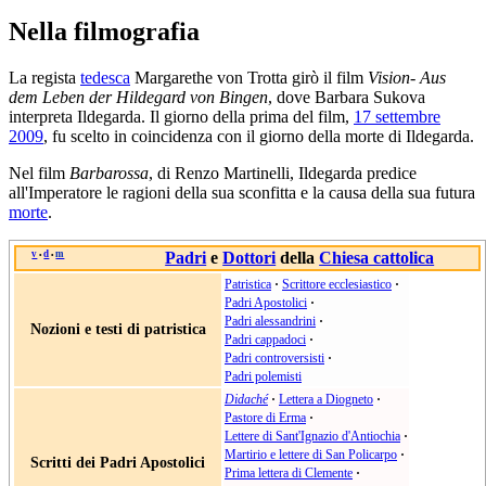
Nella filmografia
La regista
tedesca
Margarethe von Trotta girò il film
Vision- Aus
dem Leben der Hildegard von Bingen
, dove Barbara Sukova
interpreta Ildegarda. Il giorno della prima del film,
17 settembre
2009
, fu scelto in coincidenza con il giorno della morte di Ildegarda.
Nel film
Barbarossa
, di Renzo Martinelli, Ildegarda predice
all'Imperatore le ragioni della sua sconfitta e la causa della sua futura
morte
.
v
d
m
Padri
e
Dottori
della
Chiesa cattolica
•
•
Patristica
·
Scrittore ecclesiastico
·
Padri Apostolici
·
Padri alessandrini
·
Nozioni e testi di patristica
Padri cappadoci
·
Padri controversisti
·
Padri polemisti
Didaché
·
Lettera a Diogneto
·
Pastore di Erma
·
Lettere di Sant'Ignazio d'Antiochia
·
Martirio e lettere di San Policarpo
·
Scritti dei Padri Apostolici
Prima lettera di Clemente
·