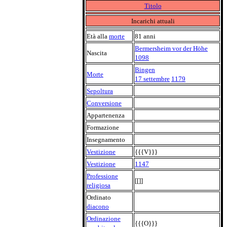
Titolo
Incarichi attuali
Età alla
morte
81 anni
Bermersheim vor der Höhe
Nascita
1098
Bingen
Morte
17 settembre
1179
Sepoltura
Conversione
Appartenenza
Formazione
Insegnamento
Vestizione
{{{V}}}
Vestizione
1147
Professione
[[]]
religiosa
Ordinato
diacono
Ordinazione
{{{O}}}