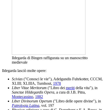
Ildegarda di Bingen raffigurata su un manoscritto
medievale
Ildegarda lasciò molte opere:
Scivias
("Conosci le vie"), Adelgundis Fuhrkotter, CCCM,
XLIII; XLIIIA, Turnhout,
1978
Liber Vitae Meritorum
("Libro dei
meriti
della vita"), in
Sanctae Hildegardis Opera
, a cura di J.B. Pitra,
Montecassino
,
1882
Liber Divinorum Operum
("Libro delle opere divine"), in
Patrologia Latina
, vol. 197
Physica
; edizione a cura di C. Darenberg e F. A. Reuss, in