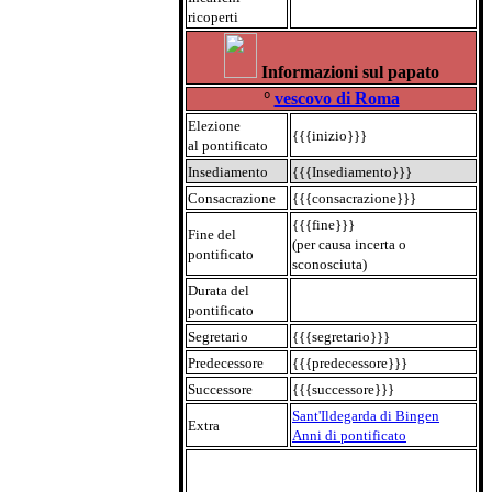
ricoperti
Informazioni sul papato
°
vescovo di Roma
Elezione
{{{inizio}}}
al pontificato
Insediamento
{{{Insediamento}}}
Consacrazione
{{{consacrazione}}}
{{{fine}}}
Fine del
(per causa incerta o
pontificato
sconosciuta)
Durata del
pontificato
Segretario
{{{segretario}}}
Predecessore
{{{predecessore}}}
Successore
{{{successore}}}
Sant'Ildegarda di Bingen
Extra
Anni di pontificato