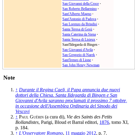
San Giovanni della Croce
·
San Roberto Bellarmino
·
Sant'Alberto Magno
·
Sant'Antonio di Padova
·
San Lorenzo da Brindisi
·
Santa Teresa di Gesù
·
Santa Caterina da Siena
·
Santa Teresa di Lisieux
·
Sant'Ildegarda di Bingen
·
San Giovanni d'Avila
·
San Gregorio di Narek
·
Sant'Ireneo di Lione
·
San John Henry Newman
Note
↑
Durante il Regina Caeli, il Papa annuncia due nuovi
dottori della Chiesa. Santa Ildegarda di Bingen e San
Giovanni d'Avila saranno proclamati il prossimo 7 ottobre,
in occasione dell'Assemblea Ordinaria del Sinodo dei
Vescovi
↑
Paul Guérin
(a cura di),
Vie des Saints des Petits
Bollandistes
, Parigi, Bloud et Barral editori,
1876
, tomo XI,
p. 184.
↑
L'Osservatore Romano
,
11 maggio
2012
, p. 7.