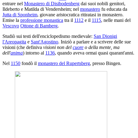
entrare nel
Monastero di Disibodenberg
dai suoi nobili genitori,
Ildeberto e Matilda di Vendersheim; nel
monastero
fu educata da
Jutta di Sponheim
, giovane aristocratica ritiratasi in monastero.
Emise la
professione monastica
tra il
1112
e il
1115
, nelle mani del
Vescovo
Ottone di Bamberg
.
Studiò sui testi dell'enciclopedismo medievale:
San Dionigi
l'Areopagita
e
Sant'Agostino
. Iniziò a parlare e a scrivere delle sue
visioni (che definiva
visioni non del
cuore
o della mente, ma
dell'
anima
) intorno al
1136
, quando aveva ormai quasi quarant'anni.
Nel
1150
fondò il
monastero del Rupertsberg
, presso Bingen.