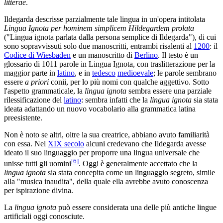
litterae
.
Ildegarda descrisse parzialmente tale lingua in un'opera intitolata
Lingua Ignota per hominem simplicem Hildegardem prolata
("Lingua ignota parlata dalla persona semplice di Ildegarda"), di cui
sono sopravvissuti solo due manoscritti, entrambi risalenti al
1200
: il
Codice di Wiesbaden
e un manoscritto di
Berlino
. Il testo è un
glossario di 1011 parole in Lingua Ignota, con traslitterazione per la
maggior parte in
latino
, e in
tedesco
medioevale
; le parole sembrano
essere
a priori
conii, per lo più nomi con qualche aggettivo. Sotto
l'aspetto grammaticale, la
lingua ignota
sembra essere una parziale
rilessificazione del
latino
: sembra infatti che la
lingua ignota
sia stata
ideata adattando un nuovo vocabolario alla grammatica latina
preesistente.
Non è noto se altri, oltre la sua creatrice, abbiano avuto familiarità
con essa. Nel
XIX secolo
alcuni credevano che Ildegarda avesse
ideato il suo linguaggio per proporre una lingua universale che
[
6
]
unisse tutti gli uomini
. Oggi è generalmente accettato che la
lingua ignota
sia stata concepita come un linguaggio segreto, simile
alla "musica inaudita", della quale ella avrebbe avuto conoscenza
per ispirazione divina.
La
lingua ignota
può essere considerata una delle più antiche lingue
artificiali oggi conosciute.