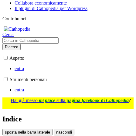
Collabora economicamente
Il plugin di Cathopedia per Wordpress
Contributori
Cerca
Ricerca
Aspetto
entra
Strumenti personali
entra
Hai già messo
mi piace
sulla
pagina
facebook
di
Cathopedia
?
Indice
sposta nella barra laterale
nascondi