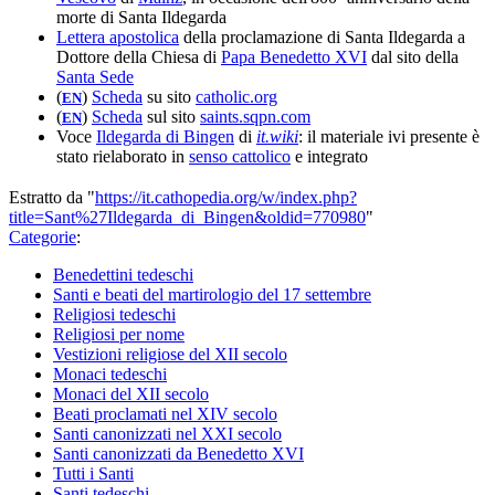
morte di Santa Ildegarda
Lettera apostolica
della proclamazione di Santa Ildegarda a
Dottore della Chiesa di
Papa Benedetto XVI
dal sito della
Santa Sede
(
)
Scheda
su sito
catholic.org
EN
(
)
Scheda
sul sito
saints.sqpn.com
EN
Voce
Ildegarda di Bingen
di
it.wiki
: il materiale ivi presente è
stato rielaborato in
senso cattolico
e integrato
Estratto da "
https://it.cathopedia.org/w/index.php?
title=Sant%27Ildegarda_di_Bingen&oldid=770980
"
Categorie
:
Benedettini tedeschi
Santi e beati del martirologio del 17 settembre
Religiosi tedeschi
Religiosi per nome
Vestizioni religiose del XII secolo
Monaci tedeschi
Monaci del XII secolo
Beati proclamati nel XIV secolo
Santi canonizzati nel XXI secolo
Santi canonizzati da Benedetto XVI
Tutti i Santi
Santi tedeschi