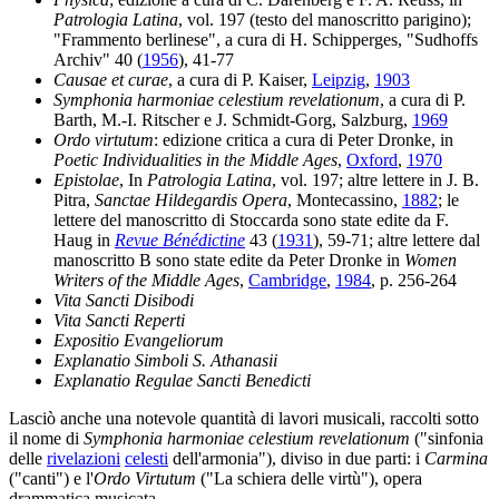
Patrologia Latina
, vol. 197 (testo del manoscritto parigino);
"Frammento berlinese", a cura di H. Schipperges, "Sudhoffs
Archiv" 40 (
1956
), 41-77
Causae et curae
, a cura di P. Kaiser,
Leipzig
,
1903
Symphonia harmoniae celestium revelationum
, a cura di P.
Barth, M.-I. Ritscher e J. Schmidt-Gorg, Salzburg,
1969
Ordo virtutum
: edizione critica a cura di Peter Dronke, in
Poetic Individualities in the Middle Ages
,
Oxford
,
1970
Epistolae
, In
Patrologia Latina
, vol. 197; altre lettere in J. B.
Pitra,
Sanctae Hildegardis Opera
, Montecassino,
1882
; le
lettere del manoscritto di Stoccarda sono state edite da F.
Haug in
Revue Bénédictine
43 (
1931
), 59-71; altre lettere dal
manoscritto B sono state edite da Peter Dronke in
Women
Writers of the Middle Ages
,
Cambridge
,
1984
, p. 256-264
Vita Sancti Disibodi
Vita Sancti Reperti
Expositio Evangeliorum
Explanatio Simboli S. Athanasii
Explanatio Regulae Sancti Benedicti
Lasciò anche una notevole quantità di lavori musicali, raccolti sotto
il nome di
Symphonia harmoniae celestium revelationum
("sinfonia
delle
rivelazioni
celesti
dell'armonia"), diviso in due parti: i
Carmina
("canti") e l'
Ordo Virtutum
("La schiera delle virtù"), opera
drammatica musicata.