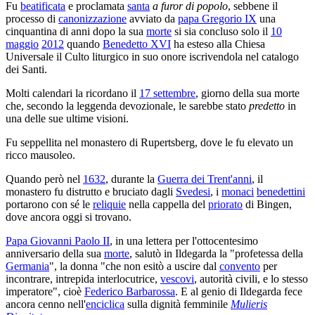
Fu
beatificata
e proclamata
santa
a furor di popolo
, sebbene il
processo di
canonizzazione
avviato da
papa Gregorio IX
una
cinquantina di anni dopo la sua
morte
si sia concluso solo il
10
maggio
2012
quando
Benedetto XVI
ha esteso alla Chiesa
Universale il Culto liturgico in suo onore iscrivendola nel catalogo
dei Santi.
Molti calendari la ricordano il
17 settembre
, giorno della sua morte
che, secondo la leggenda devozionale, le sarebbe stato
predetto
in
una delle sue ultime visioni.
Fu seppellita nel monastero di Rupertsberg, dove le fu elevato un
ricco mausoleo.
Quando però nel
1632
, durante la
Guerra dei Trent'anni
, il
monastero fu distrutto e bruciato dagli
Svedesi
, i
monaci
benedettini
portarono con sé le
reliquie
nella cappella del
priorato
di Bingen,
dove ancora oggi si trovano.
Papa Giovanni Paolo II
, in una lettera per l'ottocentesimo
anniversario della sua
morte
, salutò in Ildegarda la "profetessa della
Germania
", la donna "che non esitò a uscire dal
convento
per
incontrare, intrepida interlocutrice,
vescovi
, autorità civili, e lo stesso
imperatore", cioè
Federico Barbarossa
. E al genio di Ildegarda fece
ancora cenno nell'
enciclica
sulla dignità femminile
Mulieris