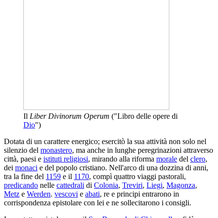
Il
Liber Divinorum Operum
("Libro delle opere di
Dio
")
Dotata di un carattere energico; esercitò la sua attività non solo nel
silenzio del
monastero
, ma anche in lunghe peregrinazioni attraverso
città, paesi e
istituti religiosi
, mirando alla riforma
morale
del
clero
,
dei
monaci
e del popolo cristiano. Nell'arco di una dozzina di anni,
tra la fine del
1159
e il
1170
, compì quattro viaggi pastorali,
predicando
nelle
cattedrali
di
Colonia
,
Treviri
,
Liegi
,
Magonza
,
Metz
e
Werden
.
vescovi
e
abati
, re e principi entrarono in
corrispondenza epistolare con lei e ne sollecitarono i consigli.