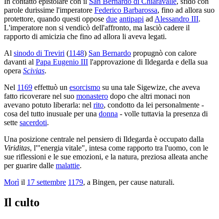
In contatto epistolare con il
San Bernardo di Chiaravalle
, sfidò con
parole durissime l'imperatore
Federico Barbarossa
, fino ad allora suo
protettore, quando questi oppose
due
antipapi
ad
Alessandro III
.
L'imperatore non si vendicò dell'affronto, ma lasciò cadere il
rapporto di amicizia che fino ad allora li aveva legati.
Al
sinodo di Treviri
(
1148
)
San Bernardo
propugnò con calore
davanti al
Papa Eugenio III
l'approvazione di Ildegarda e della sua
opera
Scivias
.
Nel
1169
effettuò un
esorcismo
su una tale Sigewize, che aveva
fatto ricoverare nel suo
monastero
dopo che altri monaci non
avevano potuto liberarla: nel
rito
, condotto da lei personalmente -
cosa del tutto inusuale per una
donna
- volle tuttavia la presenza di
sette
sacerdoti
.
Una posizione centrale nel pensiero di Ildegarda è occupato dalla
Viriditas
, l'"energia vitale", intesa come rapporto tra l'uomo, con le
sue riflessioni e le sue emozioni, e la natura, preziosa alleata anche
per guarire dalle
malattie
.
Morì
il
17 settembre
1179
, a Bingen, per cause naturali.
Il culto