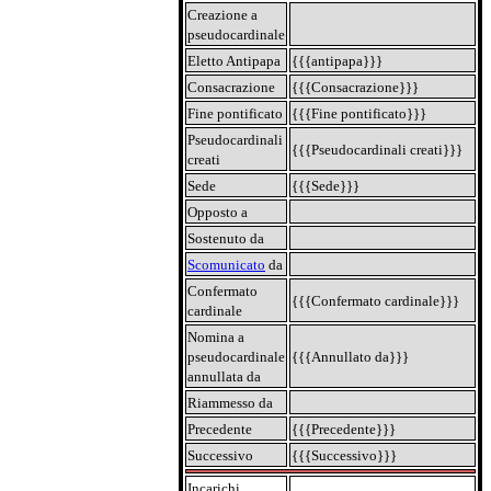
Creazione a
pseudocardinale
Eletto Antipapa
{{{antipapa}}}
Consacrazione
{{{Consacrazione}}}
Fine pontificato
{{{Fine pontificato}}}
Pseudocardinali
{{{Pseudocardinali creati}}}
creati
Sede
{{{Sede}}}
Opposto a
Sostenuto da
Scomunicato
da
Confermato
{{{Confermato cardinale}}}
cardinale
Nomina a
pseudocardinale
{{{Annullato da}}}
annullata da
Riammesso da
Precedente
{{{Precedente}}}
Successivo
{{{Successivo}}}
Incarichi