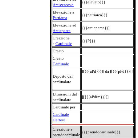
{{{elevato}}}
Arcivescovo
Elevazione a
{{{patriarca}}}
Patriarca
Elevazione ad
{{{arcieparca}}}
Arcieparca
Creazione
{{{P}}}
a
Cardinale
Creato
Creato
Cardinale
[[{{{aPd}}}]] da [[{{{pPd}}}]]
Deposto dal
cardinalato
Dimissioni dal
[[{{{aPdim}}}]]
cardinalato
Cardinale per
Cardinale
elettore
Creazione a
{{{pseudocardinale}}}
pseudocardinale