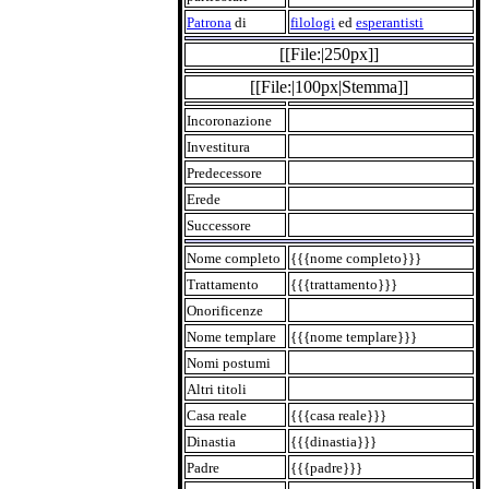
Patrona
di
filologi
ed
esperantisti
[[File:|250px]]
[[File:|100px|Stemma]]
Incoronazione
Investitura
Predecessore
Erede
Successore
Nome completo
{{{nome completo}}}
Trattamento
{{{trattamento}}}
Onorificenze
Nome templare
{{{nome templare}}}
Nomi postumi
Altri titoli
Casa reale
{{{casa reale}}}
Dinastia
{{{dinastia}}}
Padre
{{{padre}}}