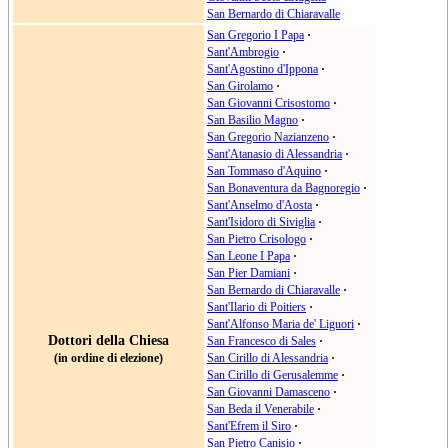
San Bernardo di Chiaravalle
San Gregorio I Papa
·
Sant'Ambrogio
·
Sant'Agostino d'Ippona
·
San Girolamo
·
San Giovanni Crisostomo
·
San Basilio Magno
·
San Gregorio Nazianzeno
·
Sant'Atanasio di Alessandria
·
San Tommaso d'Aquino
·
San Bonaventura da Bagnoregio
·
Sant'Anselmo d'Aosta
·
Sant'Isidoro di Siviglia
·
San Pietro Crisologo
·
San Leone I Papa
·
San Pier Damiani
·
San Bernardo di Chiaravalle
·
Sant'Ilario di Poitiers
·
Sant'Alfonso Maria de' Liguori
·
Dottori della Chiesa
San Francesco di Sales
·
(in ordine di elezione)
San Cirillo di Alessandria
·
San Cirillo di Gerusalemme
·
San Giovanni Damasceno
·
San Beda il Venerabile
·
Sant'Efrem il Siro
·
San Pietro Canisio
·