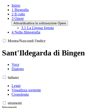
Inizio
1
Biografia
2
Il culto
3
Opere
Attiva/disattiva la sottosezione Opere
3.1
La
Lingua Ignota
4
Nella filmografia
Mostra/Nascondi l'indice
Sant'Ildegarda di Bingen
Voce
Dialogo
italiano
Leggi
Visualizza sorgente
Cronologia
strumenti
Strumenti