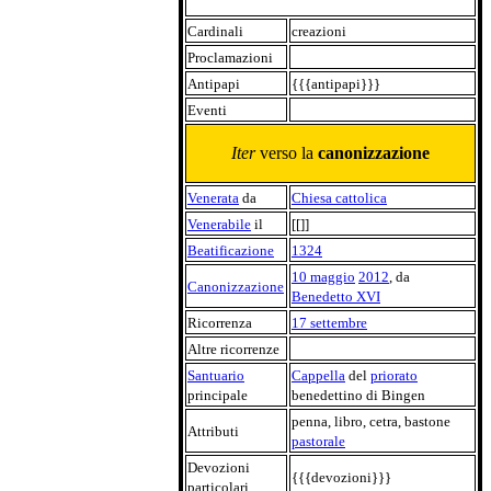
Cardinali
creazioni
Proclamazioni
Antipapi
{{{antipapi}}}
Eventi
Iter
verso la
canonizzazione
Venerata
da
Chiesa cattolica
Venerabile
il
[[]]
Beatificazione
1324
10 maggio
2012
, da
Canonizzazione
Benedetto XVI
Ricorrenza
17 settembre
Altre ricorrenze
Santuario
Cappella
del
priorato
principale
benedettino di Bingen
penna, libro, cetra, bastone
Attributi
pastorale
Devozioni
{{{devozioni}}}
particolari