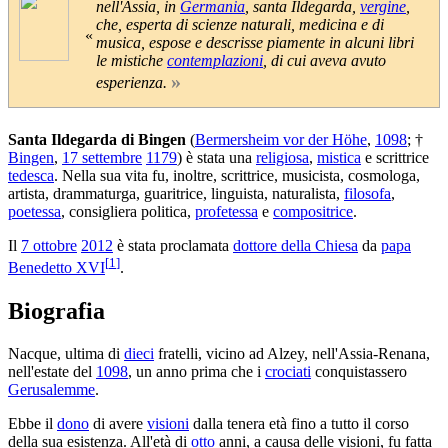
nell'Assia, in
Germania
, santa Ildegarda,
vergine
,
che, esperta di scienze naturali, medicina e di
«
musica, espose e descrisse piamente in alcuni libri
le mistiche
contemplazioni
, di cui aveva avuto
»
esperienza.
Santa Ildegarda di Bingen
(
Bermersheim vor der Höhe
,
1098
; †
Bingen
,
17 settembre
1179
) è stata una
religiosa
,
mistica
e scrittrice
tedesca
. Nella sua vita fu, inoltre, scrittrice, musicista, cosmologa,
artista, drammaturga, guaritrice, linguista, naturalista,
filosofa
,
poetessa
, consigliera politica,
profetessa
e
compositrice
.
Il
7 ottobre
2012
è stata proclamata
dottore della Chiesa
da
papa
[
1
]
Benedetto XVI
.
Biografia
Nacque, ultima di
dieci
fratelli, vicino ad Alzey, nell'Assia-Renana,
nell'estate del
1098
, un anno prima che i
crociati
conquistassero
Gerusalemme
.
Ebbe il
dono
di avere
visioni
dalla tenera età fino a tutto il corso
della sua esistenza. All'età di
otto
anni, a causa delle visioni, fu fatta