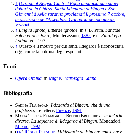
↑
Durante il Regina Caeli, il Papa annuncia due nuovi
dottori della Chiesa. Santa Ildegarda di Bingen e San
Giovanni d'Avila saranno proclamati il prossimo 7 ottobre,
in occasione dell'Assemblea Ordinaria del Sinodo dei
Vescovi
↑
Lingua Ignota, Litterae ignotae
, in J. B. Pitra,
Sanctae
Hildegardis Opera
, Montecassino,
1882
, e in
Patrologia
Latina
, vol. 197
↑
Questo è il motivo per cui santa Ildegarda è riconosciuta
oggi come la patrona degli esperantisti.
Fonti
Opera Omnia
, in
Migne
,
Patrologia Latina
Bibliografia
Sabina Flanagan
,
Ildegarda di Bingen, vita di una
profetessa
, Le lettere,
Firenze
,
1991
Maria Teresa Fumagalli
,
Beonio Brocchieri
,
In un'aria
diversa. La sapienza di Ildegarda di Bingen
, Mondadori,
Milano
,
1992
(
)
Régine Pernoud
,
Hildegarde de Bingen: conscience
FR