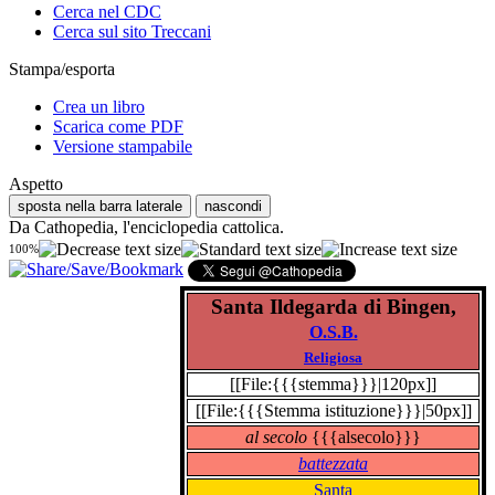
Cerca nel CDC
Cerca sul sito Treccani
Stampa/esporta
Crea un libro
Scarica come PDF
Versione stampabile
Aspetto
sposta nella barra laterale
nascondi
Da Cathopedia, l'enciclopedia cattolica.
100%
Santa Ildegarda di Bingen,
O.S.B.
Religiosa
[[File:{{{stemma}}}|120px]]
[[File:{{{Stemma istituzione}}}|50px]]
al secolo
{{{alsecolo}}}
battezzata
Santa