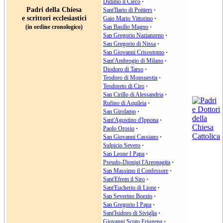
Didimo il Cieco
·
Padri della Chiesa
Sant'Ilario di Poitiers
·
e scrittori ecclesiastici
Gaio Mario Vittorino
·
(in ordine cronologico)
San Basilio Magno
·
San Gregorio Nazianzeno
·
San Gregorio di Nissa
·
San Giovanni Crisostomo
·
Sant'Ambrogio di Milano
·
Diodoro di Tarso
·
Teodoro di Mopsuestia
·
Teodoreto di Ciro
·
San Cirillo di Alessandria
·
Rufino di Aquileia
·
San Girolamo
·
Sant'Agostino d'Ippona
·
Paolo Orosio
·
San Giovanni Cassiano
·
Sulpicio Severo
·
San Leone I Papa
·
Pseudo-Dionigi l'Areopagita
·
San Massimo il Confessore
·
Sant'Efrem il Siro
·
Sant'Eucherio di Lione
·
San Severino Boezio
·
San Gregorio I Papa
·
Sant'Isidoro di Siviglia
·
Giovanni Scoto Eriugena
·