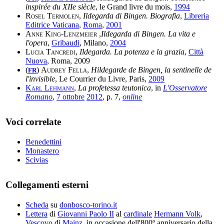
inspirée du XIIe siècle
, le Grand livre du mois,
1994
Rosel Termolen
,
Ildegarda di Bingen. Biografia
,
Libreria
Editrice Vaticana
,
Roma
,
2001
Anne King-Lenzmeier
,
Ildegarda di Bingen. La vita e
l'opera
,
Gribaudi
, Milano,
2004
Lucia Tancredi
,
Ildegarda. La potenza e la grazia
,
Città
Nuova
, Roma, 2009
(
)
Audrey Fella
,
Hildegarde de Bingen, la sentinelle de
FR
l'invisible
, Le Courrier du Livre, Paris,
2009
Karl Lehmann
,
La profetessa teutonica
, in
L'Osservatore
Romano
,
7 ottobre
2012
, p. 7,
online
Voci correlate
Benedettini
Monastero
Scivias
Collegamenti esterni
Scheda
su
donbosco-torino.it
Lettera
di
Giovanni Paolo II
al
cardinale
Hermann Volk
,
Vescovo
di
Mainz
, in occasione dell'800º anniversario della