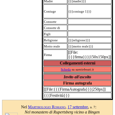
Madre
{{{madre}}}
Coniuge
{{{coniuge 1}}}
Consorte
Consorte di
Figli
Religione
{{{religione}}}
Motto reale
{{{motto reale}}}
[[File:
Firma
{{{firma}}}|150x150px]]
Collegamenti esterni
Scheda
su
santiebeati.it
Invito all'ascolto
Firma autografa
[[File:{{{FirmaAutografa}}}|250px]]
{{{Festività}}}
Nel
Martirologio Romano
,
17 settembre
,
:
n. 7
Nel monastero di Rupertsberg vicino a Bingen