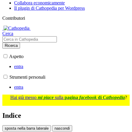
Collabora economicamente
Il plugin di Cathopedia per Wordpress
Contributori
Cerca
Ricerca
Aspetto
entra
Strumenti personali
entra
Hai già messo
mi piace
sulla
pagina
facebook
di
Cathopedia
?
Indice
sposta nella barra laterale
nascondi