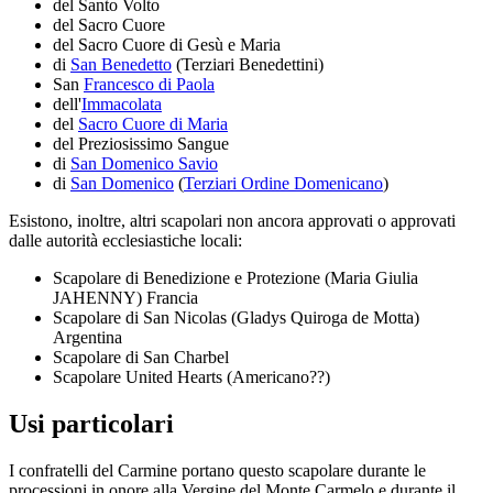
del Santo Volto
del Sacro Cuore
del Sacro Cuore di Gesù e Maria
di
San Benedetto
(Terziari Benedettini)
San
Francesco di Paola
dell'
Immacolata
del
Sacro Cuore di Maria
del Preziosissimo Sangue
di
San Domenico Savio
di
San Domenico
(
Terziari Ordine Domenicano
)
Esistono, inoltre, altri scapolari non ancora approvati o approvati
dalle autorità ecclesiastiche locali:
Scapolare di Benedizione e Protezione (Maria Giulia
JAHENNY) Francia
Scapolare di San Nicolas (Gladys Quiroga de Motta)
Argentina
Scapolare di San Charbel
Scapolare United Hearts (Americano??)
Usi particolari
I confratelli del Carmine portano questo scapolare durante le
processioni in onore alla Vergine del Monte Carmelo e durante il