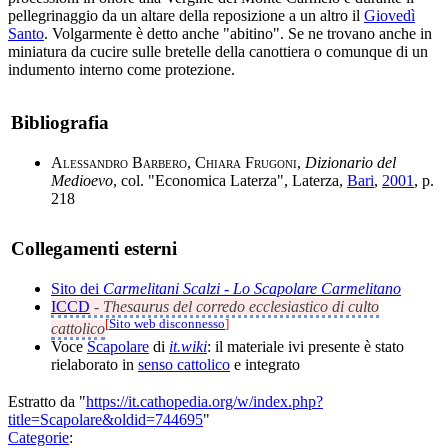
pellegrinaggio da un altare della reposizione a un altro il
Giovedì
Santo
. Volgarmente è detto anche "abitino". Se ne trovano anche in
miniatura da cucire sulle bretelle della canottiera o comunque di un
indumento interno come protezione.
Bibliografia
Alessandro Barbero, Chiara Frugoni
,
Dizionario del
Medioevo
, col. "Economica Laterza", Laterza,
Bari
,
2001
, p.
218
Collegamenti esterni
Sito dei
Carmelitani Scalzi - Lo Scapolare Carmelitano
ICCD
-
Thesaurus del corredo ecclesiastico di culto
[
Sito web disconnesso
]
cattolico
Voce
Scapolare
di
it.wiki
: il materiale ivi presente è stato
rielaborato in
senso cattolico
e integrato
Estratto da "
https://it.cathopedia.org/w/index.php?
title=Scapolare&oldid=744695
"
Categorie
: