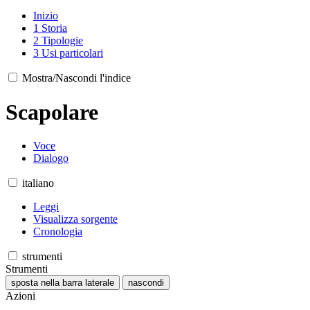
Inizio
1
Storia
2
Tipologie
3
Usi particolari
Mostra/Nascondi l'indice
Scapolare
Voce
Dialogo
italiano
Leggi
Visualizza sorgente
Cronologia
strumenti
Strumenti
sposta nella barra laterale
nascondi
Azioni