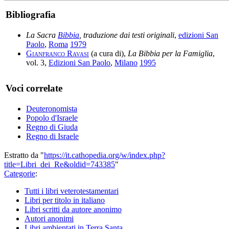
Bibliografia
La Sacra
Bibbia
, traduzione dai testi originali
,
edizioni San
Paolo
,
Roma
1979
Gianfranco Ravasi
(a cura di),
La Bibbia per la Famiglia
,
vol. 3,
Edizioni San Paolo
,
Milano
1995
Voci correlate
Deuteronomista
Popolo d'Israele
Regno di Giuda
Regno di Israele
Estratto da "
https://it.cathopedia.org/w/index.php?
title=Libri_dei_Re&oldid=743385
"
Categorie
:
Tutti i libri veterotestamentari
Libri per titolo in italiano
Libri scritti da autore anonimo
Autori anonimi
Libri ambientati in Terra Santa