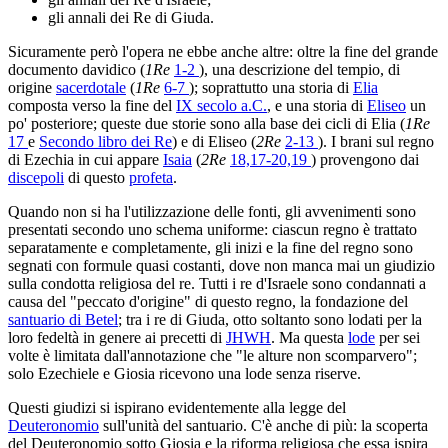
gli annali dei Re di Giuda.
Sicuramente però l'opera ne ebbe anche altre: oltre la fine del grande
documento davidico (
1Re
1-2
), una descrizione del tempio, di
origine
sacerdotale
(
1Re
6-7
); soprattutto una storia di
Elia
composta verso la fine del
IX secolo a.C.
, e una storia di
Eliseo
un
po' posteriore; queste due storie sono alla base dei cicli di Elia (
1Re
17
e
Secondo libro dei Re
) e di Eliseo (
2Re
2-13
). I brani sul regno
di Ezechia in cui appare
Isaia
(
2Re
18,17-20,19
) provengono dai
discepoli
di questo
profeta
.
Quando non si ha l'utilizzazione delle fonti, gli avvenimenti sono
presentati secondo uno schema uniforme: ciascun regno è trattato
separatamente e completamente, gli inizi e la fine del regno sono
segnati con formule quasi costanti, dove non manca mai un giudizio
sulla condotta religiosa del re. Tutti i re d'Israele sono condannati a
causa del "peccato d'origine" di questo regno, la fondazione del
santuario di Betel
; tra i re di Giuda, otto soltanto sono lodati per la
loro fedeltà in genere ai precetti di
JHWH
. Ma questa
lode
per sei
volte è limitata dall'annotazione che "le alture non scomparvero";
solo Ezechiele e Giosia ricevono una lode senza riserve.
Questi giudizi si ispirano evidentemente alla legge del
Deuteronomio
sull'unità del santuario. C'è anche di più: la scoperta
del Deuteronomio sotto Giosia e la riforma religiosa che essa ispira