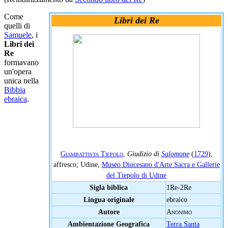
Come
Libri dei Re
quelli di
Samuele
, i
Libri dei
Re
formavano
un'opera
unica nella
Bibbia
ebraica
.
Giambattista Tiepolo
,
Giudizio di
Salomone
(
1729
),
affresco; Udine,
Museo Diocesano d'Arte Sacra e Gallerie
del Tiepolo di Udine
Sigla biblica
1Re-2Re
Lingua originale
ebraico
Autore
Anonimo
Ambientazione Geografica
Terra Santa