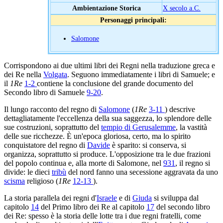
Ambientazione Storica
X secolo a.C.
Personaggi principali:
Salomone
Corrispondono ai due ultimi libri dei Regni nella traduzione greca e
dei Re nella
Volgata
. Seguono immediatamente i libri di Samuele; e
il
1Re
1-2
contiene la conclusione del grande documento del
Secondo libro di Samuele
9-20
.
Il lungo racconto del regno di
Salomone
(
1Re
3-11
) descrive
dettagliatamente l'eccellenza della sua saggezza, lo splendore delle
sue costruzioni, soprattutto del
tempio di Gerusalemme
, la vastità
delle sue ricchezze. È un'epoca gloriosa, certo, ma lo spirito
conquistatore del regno di
Davide
è sparito: si conserva, si
organizza, soprattutto si produce. L'opposizione tra le due frazioni
del popolo continua e, alla morte di Salomone, nel
931
, il regno si
divide: le dieci
tribù
del nord fanno una secessione aggravata da uno
scisma
religioso (
1Re
12-13
).
La storia parallela dei regni d'
Israele
e di
Giuda
si sviluppa dal
capitolo
14
del Primo libro dei Re al capitolo
17
del secondo libro
dei Re: spesso è la storia delle lotte tra i due regni fratelli, come