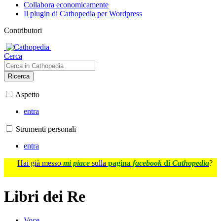
Collabora economicamente
Il plugin di Cathopedia per Wordpress
Contributori
Cerca
Ricerca
Aspetto
entra
Strumenti personali
entra
Hai già messo
mi piace
sulla
pagina
facebook
di
Cathopedia
?
Libri dei Re
Voce