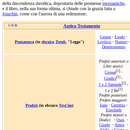
della discendenza davidica, depositaria delle promesse
messianiche
,
e il libro, nella sua forma ultima, si chiude con la grazia fatta a
Joiachìn
, come con l'aurora di una redenzione.
v
d
m
Antico Testamento
•
•
Genesi
·
Esodo
·
Pentateuco
(in
ebraico
Torah
, "Legge")
Levitico
·
Numeri
·
Deuteronomio
Profeti anteriori o
Libri storici:
[1]
Giosuè
·
[1]
Giudici
·
[1]
1 e 2 Samuele
·
[1]
1 e 2 Re
Profeti posteriori:
Profeti maggiori
:
Isaia
·
Geremia
·
Profeti
(in ebraico
Nevi'im
)
Ezechiele
Profeti minori o
Dodici
:
·
Osea
·
Gioele
·
Amos
·
Abdia
·
Giona
·