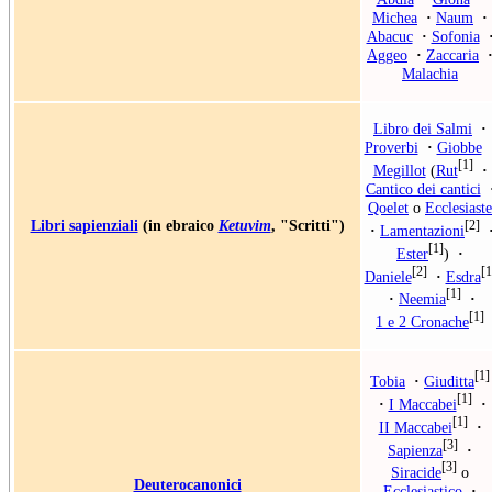
Michea
·
Naum
·
Abacuc
·
Sofonia
Aggeo
·
Zaccaria
Malachia
Libro dei Salmi
·
Proverbi
·
Giobbe
[1]
Megillot
(
Rut
·
Cantico dei cantici
Qoelet
o
Ecclesiaste
Libri sapienziali
(in ebraico
Ketuvim
, "Scritti")
[2]
·
Lamentazioni
[1]
Ester
)
·
[2]
[1
Daniele
·
Esdra
[1]
·
Neemia
·
[1]
1 e 2 Cronache
[1]
Tobia
·
Giuditta
[1]
·
I Maccabei
·
[1]
II Maccabei
·
[3]
Sapienza
·
[3]
Siracide
o
Deuterocanonici
Ecclesiastico
·