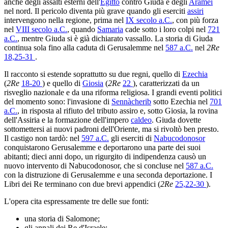
anche degli assalti esterni dell'
Egitto
contro Giuda e degli
Aramei
nel nord. Il pericolo diventa più grave quando gli eserciti
assiri
intervengono nella regione, prima nel
IX secolo a.C.
, con più forza
nel
VIII secolo a.C.
, quando
Samaria
cade sotto i loro colpi nel
721
a.C.
, mentre Giuda si è già dichiarato vassallo. La storia di Giuda
continua sola fino alla caduta di Gerusalemme nel
587 a.C.
nel
2Re
18,25-31
.
Il racconto si estende soprattutto su due regni, quello di
Ezechia
(
2Re
18-20
) e quello di
Giosia
(
2Re
22
), caratterizzati da un
risveglio nazionale e da una riforma religiosa. I grandi eventi politici
del momento sono: l'invasione di
Sennàcherib
sotto Ezechia nel
701
a.C.
, in risposta al rifiuto del tributo assiro e, sotto Giosia, la rovina
dell'Assiria e la formazione dell'impero
caldeo
. Giuda dovette
sottomettersi ai nuovi padroni dell'Oriente, ma si rivoltò ben presto.
Il castigo non tardò: nel
597 a.C.
gli eserciti di
Nabucodonosor
conquistarono Gerusalemme e deportarono una parte dei suoi
abitanti; dieci anni dopo, un rigurgito di indipendenza causò un
nuovo intervento di Nabucodonosor, che si concluse nel
587 a.C.
con la distruzione di Gerusalemme e una seconda deportazione. I
Libri dei Re terminano con due brevi appendici (
2Re
25,22-30
).
L'opera cita espressamente tre delle sue fonti:
una storia di Salomone;
gli annali dei Re d'Israele;