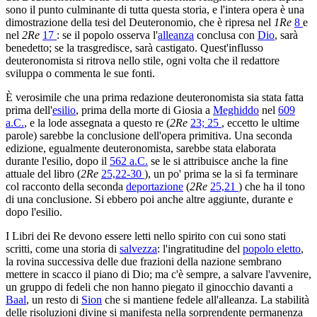
sono il punto culminante di tutta questa storia, e l'intera opera è una
dimostrazione della tesi del Deuteronomio, che è ripresa nel
1Re
8
e
nel
2Re
17
: se il popolo osserva l'
alleanza
conclusa con
Dio
, sarà
benedetto; se la trasgredisce, sarà castigato. Quest'influsso
deuteronomista si ritrova nello stile, ogni volta che il redattore
sviluppa o commenta le sue fonti.
È verosimile che una prima redazione deuteronomista sia stata fatta
prima dell'
esilio
, prima della morte di Giosia a
Meghiddo
nel
609
a.C.
, e la lode assegnata a questo re (
2Re
23; 25
, eccetto le ultime
parole) sarebbe la conclusione dell'opera primitiva. Una seconda
edizione, egualmente deuteronomista, sarebbe stata elaborata
durante l'esilio, dopo il
562 a.C.
se le si attribuisce anche la fine
attuale del libro (
2Re
25,22-30
), un po' prima se la si fa terminare
col racconto della seconda
deportazione
(
2Re
25,21
) che ha il tono
di una conclusione. Si ebbero poi anche altre aggiunte, durante e
dopo l'esilio.
I Libri dei Re devono essere letti nello spirito con cui sono stati
scritti, come una storia di
salvezza
: l'ingratitudine del
popolo eletto
,
la rovina successiva delle due frazioni della nazione sembrano
mettere in scacco il piano di Dio; ma c'è sempre, a salvare l'avvenire,
un gruppo di fedeli che non hanno piegato il ginocchio davanti a
Baal
, un resto di
Sion
che si mantiene fedele all'alleanza. La stabilità
delle risoluzioni divine si manifesta nella sorprendente permanenza