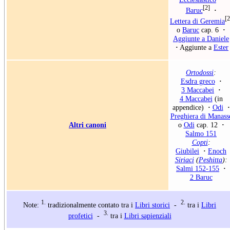
[2]
Baruc
·
[2
Lettera di Geremia
o
Baruc
cap. 6
·
Aggiunte a Daniele
·
Aggiunte a
Ester
Ortodossi
:
Esdra greco
·
3 Maccabei
·
4 Maccabei
(in
appendice)
·
Odi
·
Preghiera di Manass
Altri canoni
o
Odi
cap. 12
·
Salmo 151
Copti
:
Giubilei
·
Enoch
Siriaci
(
Peshitta
):
Salmi 152-155
·
2 Baruc
1.
2.
Note:
tradizionalmente contato tra i
Libri storici
-
tra i
Libri
3.
profetici
-
tra i
Libri sapienziali