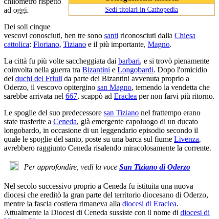
chilometro rispetto
Sedi titolari in Cathopedia
ad oggi.
Dei soli cinque
vescovi conosciuti, ben tre sono
santi
riconosciuti dalla
Chiesa
cattolica
:
Floriano
,
Tiziano
e il più importante,
Magno
.
La città fu più volte saccheggiata dai
barbari
, e si trovò pienamente
coinvolta nella guerra tra
Bizantini
e
Longobardi
. Dopo l'omicidio
dei
duchi del Friuli
da parte dei Bizantini avvenuta proprio a
Oderzo, il vescovo opitergino
san Magno
, temendo la vendetta che
sarebbe arrivata nel
667
, scappò ad
Eraclea
per non farvi più ritorno.
Le spoglie del suo predecessore
san Tiziano
nel frattempo erano
state trasferite a
Ceneda
, già emergente capoluogo di un ducato
longobardo, in occasione di un leggendario episodio secondo il
quale le spoglie del santo, poste su una barca sul fiume
Livenza
,
avrebbero raggiunto Ceneda risalendo miracolosamente la corrente.
Per approfondire, vedi la voce
San Tiziano di Oderzo
Nel secolo successivo proprio a Ceneda fu istituita una nuova
diocesi che ereditò la gran parte del territorio diocesano di Oderzo,
mentre la fascia costiera rimaneva alla
diocesi di Eraclea
.
Attualmente la Diocesi di Ceneda sussiste con il nome di
diocesi di