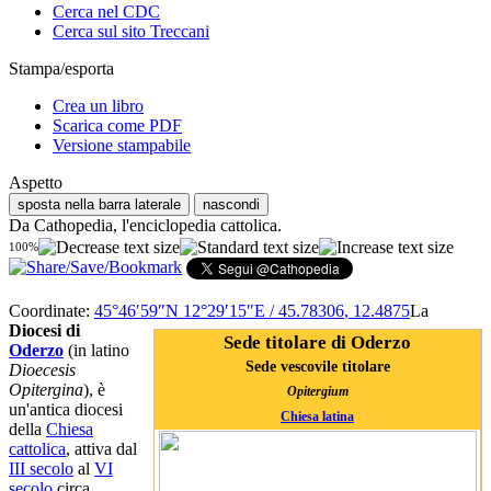
Cerca nel CDC
Cerca sul sito Treccani
Stampa/esporta
Crea un libro
Scarica come PDF
Versione stampabile
Aspetto
sposta nella barra laterale
nascondi
Da Cathopedia, l'enciclopedia cattolica.
100%
Coordinate:
45°46′59″N
12°29′15″E
/
45.78306
,
12.4875
La
Diocesi di
Sede titolare di Oderzo
Oderzo
(in latino
Sede vescovile titolare
Dioecesis
Opitergina
), è
Opitergium
un'antica diocesi
Chiesa latina
della
Chiesa
cattolica
, attiva dal
III secolo
al
VI
secolo
circa.