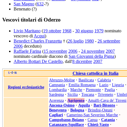
San Magno
(
632
-?)
Benenato (?)
Vescovi titolari di Oderzo
Livio Maritano
(
19 ottobre
1968
-
30 giugno
1979
nominato
vescovo di
Acqui
)
Benedict Charles Franzetta
† (
26 luglio
1980
-
26 settembre
2006
deceduto)
Raffaele Farina
(
15 novembre
2006
-
24 novembre
2007
nominato cardinale diacono di
San Giovanni della Pigna
)
Alberto Bottari De Castello
, dall'
8 dicembre
2007
v
d
m
Chiesa cattolica in Italia
•
•
Abruzzo-Molise
·
Basilicata
·
Calabria
·
Campania
·
Emilia Romagna
·
Lazio
·
Liguria
·
Regioni ecclesiastiche
Lombardia
·
Marche
·
Piemonte
·
Puglia
·
Sardegna
·
Sicilia
·
Toscana
·
Triveneto
·
Umbri
Acerenza
·
Agrigento
·
Amalfi-Cava de' Tirreni
Ancona-Osimo
·
Aquila
·
Bari-Bitonto
·
Benevento
·
Bologna
·
Brindisi-Ostuni
·
Cagliari
·
Camerino-San Severino Marche
·
Campobasso-Boiano
·
Capua
·
Catania
·
Catanzaro-Squillace
·
Chieti-Vasto
·