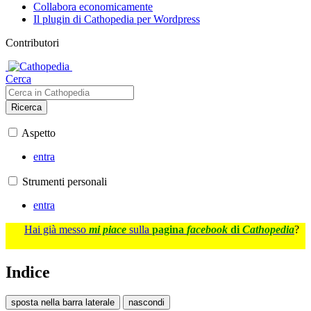
Collabora economicamente
Il plugin di Cathopedia per Wordpress
Contributori
Cerca
Ricerca
Aspetto
entra
Strumenti personali
entra
Hai già messo
mi piace
sulla
pagina
facebook
di
Cathopedia
?
Indice
sposta nella barra laterale
nascondi