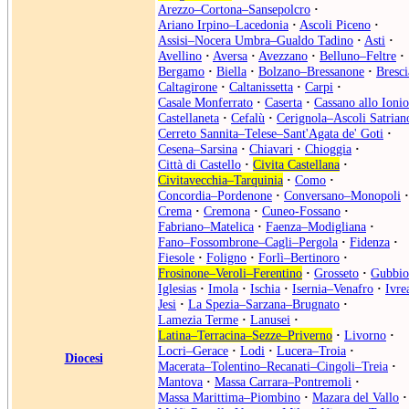
Arezzo–Cortona–Sansepolcro
·
Ariano Irpino–Lacedonia
·
Ascoli Piceno
·
Assisi–Nocera Umbra–Gualdo Tadino
·
Asti
·
Avellino
·
Aversa
·
Avezzano
·
Belluno–Feltre
·
Bergamo
·
Biella
·
Bolzano–Bressanone
·
Bresci
Caltagirone
·
Caltanissetta
·
Carpi
·
Casale Monferrato
·
Caserta
·
Cassano allo Ionio
Castellaneta
·
Cefalù
·
Cerignola–Ascoli Satrian
Cerreto Sannita–Telese–Sant'Agata de' Goti
·
Cesena–Sarsina
·
Chiavari
·
Chioggia
·
Città di Castello
·
Civita Castellana
·
Civitavecchia–Tarquinia
·
Como
·
Concordia–Pordenone
·
Conversano–Monopoli
·
Crema
·
Cremona
·
Cuneo-Fossano
·
Fabriano–Matelica
·
Faenza–Modigliana
·
Fano–Fossombrone–Cagli–Pergola
·
Fidenza
·
Fiesole
·
Foligno
·
Forlì–Bertinoro
·
Frosinone–Veroli–Ferentino
·
Grosseto
·
Gubbio
Iglesias
·
Imola
·
Ischia
·
Isernia–Venafro
·
Ivre
Jesi
·
La Spezia–Sarzana–Brugnato
·
Lamezia Terme
·
Lanusei
·
Latina–Terracina–Sezze–Priverno
·
Livorno
·
Locri–Gerace
·
Lodi
·
Lucera–Troia
·
Diocesi
Macerata–Tolentino–Recanati–Cingoli–Treia
·
Mantova
·
Massa Carrara–Pontremoli
·
Massa Marittima–Piombino
·
Mazara del Vallo
·