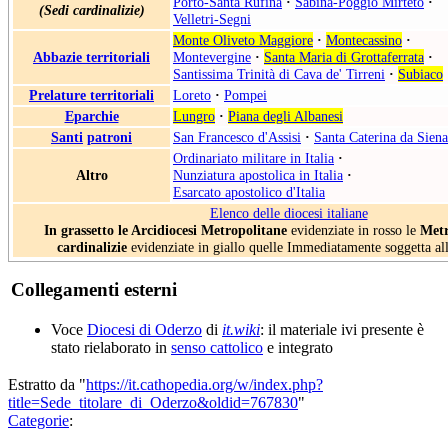
Porto-Santa Rufina
·
Sabina-Poggio Mirteto
·
(Sedi cardinalizie)
Velletri-Segni
Monte Oliveto Maggiore
·
Montecassino
·
Abbazie territoriali
Montevergine
·
Santa Maria di Grottaferrata
·
Santissima Trinità di Cava de' Tirreni
·
Subiaco
Prelature territoriali
Loreto
·
Pompei
Eparchie
Lungro
·
Piana degli Albanesi
Santi
patroni
San Francesco d'Assisi
·
Santa Caterina da Siena
Ordinariato militare in Italia
·
Altro
Nunziatura apostolica in Italia
·
Esarcato apostolico d'Italia
Elenco delle diocesi italiane
In grassetto le Arcidiocesi Metropolitane
evidenziate in rosso le
Metr
cardinalizie
evidenziate in giallo quelle Immediatamente soggetta al
Collegamenti esterni
Voce
Diocesi di Oderzo
di
it.wiki
: il materiale ivi presente è
stato rielaborato in
senso cattolico
e integrato
Estratto da "
https://it.cathopedia.org/w/index.php?
title=Sede_titolare_di_Oderzo&oldid=767830
"
Categorie
: