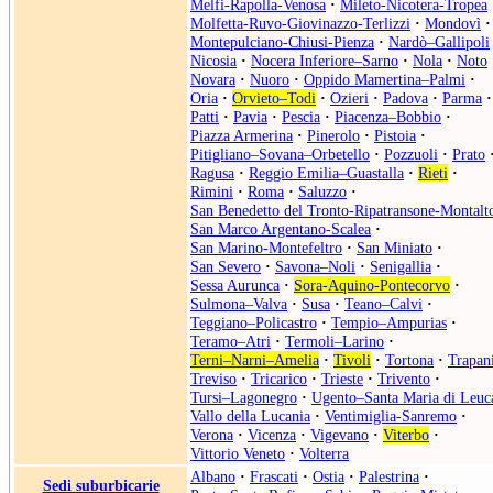
Melfi-Rapolla-Venosa
·
Mileto-Nicotera-Tropea
Molfetta-Ruvo-Giovinazzo-Terlizzi
·
Mondovì
·
Montepulciano-Chiusi-Pienza
·
Nardò–Gallipoli
Nicosia
·
Nocera Inferiore–Sarno
·
Nola
·
Noto
Novara
·
Nuoro
·
Oppido Mamertina–Palmi
·
Oria
·
Orvieto–Todi
·
Ozieri
·
Padova
·
Parma
·
Patti
·
Pavia
·
Pescia
·
Piacenza–Bobbio
·
Piazza Armerina
·
Pinerolo
·
Pistoia
·
Pitigliano–Sovana–Orbetello
·
Pozzuoli
·
Prato
Ragusa
·
Reggio Emilia–Guastalla
·
Rieti
·
Rimini
·
Roma
·
Saluzzo
·
San Benedetto del Tronto-Ripatransone-Montalt
San Marco Argentano-Scalea
·
San Marino-Montefeltro
·
San Miniato
·
San Severo
·
Savona–Noli
·
Senigallia
·
Sessa Aurunca
·
Sora-Aquino-Pontecorvo
·
Sulmona–Valva
·
Susa
·
Teano–Calvi
·
Teggiano–Policastro
·
Tempio–Ampurias
·
Teramo–Atri
·
Termoli–Larino
·
Terni–Narni–Amelia
·
Tivoli
·
Tortona
·
Trapan
Treviso
·
Tricarico
·
Trieste
·
Trivento
·
Tursi–Lagonegro
·
Ugento–Santa Maria di Leuc
Vallo della Lucania
·
Ventimiglia-Sanremo
·
Verona
·
Vicenza
·
Vigevano
·
Viterbo
·
Vittorio Veneto
·
Volterra
Albano
·
Frascati
·
Ostia
·
Palestrina
·
Sedi suburbicarie