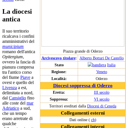
La diocesi
antica
Il suo territorio
ricalcava i confini
amministrativi del
municipium
Piazza grande di Oderzo
romano dell'antica
Opitergium
,
Arcivescovo titolare
:
Alberto Bottari De Castello
ovvero la fascia di
Stato
Italia
pianura compresa
Regione:
Veneto
tra l'antico corso
del fiume
Piave
a
Località:
Oderzo
ovest e quello del
Diocesi soppressa di Oderzo
Livenza
a est,
Eretta:
III secolo
delimitata a nord,
dal
Cansiglio
fino
Soppressa:
VI secolo
alle coste del
mar
Territori ereditati dalla
Diocesi di Ceneda
Adriatico
a sud,
Collegamenti esterni
che un tempo
erano arretrate di
Dati online (
ch
)
qualche
Collegamenti interni