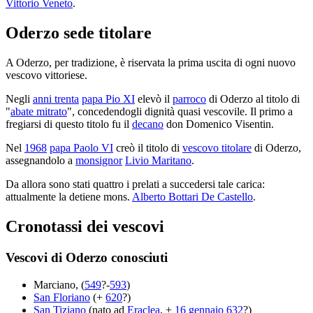
Vittorio Veneto
.
Oderzo sede titolare
A Oderzo, per tradizione, è riservata la prima uscita di ogni nuovo
vescovo vittoriese.
Negli
anni trenta
papa Pio XI
elevò il
parroco
di Oderzo al titolo di
"
abate mitrato
", concedendogli dignità quasi vescovile. Il primo a
fregiarsi di questo titolo fu il
decano
don Domenico Visentin.
Nel
1968
papa Paolo VI
creò il titolo di
vescovo titolare
di Oderzo,
assegnandolo a
monsignor
Livio Maritano
.
Da allora sono stati quattro i prelati a succedersi tale carica:
attualmente la detiene mons.
Alberto Bottari De Castello
.
Cronotassi dei vescovi
Vescovi di Oderzo conosciuti
Marciano, (
549
?-
593
)
San Floriano
(+
620
?)
San Tiziano
(nato ad
Eraclea
, +
16 gennaio
632
?)