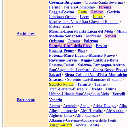
Cosenza-Bisignano
·
Crotone-Santa Severina
·
Fermo
·
Ferrara-Comacchio
·
Firenze
·
Foggia-Bovino
·
Gaeta
·
Genova
·
Gorizia
·
Lanciano-Ortona
·
Lecce
·
Lucca
·
Manfredonia-Vieste-San Giovanni Rotondo
·
Matera-Irsina
·
Messina-Lipari-Santa Lucia del Mela
·
Milan
Arcidiocesi
Modena-Nonantola
·
Monreale
·
Napoli
·
Oristano
·
Otranto
·
Palermo
·
Perugia-Città della Pieve
·
Pesaro
·
Pescara-Penne
·
Pisa
·
Potenza-Muro Lucano-Marsico Nuovo
·
Ravenna-Cervia
·
Reggio Calabria-Bova
·
Rossano-Cariati
·
Salerno-Campagna-Acerno
Sant'Angelo dei Lombardi-Conza-Nusco-Bisacci
Sassari
·
Siena-Colle di Val d'Elsa-Montalcin
Siracusa
·
Sorrento-Castellammare di Stabia
·
Spoleto-Norcia
·
Taranto
·
Torino
·
Trani-Barletta-Bisceglie
·
Trento
·
Udine
·
Urbino-Urbania-Sant'Angelo in Vado
·
Vercelli
Patriarcati
Venezia
Acerra
·
Acireale
·
Acqui
·
Adria–Rovigo
·
Alba
Albenga–Imperia
·
Ales–Terralba
·
Alessandria
·
Alghero–Bosa
·
Alife–Caiazzo
·
Altamura–Gravina–Acquaviva delle Fonti
·
Anagni–Alatri
·
Andria
·
Aosta
·