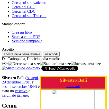
Cerca sul sito vaticano
Cerca nel CCC
Cerca nel CDC
Cerca sul sito Treccani
Stampa/esporta
Crea un libro
Scarica come PDF
Versione stampabile
Aspetto
sposta nella barra laterale
nascondi
Da Cathopedia, l'enciclopedia cattolica.
100%
Silvestro Belli
(
Anagni
,
Silvestro Belli
29 dicembre
1781
; †
Cardinale
Jesi
,
9 settembre
1844
) è
stato un
vescovo
e
cardinale
italiano
.
Cenni