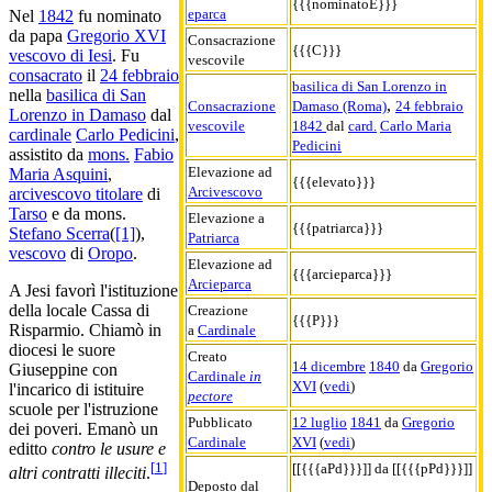
{{{nominatoE}}}
eparca
Nel
1842
fu nominato
da papa
Gregorio XVI
Consacrazione
{{{C}}}
vescovo di Iesi
. Fu
vescovile
consacrato
il
24 febbraio
basilica di San Lorenzo in
nella
basilica di San
,
Consacrazione
Damaso (Roma)
24 febbraio
Lorenzo in Damaso
dal
vescovile
1842
dal
card.
Carlo Maria
cardinale
Carlo Pedicini
,
Pedicini
assistito da
mons.
Fabio
Elevazione ad
Maria Asquini
,
{{{elevato}}}
Arcivescovo
arcivescovo titolare
di
Tarso
e da mons.
Elevazione a
{{{patriarca}}}
Stefano Scerra
(
[1]
),
Patriarca
vescovo
di
Oropo
.
Elevazione ad
{{{arcieparca}}}
Arcieparca
A Jesi favorì l'istituzione
della locale Cassa di
Creazione
{{{P}}}
Risparmio. Chiamò in
a
Cardinale
diocesi le suore
Creato
14 dicembre
1840
da
Gregorio
Giuseppine con
Cardinale
in
XVI
(
vedi
)
l'incarico di istituire
pectore
scuole per l'istruzione
Pubblicato
12 luglio
1841
da
Gregorio
dei poveri. Emanò un
Cardinale
XVI
(
vedi
)
editto
contro le usure e
[
1
]
[[{{{aPd}}}]] da [[{{{pPd}}}]]
altri contratti illeciti
.
Deposto dal