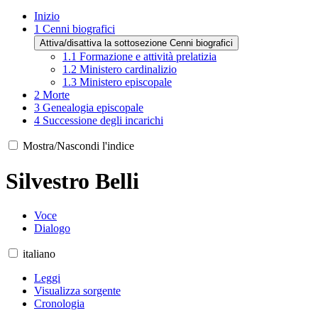
Inizio
1
Cenni biografici
Attiva/disattiva la sottosezione Cenni biografici
1.1
Formazione e attività prelatizia
1.2
Ministero cardinalizio
1.3
Ministero episcopale
2
Morte
3
Genealogia episcopale
4
Successione degli incarichi
Mostra/Nascondi l'indice
Silvestro Belli
Voce
Dialogo
italiano
Leggi
Visualizza sorgente
Cronologia