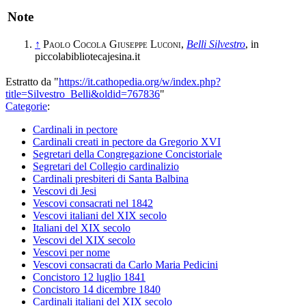
Note
↑
Paolo Cocola
Giuseppe Luconi
,
Belli Silvestro
, in
piccolabibliotecajesina.it
Estratto da "
https://it.cathopedia.org/w/index.php?
title=Silvestro_Belli&oldid=767836
"
Categorie
:
Cardinali in pectore
Cardinali creati in pectore da Gregorio XVI
Segretari della Congregazione Concistoriale
Segretari del Collegio cardinalizio
Cardinali presbiteri di Santa Balbina
Vescovi di Jesi
Vescovi consacrati nel 1842
Vescovi italiani del XIX secolo
Italiani del XIX secolo
Vescovi del XIX secolo
Vescovi per nome
Vescovi consacrati da Carlo Maria Pedicini
Concistoro 12 luglio 1841
Concistoro 14 dicembre 1840
Cardinali italiani del XIX secolo