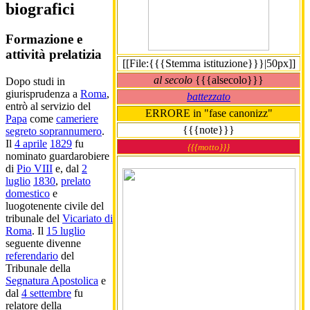
biografici
Formazione e
attività prelatizia
[[File:{{{Stemma istituzione}}}|50px]]
al secolo
{{{alsecolo}}}
Dopo studi in
giurisprudenza a
Roma
,
battezzato
entrò al servizio del
ERRORE in "fase canonizz"
Papa
come
cameriere
{{{note}}}
segreto soprannumero
.
Il
4 aprile
1829
fu
{{{motto}}}
nominato guardarobiere
di
Pio VIII
e, dal
2
luglio
1830
,
prelato
domestico
e
luogotenente civile del
tribunale del
Vicariato di
Roma
. Il
15 luglio
seguente divenne
referendario
del
Tribunale della
Segnatura Apostolica
e
dal
4 settembre
fu
relatore della