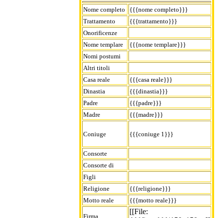
Nome completo
{{{nome completo}}}
Trattamento
{{{trattamento}}}
Onorificenze
Nome templare
{{{nome templare}}}
Nomi postumi
Altri titoli
Casa reale
{{{casa reale}}}
Dinastia
{{{dinastia}}}
Padre
{{{padre}}}
Madre
{{{madre}}}
Coniuge
{{{coniuge 1}}}
Consorte
Consorte di
Figli
Religione
{{{religione}}}
Motto reale
{{{motto reale}}}
[[File:
Firma