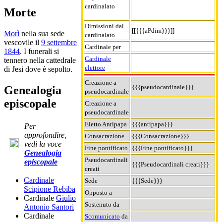
cardinalato
Morte
Dimissioni dal
[[{{{aPdim}}}]]
Morì
nella sua sede
cardinalato
vescovile il
9 settembre
Cardinale per
1844
. I funerali si
Cardinale
tennero nella cattedrale
elettore
di Jesi dove è sepolto.
Creazione a
{{{pseudocardinale}}}
Genealogia
pseudocardinale
episcopale
Creazione a
pseudocardinale
Eletto Antipapa
{{{antipapa}}}
Per
approfondire,
Consacrazione
{{{Consacrazione}}}
vedi la voce
Fine pontificato
{{{Fine pontificato}}}
Genealogia
Pseudocardinali
episcopale
{{{Pseudocardinali creati}}}
creati
Cardinale
Sede
{{{Sede}}}
Scipione Rebiba
Opposto a
Cardinale
Giulio
Sostenuto da
Antonio Santori
Cardinale
Scomunicato
da