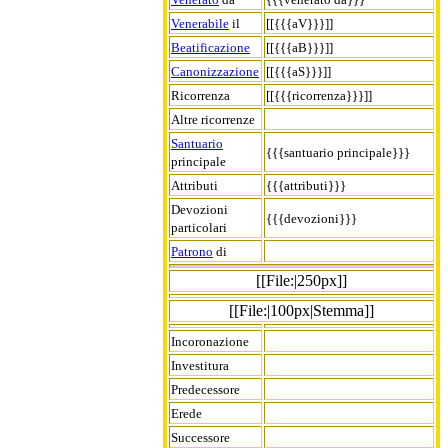
Venerabile
il
[[{{{aV}}}]]
Beatificazione
[[{{{aB}}}]]
Canonizzazione
[[{{{aS}}}]]
Ricorrenza
[[{{{ricorrenza}}}]]
Altre ricorrenze
Santuario
{{{santuario principale}}}
principale
Attributi
{{{attributi}}}
Devozioni
{{{devozioni}}}
particolari
Patrono
di
[[File:|250px]]
[[File:|100px|Stemma]]
Incoronazione
Investitura
Predecessore
Erede
Successore