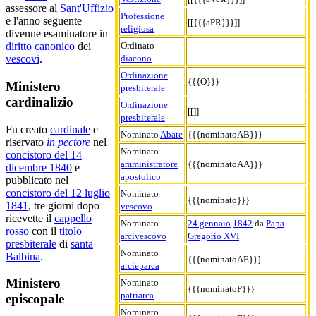
assessore al
Sant'Uffizio
Professione
e l'anno seguente
[[{{{aPR}}}]]
religiosa
divenne esaminatore in
Ordinato
diritto canonico
dei
diacono
vescovi
.
Ordinazione
{{{O}}}
Ministero
presbiterale
cardinalizio
Ordinazione
[[]]
presbiterale
Fu creato
cardinale
e
Nominato
Abate
{{{nominatoAB}}}
riservato
in pectore
nel
Nominato
concistoro del 14
amministratore
{{{nominatoAA}}}
dicembre 1840
e
apostolico
pubblicato nel
concistoro del 12 luglio
Nominato
{{{nominato}}}
1841
, tre giorni dopo
vescovo
ricevette il
cappello
Nominato
24 gennaio
1842
da
Papa
rosso
con il
titolo
arcivescovo
Gregorio XVI
presbiterale
di
santa
Nominato
Balbina
.
{{{nominatoAE}}}
arcieparca
Ministero
Nominato
{{{nominatoP}}}
patriarca
episcopale
Nominato