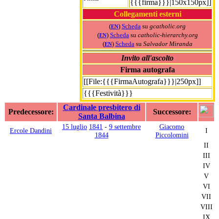
{{{firma}}}|150x150px]]
Collegamenti esterni
(
)
Scheda
su
gcatholic.org
EN
(
)
Scheda
su
catholic-hierarchy.org
EN
(
)
Scheda
su
Salvador Miranda
EN
Invito all'ascolto
Firma autografa
[[File:{{{FirmaAutografa}}}|250px]]
{{{Festività}}}
Cardinale presbitero di
Predecessore:
Successore:
Santa Balbina
15 luglio
1841
-
9 settembre
Giacomo
Ercole Dandini
I
1844
Piccolomini
II
III
IV
V
VI
VII
VIII
IX