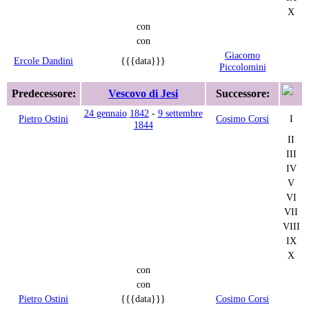
X
con
con
Giacomo
Ercole Dandini
{{{data}}}
Piccolomini
Predecessore:
Vescovo di Jesi
Successore:
24 gennaio
1842
-
9 settembre
Pietro Ostini
Cosimo Corsi
I
1844
II
III
IV
V
VI
VII
VIII
IX
X
con
con
Pietro Ostini
{{{data}}}
Cosimo Corsi