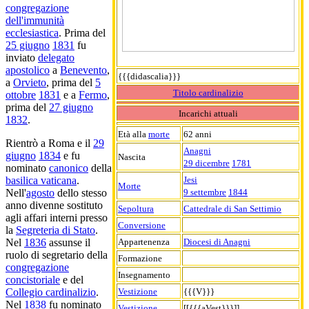
congregazione
dell'immunità
ecclesiastica
. Prima del
25 giugno
1831
fu
inviato
delegato
apostolico
a
Benevento
,
{{{didascalia}}}
a
Orvieto
, prima del
5
Titolo cardinalizio
ottobre
1831
e a
Fermo
,
prima del
27 giugno
Incarichi attuali
1832
.
Età alla
morte
62 anni
Rientrò a Roma e il
29
Anagni
giugno
1834
e fu
Nascita
29 dicembre
1781
nominato
canonico
della
Jesi
basilica vaticana
.
Morte
9 settembre
1844
Nell'
agosto
dello stesso
anno divenne sostituto
Sepoltura
Cattedrale di San Settimio
agli affari interni presso
Conversione
la
Segreteria di Stato
.
Appartenenza
Diocesi di Anagni
Nel
1836
assunse il
ruolo di segretario della
Formazione
congregazione
Insegnamento
concistoriale
e del
Vestizione
{{{V}}}
Collegio cardinalizio
.
Nel
1838
fu nominato
Vestizione
[[{{{aVest}}}]]