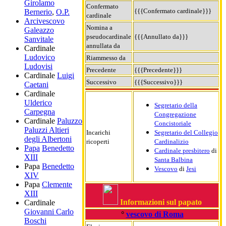
Girolamo
Confermato
{{{Confermato cardinale}}}
Bernerio
,
O.P.
cardinale
Arcivescovo
Nomina a
Galeazzo
pseudocardinale
{{{Annullato da}}}
Sanvitale
annullata da
Cardinale
Ludovico
Riammesso da
Ludovisi
Precedente
{{{Precedente}}}
Cardinale
Luigi
Successivo
{{{Successivo}}}
Caetani
Cardinale
Ulderico
Segretario della
Carpegna
Congregazione
Cardinale
Paluzzo
Concistoriale
Paluzzi Altieri
Incarichi
Segretario del Collegio
degli Albertoni
ricoperti
Cardinalizio
Papa
Benedetto
Cardinale presbitero
di
XIII
Santa Balbina
Papa
Benedetto
Vescovo
di
Jesi
XIV
Papa
Clemente
XIII
Informazioni sul papato
Cardinale
Giovanni Carlo
°
vescovo di Roma
Boschi