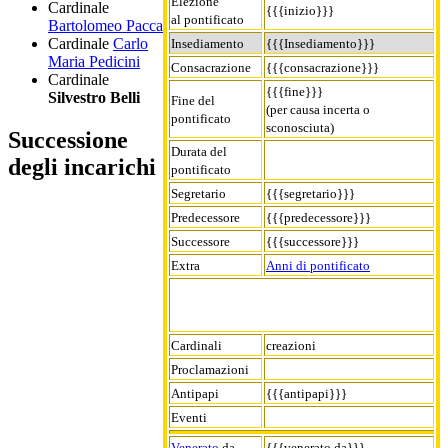
Elezione
Cardinale
{{{inizio}}}
al pontificato
Bartolomeo Pacca
Cardinale
Carlo
Insediamento
{{{Insediamento}}}
Maria Pedicini
Consacrazione
{{{consacrazione}}}
Cardinale
{{{fine}}}
Silvestro Belli
Fine del
(per causa incerta o
pontificato
sconosciuta)
Successione
Durata del
degli incarichi
pontificato
Segretario
{{{segretario}}}
Predecessore
{{{predecessore}}}
Successore
{{{successore}}}
Extra
Anni di pontificato
Cardinali
creazioni
Proclamazioni
Antipapi
{{{antipapi}}}
Eventi
Venerato
da
{{{venerato da}}}