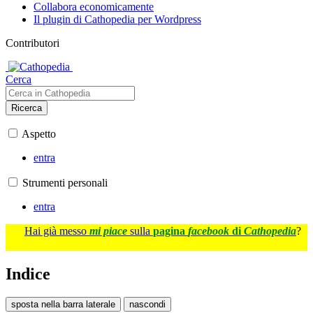
Collabora economicamente
Il plugin di Cathopedia per Wordpress
Contributori
Cerca
Ricerca
Aspetto
entra
Strumenti personali
entra
Hai già messo
mi piace
sulla
pagina
facebook
di
Cathopedia
?
Indice
sposta nella barra laterale
nascondi