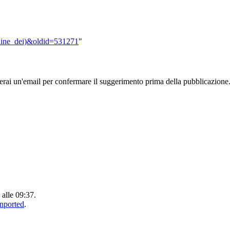
Ordine_dei)&oldid=531271
"
rai un'email per confermare il suggerimento prima della pubblicazione
 alle 09:37.
Unported
.