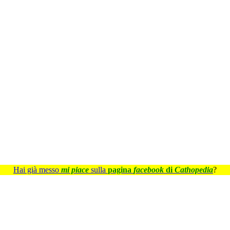
Hai già messo
mi piace
sulla
pagina
facebook
di
Cathopedia
?