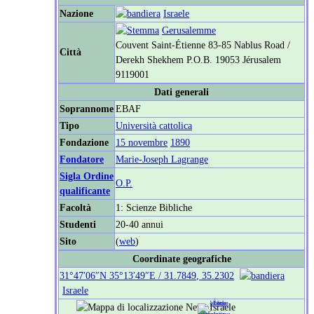
Nazione
Israele
Gerusalemme
Couvent Saint-Étienne 83-85 Nablus Road /
Città
Derekh Shekhem P.O.B. 19053 Jérusalem
9119001
Dati generali
Soprannome
EBAF
Tipo
Università cattolica
Fondazione
15 novembre
1890
Fondatore
Marie-Joseph Lagrange
Sigla Ordine
O.P.
qualificante
Facoltà
1: Scienze Bibliche
Studenti
20-40 annui
Sito
(
web
)
Coordinate geografiche
31°47′06″N
35°13′49″E
/
31.7849
,
35.2302
Israele