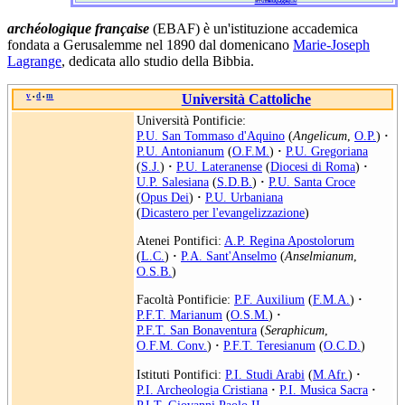
archéologique française
(EBAF) è un'istituzione accademica
fondata a Gerusalemme nel 1890 dal domenicano
Marie-Joseph
Lagrange
, dedicata allo studio della Bibbia.
v
d
m
Università Cattoliche
•
•
Università Pontificie:
P.U. San Tommaso d'Aquino
(
Angelicum
,
O.P.
)
·
P.U. Antonianum
(
O.F.M.
)
·
P.U. Gregoriana
(
S.J.
)
·
P.U. Lateranense
(
Diocesi di Roma
)
·
U.P. Salesiana
(
S.D.B.
)
·
P.U. Santa Croce
(
Opus Dei
)
·
P.U. Urbaniana
(
Dicastero per l'evangelizzazione
)
Atenei Pontifici:
A.P. Regina Apostolorum
(
L.C.
)
·
P.A. Sant'Anselmo
(
Anselmianum
,
O.S.B.
)
Facoltà Pontificie:
P.F. Auxilium
(
F.M.A.
)
·
P.F.T. Marianum
(
O.S.M.
)
·
P.F.T. San Bonaventura
(
Seraphicum
,
O.F.M. Conv.
)
·
P.F.T. Teresianum
(
O.C.D.
)
Istituti Pontifici:
P.I. Studi Arabi
(
M.Afr.
)
·
P.I. Archeologia Cristiana
·
P.I. Musica Sacra
·
P.I.T. Giovanni Paolo II