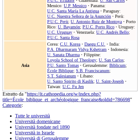
P.U.C. Ecuador
·
Guatemala:
U. San Carlos
·
Messico:
U.P. Messico
·
Panama:
U.C. Santa María La Antigua
·
Paraguay:
U.C. Nuestra Señora de la Asunción
·
Perù:
P.U.C. Perù
;
U. Antonio Ruiz de Montoya
·
Porto
Rico:
U. Bayamón
;
P.U.C. Porto Rico
·
Uruguay:
U.C. Uruguay
·
Venezuela:
U.C. Andrés Bello
;
P.U.C. Santa Rosa
Corea:
C.U. Korea
·
Daegu C.U.
·
India:
P.A. Dharmaram Vidya Kshetram
·
Indonesia:
U. Sanata Dharma
·
Filippine:
Loyola School of Theology
;
U. San Carlos
;
Asia
P.U. Santo Tomas
·
Gerusalemme:
Biblicum
;
École Biblique
;
S.B. Franciscanum
;
S.T. Salesianum
·
Libano:
U. Santo Spirito di Kaslik
;
U. Saint-Joseph
·
Taiwan:
U.C. Fu Jen
Estratto da "
https://it.cathopedia.org/w/index.php?
title=École_biblique_et_archéologique_française&oldid=786698
"
Categorie
:
Tutte le università
Università domenicane
Università fondate nel 1890
Università in Israele
Università di Gerusalemme