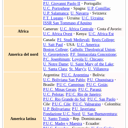
P.U. Giovanni Paolo II
·
Portogallo:
U.C. Portoghese
·
Spagna:
U.P. Comillas
;
U.P. Salamanca
;
U. Navarra
·
Svizzera:
F.T. Lugano
·
Ucraina:
U.C. Ucraina
;
ISSR San Tommaso d'Aquino
Camerun:
U.C. Africa Centrale
·
Costa d'Avorio:
Africa
U.C. Africa Ovest
·
Kenya:
U.C. Africa Est
Canada:
P.I. Studi Medievali
;
Regis College
;
U. Sait Paul
·
USA:
U.C. America
;
Boston College
;
Catholic Theological Union
;
America del nord
U. Georgetown
;
P.F. Immacolata Concezione
;
P.C. Josephinum
;
Loyola U. Chicago
;
U. Notre Dame
;
U. Saint Mary of the Lake
;
U. Santa Clara
;
St. Mary's
;
U. Villanova
Argentina:
P.U.C. Argentina
·
Bolivia:
U.C. Boliviana San Pablo
;
P.U. Chuquisaca
·
Brasile:
P.U.C. Campinas
;
P.U.C. Goiás
;
P.U.C. Minas Gerais
;
P.U.C. Paraná
;
U.C. Pelotas
;
P.U.C. Rio de Janeiro
;
P.U.C. Rio Grande do Sul
;
P.U.C. San Paolo
·
Cile:
P.U.C. Cile
;
P.U.C. Valparaiso
·
Colombia:
U.P. Bolivariana
;
P.U. Javeriana
;
Fondazione U.C. Nord
;
U. San Buenaventura
;
America latina
U. Santo Tomás
·
Rep. Dominicana:
P.U.C. Madre y Maestra
·
Ecuador: