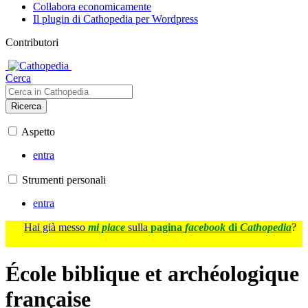
Collabora economicamente
Il plugin di Cathopedia per Wordpress
Contributori
Cerca
Ricerca
Aspetto
entra
Strumenti personali
entra
Hai già messo
mi piace
sulla
pagina
facebook
di
Cathopedia
?
École biblique et archéologique
française