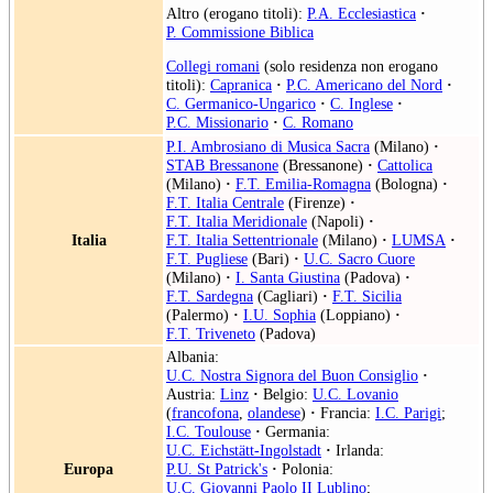
Altro (erogano titoli):
P.A. Ecclesiastica
·
P. Commissione Biblica
Collegi romani
(solo residenza non erogano
titoli):
Capranica
·
P.C. Americano del Nord
·
C. Germanico-Ungarico
·
C. Inglese
·
P.C. Missionario
·
C. Romano
P.I. Ambrosiano di Musica Sacra
(Milano)
·
STAB Bressanone
(Bressanone)
·
Cattolica
(Milano)
·
F.T. Emilia-Romagna
(Bologna)
·
F.T. Italia Centrale
(Firenze)
·
F.T. Italia Meridionale
(Napoli)
·
Italia
F.T. Italia Settentrionale
(Milano)
·
LUMSA
·
F.T. Pugliese
(Bari)
·
U.C. Sacro Cuore
(Milano)
·
I. Santa Giustina
(Padova)
·
F.T. Sardegna
(Cagliari)
·
F.T. Sicilia
(Palermo)
·
I.U. Sophia
(Loppiano)
·
F.T. Triveneto
(Padova)
Albania:
U.C. Nostra Signora del Buon Consiglio
·
Austria:
Linz
·
Belgio:
U.C. Lovanio
(
francofona
,
olandese
)
·
Francia:
I.C. Parigi
;
I.C. Toulouse
·
Germania:
U.C. Eichstätt-Ingolstadt
·
Irlanda:
Europa
P.U. St Patrick's
·
Polonia:
U.C. Giovanni Paolo II Lublino
;