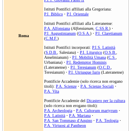
Istituti Pontifici affiliati alla Gregoriana:
P.I. Biblico
·
P.I. Orientale
Istituti Pontifici affiliati alla Lateranense:
P.A. Alfonsiana
(
Alfonsianum
,
C.SS.R.
)
·
P.I. Augustinianum
(
O.S.A.
)
·
P.I. Claretianum
Roma
(
C.M.F.
)
Istituti Pontifici incorporati:
P.I.S. Latinità
(
S.D.B.
, Salesiana)
·
P.I. Liturgico
(
O.S.B.
,
Anselmianum)
·
P.I. Mobilità Umana
(
C.S.
,
Urbaniana)
·
P.I. Redemptor Hominis
(Lateranense)
·
P.I. Teresianum
(
O.C.D.
,
Teresianum)
·
P.I. Utriusque Iuris
(Lateranense)
Pontificie Accademie (solo ricerca non erogano
titoli):
P.A. Scienze
·
P.A. Scienze Sociali
·
P.A. Vita
Pontificie Accademie del
Dicastero per la cultura
(solo ricerca non erogano titoli):
P.A. Archeologia
·
P.A. Cultorum martyrum
·
P.A. Latinità
·
P.A. Mariana
·
P.A. San Tommaso d'Aquino
·
P.A. Teologia
·
P.A. Virtuosi al Pantheon