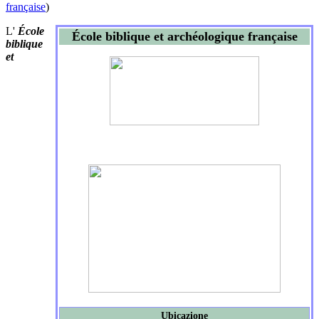
française
)
L'
École
École biblique et archéologique française
biblique
et
Ubicazione