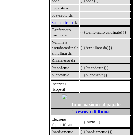
Sede
{{{Sede}}}
Opposto a
Sostenuto da
Scomunicato
da
Confermato
{{{Confermato cardinale}}}
cardinale
Nomina a
pseudocardinale
{{{Annullato da}}}
annullata da
Riammesso da
Precedente
{{{Precedente}}}
Successivo
{{{Successivo}}}
Incarichi
ricoperti
Informazioni sul papato
°
vescovo di Roma
Elezione
{{{inizio}}}
al pontificato
Insediamento
{{{Insediamento}}}