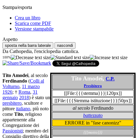
Stampa/esporta
Crea un libro
Scarica come PDF
Versione stampabile
Aspetto
sposta nella barra laterale
nascondi
Da Cathopedia, l'enciclopedia cattolica.
100%
Tito Amodei
, al secolo
Tito Amodei,
C.P.
Ferdinando
(
Colli al
Presbitero
Volturno
,
11 marzo
1926
; †
Roma
,
31
[[File:{{{stemma}}}|120px]]
gennaio
2018
) è stato un
[[File:{{{Stemma istituzione}}}|50px]]
presbitero
, scultore e
al secolo
Ferdinando
pittore
italiano
, più noto
come
Tito
, religioso
battezzato
appartenente alla
ERRORE in "fase canonizz"
Congregazione dei
Passionisti
; membro del
{{{motto}}}
Consiglio direttivo della