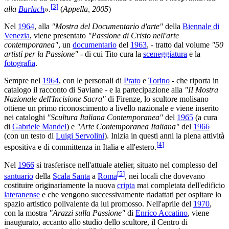
[
3
]
alla
Barlach
»
.
(
Appella, 2005
)
Nel
1964
, alla
"Mostra del Documentario d'arte"
della
Biennale di
Venezia
, viene presentato
"Passione di Cristo nell'arte
contemporanea"
, un
documentario
del
1963
, - tratto dal volume
"50
artisti per la Passione"
- di cui Tito cura la
sceneggiatura
e la
fotografia
.
Sempre nel
1964
, con le personali di
Prato
e
Torino
- che riporta in
catalogo il racconto di Saviane - e la partecipazione alla
"II Mostra
Nazionale dell'Incisione Sacra"
di Firenze, lo scultore molisano
ottiene un primo riconoscimento a livello nazionale e viene inserito
nei cataloghi
"Scultura Italiana Contemporanea"
del
1965
(a cura
di
Gabriele Mandel
) e
"Arte Contemporanea Italiana"
del
1966
(con un testo di
Luigi Servolini
). Inizia in questi anni la piena attività
[
4
]
espositiva e di committenza in Italia e all'estero.
Nel
1966
si trasferisce nell'attuale atelier, situato nel complesso del
[
5
]
santuario
della
Scala Santa
a
Roma
, nei locali che dovevano
costituire originariamente la nuova
cripta
mai completata dell'edificio
lateranense
e che vengono successivamente riadattati per ospitare lo
spazio artistico polivalente da lui promosso. Nell'aprile del
1970
,
con la mostra
"Arazzi sulla Passione"
di
Enrico Accatino
, viene
inaugurato, accanto allo studio dello scultore, il Centro di