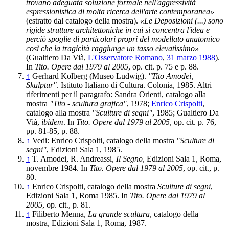
trovano adeguata soluzione formale nell'aggressività
espressionistica di molta ricerca dell'arte contemporanea»
(estratto dal catalogo della mostra).
«Le Deposizioni (...) sono
rigide strutture architettoniche in cui si concentra l'idea e
perciò spoglie di particolari propri del modellato anatomico
così che la tragicità raggiunge un tasso elevatissimo»
(Gualtiero Da Vià,
L'Osservatore Romano
,
31 marzo
1988
).
In
Tito. Opere dal 1979 al 2005
, op. cit. p. 75 e p. 88.
↑
Gerhard Kolberg (Museo Ludwig).
"Tito Amodei,
Skulptur"
. Istituto Italiano di Cultura. Colonia, 1985. Altri
riferimenti per il paragrafo: Sandra Orienti, catalogo alla
mostra
"Tito - scultura grafica"
, 1978;
Enrico Crispolti
,
catalogo alla mostra
"Sculture di segni"
, 1985; Gualtiero Da
Vià,
ibidem
. In
Tito. Opere dal 1979 al 2005
, op. cit. p. 76,
pp. 81-85, p. 88.
↑
Vedi: Enrico Crispolti, catalogo della mostra
"Sculture di
segni"
, Edizioni Sala 1, 1985.
↑
T. Amodei, R. Andreassi,
Il Segno
, Edizioni Sala 1, Roma,
novembre 1984. In
Tito. Opere dal 1979 al 2005
, op. cit., p.
80.
↑
Enrico Crispolti, catalogo della mostra
Sculture di segni
,
Edizioni Sala 1, Roma 1985. In
Tito. Opere dal 1979 al
2005
, op. cit., p. 81.
↑
Filiberto Menna,
La grande scultura
, catalogo della
mostra, Edizioni Sala 1, Roma, 1987.