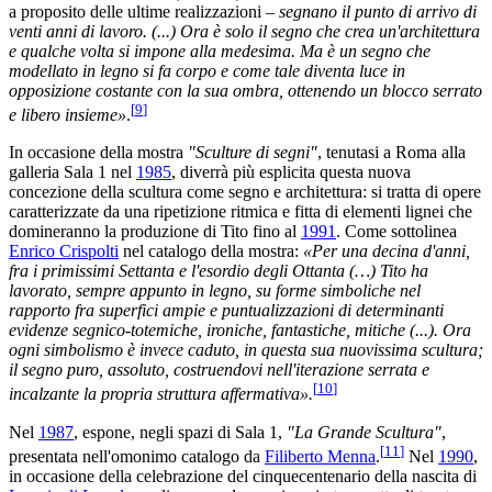
a proposito delle ultime realizzazioni –
segnano il punto di arrivo di
venti anni di lavoro. (...) Ora è solo il segno che crea un'architettura
e qualche volta si impone alla medesima. Ma è un segno che
modellato in legno si fa corpo e come tale diventa luce in
opposizione costante con la sua ombra, ottenendo un blocco serrato
[
9
]
e libero insieme»
.
In occasione della mostra
"Sculture di segni"
, tenutasi a Roma alla
galleria Sala 1 nel
1985
, diverrà più esplicita questa nuova
concezione della scultura come segno e architettura: si tratta di opere
caratterizzate da una ripetizione ritmica e fitta di elementi lignei che
domineranno la produzione di Tito fino al
1991
. Come sottolinea
Enrico Crispolti
nel catalogo della mostra:
«Per una decina d'anni,
fra i primissimi Settanta e l'esordio degli Ottanta (…) Tito ha
lavorato, sempre appunto in legno, su forme simboliche nel
rapporto fra superfici ampie e puntualizzazioni di determinanti
evidenze segnico-totemiche, ironiche, fantastiche, mitiche (...). Ora
ogni simbolismo è invece caduto, in questa sua nuovissima scultura;
il segno puro, assoluto, costruendovi nell'iterazione serrata e
[
10
]
incalzante la propria struttura affermativa».
Nel
1987
, espone, negli spazi di Sala 1,
"La Grande Scultura"
,
[
11
]
presentata nell'omonimo catalogo da
Filiberto Menna
.
Nel
1990
,
in occasione della celebrazione del cinquecentenario della nascita di