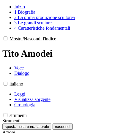
Inizio
1
Biografia
2
La prima produzione scultorea
3
Le grandi sculture
4
Caratteristiche fondamentali
Mostra/Nascondi l'indice
Tito Amodei
Voce
Dialogo
italiano
Leggi
Visualizza sorgente
Cronologia
strumenti
Strumenti
sposta nella barra laterale
nascondi
Azioni