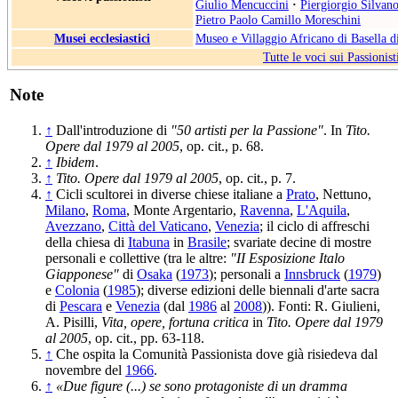
Giulio Mencuccini
·
Piergiorgio Silvano
Pietro Paolo Camillo Moreschini
Musei ecclesiastici
Museo e Villaggio Africano di Basella 
Tutte le voci sui Passionist
Note
↑
Dall'introduzione di
"50 artisti per la Passione"
. In
Tito.
Opere dal 1979 al 2005
, op. cit., p. 68.
↑
Ibidem
.
↑
Tito. Opere dal 1979 al 2005
, op. cit., p. 7.
↑
Cicli scultorei in diverse chiese italiane a
Prato
, Nettuno,
Milano
,
Roma
, Monte Argentario,
Ravenna
,
L'Aquila
,
Avezzano
,
Città del Vaticano
,
Venezia
; il ciclo di affreschi
della chiesa di
Itabuna
in
Brasile
; svariate decine di mostre
personali e collettive (tra le altre:
"II Esposizione Italo
Giapponese"
di
Osaka
(
1973
); personali a
Innsbruck
(
1979
)
e
Colonia
(
1985
); diverse edizioni delle biennali d'arte sacra
di
Pescara
e
Venezia
(dal
1986
al
2008
)). Fonti: R. Giulieni,
A. Pisilli,
Vita, opere, fortuna critica
in
Tito. Opere dal 1979
al 2005
, op. cit., pp. 63-118.
↑
Che ospita la Comunità Passionista dove già risiedeva dal
novembre del
1966
.
↑
«Due figure (...) se sono protagoniste di un dramma