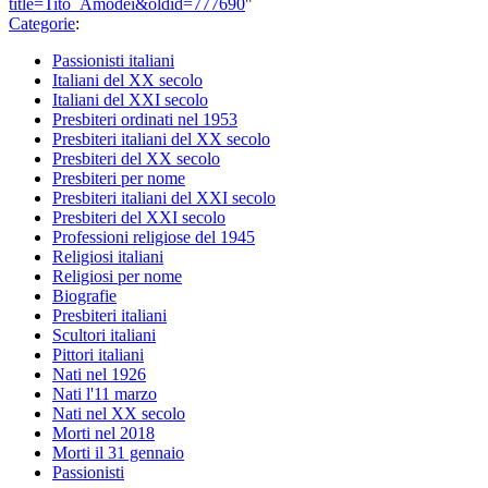
title=Tito_Amodei&oldid=777690
"
Categorie
:
Passionisti italiani
Italiani del XX secolo
Italiani del XXI secolo
Presbiteri ordinati nel 1953
Presbiteri italiani del XX secolo
Presbiteri del XX secolo
Presbiteri per nome
Presbiteri italiani del XXI secolo
Presbiteri del XXI secolo
Professioni religiose del 1945
Religiosi italiani
Religiosi per nome
Biografie
Presbiteri italiani
Scultori italiani
Pittori italiani
Nati nel 1926
Nati l'11 marzo
Nati nel XX secolo
Morti nel 2018
Morti il 31 gennaio
Passionisti