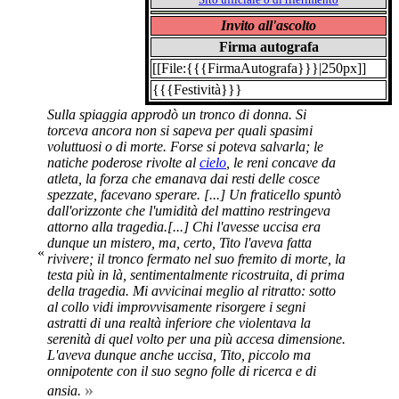
Invito all'ascolto
Firma autografa
[[File:{{{FirmaAutografa}}}|250px]]
{{{Festività}}}
Sulla spiaggia approdò un tronco di donna. Si
torceva ancora non si sapeva per quali spasimi
voluttuosi o di morte. Forse si poteva salvarla; le
natiche poderose rivolte al
cielo
, le reni concave da
atleta, la forza che emanava dai resti delle cosce
spezzate, facevano sperare. [...] Un fraticello spuntò
dall'orizzonte che l'umidità del mattino restringeva
attorno alla tragedia.[...] Chi l'avesse uccisa era
dunque un mistero, ma, certo, Tito l'aveva fatta
«
rivivere; il tronco fermato nel suo fremito di morte, la
testa più in là, sentimentalmente ricostruita, di prima
della tragedia. Mi avvicinai meglio al ritratto: sotto
al collo vidi improvvisamente risorgere i segni
astratti di una realtà inferiore che violentava la
serenità di quel volto per una più accesa dimensione.
L'aveva dunque anche uccisa, Tito, piccolo ma
onnipotente con il suo segno folle di ricerca e di
»
ansia.