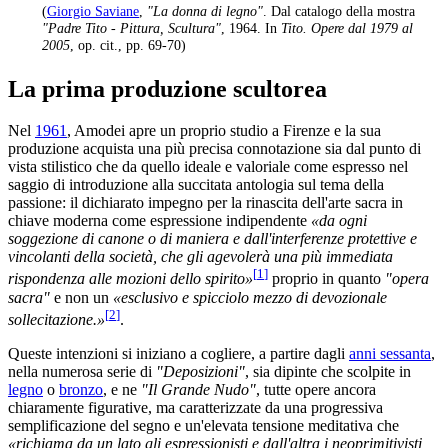
(
Giorgio Saviane
,
"La donna di legno"
. Dal catalogo della mostra
"Padre Tito - Pittura, Scultura"
, 1964. In
Tito. Opere dal 1979 al
2005
, op. cit., pp. 69-70)
La prima produzione scultorea
Nel
1961
, Amodei apre un proprio studio a Firenze e la sua
produzione acquista una più precisa connotazione sia dal punto di
vista stilistico che da quello ideale e valoriale come espresso nel
saggio di introduzione alla succitata antologia sul tema della
passione: il dichiarato impegno per la rinascita dell'arte sacra in
chiave moderna come espressione indipendente
«da ogni
soggezione di canone o di maniera e dall'interferenze protettive e
vincolanti della società, che gli agevolerà una più immediata
[
1
]
rispondenza alle mozioni dello spirito»
proprio in quanto
"opera
sacra"
e non un
«esclusivo e spicciolo mezzo di devozionale
[
2
]
sollecitazione.»
.
Queste intenzioni si iniziano a cogliere, a partire dagli
anni sessanta
,
nella numerosa serie di
"Deposizioni"
, sia dipinte che scolpite in
legno
o
bronzo
, e ne
"Il Grande Nudo"
, tutte opere ancora
chiaramente figurative, ma caratterizzate da una progressiva
semplificazione del segno e un'elevata tensione meditativa che
«richiama da un lato gli espressionisti e dall'altra i neoprimitivisti