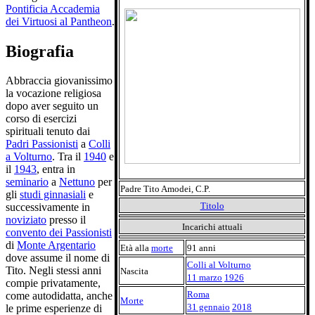
Pontificia Accademia
dei Virtuosi al Pantheon
.
Biografia
Abbraccia giovanissimo
la vocazione religiosa
dopo aver seguito un
corso di esercizi
spirituali tenuto dai
Padri Passionisti
a
Colli
a Volturno
. Tra il
1940
e
il
1943
, entra in
seminario
a
Nettuno
per
Padre Tito Amodei, C.P.
gli
studi ginnasiali
e
Titolo
successivamente in
noviziato
presso il
Incarichi attuali
convento dei Passionisti
di
Monte Argentario
Età alla
morte
91 anni
dove assume il nome di
Colli al Volturno
Tito. Negli stessi anni
Nascita
11 marzo
1926
compie privatamente,
Roma
come autodidatta, anche
Morte
31 gennaio
2018
le prime esperienze di