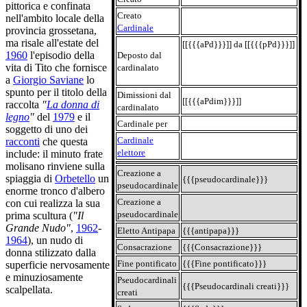
pittorica e confinata
Creato
nell'ambito locale della
Cardinale
provincia grossetana,
ma risale all'estate del
[[{{{aPd}}}]] da [[{{{pPd}}}]]
1960
l'episodio della
Deposto dal
vita di Tito che fornisce
cardinalato
a
Giorgio Saviane
lo
spunto per il titolo della
Dimissioni dal
[[{{{aPdim}}}]]
raccolta
"
La donna di
cardinalato
legno
"
del
1979
e il
Cardinale per
soggetto di uno dei
Cardinale
racconti
che questa
elettore
include: il minuto frate
molisano rinviene sulla
Creazione a
spiaggia di
Orbetello
un
{{{pseudocardinale}}}
pseudocardinale
enorme tronco d'albero
Creazione a
con cui realizza la sua
pseudocardinale
prima scultura (
"Il
Grande Nudo"
,
1962
-
Eletto Antipapa
{{{antipapa}}}
1964
), un nudo di
Consacrazione
{{{Consacrazione}}}
donna stilizzato dalla
Fine pontificato
{{{Fine pontificato}}}
superficie nervosamente
e minuziosamente
Pseudocardinali
{{{Pseudocardinali creati}}}
scalpellata.
creati