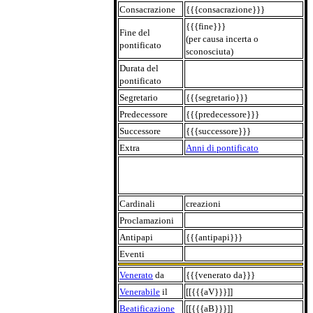
Consacrazione
{{{consacrazione}}}
{{{fine}}}
Fine del
(per causa incerta o
pontificato
sconosciuta)
Durata del
pontificato
Segretario
{{{segretario}}}
Predecessore
{{{predecessore}}}
Successore
{{{successore}}}
Extra
Anni di pontificato
Cardinali
creazioni
Proclamazioni
Antipapi
{{{antipapi}}}
Eventi
Venerato
da
{{{venerato da}}}
Venerabile
il
[[{{{aV}}}]]
Beatificazione
[[{{{aB}}}]]