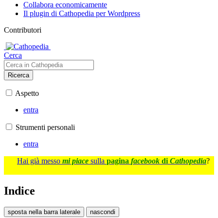
Collabora economicamente
Il plugin di Cathopedia per Wordpress
Contributori
Cerca
Ricerca
Aspetto
entra
Strumenti personali
entra
Hai già messo
mi piace
sulla
pagina
facebook
di
Cathopedia
?
Indice
sposta nella barra laterale
nascondi