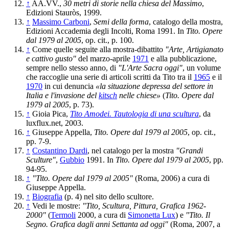
↑
AA.VV.,
30 metri di storie nella chiesa del Massimo
,
Edizioni Stauròs, 1999.
↑
Massimo Carboni
,
Semi della forma
, catalogo della mostra,
Edizioni Accademia degli Incolti, Roma 1991. In
Tito. Opere
dal 1979 al 2005
, op. cit., p. 100.
↑
Come quelle seguite alla mostra-dibattito
"Arte, Artigianato
e cattivo gusto"
del marzo-aprile
1971
e alla pubblicazione,
sempre nello stesso anno, di
"L'Arte Sacra oggi"
, un volume
che raccoglie una serie di articoli scritti da Tito tra il
1965
e il
1970
in cui denuncia
«la situazione depressa del settore in
Italia e l'invasione del
kitsch
nelle chiese»
(
Tito. Opere dal
1979 al 2005
, p. 73).
↑
Gioia Pica,
Tito Amodei. Tautologia di una scultura
, da
luxflux.net, 2003.
↑
Giuseppe Appella,
Tito. Opere dal 1979 al 2005
, op. cit.,
pp. 7-9.
↑
Costantino Dardi
, nel catalogo per la mostra
"Grandi
Sculture"
,
Gubbio
1991. In
Tito. Opere dal 1979 al 2005
, pp.
94-95.
↑
"Tito. Opere dal 1979 al 2005"
(Roma, 2006) a cura di
Giuseppe Appella.
↑
Biografia
(p. 4) nel sito dello scultore.
↑
Vedi le mostre:
"Tito, Scultura, Pittura, Grafica 1962-
2000"
(
Termoli
2000, a cura di
Simonetta Lux
) e
"Tito. Il
Segno. Grafica dagli anni Settanta ad oggi"
(Roma, 2007, a