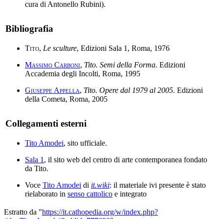
cura di Antonello Rubini).
Bibliografia
Tito
,
Le sculture
, Edizioni Sala 1, Roma, 1976
Massimo Carboni
,
Tito. Semi della Forma
. Edizioni
Accademia degli Incolti, Roma, 1995
Giuseppe Appella
,
Tito. Opere dal 1979 al 2005
. Edizioni
della Cometa, Roma, 2005
Collegamenti esterni
Tito Amodei
, sito ufficiale.
Sala 1
, il sito web del centro di arte contemporanea fondato
da Tito.
Voce
Tito Amodei
di
it.wiki
: il materiale ivi presente è stato
rielaborato in
senso cattolico
e integrato
Estratto da "
https://it.cathopedia.org/w/index.php?