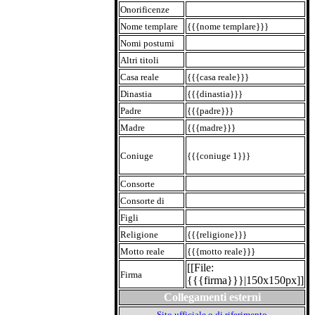
Onorificenze
Nome templare
{{{nome templare}}}
Nomi postumi
Altri titoli
Casa reale
{{{casa reale}}}
Dinastia
{{{dinastia}}}
Padre
{{{padre}}}
Madre
{{{madre}}}
Coniuge
{{{coniuge 1}}}
Consorte
Consorte di
Figli
Religione
{{{religione}}}
Motto reale
{{{motto reale}}}
[[File:
Firma
{{{firma}}}|150x150px]]
Collegamenti esterni
Sito ufficiale o di riferimento