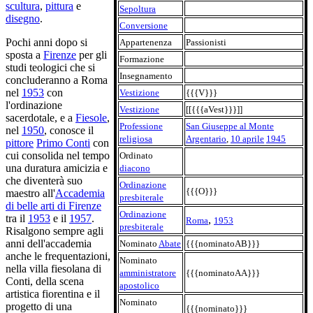
scultura
,
pittura
e
Sepoltura
disegno
.
Conversione
Pochi anni dopo si
Appartenenza
Passionisti
sposta a
Firenze
per gli
Formazione
studi teologici che si
Insegnamento
concluderanno a Roma
nel
1953
con
Vestizione
{{{V}}}
l'ordinazione
Vestizione
[[{{{aVest}}}]]
sacerdotale, e a
Fiesole
,
Professione
San Giuseppe al Monte
nel
1950
, conosce il
religiosa
Argentario
,
10 aprile
1945
pittore
Primo Conti
con
cui consolida nel tempo
Ordinato
una duratura amicizia e
diacono
che diventerà suo
Ordinazione
{{{O}}}
maestro all'
Accademia
presbiterale
di belle arti di Firenze
Ordinazione
tra il
1953
e il
1957
.
,
Roma
1953
presbiterale
Risalgono sempre agli
anni dell'accademia
Nominato
Abate
{{{nominatoAB}}}
anche le frequentazioni,
Nominato
nella villa fiesolana di
amministratore
{{{nominatoAA}}}
Conti, della scena
apostolico
artistica fiorentina e il
Nominato
progetto di una
{{{nominato}}}