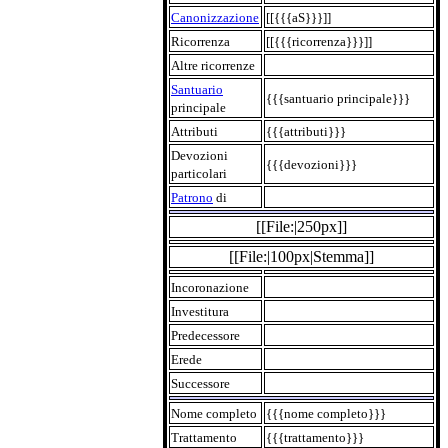
Canonizzazione
[[{{{aS}}}]]
Ricorrenza
[[{{{ricorrenza}}}]]
Altre ricorrenze
Santuario
{{{santuario principale}}}
principale
Attributi
{{{attributi}}}
Devozioni
{{{devozioni}}}
particolari
Patrono
di
[[File:|250px]]
[[File:|100px|Stemma]]
Incoronazione
Investitura
Predecessore
Erede
Successore
Nome completo
{{{nome completo}}}
Trattamento
{{{trattamento}}}