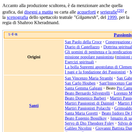
Accanto alla produzione scultorea, è da menzionare anche quella
[
20
]
grafica, dai
disegni a matita
su carta alle
acqueforti
e
serigrafie
e
la
scenografia
dello spettacolo teatrale
"Gilgamesh"
, del
1999
, per la
regia di Shahroo Kheradmand.
v
d
m
Passionis
•
•
San Paolo della Croce
·
Congregazione d
Diario di Castellazzo
·
Dottrina spiritua
Gli uomini di penitenza e la predicazio
Origini
missione popolare passionista
(
missioni 
Esercizi spirituali
·
La bolla Supremi apostolatus di Cleme
I papi e la fondazione dei Passionisti
·
M
San Vincenzo Maria Strambi
·
San Gabri
San Carlo Houben
·
Sant'Innocenzo Ca
Santa Gemma Galgani
·
Beato
Pio Camp
Beato Bernardo Silvestrelli
·
Lorenzo Ma
Beato Domenico Barberi
·
Martiri Passi
Martiri Passionisti di Daimiel
·
Martiri 
Santi
Martiri Passionisti Polacchi
·
Grimoaldo
Santa Maria Goretti
·
Beato Isidoro De
Beato Eugenio Bossilkov
·
Ignazio di s
Servo di Dio Theodore Foley
·
Silvio d
Galileo Nicolini
·
Giovanni Battista Dan