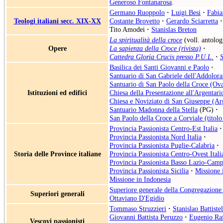
Generoso Fontanarosa
.
Germano Ruoppolo
·
Luigi Besi
·
Fabia
Teologi italiani secc. XIX-XX
Costante Brovetto
·
Gerardo Sciarretta
·
Tito Amodei
·
Stanislas Breton
La spiritualità della croce
(voll. antolog
Opere
La sapienza della Croce (rivista)
·
Cattedra Gloria Crucis presso P.U.L.
·
S
Basilica dei Santi Giovanni e Paolo
·
Santuario di San Gabriele dell'Addolora
Santuario di San Paolo della Croce (Ov
Istituzioni ed edifici
Chiesa della Presentazione all'Argentari
Chiesa e Noviziato di San Giuseppe (Ar
Santuario Madonna della Stella
(PG)
·
San Paolo della Croce a Corviale (titolo
Provincia Passionista Centro-Est Italia
·
Provincia Passionista Nord Italia
·
Provincia Passionista Puglie-Calabria
·
Storia delle Province italiane
Provincia Passionista Centro-Ovest Itali
Provincia Passionista Basso Lazio-Camp
Provincia Passionista Sicilia
·
Missione 
Missione in Indonesia
Superiore generale della Congregazione 
Superiori generali
Ottaviano D'Egidio
Tommaso Struzzieri
·
Stanislao Battistel
Giovanni Battista Peruzzo
·
Eugenio Raf
Vescovi passionisti