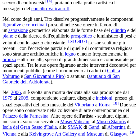
[
14
]
scevro di controversie
, portando nella pratica artistica il
messaggio del
concilio Vaticano II
.
Nel corso degli anni, Tito dissolve progressivamente le componenti
figurative
e
concettuali
presenti nelle sue opere in favore di
un'
astrazione
geometrica elaborata dalle forme base del
cilindro
e del
piano
e dalla ricerca dell'equilibrio
prospettico
e luministico di pesi e
[
15
]
[
16
]
[
17
]
volumi con lo spazio circostante.
Le sue sculture più
recenti - con l'eccezione parziale di quelle di committenza religiosa -
sono strutture architettoniche in
legno
e meno frequentemente in
bronzo
e altri metalli, spesso di grandi dimensioni e commisurate per
spazi aperti. Tra le sue opere figurano anche interventi decorativi per
monumenti pubblici (come il monumento ai caduti di
Colli a
Volturno
e
San Giovanni a Piro
) o santuari (
santuario di San
Gabriele dell'Addolorata
).
Nel
2006
, si è svolta una mostra dedicata alla sua produzione dal
1979
al
2005
, comprendente sculture, disegni e
incisioni
, presso gli
[
18
]
spazi espositivi del polo museale del
Vittoriano
a
Roma
.
Due sue
opere sono conservate nella collezione di arte contemporanea del
Palazzo della Farnesina
. Altre opere dell'artista - sculture, dipinti,
incisioni - sono conservate ai
Musei Vaticani
, al
Museo Staurós
di
Isola del Gran Sasso d'Italia
, allo
SMAK
di
Gand
, all'
Albertina
di
[
19
]
Vienna
e alla
Kelvingrove Art Gallery and Museum
di
Glasgow
.