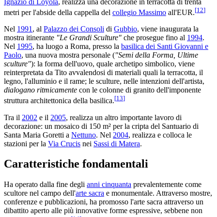
Ignazio di Loyola
, realizza una decorazione in terracotta di trenta
[
12
]
metri per l'abside della cappella del
collegio Massimo
all'EUR.
Nel
1991
, al
Palazzo dei Consoli
di
Gubbio
, viene inaugurata la
mostra itinerante
"Le Grandi Sculture"
che prosegue fino al
1994
.
Nel
1995
, ha luogo a Roma, presso la
basilica dei Santi Giovanni e
Paolo
, una nuova mostra personale (
"Semi della Forma, Ultime
sculture"
): la forma dell'uovo, quale archetipo simbolico, viene
reinterpretata da Tito avvalendosi di materiali quali la terracotta, il
legno, l'alluminio e il rame; le sculture, nelle intenzioni dell'artista,
dialogano ritmicamente
con le colonne di granito dell'imponente
[
13
]
struttura architettonica della basilica.
Tra il
2002
e il
2005
, realizza un altro importante lavoro di
decorazione: un mosaico di 150 m² per la cripta del Santuario di
Santa Maria Goretti a
Nettuno
. Nel
2004
, realizza e colloca le
stazioni per la
Via Crucis
nei
Sassi di Matera
.
Caratteristiche fondamentali
Ha operato dalla fine degli
anni cinquanta
prevalentemente come
scultore nel campo dell'
arte sacra
e monumentale. Attraverso mostre,
conferenze e pubblicazioni, ha promosso l'arte sacra attraverso un
dibattito aperto alle più innovative forme espressive, sebbene non