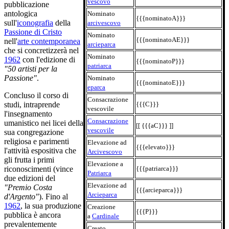
vescovo
pubblicazione
antologica
Nominato
{{{nominatoA}}}
sull'
iconografia
della
arcivescovo
Passione di Cristo
Nominato
{{{nominatoAE}}}
nell'
arte contemporanea
arcieparca
che si concretizzerà nel
Nominato
1962
con l'edizione di
{{{nominatoP}}}
patriarca
"50 artisti per la
Passione"
.
Nominato
{{{nominatoE}}}
eparca
Concluso il corso di
Consacrazione
{{{C}}}
studi, intraprende
vescovile
l'insegnamento
Consacrazione
umanistico nei licei della
[[ {{{aC}}} ]]
vescovile
sua congregazione
religiosa e parimenti
Elevazione ad
{{{elevato}}}
l'attività espositiva che
Arcivescovo
gli frutta i primi
Elevazione a
{{{patriarca}}}
riconoscimenti (vince
Patriarca
due edizioni del
Elevazione ad
"Premio Costa
{{{arcieparca}}}
Arcieparca
d'Argento"
). Fino al
1962
, la sua produzione
Creazione
{{{P}}}
pubblica è ancora
a
Cardinale
prevalentemente
Creato