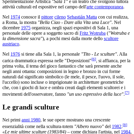
Sperimentazione Artistica
"Sala 1"
e un teatro che svolgono tuttora
attività culturali ed espositive nel campo dell'
arte contemporanea
.
Nel
1974
conosce il
pittore
cileno
Sebastián Matta
con cui realizza,
a Roma, la mostra
"Bella Ciao - Dare alla Vita una Luce"
. Nel
dicembre
1975
organizza, negli spazi espositivi di Sala 1, una
personale delle opere a soggetto sacro di
Fritz Wotruba
(
"Wotruba e
la dimensione sacra"
), a pochi mesi dalla morte dello
scultore
austriaco
.
Nel
1976
si tiene alla Sala 1, la personale
"Tito - Le sculture"
. Alla
[
6
]
carica drammatica espressa nelle "Deposizioni"
, si affianca, per la
prima volta, il tema del gioco fantastico che sarà presente anche
negli anni ottanta: composizioni in legno e bronzo in cui forme
naturali dal significato simbolico (le mele, il pesce, l'uovo, il sole,
l'uccello) sono incluse o imprigionate in architetture geometriche
che, con i giochi di luce e ombra creati dagli elementi scultorei e i
[
7
]
movimenti dell'osservatore, fanno
"un uso espressivo della luce"
.
Le grandi sculture
Nei primi
anni 1980
, le sue opere mostrano una crescente
[
8
]
essenzialità come nella scultura-totem
"Albero nuovo"
del
1982
.
«Le mie ultime sculture (1983/84)
– come dichiara l'artista, nel
1984
,