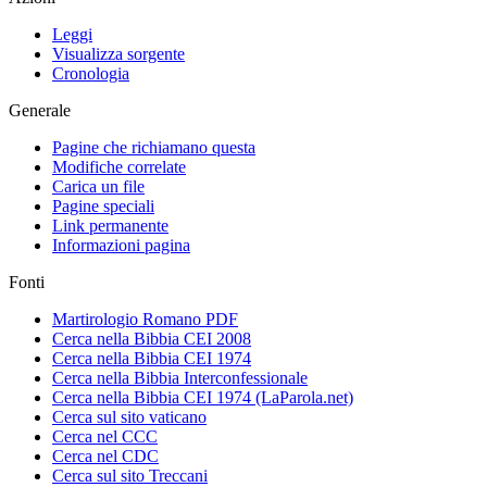
Leggi
Visualizza sorgente
Cronologia
Generale
Pagine che richiamano questa
Modifiche correlate
Carica un file
Pagine speciali
Link permanente
Informazioni pagina
Fonti
Martirologio Romano PDF
Cerca nella Bibbia CEI 2008
Cerca nella Bibbia CEI 1974
Cerca nella Bibbia Interconfessionale
Cerca nella Bibbia CEI 1974 (LaParola.net)
Cerca sul sito vaticano
Cerca nel CCC
Cerca nel CDC
Cerca sul sito Treccani