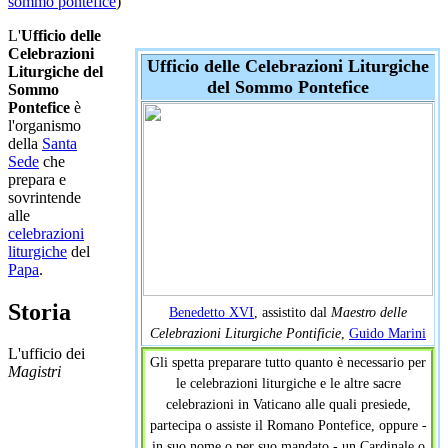
sommo pontefice
)
L'
Ufficio delle
Celebrazioni
Ufficio delle Celebrazioni Liturgiche
Liturgiche del
del Sommo Pontefice
Sommo
Pontefice
è
l'organismo
della
Santa
Sede
che
prepara e
sovrintende
alle
celebrazioni
liturgiche
del
Papa
.
Storia
Benedetto XVI
, assistito dal
Maestro delle
Celebrazioni Liturgiche Pontificie
,
Guido Marini
L'ufficio dei
Gli spetta preparare tutto quanto è necessario per
Magistri
le celebrazioni liturgiche e le altre sacre
celebrazioni in Vaticano alle quali presiede,
partecipa o assiste il Romano Pontefice, oppure -
in suo nome o per suo mandato - un Cardinale o