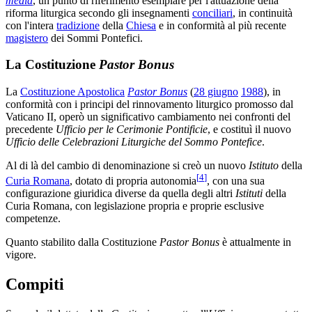
media
, un punto di riferimento esemplare per l'attuazione della
riforma liturgica secondo gli insegnamenti
conciliari
, in continuità
con l'intera
tradizione
della
Chiesa
e in conformità al più recente
magistero
dei Sommi Pontefici.
La Costituzione
Pastor Bonus
La
Costituzione Apostolica
Pastor Bonus
(
28 giugno
1988
), in
conformità con i principi del rinnovamento liturgico promosso dal
Vaticano II, operò un significativo cambiamento nei confronti del
precedente
Ufficio per le Cerimonie Pontificie
, e costituì il nuovo
Ufficio delle Celebrazioni Liturgiche del Sommo Pontefice
.
Al di là del cambio di denominazione si creò un nuovo
Istituto
della
[
4
]
Curia Romana
, dotato di propria autonomia
, con una sua
configurazione giuridica diverse da quella degli altri
Istituti
della
Curia Romana, con legislazione propria e proprie esclusive
competenze.
Quanto stabilito dalla Costituzione
Pastor Bonus
è attualmente in
vigore.
Compiti