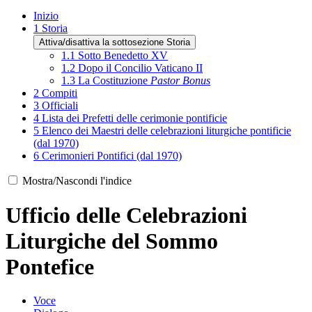
Inizio
1
Storia
Attiva/disattiva la sottosezione Storia
1.1
Sotto Benedetto XV
1.2
Dopo il Concilio Vaticano II
1.3
La Costituzione
Pastor Bonus
2
Compiti
3
Officiali
4
Lista dei Prefetti delle cerimonie pontificie
5
Elenco dei Maestri delle celebrazioni liturgiche pontificie
(dal 1970)
6
Cerimonieri Pontifici (dal 1970)
Mostra/Nascondi l'indice
Ufficio delle Celebrazioni
Liturgiche del Sommo
Pontefice
Voce