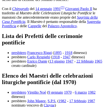
[
7
]
Con il
Chirografo
del
14 gennaio
1991
Giovanni Paolo II
ha
trasferito al
Maestro delle Celebrazioni Liturgiche Pontificie
le
mansioni che antecedentemente erano proprie del
Sagrista della
Casa Pontificia
. Il
Maestro
è pertanto responsabile della
Sagrestia
Pontificia
e delle
Cappelle
del
Palazzo Apostolico
.
Lista dei Prefetti delle cerimonie
pontificie
presbitero
Francesco Riggi
(
1895
-
1918
dimesso)
presbitero
Carlo Respighi
(
1918
-
1947
dimesso)
presbitero
Enrico Dante
(
13 giugno
1947
-
22 febbraio
1965
creato cardinale)
Elenco dei Maestri delle celebrazioni
liturgiche pontificie (dal 1970)
presbitero
Virgilio Noè
(
9 gennaio
1970
-
6 marzo
1982
dimesso)
presbitero
John Magee
,
S.P.S.
(
1982
-
17 febbraio
1987
nominato vescovo di
Cloyne
)