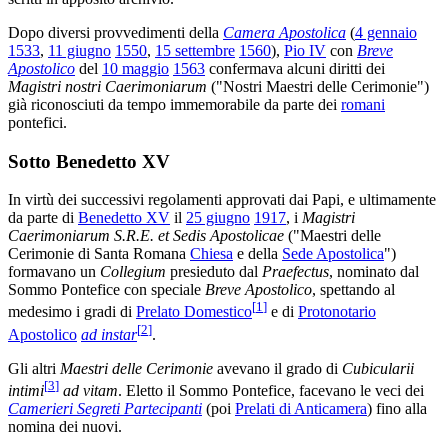
Dopo diversi provvedimenti della
Camera Apostolica
(
4 gennaio
1533
,
11 giugno
1550
,
15 settembre
1560
),
Pio IV
con
Breve
Apostolico
del
10 maggio
1563
confermava alcuni diritti dei
Magistri nostri Caerimoniarum
("Nostri Maestri delle Cerimonie")
già riconosciuti da tempo immemorabile da parte dei
romani
pontefici.
Sotto Benedetto XV
In virtù dei successivi regolamenti approvati dai Papi, e ultimamente
da parte di
Benedetto XV
il
25 giugno
1917
, i
Magistri
Caerimoniarum S.R.E. et Sedis Apostolicae
("Maestri delle
Cerimonie di Santa Romana
Chiesa
e della
Sede Apostolica
")
formavano un
Collegium
presieduto dal
Praefectus
, nominato dal
Sommo Pontefice con speciale
Breve Apostolico
, spettando al
[
1
]
medesimo i gradi di
Prelato Domestico
e di
Protonotario
[
2
]
Apostolico
ad instar
.
Gli altri
Maestri delle Cerimonie
avevano il grado di
Cubicularii
[
3
]
intimi
ad vitam
. Eletto il Sommo Pontefice, facevano le veci dei
Camerieri Segreti Partecipanti
(poi
Prelati di Anticamera
) fino alla
nomina dei nuovi.