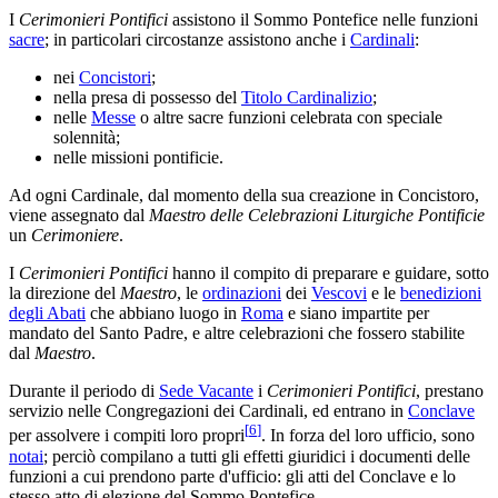
I
Cerimonieri Pontifici
assistono il Sommo Pontefice nelle funzioni
sacre
; in particolari circostanze assistono anche i
Cardinali
:
nei
Concistori
;
nella presa di possesso del
Titolo Cardinalizio
;
nelle
Messe
o altre sacre funzioni celebrata con speciale
solennità;
nelle missioni pontificie.
Ad ogni Cardinale, dal momento della sua creazione in Concistoro,
viene assegnato dal
Maestro delle Celebrazioni Liturgiche Pontificie
un
Cerimoniere
.
I
Cerimonieri Pontifici
hanno il compito di preparare e guidare, sotto
la direzione del
Maestro
, le
ordinazioni
dei
Vescovi
e le
benedizioni
degli Abati
che abbiano luogo in
Roma
e siano impartite per
mandato del Santo Padre, e altre celebrazioni che fossero stabilite
dal
Maestro
.
Durante il periodo di
Sede Vacante
i
Cerimonieri Pontifici
, prestano
servizio nelle Congregazioni dei Cardinali, ed entrano in
Conclave
[
6
]
per assolvere i compiti loro propri
. In forza del loro ufficio, sono
notai
; perciò compilano a tutti gli effetti giuridici i documenti delle
funzioni a cui prendono parte d'ufficio: gli atti del Conclave e lo
stesso atto di elezione del Sommo Pontefice.