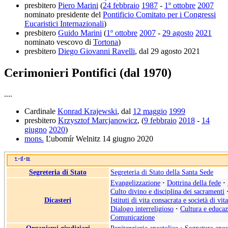
presbitero
Piero Marini
(
24 febbraio
1987
-
1º ottobre
2007
nominato presidente del
Pontificio Comitato per i Congressi
Eucaristici Internazionali
)
presbitero
Guido Marini
(
1º ottobre
2007
-
29 agosto
2021
nominato vescovo di
Tortona
)
presbitero
Diego Giovanni Ravelli
, dal 29 agosto 2021
Cerimonieri Pontifici (dal 1970)
....
Cardinale
Konrad Krajewski
, dal
12 maggio
1999
presbitero
Krzysztof Marcjanowicz
, (
9 febbraio
2018
-
14
giugno
2020
)
mons.
Ľubomír Welnitz 14 giugno 2020
v
d
m
•
•
Segreteria di Stato
Segreteria di Stato della Santa Sede
Evangelizzazione
·
Dottrina della fede
·
Culto divino e disciplina dei sacramenti
Dicasteri
Istituti di vita consacrata e società di vit
Dialogo interreligioso
·
Cultura e educa
Comunicazione