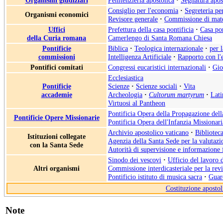
Organismi giudiziari
Penitenzieria apostolica
·
Segnatura apos
Consiglio per l'economia
·
Segreteria pe
Organismi economici
Revisore generale
·
Commissione di mate
Uffici
Prefettura della casa pontificia
·
Casa pon
della Curia romana
Camerlengo di Santa Romana Chiesa
Pontificie
Biblica
·
Teologica internazionale
·
per 
commissioni
Intelligenza Artificiale
·
Rapporto con l'
Pontifici comitati
Congressi eucaristici internazionali
·
Gio
Ecclesiastica
Pontificie
Scienze
·
Scienze sociali
·
Vita
accademie
Archeologia
·
Cultorum martyrum
·
Lati
Virtuosi al Pantheon
Pontificia Opera della Propagazione del
Pontificie Opere Missionarie
Pontificia Opera dell'Infanzia Missionari
Archivio apostolico vaticano
·
Biblioteca
Istituzioni collegate
Agenzia della Santa Sede per la valutazio
con la Santa Sede
Autorità di supervisione e informazione 
Sinodo dei vescovi
·
Ufficio del lavoro 
Altri organismi
Commissione interdicasteriale per la rev
Pontificio istituto di musica sacra
·
Guard
Costituzione apostol
Note