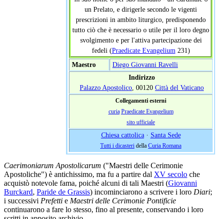
un Prelato, e dirigerle secondo le vigenti
prescrizioni in ambito liturgico, predisponendo
tutto ciò che è necessario o utile per il loro degno
svolgimento e per l'attiva partecipazione dei
fedeli (
Praedicate Evangelium
231)
Maestro
Diego Giovanni Ravelli
Indirizzo
Palazzo Apostolico
, 00120
Città del Vaticano
Collegamenti esterni
curia
Praedicate Evangelium
sito ufficiale
Chiesa cattolica
·
Santa Sede
Tutti i dicasteri
della
Curia Romana
Caerimoniarum Apostolicarum
("Maestri delle Cerimonie
Apostoliche") è antichissimo, ma fu a partire dal
XV secolo
che
acquistò notevole fama, poiché alcuni di tali Maestri (
Giovanni
Burckard
,
Paride de Grassis
) incominciarono a scrivere i loro
Diari
;
i successivi
Prefetti
e
Maestri delle Cerimonie Pontificie
continuarono a fare lo stesso, fino al presente, conservando i loro
scritti in apposito archivio.