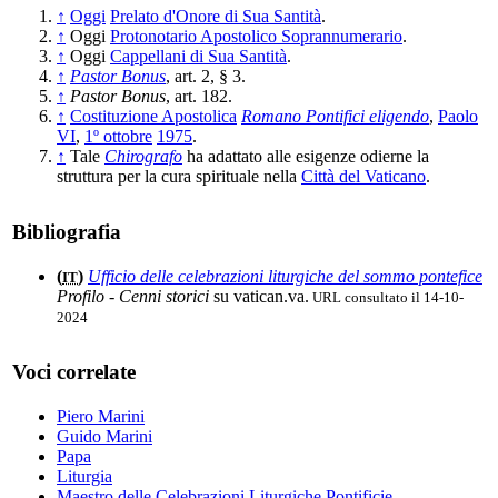
↑
Oggi
Prelato d'Onore di Sua Santità
.
↑
Oggi
Protonotario Apostolico Soprannumerario
.
↑
Oggi
Cappellani di Sua Santità
.
↑
Pastor Bonus
, art. 2, § 3.
↑
Pastor Bonus
, art. 182.
↑
Costituzione Apostolica
Romano Pontifici eligendo
,
Paolo
VI
,
1º ottobre
1975
.
↑
Tale
Chirografo
ha adattato alle esigenze odierne la
struttura per la cura spirituale nella
Città del Vaticano
.
Bibliografia
(
)
Ufficio delle celebrazioni liturgiche del sommo pontefice
IT
Profilo - Cenni storici
su vatican.va.
URL consultato il 14-10-
2024
Voci correlate
Piero Marini
Guido Marini
Papa
Liturgia
Maestro delle Celebrazioni Liturgiche Pontificie