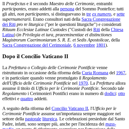
Il
Praefectus
e il secondo
Maestro delle Cerimonie
, entrambi
participantes
, erano addetti alla
persona
del Sommo Pontefice; tutti
gli altri,
non participantes
, si distinguevano in
tre
ex numero
, e
sette
supernumerarii
. Erano consultori nati della
Sacra Congregazione
dei Riti
pro re liturgica
("per le questioni liturgiche") e considerati
Rituum Ecclesiae Latinae Custodes
("Custodi dei
Riti
della
Chiesa
Latina
) (
in Privilegia et iura, praeeminentiae et distinctiones
Magistrorum Caerimoniarum S. R. E. et Sedis Apostolicae
, della
Sacra Congregazione del Cerimoniale
,
6 novembre
1801
).
Dopo il Concilio Vaticano II
La
Prefettura o Collegio delle Cerimonie Pontificie
venne
ristrutturato in occasione della riforma della
Curia Romana
del
1967
,
e in particolare quando venne promulgato il
Regolamento
dell'Ufficio delle Cerimonie Pontificie
nel
1970
. La
Prefettura
allora
assunse il titolo di
Ufficio per le Cerimonie Pontificie
. Secondo tale
Regolamento
i Cerimonieri Pontifici erano in numero di
dodici
:
otto
effettivi e
quattro
addetti.
A seguito della riforma del
Concilio Vaticano II
, l'
Ufficio per le
Cerimonie Pontificie
assunse un'importanza sempre maggiore nel
settore della
pastorale
liturgica
. Le celebrazioni presiedute dal Santo
Padre, infatti, sono sempre più, anche per l'incidenza dei
mass-