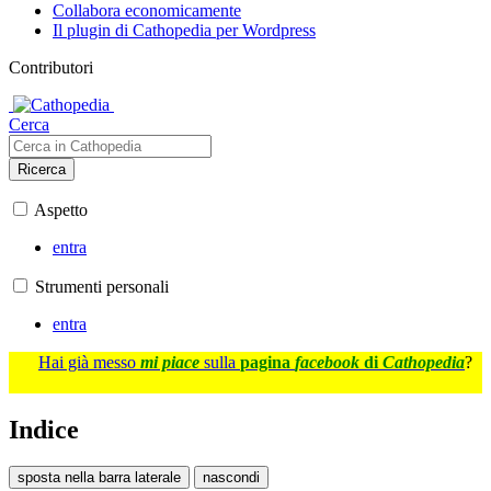
Collabora economicamente
Il plugin di Cathopedia per Wordpress
Contributori
Cerca
Ricerca
Aspetto
entra
Strumenti personali
entra
Hai già messo
mi piace
sulla
pagina
facebook
di
Cathopedia
?
Indice
sposta nella barra laterale
nascondi