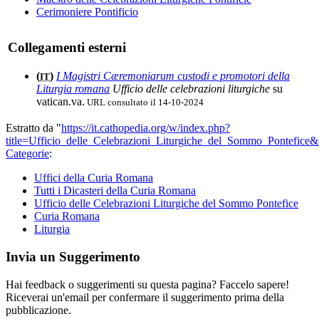
Cerimoniere Pontificio
Collegamenti esterni
(
)
I Magistri Cæremoniarum custodi e promotori della
IT
Liturgia romana
Ufficio delle celebrazioni liturgiche
su
vatican.va.
URL consultato il 14-10-2024
Estratto da "
https://it.cathopedia.org/w/index.php?
title=Ufficio_delle_Celebrazioni_Liturgiche_del_Sommo_Pontefice
Categorie
:
Uffici della Curia Romana
Tutti i Dicasteri della Curia Romana
Ufficio delle Celebrazioni Liturgiche del Sommo Pontefice
Curia Romana
Liturgia
Invia un Suggerimento
Hai feedback o suggerimenti su questa pagina? Faccelo sapere!
Riceverai un'email per confermare il suggerimento prima della
pubblicazione.