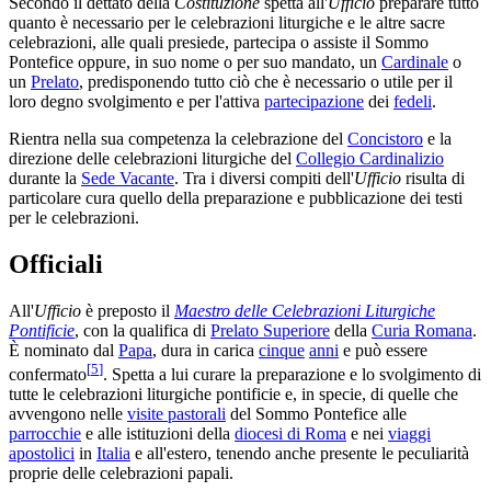
Secondo il dettato della
Costituzione
spetta all'
Ufficio
preparare tutto
quanto è necessario per le celebrazioni liturgiche e le altre sacre
celebrazioni, alle quali presiede, partecipa o assiste il Sommo
Pontefice oppure, in suo nome o per suo mandato, un
Cardinale
o
un
Prelato
, predisponendo tutto ciò che è necessario o utile per il
loro degno svolgimento e per l'attiva
partecipazione
dei
fedeli
.
Rientra nella sua competenza la celebrazione del
Concistoro
e la
direzione delle celebrazioni liturgiche del
Collegio Cardinalizio
durante la
Sede Vacante
. Tra i diversi compiti dell'
Ufficio
risulta di
particolare cura quello della preparazione e pubblicazione dei testi
per le celebrazioni.
Officiali
All'
Ufficio
è preposto il
Maestro delle Celebrazioni Liturgiche
Pontificie
, con la qualifica di
Prelato Superiore
della
Curia Romana
.
È nominato dal
Papa
, dura in carica
cinque
anni
e può essere
[
5
]
confermato
. Spetta a lui curare la preparazione e lo svolgimento di
tutte le celebrazioni liturgiche pontificie e, in specie, di quelle che
avvengono nelle
visite pastorali
del Sommo Pontefice alle
parrocchie
e alle istituzioni della
diocesi di Roma
e nei
viaggi
apostolici
in
Italia
e all'estero, tenendo anche presente le peculiarità
proprie delle celebrazioni papali.