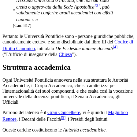
Nessuna Università o Facoltà, che non sia stata
[
3
]
eretta o approvata dalla Sede Apostolica
, può
«
validamente conferire gradi accademici con effetti
»
canonici.
(Can. 817)
Pertanto le Università Pontificie sono «persone giuridiche pubbliche,
canonicamente erette», e sono disciplinate dal libro III del
Codice di
[
4
]
Diritto Canonico
, intitolato
De Ecclesiae munere docendi
("L'ufficio di insegnare della
Chiesa
").
Struttura accademica
Ogni Università Pontificia annovera nella sua struttura le Autorità
Accademiche, il Corpo Accademico, che si caratterizza per
l'internazionalità dei suoi componenti, e che esalta così la vocazione
universale della docenza pontificia, il Senato Accademico, gli
Ufficiali.
Patrono dell'ateneo è il
Gran Cancelliere
, vi è quindi il
Magnifico
[
5
]
Rettore
, i Decani delle Facoltà
, i Presidi degli Istituti.
Queste cariche costituiscono le
Autorità accademiche
.