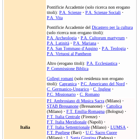
Pontificie Accademie (solo ricerca non erogano
titoli):
P.A. Scienze
·
P.A. Scienze Sociali
·
P.A. Vita
Pontificie Accademie del
Dicastero per la cultura
(solo ricerca non erogano titoli):
P.A. Archeologia
·
P.A. Cultorum martyrum
·
P.A. Latinità
·
P.A. Mariana
·
P.A. San Tommaso d'Aquino
·
P.A. Teologia
·
P.A. Virtuosi al Pantheon
Altro (erogano titoli):
P.A. Ecclesiastica
·
P. Commissione Biblica
Collegi romani
(solo residenza non erogano
titoli):
Capranica
·
P.C. Americano del Nord
·
C. Germanico-Ungarico
·
C. Inglese
·
P.C. Missionario
·
C. Romano
P.I. Ambrosiano di Musica Sacra
(Milano)
·
STAB Bressanone
(Bressanone)
·
Cattolica
(Milano)
·
F.T. Emilia-Romagna
(Bologna)
·
F.T. Italia Centrale
(Firenze)
·
F.T. Italia Meridionale
(Napoli)
·
Italia
F.T. Italia Settentrionale
(Milano)
·
LUMSA
·
F.T. Pugliese
(Bari)
·
U.C. Sacro Cuore
(Milano)
·
I. Santa Giustina
(Padova)
·