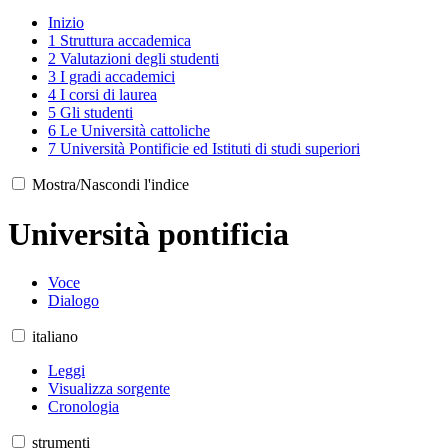
Inizio
1
Struttura accademica
2
Valutazioni degli studenti
3
I gradi accademici
4
I corsi di laurea
5
Gli studenti
6
Le Università cattoliche
7
Università Pontificie ed Istituti di studi superiori
Mostra/Nascondi l'indice
Università pontificia
Voce
Dialogo
italiano
Leggi
Visualizza sorgente
Cronologia
strumenti