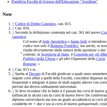
Pontificia Facoltà di Scienze dell'Educazione "Auxilium"
Note
↑
Codice di Diritto Canonico
, can. 815.
↑
Can. 816.
↑
Secondo la definizione contenuta nel can. 361 del nuovo
Codi
canonico
:
Col nome di
Sede Apostolica
o
Santa Sede
si intendono
codice non solo il
Romano Pontefice
, ma anche, se non
risulta diversamente dalla natura della questione o dal
«
contesto, la
Segreteria di Stato
, il
Consiglio per gli Affar
Pubblici della Chiesa
e gli altri Organismi della
Curia
»
Romana
.
↑
Can. 815 e ss.
↑
Spetta al
Decano
di Facoltà giudicare a quale anno ammettere
seguito corsi affini a quelli della Facoltà, concedere dispense da
frequentati o integrare il piano di studi seguito altrove con cors
previsti dai diversi ordinamenti universitari.
↑
Si deve ricordare che in Italia si è passati dai
corsi di laurea 
(affiancati in alcuni casi da corsi di
laurea breve
che conferiva
diploma universitario
ma non un grado accademico) ai
corsi d
cosiddetta tre + due
e ora ai
corsi di laurea quinquennali
, cosi