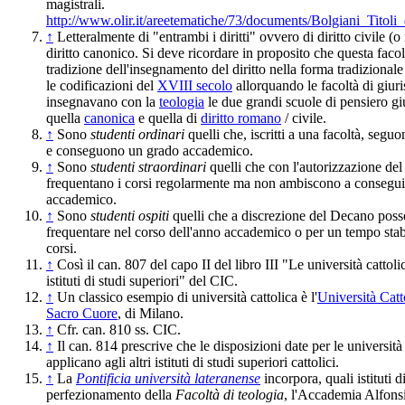
magistrali.
http://www.olir.it/areetematiche/73/documents/Bolgiani_Titoli_
↑
Letteralmente di "entrambi i diritti" ovvero di diritto civile (
diritto canonico. Si deve ricordare in proposito che questa facolt
tradizione dell'insegnamento del diritto nella forma tradizional
le codificazioni del
XVIII secolo
allorquando le facoltà di giur
insegnavano con la
teologia
le due grandi scuole di pensiero gi
quella
canonica
e quella di
diritto romano
/ civile.
↑
Sono
studenti ordinari
quelli che, iscritti a una facoltà, seguon
e conseguono un grado accademico.
↑
Sono
studenti straordinari
quelli che con l'autorizzazione de
frequentano i corsi regolarmente ma non ambiscono a consegui
accademico.
↑
Sono
studenti ospiti
quelli che a discrezione del Decano pos
frequentare nel corso dell'anno accademico o per un tempo stabi
corsi.
↑
Così il can. 807 del capo II del libro III "Le università cattolic
istituti di studi superiori" del CIC.
↑
Un classico esempio di università cattolica è l'
Università Catt
Sacro Cuore
, di Milano.
↑
Cfr. can. 810 ss. CIC.
↑
Il can. 814 prescrive che le disposizioni date per le università 
applicano agli altri istituti di studi superiori cattolici.
↑
La
Pontificia università lateranense
incorpora, quali istituti d
perfezionamento della
Facoltà di teologia
, l'Accademia Alfonsia