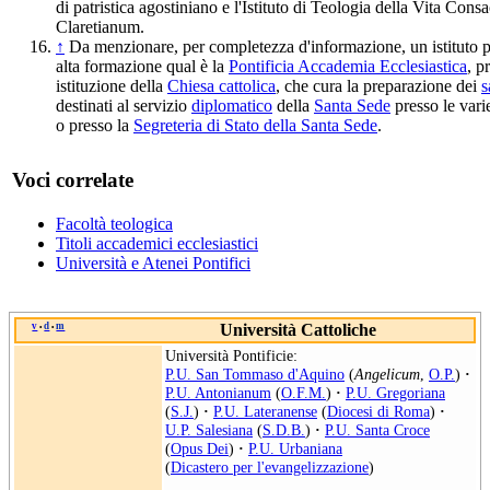
di patristica agostiniano e l'Istituto di Teologia della Vita Consa
Claretianum.
↑
Da menzionare, per completezza d'informazione, un istituto po
alta formazione qual è la
Pontificia Accademia Ecclesiastica
, p
istituzione della
Chiesa cattolica
, che cura la preparazione dei
s
destinati al servizio
diplomatico
della
Santa Sede
presso le var
o presso la
Segreteria di Stato della Santa Sede
.
Voci correlate
Facoltà teologica
Titoli accademici ecclesiastici
Università e Atenei Pontifici
v
d
m
Università Cattoliche
•
•
Università Pontificie:
P.U. San Tommaso d'Aquino
(
Angelicum
,
O.P.
)
·
P.U. Antonianum
(
O.F.M.
)
·
P.U. Gregoriana
(
S.J.
)
·
P.U. Lateranense
(
Diocesi di Roma
)
·
U.P. Salesiana
(
S.D.B.
)
·
P.U. Santa Croce
(
Opus Dei
)
·
P.U. Urbaniana
(
Dicastero per l'evangelizzazione
)