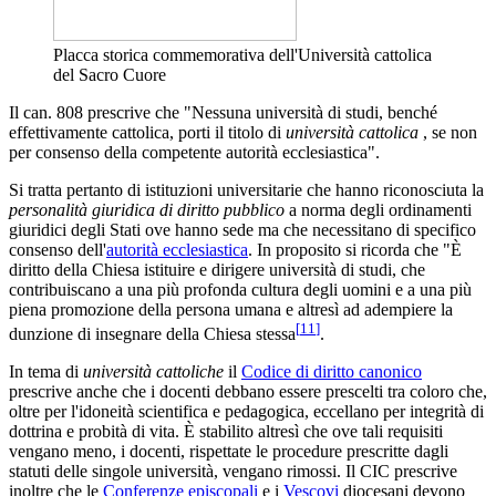
Placca storica commemorativa dell'Università cattolica
del Sacro Cuore
Il can. 808 prescrive che "Nessuna università di studi, benché
effettivamente cattolica, porti il titolo di
università cattolica
, se non
per consenso della competente autorità ecclesiastica".
Si tratta pertanto di istituzioni universitarie che hanno riconosciuta la
personalità giuridica di diritto pubblico
a norma degli ordinamenti
giuridici degli Stati ove hanno sede ma che necessitano di specifico
consenso dell'
autorità ecclesiastica
. In proposito si ricorda che "È
diritto della Chiesa istituire e dirigere università di studi, che
contribuiscano a una più profonda cultura degli uomini e a una più
piena promozione della persona umana e altresì ad adempiere la
[
11
]
dunzione di insegnare della Chiesa stessa
.
In tema di
università cattoliche
il
Codice di diritto canonico
prescrive anche che i docenti debbano essere prescelti tra coloro che,
oltre per l'idoneità scientifica e pedagogica, eccellano per integrità di
dottrina e probità di vita. È stabilito altresì che ove tali requisiti
vengano meno, i docenti, rispettate le procedure prescritte dagli
statuti delle singole università, vengano rimossi. Il CIC prescrive
inoltre che le
Conferenze episcopali
e i
Vescovi
diocesani devono