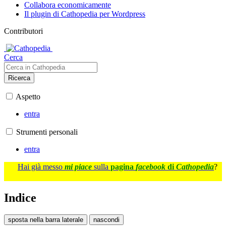
Collabora economicamente
Il plugin di Cathopedia per Wordpress
Contributori
Cerca
Ricerca
Aspetto
entra
Strumenti personali
entra
Hai già messo
mi piace
sulla
pagina
facebook
di
Cathopedia
?
Indice
sposta nella barra laterale
nascondi