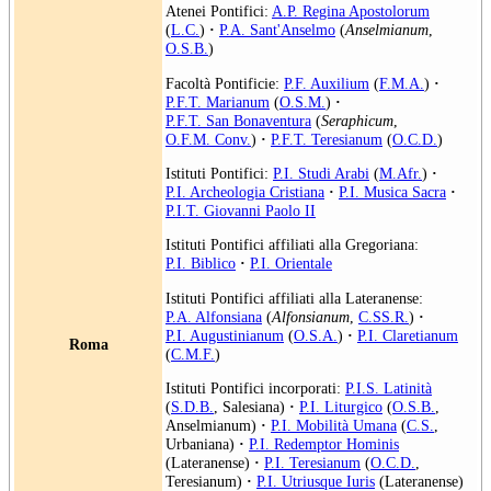
Atenei Pontifici:
A.P. Regina Apostolorum
(
L.C.
)
·
P.A. Sant'Anselmo
(
Anselmianum
,
O.S.B.
)
Facoltà Pontificie:
P.F. Auxilium
(
F.M.A.
)
·
P.F.T. Marianum
(
O.S.M.
)
·
P.F.T. San Bonaventura
(
Seraphicum
,
O.F.M. Conv.
)
·
P.F.T. Teresianum
(
O.C.D.
)
Istituti Pontifici:
P.I. Studi Arabi
(
M.Afr.
)
·
P.I. Archeologia Cristiana
·
P.I. Musica Sacra
·
P.I.T. Giovanni Paolo II
Istituti Pontifici affiliati alla Gregoriana:
P.I. Biblico
·
P.I. Orientale
Istituti Pontifici affiliati alla Lateranense:
P.A. Alfonsiana
(
Alfonsianum
,
C.SS.R.
)
·
P.I. Augustinianum
(
O.S.A.
)
·
P.I. Claretianum
Roma
(
C.M.F.
)
Istituti Pontifici incorporati:
P.I.S. Latinità
(
S.D.B.
, Salesiana)
·
P.I. Liturgico
(
O.S.B.
,
Anselmianum)
·
P.I. Mobilità Umana
(
C.S.
,
Urbaniana)
·
P.I. Redemptor Hominis
(Lateranense)
·
P.I. Teresianum
(
O.C.D.
,
Teresianum)
·
P.I. Utriusque Iuris
(Lateranense)