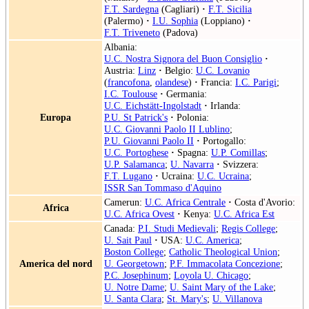
F.T. Sardegna
(Cagliari)
·
F.T. Sicilia
(Palermo)
·
I.U. Sophia
(Loppiano)
·
F.T. Triveneto
(Padova)
Albania:
U.C. Nostra Signora del Buon Consiglio
·
Austria:
Linz
·
Belgio:
U.C. Lovanio
(
francofona
,
olandese
)
·
Francia:
I.C. Parigi
;
I.C. Toulouse
·
Germania:
U.C. Eichstätt-Ingolstadt
·
Irlanda:
Europa
P.U. St Patrick's
·
Polonia:
U.C. Giovanni Paolo II Lublino
;
P.U. Giovanni Paolo II
·
Portogallo:
U.C. Portoghese
·
Spagna:
U.P. Comillas
;
U.P. Salamanca
;
U. Navarra
·
Svizzera:
F.T. Lugano
·
Ucraina:
U.C. Ucraina
;
ISSR San Tommaso d'Aquino
Camerun:
U.C. Africa Centrale
·
Costa d'Avorio:
Africa
U.C. Africa Ovest
·
Kenya:
U.C. Africa Est
Canada:
P.I. Studi Medievali
;
Regis College
;
U. Sait Paul
·
USA:
U.C. America
;
Boston College
;
Catholic Theological Union
;
America del nord
U. Georgetown
;
P.F. Immacolata Concezione
;
P.C. Josephinum
;
Loyola U. Chicago
;
U. Notre Dame
;
U. Saint Mary of the Lake
;
U. Santa Clara
;
St. Mary's
;
U. Villanova