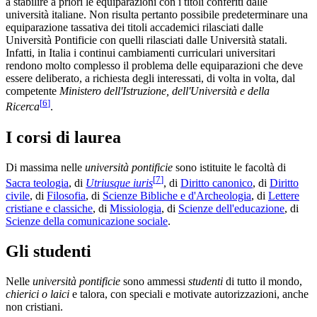
a stabilire a priori le equiparazioni con i titoli conferiti dalle
università italiane. Non risulta pertanto possibile predeterminare una
equiparazione tassativa dei titoli accademici rilasciati dalle
Università Pontificie con quelli rilasciati dalle Università statali.
Infatti, in Italia i continui cambiamenti curriculari universitari
rendono molto complesso il problema delle equiparazioni che deve
essere deliberato, a richiesta degli interessati, di volta in volta, dal
competente
Ministero dell'Istruzione, dell'Università e della
[
6
]
Ricerca
.
I corsi di laurea
Di massima nelle
università pontificie
sono istituite le facoltà di
[
7
]
Sacra teologia
, di
Utriusque iuris
, di
Diritto canonico
, di
Diritto
civile
, di
Filosofia
, di
Scienze Bibliche e d'Archeologia
, di
Lettere
cristiane e classiche
, di
Missiologia
, di
Scienze dell'educazione
, di
Scienze della comunicazione sociale
.
Gli studenti
Nelle
università pontificie
sono ammessi
studenti
di tutto il mondo,
chierici o laici
e talora, con speciali e motivate autorizzazioni, anche
non cristiani.