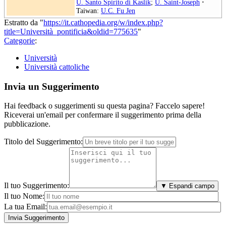
U. Santo Spirito di Kaslik
;
U. Saint-Joseph
·
Taiwan:
U.C. Fu Jen
Estratto da "
https://it.cathopedia.org/w/index.php?
title=Università_pontificia&oldid=775635
"
Categorie
:
Università
Università cattoliche
Invia un Suggerimento
Hai feedback o suggerimenti su questa pagina? Faccelo sapere!
Riceverai un'email per confermare il suggerimento prima della
pubblicazione.
Titolo del Suggerimento:
Il tuo Suggerimento:
▼ Espandi campo
Il tuo Nome:
La tua Email: