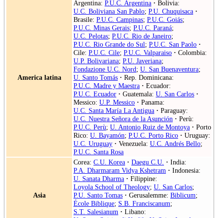
Argentina:
P.U.C. Argentina
·
Bolivia:
U.C. Boliviana San Pablo
;
P.U. Chuquisaca
·
Brasile:
P.U.C. Campinas
;
P.U.C. Goiás
;
P.U.C. Minas Gerais
;
P.U.C. Paraná
;
U.C. Pelotas
;
P.U.C. Rio de Janeiro
;
P.U.C. Rio Grande do Sul
;
P.U.C. San Paolo
·
Cile:
P.U.C. Cile
;
P.U.C. Valparaiso
·
Colombia:
U.P. Bolivariana
;
P.U. Javeriana
;
Fondazione U.C. Nord
;
U. San Buenaventura
;
America latina
U. Santo Tomás
·
Rep. Dominicana:
P.U.C. Madre y Maestra
·
Ecuador:
P.U.C. Ecuador
·
Guatemala:
U. San Carlos
·
Messico:
U.P. Messico
·
Panama:
U.C. Santa María La Antigua
·
Paraguay:
U.C. Nuestra Señora de la Asunción
·
Perù:
P.U.C. Perù
;
U. Antonio Ruiz de Montoya
·
Porto
Rico:
U. Bayamón
;
P.U.C. Porto Rico
·
Uruguay:
U.C. Uruguay
·
Venezuela:
U.C. Andrés Bello
;
P.U.C. Santa Rosa
Corea:
C.U. Korea
·
Daegu C.U.
·
India:
P.A. Dharmaram Vidya Kshetram
·
Indonesia:
U. Sanata Dharma
·
Filippine:
Loyola School of Theology
;
U. San Carlos
;
Asia
P.U. Santo Tomas
·
Gerusalemme:
Biblicum
;
École Biblique
;
S.B. Franciscanum
;
S.T. Salesianum
·
Libano: