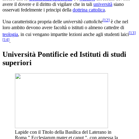
avere il dovere e il diritto di vigilare che in tali
università
siano
osservati fedelmente i principi della
dottrina cattolica
.
[
12
]
Una caratteristica propria delle
università cattoliche
è che nel
loro ambito devono avere facoltà o istituti o almeno cattedre di
[
13
]
teologia
, in cui vengano impartite lezioni anche agli studenti laici
[
14
]
.
Università Pontificie ed Istituti di studi
superiori
Lapide con il Titolo della Basilica del Laterano in
Roma " Ecclesiarum mater et caput ", con annessa la