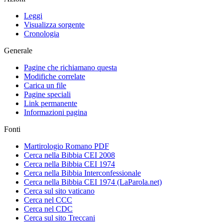
Leggi
Visualizza sorgente
Cronologia
Generale
Pagine che richiamano questa
Modifiche correlate
Carica un file
Pagine speciali
Link permanente
Informazioni pagina
Fonti
Martirologio Romano PDF
Cerca nella Bibbia CEI 2008
Cerca nella Bibbia CEI 1974
Cerca nella Bibbia Interconfessionale
Cerca nella Bibbia CEI 1974 (LaParola.net)
Cerca sul sito vaticano
Cerca nel CCC
Cerca nel CDC
Cerca sul sito Treccani