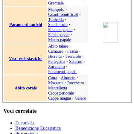
Gremiale
Manipolo
·
Guanti pontificali
·
Tunicella
·
Paramenti antichi
Succintorio
·
Fanone papale
·
Falda papale
·
Manto papale
Abito talare
·
Camauro
·
Fascia
·
Berretta
·
Ferraiolo
·
Vesti ecclesiastiche
Pellegrina
·
Saturno
·
Zucchetto
·
Paramenti papali
Cotta
·
Almucio
·
Mozzetta
·
Rocchetto
·
Abito corale
Mantelletta
·
Croce pettorale
·
Cappa magna
·
Galero
Voci correlate
Eucaristia
Benedizione Eucaristica
Processione