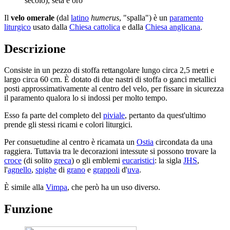
secolo), seta e oro
Il
velo omerale
(dal
latino
humerus
, "spalla") è un
paramento
liturgico
usato dalla
Chiesa cattolica
e dalla
Chiesa anglicana
.
Descrizione
Consiste in un pezzo di stoffa rettangolare lungo circa 2,5 metri e
largo circa 60 cm. È dotato di due nastri di stoffa o ganci metallici
posti approssimativamente al centro del velo, per fissare in sicurezza
il paramento qualora lo si indossi per molto tempo.
Esso fa parte del completo del
piviale
, pertanto da quest'ultimo
prende gli stessi ricami e colori liturgici.
Per consuetudine al centro è ricamata un
Ostia
circondata da una
raggiera. Tuttavia tra le decorazioni intessute si possono trovare la
croce
(di solito
greca
) o gli emblemi
eucaristici
: la sigla
JHS
,
l'
agnello
,
spighe
di
grano
e
grappoli
d'
uva
.
È simile alla
Vimpa
, che però ha un uso diverso.
Funzione