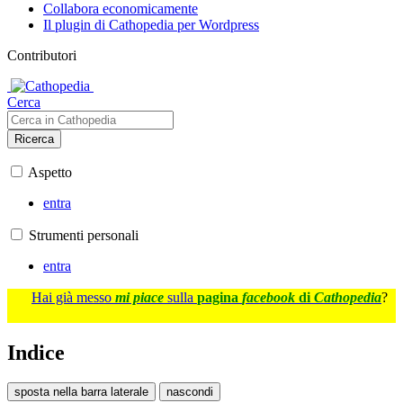
Collabora economicamente
Il plugin di Cathopedia per Wordpress
Contributori
Cerca
Ricerca
Aspetto
entra
Strumenti personali
entra
Hai già messo
mi piace
sulla
pagina
facebook
di
Cathopedia
?
Indice
sposta nella barra laterale
nascondi