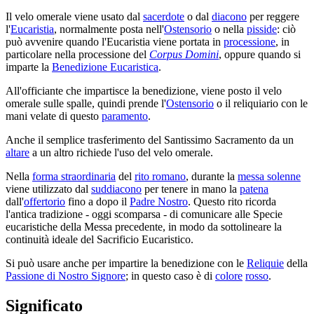
Il velo omerale viene usato dal
sacerdote
o dal
diacono
per reggere
l'
Eucaristia
, normalmente posta nell'
Ostensorio
o nella
pisside
: ciò
può avvenire quando l'Eucaristia viene portata in
processione
, in
particolare nella processione del
Corpus Domini
, oppure quando si
imparte la
Benedizione Eucaristica
.
All'officiante che impartisce la benedizione, viene posto il velo
omerale sulle spalle, quindi prende l'
Ostensorio
o il reliquiario con le
mani velate di questo
paramento
.
Anche il semplice trasferimento del Santissimo Sacramento da un
altare
a un altro richiede l'uso del velo omerale.
Nella
forma straordinaria
del
rito romano
, durante la
messa solenne
viene utilizzato dal
suddiacono
per tenere in mano la
patena
dall'
offertorio
fino a dopo il
Padre Nostro
. Questo rito ricorda
l'antica tradizione - oggi scomparsa - di comunicare alle Specie
eucaristiche della Messa precedente, in modo da sottolineare la
continuità ideale del Sacrificio Eucaristico.
Si può usare anche per impartire la benedizione con le
Reliquie
della
Passione di Nostro Signore
; in questo caso è di
colore
rosso
.
Significato