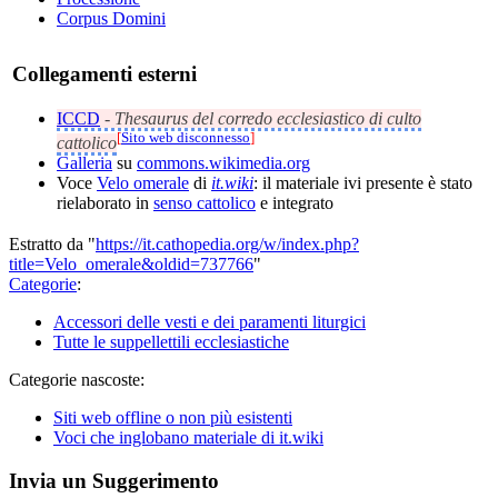
Corpus Domini
Collegamenti esterni
ICCD
-
Thesaurus del corredo ecclesiastico di culto
[
Sito web disconnesso
]
cattolico
Galleria
su
commons.wikimedia.org
Voce
Velo omerale
di
it.wiki
: il materiale ivi presente è stato
rielaborato in
senso cattolico
e integrato
Estratto da "
https://it.cathopedia.org/w/index.php?
title=Velo_omerale&oldid=737766
"
Categorie
:
Accessori delle vesti e dei paramenti liturgici
Tutte le suppellettili ecclesiastiche
Categorie nascoste:
Siti web offline o non più esistenti
Voci che inglobano materiale di it.wiki
Invia un Suggerimento