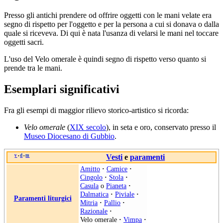
Presso gli antichi prendere od offrire oggetti con le mani velate era
segno di rispetto per l'oggetto e per la persona a cui si donava o dalla
quale si riceveva. Di qui è nata l'usanza di velarsi le mani nel toccare
oggetti sacri.
L'uso del Velo omerale è quindi segno di rispetto verso quanto si
prende tra le mani.
Esemplari significativi
Fra gli esempi di maggior rilievo storico-artistico si ricorda:
Velo omerale
(
XIX secolo
), in seta e oro, conservato presso il
Museo Diocesano di Gubbio
.
v
d
m
Vesti
e
paramenti
•
•
Amitto
·
Camice
·
Cingolo
·
Stola
·
Casula
o
Pianeta
·
Dalmatica
·
Piviale
·
Paramenti liturgici
Mitria
·
Pallio
·
Razionale
·
Velo omerale
·
Vimpa
·