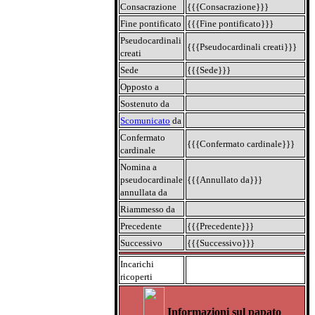
Consacrazione
{{{Consacrazione}}}
Fine pontificato
{{{Fine pontificato}}}
Pseudocardinali
{{{Pseudocardinali creati}}}
creati
Sede
{{{Sede}}}
Opposto a
Sostenuto da
Scomunicato
da
Confermato
{{{Confermato cardinale}}}
cardinale
Nomina a
pseudocardinale
{{{Annullato da}}}
annullata da
Riammesso da
Precedente
{{{Precedente}}}
Successivo
{{{Successivo}}}
Incarichi
ricoperti
Informazioni sul papato