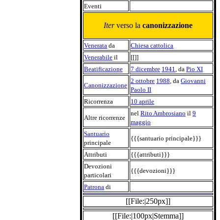
Eventi
Iter
verso la
canonizzazione
Venerata
da
Chiesa cattolica
Venerabile
il
[[]]
Beatificazione
7 dicembre
1941
, da
Pio XI
2 ottobre
1988
, da
Giovanni
Canonizzazione
Paolo II
Ricorrenza
10 aprile
nel
Rito Ambrosiano
il
9
Altre ricorrenze
maggio
Santuario
{{{santuario principale}}}
principale
Attributi
{{{attributi}}}
Devozioni
{{{devozioni}}}
particolari
Patrona
di
[[File:|250px]]
[[File:|100px|Stemma]]