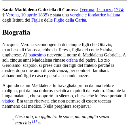
Santa Maddalena Gabriella di Canossa
(
Verona
,
1º marzo
1774
;
†
Verona
,
10 aprile
1835
) è stata una
vergine
e
fondatrice
italiana
degli Istituti dei
Figli
e delle
Figlie della Carità
.
Biografia
Nacque a Verona secondogenita dei cinque figli che Ottavio,
marchese di Canossa, ebbe da Teresa, figlia del conte Szluha,
ungherese. Al
battesimo
ricevette il nome di Maddalena Gabriella. A
soli cinque anni Maddalena rimase
orfana
del padre. Lo zio
Gerolamo, scapolo, si prese cura dei figli del fratello perché la
madre, dopo due anni di vedovanza, per contrasti familiari,
abbandonò figli e casa e passò a seconde nozze.
A quindici anni Maddalena fu travagliata prima da una febbre
maligna, poi da una dolorosa sciatica e quindi dal vaiolo. Durante la
lunga malattia, che sopportò in silenzio, chiese che le fosse portato il
viatico
. Era tanto riservata che non permise di essere toccata
nemmeno dal medico. Nella preghiera sospirava:
Gesù mio, un giglio tra le spine, ma un giglio senza
«
[
1
]
»
macchia.