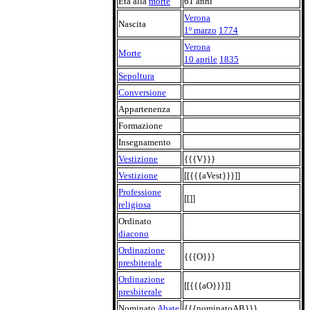
Età alla
morte
61 anni
Verona
Nascita
1º marzo
1774
Verona
Morte
10 aprile
1835
Sepoltura
Conversione
Appartenenza
Formazione
Insegnamento
Vestizione
{{{V}}}
Vestizione
[[{{{aVest}}}]]
Professione
[[]]
religiosa
Ordinato
diacono
Ordinazione
{{{O}}}
presbiterale
Ordinazione
[[{{{aO}}}]]
presbiterale
Nominato
Abate
{{{nominatoAB}}}