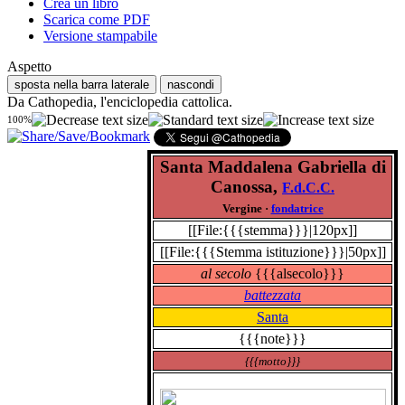
Crea un libro
Scarica come PDF
Versione stampabile
Aspetto
sposta nella barra laterale
nascondi
Da Cathopedia, l'enciclopedia cattolica.
100%
Santa Maddalena Gabriella di
Canossa,
F.d.C.C.
Vergine
·
fondatrice
[[File:{{{stemma}}}|120px]]
[[File:{{{Stemma istituzione}}}|50px]]
al secolo
{{{alsecolo}}}
battezzata
Santa
{{{note}}}
{{{motto}}}