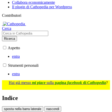
Collabora economicamente
Il plugin di Cathopedia per Wordpress
Contributori
Cerca
Ricerca
Aspetto
entra
Strumenti personali
entra
Hai già messo
mi piace
sulla
pagina
facebook
di
Cathopedia
?
Indice
sposta nella barra laterale
nascondi