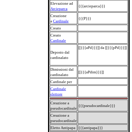
Elevazione ad
{{{arcieparca}}}
Arcieparca
Creazione
{{{P}}}
a
Cardinale
Creato
Creato
Cardinale
[[{{{aPd}}}]] da [[{{{pPd}}}]]
Deposto dal
cardinalato
Dimissioni dal
[[{{{aPdim}}}]]
cardinalato
Cardinale per
Cardinale
elettore
Creazione a
{{{pseudocardinale}}}
pseudocardinale
Creazione a
pseudocardinale
Eletto Antipapa
{{{antipapa}}}