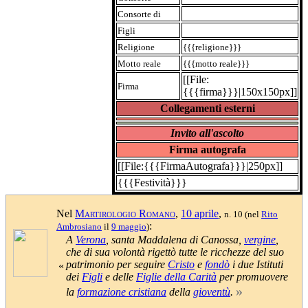
Consorte di
Figli
Religione
{{{religione}}}
Motto reale
{{{motto reale}}}
[[File:
Firma
{{{firma}}}|150x150px]]
Collegamenti esterni
Invito all'ascolto
Firma autografa
[[File:{{{FirmaAutografa}}}|250px]]
{{{Festività}}}
Nel
Martirologio Romano
,
10 aprile
,
n. 10
(nel
Rito
:
Ambrosiano
il
9 maggio
)
A
Verona
, santa Maddalena di Canossa,
vergine
,
che di sua volontà rigettò tutte le ricchezze del suo
patrimonio per seguire
Cristo
e
fondò
i due Istituti
«
dei
Figli
e delle
Figlie della Carità
per promuovere
»
la
formazione cristiana
della
gioventù
.