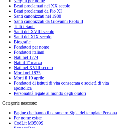
Vergini per nome
Beati proclamati nel XX secolo
Beati proclamati da Pio XI
Santi canonizzati nel 1988
Santi canonizzati da Giovanni Paolo II
Tutti i Santi
Santi del XVIII secolo
Santi del XIX secolo
Biografie
Fondatori per nome
Fondatori italiani
Nati nel 1774
Nati il 1º marzo
Nati nel XVIII secolo
Morti nel 1835
Morti il 10 aprile
Fondatori di istituti di vita consacrata e società di vita
apostolica
Personalità legate al mondo degli oratori
Categorie nascoste:
Pagine che hanno il parametro Sigla del template Persona
Per nome esiste
CodLit M0509S