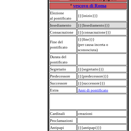
°
vescovo di Roma
Elezione
{{{inizio}}}
al pontificato
Insediamento
{{{Insediamento}}}
Consacrazione
{{{consacrazione}}}
{{{fine}}}
Fine del
(per causa incerta o
pontificato
sconosciuta)
Durata del
pontificato
Segretario
{{{segretario}}}
Predecessore
{{{predecessore}}}
Successore
{{{successore}}}
Extra
Anni di pontificato
Cardinali
creazioni
Proclamazioni
Antipapi
{{{antipapi}}}