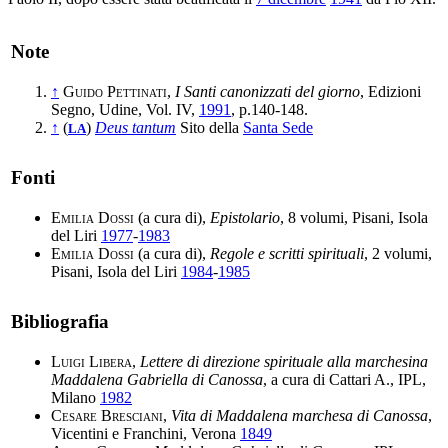
Note
↑
Guido Pettinati
,
I Santi canonizzati del giorno
, Edizioni
Segno, Udine, Vol. IV,
1991
, p.140-148.
↑
(
)
Deus tantum
Sito della
Santa Sede
LA
Fonti
Emilia Dossi
(a cura di),
Epistolario
, 8 volumi, Pisani, Isola
del Liri
1977
-
1983
Emilia Dossi
(a cura di),
Regole e scritti spirituali
, 2 volumi,
Pisani, Isola del Liri
1984
-
1985
Bibliografia
Luigi Libera
,
Lettere di direzione spirituale alla marchesina
Maddalena Gabriella di Canossa
, a cura di Cattari A., IPL,
Milano
1982
Cesare Bresciani
,
Vita di Maddalena marchesa di Canossa
,
Vicentini e Franchini, Verona
1849