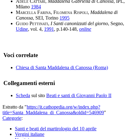
Adele Cattari
,
Maddalena Gabriella di Canossa
, IPL,
Milano
1984
Marcella Farina
,
Filomena Rispoli
,
Maddalena di
Canossa
, SEI, Torino
1995
Guido Pettinati
,
I Santi canonizzati del giorno
, Segno,
Udine
, vol. 4,
1991
, p.140-148,
online
Voci correlate
Chiesa di Santa Maddalena di Canossa (Roma)
Collegamenti esterni
Scheda
sul sito
Beati e santi di Giovanni Paolo II
Estratto da "
https://it.cathopedia.org/w/index.php?
title=Santa_Maddalena_di_Canossa&oldid=546909
"
Categorie
:
Santi e beati del martirologio del 10 aprile
Vergini italiane