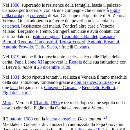
Nel
1808
, superando le resistenze della famiglia, lascia il palazzo
Canossa per trasferirsi con alcune compagne che chiamerà
Figlie
della carità
nel
convento
di San Giuseppe nel quartiere di S. Zeno a
Verona. Qui si adopererà a favore dei poveri con la scuola, la
catechesi
, l'assistenza dei malati. Fonderà altre case a Venezia,
Milano, Bergamo e Trento. Stringerà amicizie e avrà contatti con
altri fondatori di
istituti religiosi
:
Leopoldina Naudet
,
Gaspare
Bertoni
,
Teodora Campostrini
,
Teresa Verzeri
,
Antonio Rosmini
,
Antonio Provolo
,
Carlo Steeb
, i fratelli
Cavanis
.
Nel
1819
ottiene il riconoscimento ecclesiastico delle Figlie della
carità.
Papa Leone XII
approverà la
Regola
della sua istituzione con
il Breve
Si nobis
il
23 dicembre
1828
.
Nel
1831
, dopo ripetuti tentativi, realizza a Venezia il ramo maschile
della sua istituzione, fondando grazie a
don Francesco Luzzo
e a
due
laici
bergamaschi,
Giuseppe Carsana
e
Benedetto Belloni
, i
Figli della carità
.
Morì
a Verona il
10 aprile
1835
e tre mesi dopo venne sepolta nella
casa madre delle Figlie della Carità canossiane a Verona.
[
2
]
Il
2 ottobre
1988
con la
lettera apostolica
Deus tantum
Maddalena Gabriella di Canossa fu canonizzata da Papa Giovanni
Paolo II, dopo essere stata beatificata il
7 dicembre
1941
da Pio XII.