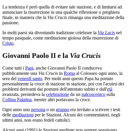
La tendenza è però quella di evitare tale stazione, e di limitarsi ad
annunciare la risurrezione in una qualche riflessione o preghiera
finale, in maniera che la
Via Crucis
rimanga una meditazione della
passione.
In molti paesi sta diventando tradizione celebrare la
Via Lucis
nel
tempo pasquale, come meditazione gioiosa della risurrezione di
Cristo
.
Giovanni Paolo II e la
Via Crucis
Come tutti i
Papi
, anche Giovanni Paolo II conduceva
pubblicamente una
Via Crucis
in
Roma
al Colosseo ogni anno, la
sera del
venerdì santo
. Per molti anni questo Papa ha portato
personalmente la croce di stazione in stazione, poi con l'acuirsi dei
problemi derivanti dai postumi dell'attentato subito e dall'
età
avanzata, presiedeva la
celebrazione
da un
palcoscenico
sulla
Collina Palatina
, mentre altri portavano la croce.
Ogni anno una
persona
o un
gruppo
era invitato a scrivere i testi
delle
meditazioni
per le Stazioni. Alcuni dei commentatori, negli
ultimi anni, non erano fedeli cattolici.
Alcuni anni (1991) le Stazioni meditate non sempre seguivano