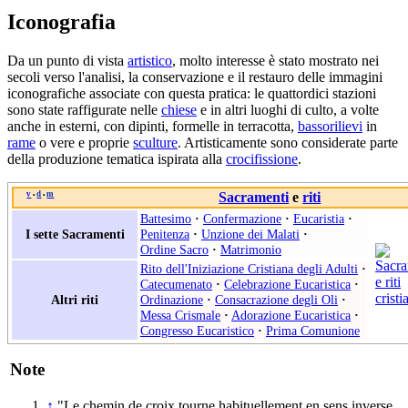
Iconografia
Da un punto di vista
artistico
, molto interesse è stato mostrato nei
secoli verso l'analisi, la conservazione e il restauro delle immagini
iconografiche associate con questa pratica: le quattordici stazioni
sono state raffigurate nelle
chiese
e in altri luoghi di culto, a volte
anche in esterni, con dipinti, formelle in terracotta,
bassorilievi
in
rame
o vere e proprie
sculture
. Artisticamente sono considerate parte
della produzione tematica ispirata alla
crocifissione
.
v
d
m
Sacramenti
e
riti
•
•
Battesimo
·
Confermazione
·
Eucaristia
·
I sette Sacramenti
Penitenza
·
Unzione dei Malati
·
Ordine Sacro
·
Matrimonio
Rito dell'Iniziazione Cristiana degli Adulti
·
Catecumenato
·
Celebrazione Eucaristica
·
Altri riti
Ordinazione
·
Consacrazione degli Oli
·
Messa Crismale
·
Adorazione Eucaristica
·
Congresso Eucaristico
·
Prima Comunione
Note
↑
"Le chemin de croix tourne habituellement en sens inverse