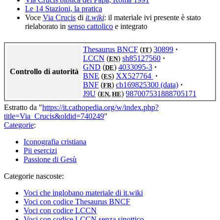
Le 14 Stazioni, la pratica
Voce
Via Crucis
di
it.wiki
: il materiale ivi presente è stato
rielaborato in
senso cattolico
e integrato
Thesaurus BNCF
(
)
30899
·
IT
LCCN
(
)
sh85127560
·
EN
GND
(
)
4033095-3
·
DE
Controllo di autorità
BNE
(
)
XX527764
·
ES
BNF
(
)
cb169825300
(data)
·
FR
J9U
(
)
987007531888705171
EN
,
HE
Estratto da "
https://it.cathopedia.org/w/index.php?
title=Via_Crucis&oldid=740249
"
Categorie
:
Iconografia cristiana
Pii esercizi
Passione di Gesù
Categorie nascoste:
Voci che inglobano materiale di it.wiki
Voci con codice Thesaurus BNCF
Voci con codice LCCN
Voci con codice LCCN senza sinottico