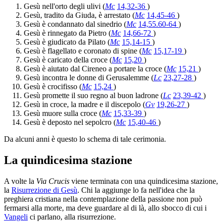
Gesù nell'orto degli ulivi (
Mc
14,32-36
)
Gesù, tradito da Giuda, è arrestato (
Mc
14,45-46
)
Gesù è condannato dal sinedrio (
Mc
14,55.60-64
)
Gesù è rinnegato da Pietro (
Mc
14,66-72
)
Gesù è giudicato da Pilato (
Mc
15,14-15
)
Gesù è flagellato e coronato di spine (
Mc
15,17-19
)
Gesù è caricato della croce (
Mc
15,20
)
Gesù è aiutato dal Cireneo a portare la croce (
Mc
15,21
)
Gesù incontra le donne di Gerusalemme (
Lc
23,27-28
)
Gesù è crocifisso (
Mc
15,24
)
Gesù promette il suo regno al buon ladrone (
Lc
23,39-42
)
Gesù in croce, la madre e il discepolo (
Gv
19,26-27
)
Gesù muore sulla croce (
Mc
15,33-39
)
Gesù è deposto nel sepolcro (
Mc
15,40-46
)
Da alcuni anni è questo lo schema di tale cerimonia.
La quindicesima stazione
A volte la
Via Crucis
viene terminata con una quindicesima stazione,
la
Risurrezione di Gesù
. Chi la aggiunge lo fa nell'idea che la
preghiera cristiana nella contemplazione della passione non può
fermarsi alla morte, ma deve guardare al di là, allo sbocco di cui i
Vangeli
ci parlano, alla risurrezione.