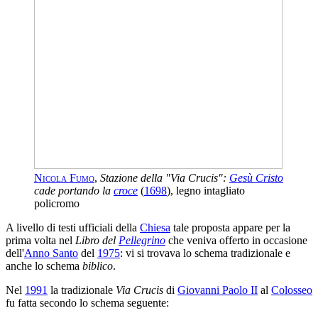
Nicola Fumo
,
Stazione della "Via Crucis":
Gesù Cristo
cade portando la
croce
(
1698
), legno intagliato
policromo
A livello di testi ufficiali della
Chiesa
tale proposta appare per la
prima volta nel
Libro del
Pellegrino
che veniva offerto in occasione
dell'
Anno Santo
del
1975
: vi si trovava lo schema tradizionale e
anche lo schema
biblico
.
Nel
1991
la tradizionale
Via Crucis
di
Giovanni Paolo II
al
Colosseo
fu fatta secondo lo schema seguente: