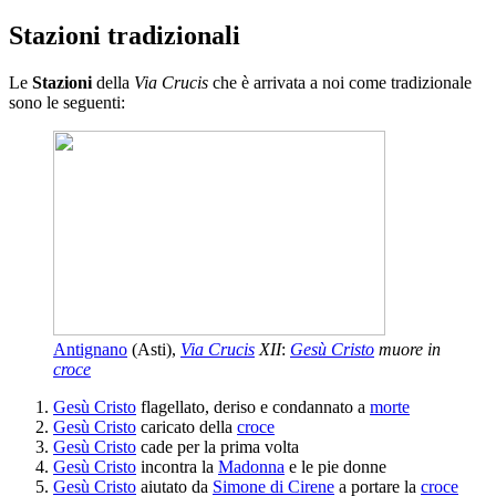
Stazioni tradizionali
Le
Stazioni
della
Via Crucis
che è arrivata a noi come tradizionale
sono le seguenti:
Antignano
(Asti),
Via Crucis
XII
:
Gesù Cristo
muore in
croce
Gesù Cristo
flagellato, deriso e condannato a
morte
Gesù Cristo
caricato della
croce
Gesù Cristo
cade per la prima volta
Gesù Cristo
incontra la
Madonna
e le pie donne
Gesù Cristo
aiutato da
Simone di Cirene
a portare la
croce