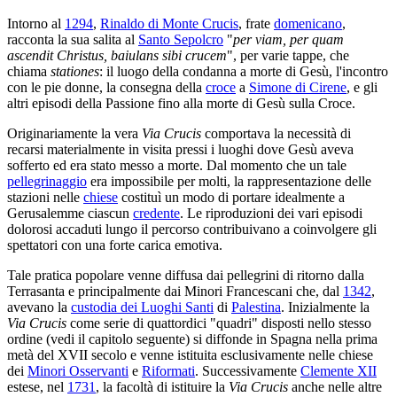
Intorno al
1294
,
Rinaldo di Monte Crucis
, frate
domenicano
,
racconta la sua salita al
Santo Sepolcro
"
per viam, per quam
ascendit Christus, baiulans sibi crucem
", per varie tappe, che
chiama
stationes
: il luogo della condanna a morte di Gesù, l'incontro
con le pie donne, la consegna della
croce
a
Simone di Cirene
, e gli
altri episodi della Passione fino alla morte di Gesù sulla Croce.
Originariamente la vera
Via Crucis
comportava la necessità di
recarsi materialmente in visita pressi i luoghi dove Gesù aveva
sofferto ed era stato messo a morte. Dal momento che un tale
pellegrinaggio
era impossibile per molti, la rappresentazione delle
stazioni nelle
chiese
costituì un modo di portare idealmente a
Gerusalemme ciascun
credente
. Le riproduzioni dei vari episodi
dolorosi accaduti lungo il percorso contribuivano a coinvolgere gli
spettatori con una forte carica emotiva.
Tale pratica popolare venne diffusa dai pellegrini di ritorno dalla
Terrasanta e principalmente dai Minori Francescani che, dal
1342
,
avevano la
custodia dei Luoghi Santi
di
Palestina
. Inizialmente la
Via Crucis
come serie di quattordici "quadri" disposti nello stesso
ordine (vedi il capitolo seguente) si diffonde in Spagna nella prima
metà del XVII secolo e venne istituita esclusivamente nelle chiese
dei
Minori Osservanti
e
Riformati
. Successivamente
Clemente XII
estese, nel
1731
, la facoltà di istituire la
Via Crucis
anche nelle altre