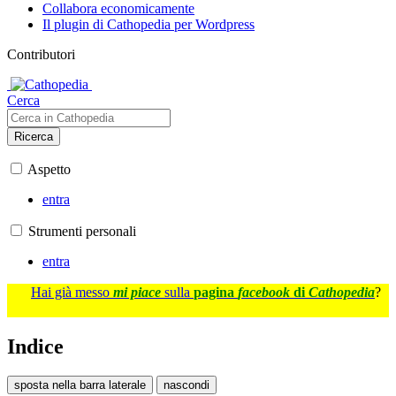
Collabora economicamente
Il plugin di Cathopedia per Wordpress
Contributori
Cerca
Ricerca
Aspetto
entra
Strumenti personali
entra
Hai già messo
mi piace
sulla
pagina
facebook
di
Cathopedia
?
Indice
sposta nella barra laterale
nascondi