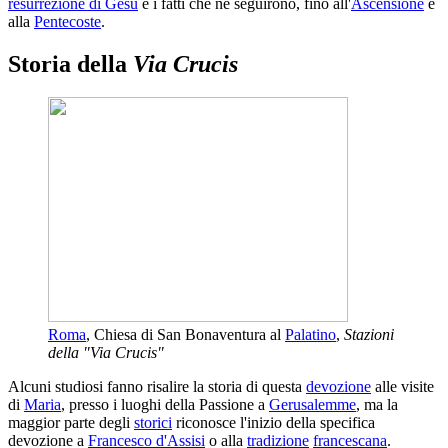
resurrezione di Gesù
e i fatti che ne seguirono, fino all'
Ascensione
e
alla
Pentecoste
.
Storia della
Via Crucis
Roma
, Chiesa di San Bonaventura al
Palatino
,
Stazioni
della "Via Crucis"
Alcuni studiosi fanno risalire la storia di questa
devozione
alle visite
di
Maria
, presso i luoghi della Passione a
Gerusalemme
, ma la
maggior parte degli
storici
riconosce l'inizio della specifica
devozione a
Francesco d'Assisi
o alla
tradizione
francescana
.