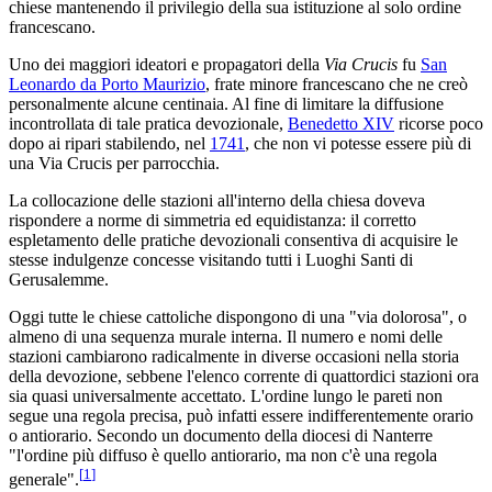
chiese mantenendo il privilegio della sua istituzione al solo ordine
francescano.
Uno dei maggiori ideatori e propagatori della
Via Crucis
fu
San
Leonardo da Porto Maurizio
, frate minore francescano che ne creò
personalmente alcune centinaia. Al fine di limitare la diffusione
incontrollata di tale pratica devozionale,
Benedetto XIV
ricorse poco
dopo ai ripari stabilendo, nel
1741
, che non vi potesse essere più di
una
Via Crucis
per parrocchia.
La collocazione delle stazioni all'interno della chiesa doveva
rispondere a norme di simmetria ed equidistanza: il corretto
espletamento delle pratiche devozionali consentiva di acquisire le
stesse indulgenze concesse visitando tutti i Luoghi Santi di
Gerusalemme.
Oggi tutte le chiese cattoliche dispongono di una "via dolorosa", o
almeno di una sequenza murale interna. Il numero e nomi delle
stazioni cambiarono radicalmente in diverse occasioni nella storia
della devozione, sebbene l'elenco corrente di quattordici stazioni ora
sia quasi universalmente accettato. L'ordine lungo le pareti non
segue una regola precisa, può infatti essere indifferentemente orario
o antiorario. Secondo un documento della diocesi di Nanterre
"l'ordine più diffuso è quello antiorario, ma non c'è una regola
[
1
]
generale".