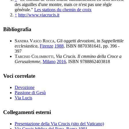
des aiguilles d'une montre, mais ce n'est pas une règle
générale."
Les stations du chemin de croix
↑
http://www.viacrucis.it
Bibliografia
Sandra Vasco Rocca
,
Gli oggetti devozioni
, in
Suppellettile
ecclesiastica
,
Firenze
1988
, ISBN 8870381641, pp. 396 -
397
Tarcisio Colombotti
,
Via Crucis. Il cmmino della Croce a
Gerusalemme
,
Milano
2016
, ISBN 9788862403818
Voci correlate
Devozione
Passione di Gesù
Via Lucis
Collegamenti esterni
Presentazione della Via Crucis (sito del Vaticano)
Via Crucis biblica del Papa, Roma 1991