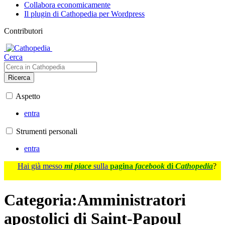
Collabora economicamente
Il plugin di Cathopedia per Wordpress
Contributori
Cerca
Ricerca
Aspetto
entra
Strumenti personali
entra
Hai già messo
mi piace
sulla
pagina
facebook
di
Cathopedia
?
Categoria
:
Amministratori
apostolici di Saint-Papoul