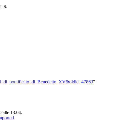
di 9.
:Anni_di_pontificato_di_Benedetto_XV&oldid=47863
"
0 alle 13:04.
Unported
.