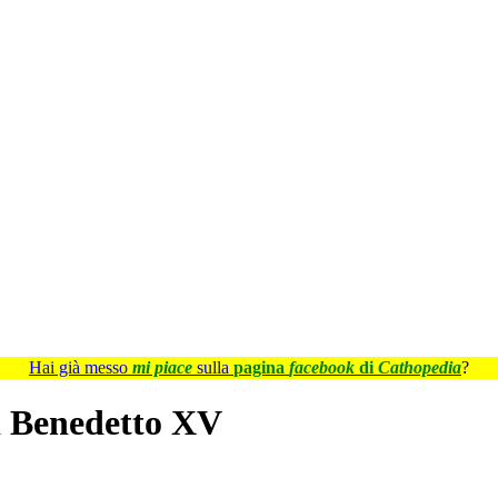
Hai già messo
mi piace
sulla
pagina
facebook
di
Cathopedia
?
di Benedetto XV