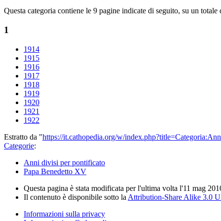
Questa categoria contiene le 9 pagine indicate di seguito, su un totale 
1
1914
1915
1916
1917
1918
1919
1920
1921
1922
Estratto da "
https://it.cathopedia.org/w/index.php?title=Categoria
Categorie
:
Anni divisi per pontificato
Papa Benedetto XV
Questa pagina è stata modificata per l'ultima volta l'11 mag 201
Il contenuto è disponibile sotto la
Attribution-Share Alike 3.0 
Informazioni sulla privacy