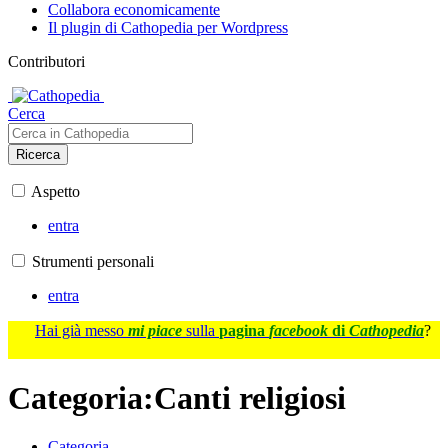
Collabora economicamente
Il plugin di Cathopedia per Wordpress
Contributori
Cerca
Ricerca
Aspetto
entra
Strumenti personali
entra
Hai già messo
mi piace
sulla
pagina
facebook
di
Cathopedia
?
Categoria
:
Canti religiosi
Categoria