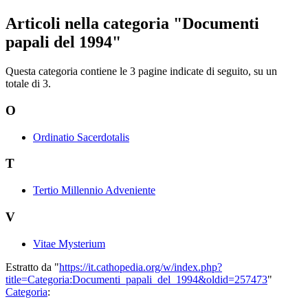
Articoli nella categoria "Documenti
papali del 1994"
Questa categoria contiene le 3 pagine indicate di seguito, su un
totale di 3.
O
Ordinatio Sacerdotalis
T
Tertio Millennio Adveniente
V
Vitae Mysterium
Estratto da "
https://it.cathopedia.org/w/index.php?
title=Categoria:Documenti_papali_del_1994&oldid=257473
"
Categoria
: