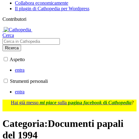
Collabora economicamente
Il plugin di Cathopedia per Wordpress
Contributori
Cerca
Ricerca
Aspetto
entra
Strumenti personali
entra
Hai già messo
mi piace
sulla
pagina
facebook
di
Cathopedia
?
Categoria
:
Documenti papali
del 1994