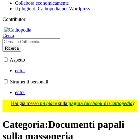
Collabora economicamente
Il plugin di Cathopedia per Wordpress
Contributori
Cerca
Ricerca
Aspetto
entra
Strumenti personali
entra
Hai già messo
mi piace
sulla
pagina
facebook
di
Cathopedia
?
Categoria
:
Documenti papali
sulla massoneria