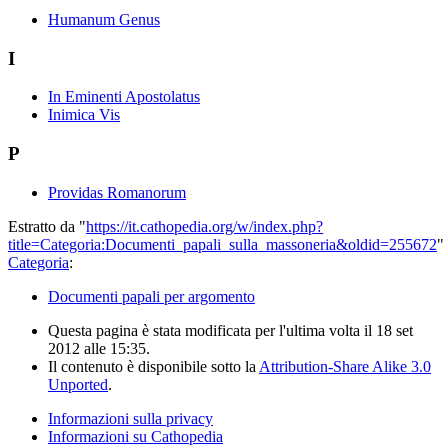
Humanum Genus
I
In Eminenti Apostolatus
Inimica Vis
P
Providas Romanorum
Estratto da "
https://it.cathopedia.org/w/index.php?
title=Categoria:Documenti_papali_sulla_massoneria&oldid=255672
"
Categoria
:
Documenti papali per argomento
Questa pagina è stata modificata per l'ultima volta il 18 set
2012 alle 15:35.
Il contenuto è disponibile sotto la
Attribution-Share Alike 3.0
Unported
.
Informazioni sulla privacy
Informazioni su Cathopedia