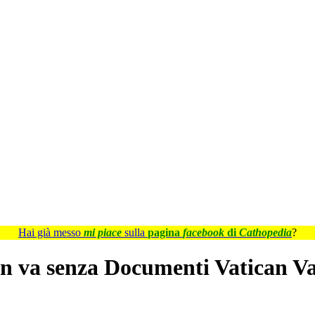
Hai già messo
mi piace
sulla
pagina
facebook
di
Cathopedia
?
n va senza Documenti Vatican V