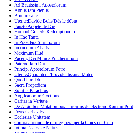
Ad Beatissimi Apostolorum
Annus Iam Plenus
Bonum sane
Utente:Davide Bolis/Dès le début
Fausto Appetente Die
Humani Generis Redemptionem
In Hac Tanta
In Praeclara Summorum
Incruentum Altaris
Maximum Illud
Pacem, Dei Munus Pulcherrimum
Paterno Iam Diu
Principi Apostolorum Petro
Utente:Quarantena/Providentissima Mater
Quod Iam Diu
Sacra Propediem
Spiritus Paraclitus
Anglicanorum Coetibus
Caritas in Veritate
De Aliquibus Mutationibus in normis de electione Romani Ponti
Deus Caritas Est
Ecclesiae Unitatem
Giornata mondiale di preghiera per la Chiesa in Cina
Intima Ecclesiae Natura