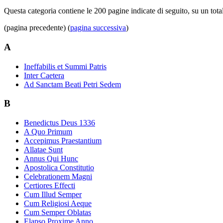
Questa categoria contiene le 200 pagine indicate di seguito, su un tota
(pagina precedente) (
pagina successiva
)
A
Ineffabilis et Summi Patris
Inter Caetera
Ad Sanctam Beati Petri Sedem
B
Benedictus Deus 1336
A Quo Primum
Accepimus Praestantium
Allatae Sunt
Annus Qui Hunc
Apostolica Constitutio
Celebrationem Magni
Certiores Effecti
Cum Illud Semper
Cum Religiosi Aeque
Cum Semper Oblatas
Elapso Proxime Anno