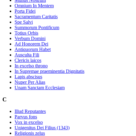
Munus Nostrum
Omnium In Mentem
Porta Fidei
Sacramentum Caritatis
Spe Salvi
Summorum Pontificum
Totius Orbis
Verbum Domini
Ad Honorem Dei
Antiquorum Habet
Ausculta Fili
Clericis laicos
In excelso throno
In Supremae praeminentia Dignitatis
Lapis abscisus
Nuper Per Alias
Unam Sanctam Ecclesiam
C
Illud Reputantes
Parvus fons
Vox in excelso
Unigenitus Dei Filius (1343)
Religionis zelus