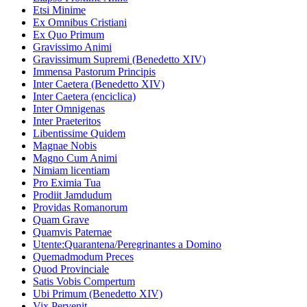
Etsi Minime
Ex Omnibus Cristiani
Ex Quo Primum
Gravissimo Animi
Gravissimum Supremi (Benedetto XIV)
Immensa Pastorum Principis
Inter Caetera (Benedetto XIV)
Inter Caetera (enciclica)
Inter Omnigenas
Inter Praeteritos
Libentissime Quidem
Magnae Nobis
Magno Cum Animi
Nimiam licentiam
Pro Eximia Tua
Prodiit Jamdudum
Providas Romanorum
Quam Grave
Quamvis Paternae
Utente:Quarantena/Peregrinantes a Domino
Quemadmodum Preces
Quod Provinciale
Satis Vobis Compertum
Ubi Primum (Benedetto XIV)
Vix Pervenit