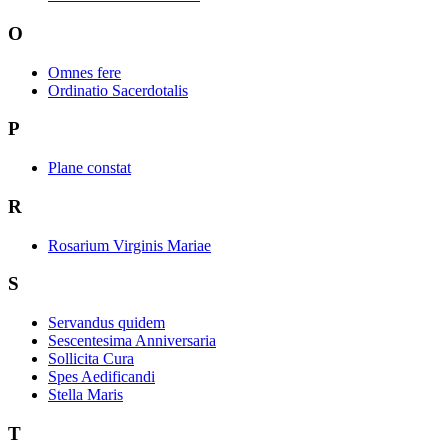
O
Omnes fere
Ordinatio Sacerdotalis
P
Plane constat
R
Rosarium Virginis Mariae
S
Servandus quidem
Sescentesima Anniversaria
Sollicita Cura
Spes Aedificandi
Stella Maris
T