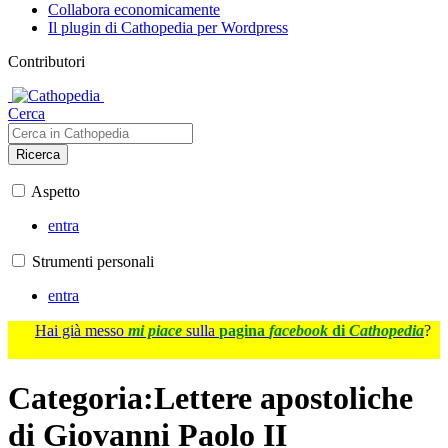
Collabora economicamente
Il plugin di Cathopedia per Wordpress
Contributori
Cerca
Ricerca
Aspetto
entra
Strumenti personali
entra
Hai già messo
mi piace
sulla
pagina
facebook
di
Cathopedia
?
Categoria
:
Lettere apostoliche
di Giovanni Paolo II