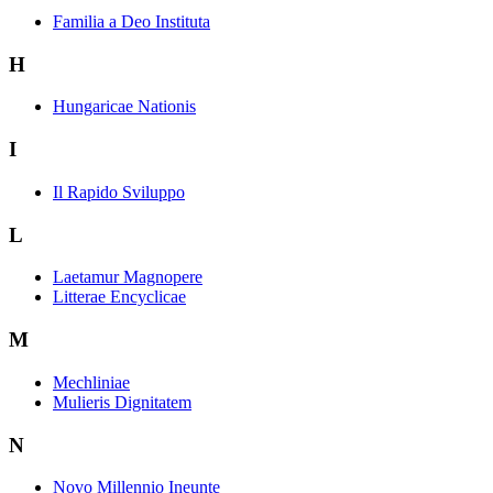
Familia a Deo Instituta
H
Hungaricae Nationis
I
Il Rapido Sviluppo
L
Laetamur Magnopere
Litterae Encyclicae
M
Mechliniae
Mulieris Dignitatem
N
Novo Millennio Ineunte