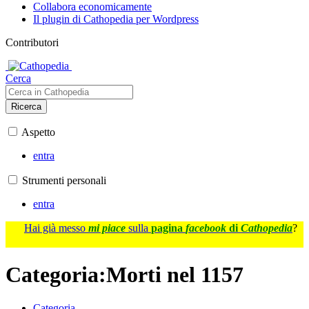
Collabora economicamente
Il plugin di Cathopedia per Wordpress
Contributori
Cerca
Ricerca
Aspetto
entra
Strumenti personali
entra
Hai già messo
mi piace
sulla
pagina
facebook
di
Cathopedia
?
Categoria
:
Morti nel 1157
Categoria