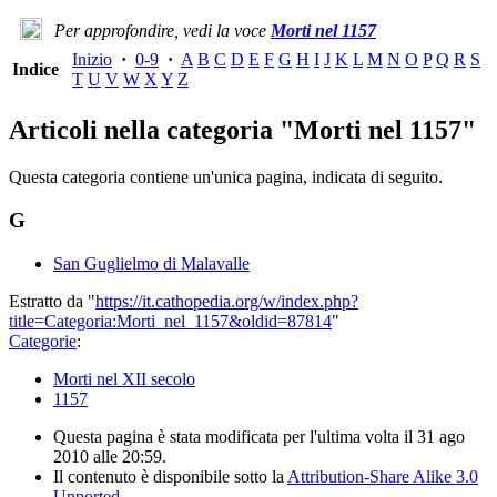
Per approfondire, vedi la voce
Morti nel 1157
Inizio
·
0-9
·
A
B
C
D
E
F
G
H
I
J
K
L
M
N
O
P
Q
R
S
Indice
T
U
V
W
X
Y
Z
Articoli nella categoria "Morti nel 1157"
Questa categoria contiene un'unica pagina, indicata di seguito.
G
San Guglielmo di Malavalle
Estratto da "
https://it.cathopedia.org/w/index.php?
title=Categoria:Morti_nel_1157&oldid=87814
"
Categorie
:
Morti nel XII secolo
1157
Questa pagina è stata modificata per l'ultima volta il 31 ago
2010 alle 20:59.
Il contenuto è disponibile sotto la
Attribution-Share Alike 3.0
Unported
.