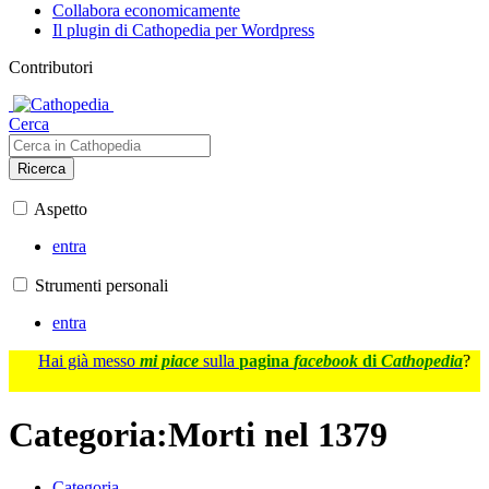
Collabora economicamente
Il plugin di Cathopedia per Wordpress
Contributori
Cerca
Ricerca
Aspetto
entra
Strumenti personali
entra
Hai già messo
mi piace
sulla
pagina
facebook
di
Cathopedia
?
Categoria
:
Morti nel 1379
Categoria