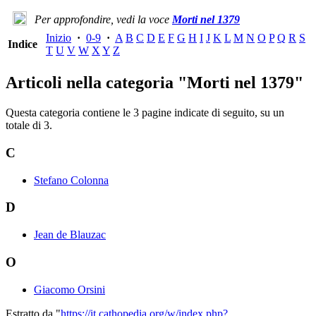
Per approfondire, vedi la voce
Morti nel 1379
Inizio
·
0-9
·
A
B
C
D
E
F
G
H
I
J
K
L
M
N
O
P
Q
R
S
Indice
T
U
V
W
X
Y
Z
Articoli nella categoria "Morti nel 1379"
Questa categoria contiene le 3 pagine indicate di seguito, su un
totale di 3.
C
Stefano Colonna
D
Jean de Blauzac
O
Giacomo Orsini
Estratto da "
https://it.cathopedia.org/w/index.php?